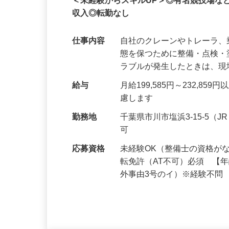
正社員
＜未経験からスキルUP＞◎有名競技場な
収入◎転勤なし
仕事内容
自社のクレーンやトレーラ
態を保つために整備・点検
ラブルが発生したときは、
給与
月給199,585円～232,
慮します
勤務地
千葉県市川市塩浜3-15-5
可
応募資格
未経験OK（整備士の資格が
転免許（AT不可）必須 【
外事由3号のイ）※経験不問