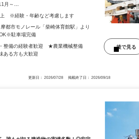
ます。お客様から農業機械をお預かりして
11月～…
000円以上 ※経験・年齢など考慮します
5（多摩都市モノレール「柴崎体育館駅」より
勤OK※駐車場完備
方・整備の経験者歓迎 ★農業機械整備
後で見
興味ある方も大歓迎
更新日： 2026/07/28 掲載終了日： 2026/09/18