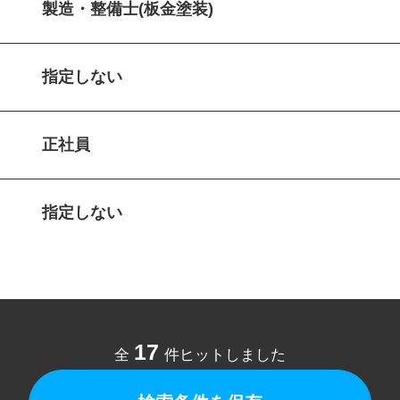
製造・整備士(板金塗装)
指定しない
正社員
指定しない
17
全
件ヒットしました