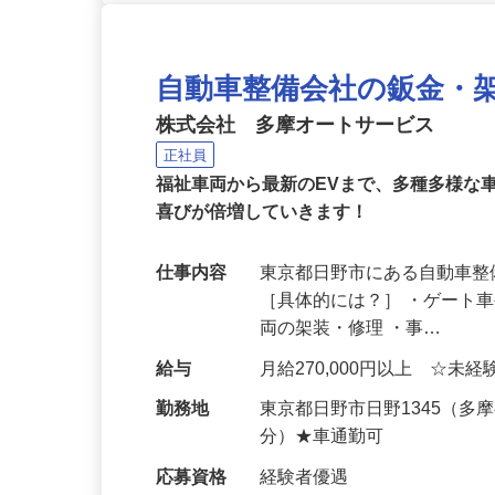
自動車整備会社の鈑金・
株式会社 多摩オートサービス
正社員
福祉車両から最新のEVまで、多種多様な
喜びが倍増していきます！
仕事内容
東京都日野市にある自動車
［具体的には？］ ・ゲート
両の架装・修理 ・事…
給与
月給270,000円以上 ☆未
勤務地
東京都日野市日野1345（
分）★車通勤可