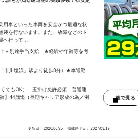
ど…誰もが知る建造物の実績多数！◎安定
、乗用車といった車両を安全かつ最適な状
・塗装を行ないます。また、故障などのト
現場へ行って…
859円以上＋別途手当支給 ★経験や年齢等を考
（JR「市川塩浜」駅より徒歩8分）★車通勤
なくてもOK） 玉掛け免許必須 普通運
年齢】44歳迄（長期キャリア形成の為／例
後で見