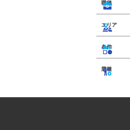
職種
エリア
条件
業種