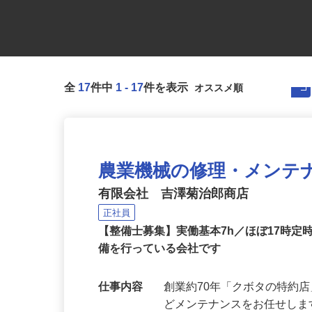
全
17
件中
1
-
17
件を表示
農業機械の修理・メンテ
有限会社 吉澤菊治郎商店
正社員
【整備士募集】実働基本7h／ほぼ17時
備を行っている会社です
仕事内容
創業約70年「クボタの特約