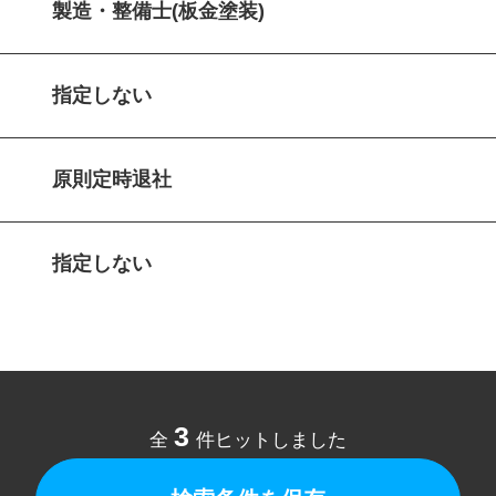
製造・整備士(板金塗装)
指定しない
原則定時退社
指定しない
3
全
件ヒットしました