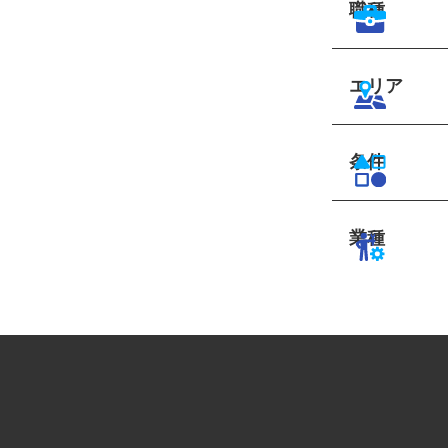
職種
エリア
条件
業種