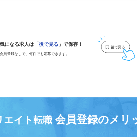
1
気になる求人は
「
後で見る
」で保存！
会員登録なしで、
何件でも応募できます。
会員登録のメリ
リエイト転職