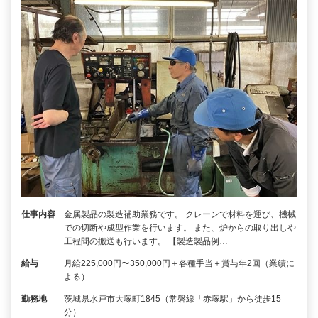
仕事内容
金属製品の製造補助業務です。 クレーンで材料を運び、機械
での切断や成型作業を行います。 また、炉からの取り出しや
工程間の搬送も行います。 【製造製品例…
給与
月給225,000円〜350,000円＋各種手当＋賞与年2回（業績に
よる）
勤務地
茨城県水戸市大塚町1845（常磐線「赤塚駅」から徒歩15
分）