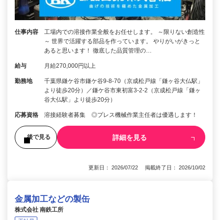
仕事内容
工場内での溶接作業全般をお任せします。 ～限りない創造性
～ 世界で活躍する部品を作っています。 やりがいがきっと
あると思います！ 徹底した品質管理の…
給与
月給270,000円以上
勤務地
千葉県鎌ケ谷市鎌ケ谷9-8-70（京成松戸線「鎌ヶ谷大仏駅」
より徒歩20分）／鎌ケ谷市東初富3-2-2（京成松戸線「鎌ヶ
谷大仏駅」より徒歩20分）
応募資格
溶接経験者募集 ◎プレス機械作業主任者は優遇します！
詳細を見る
後で見る
更新日： 2026/07/22 掲載終了日： 2026/10/02
金属加工などの製缶
株式会社 南鉄工所