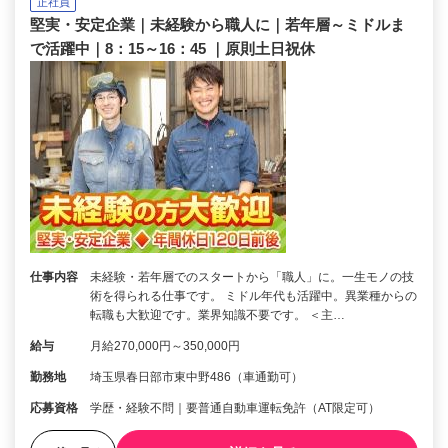
正社員
堅実・安定企業｜未経験から職人に｜若年層～ミドルま
で活躍中｜8：15～16：45 ｜原則土日祝休
仕事内容
未経験・若年層でのスタートから「職人」に。一生モノの技
術を得られる仕事です。 ミドル年代も活躍中。異業種からの
転職も大歓迎です。業界知識不要です。 ＜主…
給与
月給270,000円～350,000円
勤務地
埼玉県春日部市東中野486（車通勤可）
応募資格
学歴・経験不問｜要普通自動車運転免許（AT限定可）