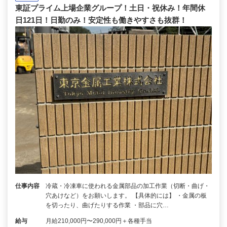
東証プライム上場企業グループ！土日・祝休み！年間休
日121日！日勤のみ！安定性も働きやすさも抜群！
仕事内容
冷蔵・冷凍車に使われる金属部品の加工作業（切断・曲げ・
穴あけなど）をお願いします。 【具体的には】 ・金属の板
を切ったり、曲げたりする作業 ・部品に穴…
給与
月給210,000円〜290,000円＋各種手当