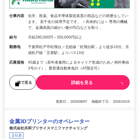
仕事内容
化学、医薬、食品半導体製造装置の部品などの研磨をしてい
ます。 若干名の採用予定です。 ＜具体的には＞ 専用の機械
で、金属表面の細かい傷や凹凸などを取り…
給与
月給280,000円～350,000円以上
勤務地
千葉県松戸市松飛台／北総線「松飛台駅」より徒歩10分、京
成松戸線「五香駅」よりバス13分
応募資格
45歳まで（若年者雇用によるキャリア形成のため／例外事由
3号のイ）、要普通自動車免許（AT限定可）
詳細を見る
後で見る
更新日： 2026/08/07 掲載終了日： 2026/10/16
金属3Dプリンターのオペレーター
株式会社共和プリサイスマニファクチャリング
正社員