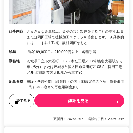
仕事内容
さまざまな金属加工、金型の設計製造をする当社の本社工場
または岡田工場で機械加工スタッフを募集します。 ★具体的
には── ［本社工場］ 設計図面をもとに…
給与
月給189,000円～210,000円以上＋各種手当
勤務地
茨城県日立市大沼町1-1-7（本社工場／JR常磐線 大甕駅から
車で8分）または茨城県常陸太田市岡田町2108-5（岡田工場
／JR水郡線 常陸太田駅から車で9分）
応募資格
経験・学歴不問 59歳以下の方（60歳定年のため、例外事由
1号）※65歳まで再雇用制度あり
詳細を見る
後で見る
更新日： 2026/07/15 掲載終了日： 2026/10/16