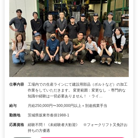
仕事内容
工場内での生産ラインにて建設用部品（ボルトなど）の加工
作業をしていただきます。 変更範囲：変更なし ・専門的な
知識や経験は一切必要ありません！ ・ライ…
給与
月給250,000円〜300,000円以上＋別途残業手当
勤務地
茨城県坂東市沓掛1988-1
応募資格
経験不問！《未経験者大歓迎》 ※フォークリフト又免許お
持ちの方優遇