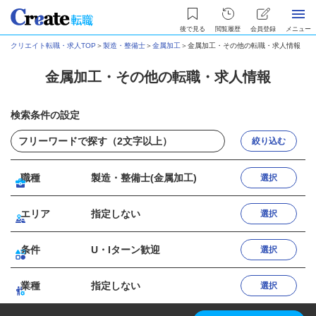
後で見る
閲覧履歴
会員登録
メニュー
クリエイト転職・求人TOP
＞
製造・整備士
＞
金属加工
＞
金属加工・その他の転職・求人情報
金属加工・その他の転職・求人情報
検索条件の設定
絞り込む
職種
製造・整備士(金属加工)
選択
エリア
指定しない
選択
条件
U・Iターン歓迎
選択
業種
指定しない
選択