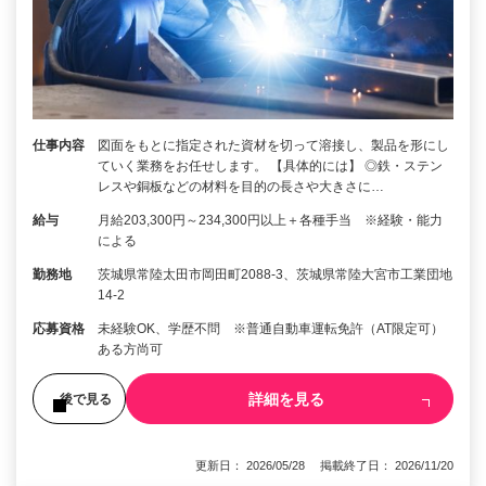
仕事内容
図面をもとに指定された資材を切って溶接し、製品を形にし
ていく業務をお任せします。 【具体的には】 ◎鉄・ステン
レスや銅板などの材料を目的の長さや大きさに…
給与
月給203,300円～234,300円以上＋各種手当 ※経験・能力
による
勤務地
茨城県常陸太田市岡田町2088-3、茨城県常陸大宮市工業団地
14-2
応募資格
未経験OK、学歴不問 ※普通自動車運転免許（AT限定可）
ある方尚可
詳細を見る
後で見る
更新日： 2026/05/28 掲載終了日： 2026/11/20