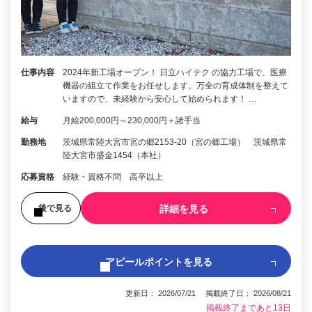
仕事内容
2024年新工場オープン！ 日立ハイテク の協力工場で、医療
機器の組立て作業をお任せします。万全の育成体制を整えて
いますので、未経験から安心して始められます！ …
給与
月給200,000円～230,000円＋諸手当
勤務地
茨城県常陸大宮市宮の郷2153-20（宮の郷工場） 茨城県常
陸大宮市盛金1454（本社）
応募資格
経験・資格不問 高卒以上
詳細を見る
後で見る
アピールポイントを見る
更新日： 2026/07/21 掲載終了日： 2026/08/21
掲載終了まであと13日