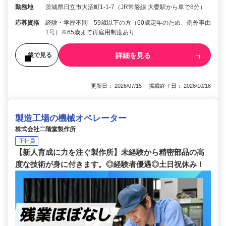
勤務地
茨城県日立市大沼町1-1-7（JR常磐線 大甕駅から車で8分）
応募資格
経験・学歴不問 59歳以下の方（60歳定年のため、例外事由
1号）※65歳まで再雇用制度あり
詳細を見る
後で見る
更新日： 2026/07/15 掲載終了日： 2026/10/16
製造工場の機械オペレーター
株式会社二階堂製作所
正社員
【新人育成に力を注ぐ製作所】未経験から精密部品の高
度な技術が身に付きます。◎経験者優遇◎土日祝休み！