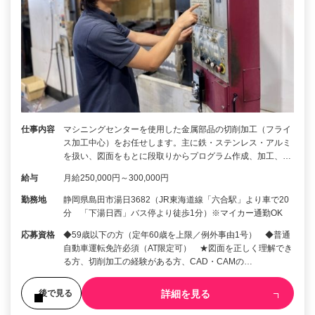
仕事内容
マシニングセンターを使用した金属部品の切削加工（フライ
ス加工中心）をお任せします。主に鉄・ステンレス・アルミ
を扱い、図面をもとに段取りからプログラム作成、加工、…
給与
月給250,000円～300,000円
勤務地
静岡県島田市湯日3682（JR東海道線「六合駅」より車で20
分 「下湯日西」バス停より徒歩1分）※マイカー通勤OK
応募資格
◆59歳以下の方（定年60歳を上限／例外事由1号） ◆普通
自動車運転免許必須（AT限定可） ★図面を正しく理解でき
る方、切削加工の経験がある方、CAD・CAMの…
詳細を見る
後で見る