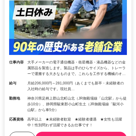
仕事内容
大手メーカーの電子通信機器・衛星機器・液晶機器などの金
属部品を製造します。製品は手のひらサイズから、トレーラ
ーで運搬する大きなものまで。これらを工作する機械のオ…
給与
月給206,000円～281,000円（あくまでも新卒・未経験者の
入社時の給与です。現社員…
勤務地
神奈川県足柄上郡山北町山北（JR御殿場線「山北駅」から徒
歩10分）、静岡県駿東郡小山町生土（JR御殿場線「駿河小
山駅」から車5分）
応募資格
高卒以上 ★未経験者歓迎 ★経験者優遇 ★女性も活躍
中！性別問わず活躍できるお仕事です！