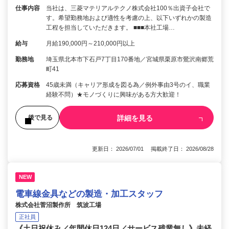
仕事内容
当社は、三菱マテリアルテクノ株式会社100％出資子会社で
す。希望勤務地および適性を考慮の上、以下いずれかの製造
工程を担当していただきます。 ■■■本社工場…
給与
月給190,000円～210,000円以上
勤務地
埼玉県北本市下石戸7丁目170番地／宮城県栗原市鶯沢南郷荒
町41
応募資格
45歳未満（キャリア形成を図る為／例外事由3号のイ、職業
経験不問）★モノづくりに興味がある方大歓迎！
詳細を見る
後で見る
更新日： 2026/07/01 掲載終了日： 2026/08/28
NEW
電車線金具などの製造・加工スタッフ
株式会社菅沼製作所 筑波工場
正社員
《土日祝休み／年間休日124日／サービス残業無し》未経