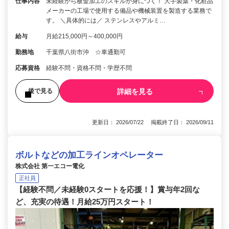
仕事内容
未経験から板金加工のスキルが身につく！ 大手製薬・化粧品
メーカーの工場で使用する備品や機械装置を製造する業務で
す。 ＼具体的には／ ステンレスやアルミ…
給与
月給215,000円～400,000円
勤務地
千葉県八街市沖 ☆車通勤可
応募資格
経験不問・資格不問・学歴不問
詳細を見る
後で見る
更新日： 2026/07/22 掲載終了日： 2026/09/11
ボルトなどの加工ラインオペレーター
株式会社 第一エコー電化
正社員
【経験不問／未経験0スタートを応援！】賞与年2回な
ど、充実の待遇！月給25万円スタート！