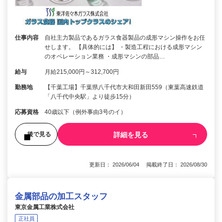
仕事内容
自社主力製品であるガラス食器製品の成形マシン操作をお任
せします。 【具体的には】 ・製造工程における成形マシン
のオペレーション業務 ・成形マシンの部品…
給与
月給215,000円～312,700円
勤務地
【千葉工場】千葉県八千代市大和田新田559（東葉高速鉄道
「八千代中央駅」より徒歩15分）
応募資格
40歳以下（例外事由3号のイ）
詳細を見る
後で見る
更新日： 2026/06/04 掲載終了日： 2026/08/30
金属部品の加工スタッフ
東京金属工業株式会社
正社員