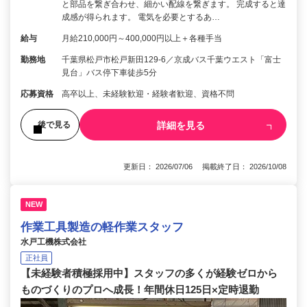
と部品を繋ぎ合わせ、細かい配線を繋ぎます。 完成すると達
成感が得られます。 電気を必要とするあ…
給与
月給210,000円～400,000円以上＋各種手当
勤務地
千葉県松戸市松戸新田129-6／京成バス千葉ウエスト「富士
見台」バス停下車徒歩5分
応募資格
高卒以上、未経験歓迎・経験者歓迎、資格不問
詳細を見る
後で見る
更新日： 2026/07/06 掲載終了日： 2026/10/08
NEW
作業工具製造の軽作業スタッフ
水戸工機株式会社
正社員
【未経験者積極採用中】スタッフの多くが経験ゼロから
ものづくりのプロへ成長！年間休日125日×定時退勤