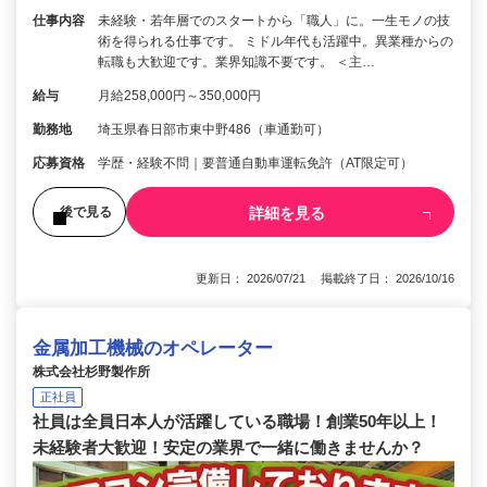
仕事内容
未経験・若年層でのスタートから「職人」に。一生モノの技
術を得られる仕事です。 ミドル年代も活躍中。異業種からの
転職も大歓迎です。業界知識不要です。 ＜主…
給与
月給258,000円～350,000円
勤務地
埼玉県春日部市東中野486（車通勤可）
応募資格
学歴・経験不問｜要普通自動車運転免許（AT限定可）
詳細を見る
後で見る
更新日： 2026/07/21 掲載終了日： 2026/10/16
金属加工機械のオペレーター
株式会社杉野製作所
正社員
社員は全員日本人が活躍している職場！創業50年以上！
未経験者大歓迎！安定の業界で一緒に働きませんか？