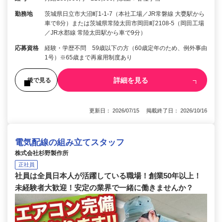
勤務地
茨城県日立市大沼町1-1-7（本社工場／JR常磐線 大甕駅から
車で8分）または茨城県常陸太田市岡田町2108-5（岡田工場
／JR水郡線 常陸太田駅から車で9分）
応募資格
経験・学歴不問 59歳以下の方（60歳定年のため、例外事由
1号）※65歳まで再雇用制度あり
詳細を見る
後で見る
更新日： 2026/07/15 掲載終了日： 2026/10/16
電気配線の組み立てスタッフ
株式会社杉野製作所
正社員
社員は全員日本人が活躍している職場！創業50年以上！
未経験者大歓迎！安定の業界で一緒に働きませんか？