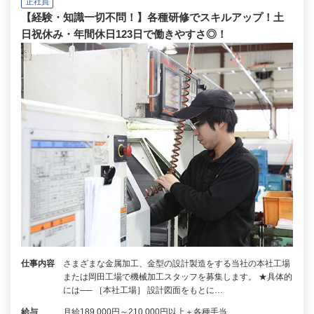
正社員
【経験・知識一切不問！】各種研修でスキルアップ！土
日祝休み・年間休日123日で働きやすさ◎！
仕事内容
さまざまな金属加工、金型の設計製造をする当社の本社工場
または岡田工場で機械加工スタッフを募集します。 ★具体的
には── ［本社工場］ 設計図面をもとに…
給与
月給189,000円～210,000円以上＋各種手当