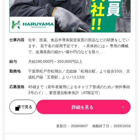
仕事内容
化学、医薬、食品半導体製造装置の部品などの研磨をしてい
ます。 若干名の採用予定です。 ＜具体的には＞ 専用の機械
で、金属表面の細かい傷や凹凸などを取り…
給与
月給280,000円～350,000円以上
勤務地
千葉県松戸市松飛台／北総線「松飛台駅」より徒歩10分、京
成松戸線「五香駅」よりバス13分
応募資格
45歳まで（若年者雇用によるキャリア形成のため／例外事由
3号のイ）、要普通自動車免許（AT限定可）
詳細を見る
後で見る
更新日： 2026/08/07 掲載終了日： 2026/10/16