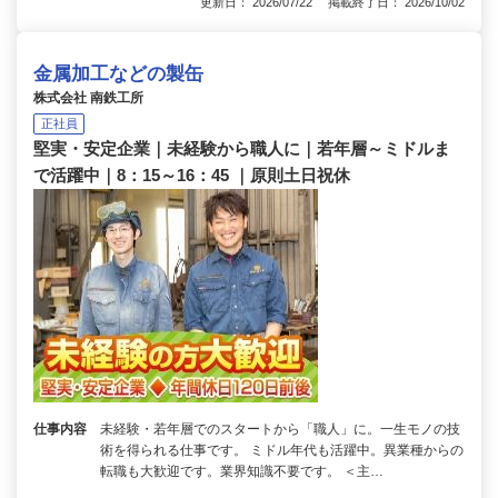
更新日： 2026/07/22 掲載終了日： 2026/10/02
金属加工などの製缶
株式会社 南鉄工所
正社員
堅実・安定企業｜未経験から職人に｜若年層～ミドルま
で活躍中｜8：15～16：45 ｜原則土日祝休
仕事内容
未経験・若年層でのスタートから「職人」に。一生モノの技
術を得られる仕事です。 ミドル年代も活躍中。異業種からの
転職も大歓迎です。業界知識不要です。 ＜主…