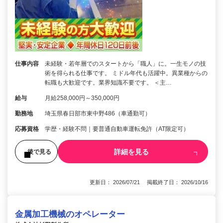
仕事内容
未経験・若年層でのスタートから「職人」に。一生モノの技
術を得られる仕事です。 ミドル年代も活躍中。異業種からの
転職も大歓迎です。業界知識不要です。 ＜主…
給与
月給258,000円～350,000円
勤務地
埼玉県春日部市東中野486（車通勤可）
応募資格
学歴・経験不問｜要普通自動車運転免許（AT限定可）
詳細を見る
後で見る
更新日： 2026/07/21 掲載終了日： 2026/10/16
金属加工機械のオペレーター