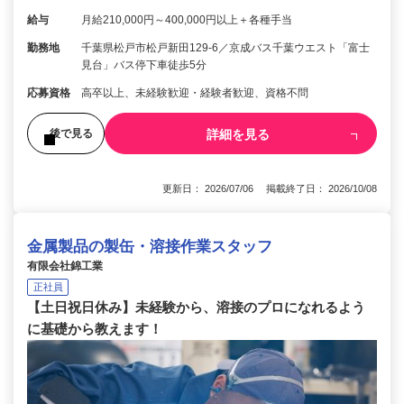
給与
月給210,000円～400,000円以上＋各種手当
勤務地
千葉県松戸市松戸新田129-6／京成バス千葉ウエスト「富士
見台」バス停下車徒歩5分
応募資格
高卒以上、未経験歓迎・経験者歓迎、資格不問
詳細を見る
後で見る
更新日： 2026/07/06 掲載終了日： 2026/10/08
金属製品の製缶・溶接作業スタッフ
有限会社錦工業
正社員
【土日祝日休み】未経験から、溶接のプロになれるよう
に基礎から教えます！