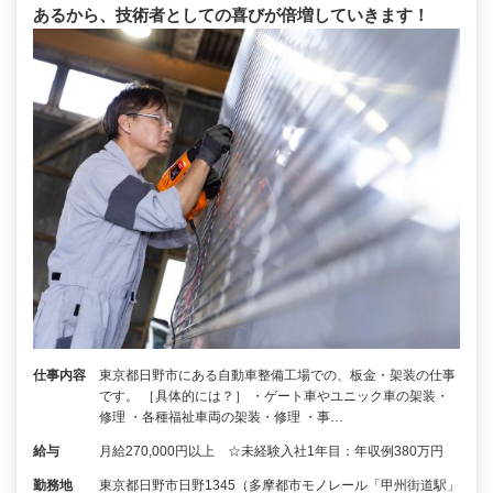
あるから、技術者としての喜びが倍増していきます！
仕事内容
東京都日野市にある自動車整備工場での、板金・架装の仕事
です。 ［具体的には？］ ・ゲート車やユニック車の架装・
修理 ・各種福祉車両の架装・修理 ・事…
給与
月給270,000円以上 ☆未経験入社1年目：年収例380万円
勤務地
東京都日野市日野1345（多摩都市モノレール「甲州街道駅」