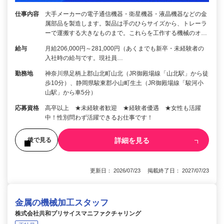
仕事内容
大手メーカーの電子通信機器・衛星機器・液晶機器などの金
属部品を製造します。製品は手のひらサイズから、トレーラ
ーで運搬する大きなものまで。これらを工作する機械のオ…
給与
月給206,000円～281,000円（あくまでも新卒・未経験者の
入社時の給与です。現社員…
勤務地
神奈川県足柄上郡山北町山北（JR御殿場線「山北駅」から徒
歩10分）、静岡県駿東郡小山町生土（JR御殿場線「駿河小
山駅」から車5分）
応募資格
高卒以上 ★未経験者歓迎 ★経験者優遇 ★女性も活躍
中！性別問わず活躍できるお仕事です！
詳細を見る
後で見る
更新日： 2026/07/23 掲載終了日： 2027/07/23
金属の機械加工スタッフ
株式会社共和プリサイスマニファクチャリング