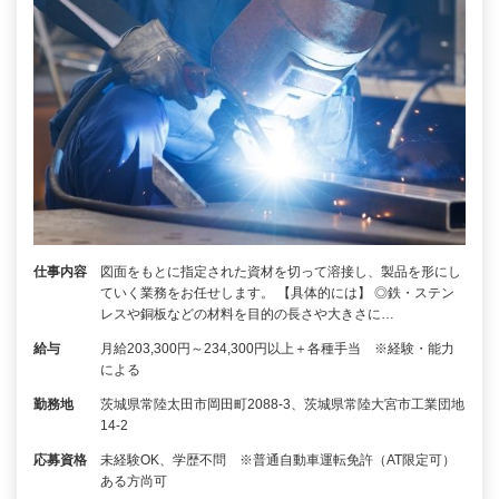
仕事内容
図面をもとに指定された資材を切って溶接し、製品を形にし
ていく業務をお任せします。 【具体的には】 ◎鉄・ステン
レスや銅板などの材料を目的の長さや大きさに…
給与
月給203,300円～234,300円以上＋各種手当 ※経験・能力
による
勤務地
茨城県常陸太田市岡田町2088-3、茨城県常陸大宮市工業団地
14-2
応募資格
未経験OK、学歴不問 ※普通自動車運転免許（AT限定可）
ある方尚可