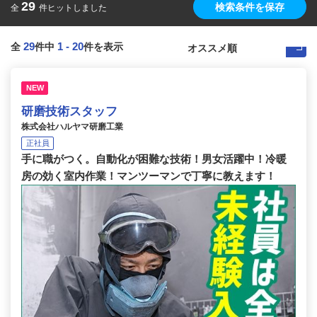
29
検索条件を保存
全
件ヒットしました
29
1
-
20
全
件中
件を表示
NEW
研磨技術スタッフ
株式会社ハルヤマ研磨工業
正社員
手に職がつく。自動化が困難な技術！男女活躍中！冷暖
房の効く室内作業！マンツーマンで丁寧に教えます！