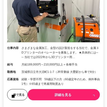
仕事内容
さまざまな金属加工、金型の設計製造をする当社で、金属３
Dプリンターのオペレーターを募集します。 ★具体的には─
─ 当社では2022年から3Dプリンター用…
給与
月給189,000円～210,000円以上＋各種手当
勤務地
茨城県日立市大沼町1-1-7（JR常磐線 大甕駅から車で8分）
応募資格
経験・学歴不問 59歳以下の方（60歳定年のため、例外事由
1号）※65歳まで再雇用制度あり
詳細を見る
後で見る