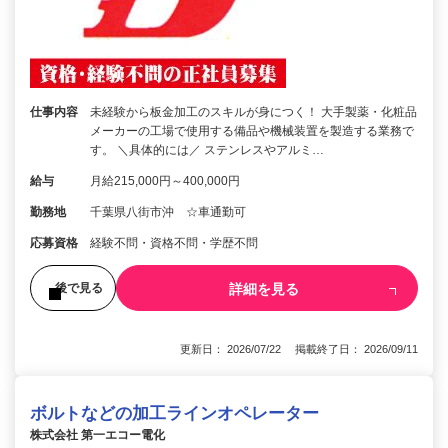
仕事内容
未経験から板金加工のスキルが身につく！ 大手製薬・化粧品
メーカーの工場で使用する備品や機械装置を製造する業務で
す。 ＼具体的には／ ステンレスやアルミ…
給与
月給215,000円～400,000円
勤務地
千葉県八街市沖 ☆車通勤可
応募資格
経験不問・資格不問・学歴不問
詳細を見る
後で見る
更新日： 2026/07/22 掲載終了日： 2026/09/11
ボルトなどの加工ラインオペレーター
株式会社 第一エコー電化