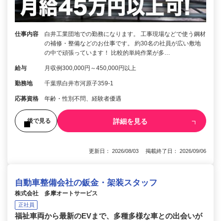
仕事内容
白井工業団地での勤務になります。 工事現場などで使う鋼材
の補修・整備などのお仕事です。 約30名の社員が広い敷地
の中で頑張っています！ 比較的単純作業が多…
給与
月収例300,000円～450,000円以上
勤務地
千葉県白井市河原子359-1
応募資格
年齢・性別不問、経験者優遇
詳細を見る
後で見る
更新日： 2026/08/03 掲載終了日： 2026/09/06
自動車整備会社の鈑金・架装スタッフ
株式会社 多摩オートサービス
正社員
福祉車両から最新のEVまで、多種多様な車との出会いが