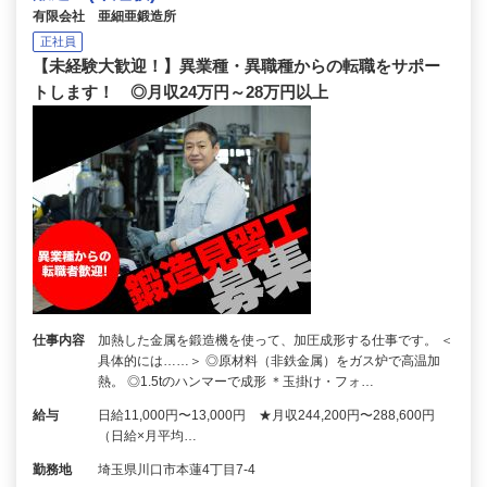
有限会社 亜細亜鍛造所
正社員
【未経験大歓迎！】異業種・異職種からの転職をサポー
トします！ ◎月収24万円～28万円以上
仕事内容
加熱した金属を鍛造機を使って、加圧成形する仕事です。 ＜
具体的には……＞ ◎原材料（非鉄金属）をガス炉で高温加
熱。 ◎1.5tのハンマーで成形 ＊玉掛け・フォ…
給与
日給11,000円〜13,000円 ★月収244,200円〜288,600円
（日給×月平均…
勤務地
埼玉県川口市本蓮4丁目7-4