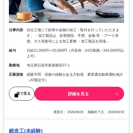
仕事内容
自社工場にて鉄骨や金物の加工・取付を行っていただきま
す。 ・加工製品は、鉄骨階段、手摺、金物 等 ・アーク溶
接、ガス溶接等による加工業務 ・加工製品を現場…
給与
日給11,000円〜20,000円（月収例：24日勤務／264,000円以
上可）
勤務地
埼玉県日高市新堀新田37-1
応募資格
経験不問 溶接の経験がある方歓迎 要普通自動車運転免許
（AT限定可）
詳細を見る
後で見る
更新日： 2026/06/25 掲載終了日： 2026/09/18
鍛造工(未経験)