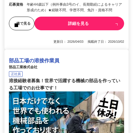
応募資格
年齢44歳以下（例外事由3号のイ、長期勤続によるキャリア
形成のため）★経験不問、学歴不問、免許・資格不問
詳細を見る
後で見る
更新日： 2026/04/03 掲載終了日： 2026/10/02
部品工場の溶接作業員
部品工業株式会社
正社員
溶接経験者募集！世界で活躍する機械の部品を作ってい
る工場でのお仕事です！