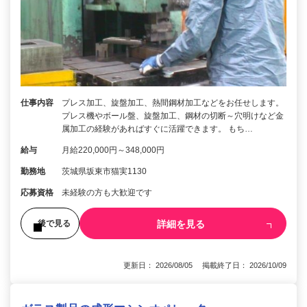
仕事内容
プレス加工、旋盤加工、熱間鋼材加工などをお任せします。
プレス機やボール盤、旋盤加工、鋼材の切断～穴明けなど金
属加工の経験があればすぐに活躍できます。 もち…
給与
月給220,000円～348,000円
勤務地
茨城県坂東市猫実1130
応募資格
未経験の方も大歓迎です
詳細を見る
後で見る
更新日： 2026/08/05 掲載終了日： 2026/10/09