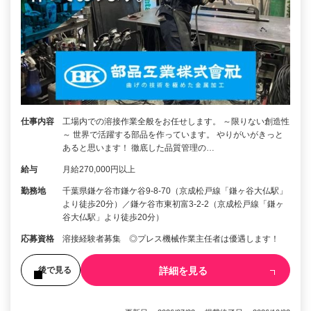
仕事内容
工場内での溶接作業全般をお任せします。 ～限りない創造性
～ 世界で活躍する部品を作っています。 やりがいがきっと
あると思います！ 徹底した品質管理の…
給与
月給270,000円以上
勤務地
千葉県鎌ケ谷市鎌ケ谷9-8-70（京成松戸線「鎌ヶ谷大仏駅」
より徒歩20分）／鎌ケ谷市東初富3-2-2（京成松戸線「鎌ヶ
谷大仏駅」より徒歩20分）
応募資格
溶接経験者募集 ◎プレス機械作業主任者は優遇します！
詳細を見る
後で見る