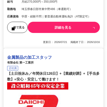
給与
月給270,000円～350,000円
勤務地
埼玉県春日部市東中野486（車通勤可）
応募資格
学歴・経験不問｜要普通自動車運転免許（AT限定可）
詳細を見る
後で見る
更新日： 2026/07/21 掲載終了日： 2026/10/16
金属製品の加工スタッフ
有限会社 第一工業所
正社員
【土日祝休み／年間休日126日】+【業績好調】+【手当多
数】=安心・安定して働けます！