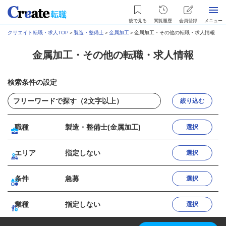
後で見る
閲覧履歴
会員登録
メニュー
クリエイト転職・求人TOP
＞
製造・整備士
＞
金属加工
＞
金属加工・その他の転職・求人情報
金属加工・その他の転職・求人情報
検索条件の設定
絞り込む
職種
製造・整備士(金属加工)
選択
エリア
指定しない
選択
条件
急募
選択
業種
指定しない
選択