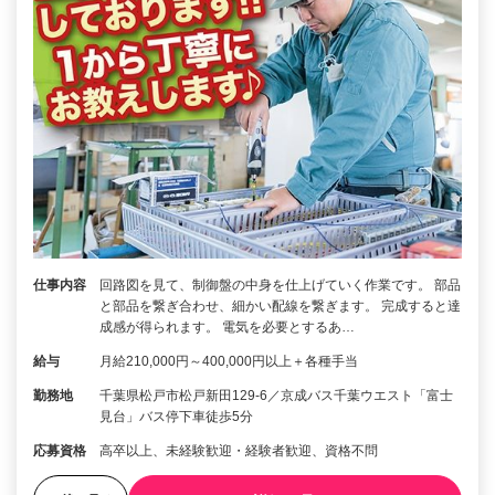
仕事内容
回路図を見て、制御盤の中身を仕上げていく作業です。 部品
と部品を繋ぎ合わせ、細かい配線を繋ぎます。 完成すると達
成感が得られます。 電気を必要とするあ…
給与
月給210,000円～400,000円以上＋各種手当
勤務地
千葉県松戸市松戸新田129-6／京成バス千葉ウエスト「富士
見台」バス停下車徒歩5分
応募資格
高卒以上、未経験歓迎・経験者歓迎、資格不問