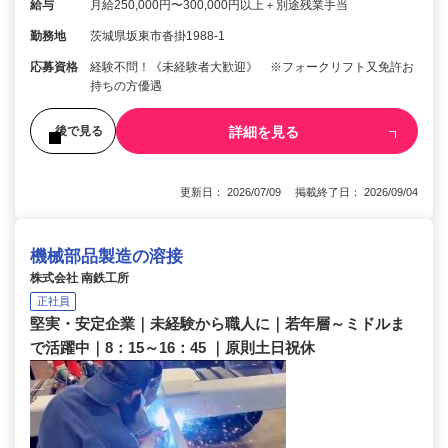
給与
月給250,000円〜300,000円以上＋別途残業手当
勤務地
茨城県坂東市沓掛1988-1
応募資格
経験不問！《未経験者大歓迎》 ※フォークリフト又免許お
持ちの方優遇
詳細を見る
後で見る
更新日： 2026/07/09 掲載終了日： 2026/09/04
機械部品製造の溶接
株式会社 南鉄工所
正社員
堅実・安定企業｜未経験から職人に｜若年層～ミドルま
で活躍中｜8：15～16：45 ｜原則土日祝休