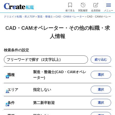
後で見る
閲覧履歴
会員登録
メニュー
クリエイト転職・求人TOP
＞
製造・整備士
＞
CAD・CAMオペレーター
＞
CAD・CAMオペレー
CAD・CAMオペレーター・その他の転職・求
人情報
検索条件の設定
絞り込む
製造・整備士(CAD・CAMオペレ
職種
選択
ーター)
エリア
指定しない
選択
条件
第二新卒歓迎
選択