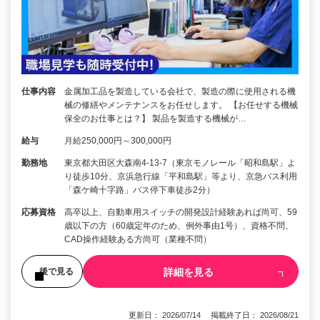
仕事内容
金属加工品を製造している会社で、製造の際に使用される機
械の修繕やメンテナンスをお任せします。 【お任せする機械
保全のお仕事とは？】 製品を製造する機械が…
給与
月給250,000円～300,000円
勤務地
東京都大田区大森南4-13-7（東京モノレール「昭和島駅」よ
り徒歩10分、京浜急行線「平和島駅」等より、京急バス利用
「森ケ崎十字路」バス停下車徒歩2分）
応募資格
高卒以上、自動車用スイッチの開発設計経験あれば尚可、59
歳以下の方（60歳定年のため、例外事由1号）、資格不問、
CAD操作経験ある方尚可（業種不問）
詳細を見る
後で見る
更新日： 2026/07/14 掲載終了日： 2026/08/21