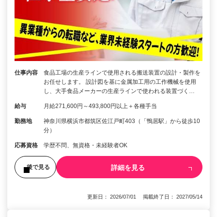
仕事内容
食品工場の生産ラインで使用される搬送装置の設計・製作を
お任せします。 設計図を基に金属加工用の工作機械を使用
し、大手食品メーカーの生産ラインで使われる装置づく…
給与
月給271,600円～493,800円以上＋各種手当
勤務地
神奈川県横浜市都筑区佐江戸町403（「鴨居駅」から徒歩10
分）
応募資格
学歴不問、無資格・未経験者OK
詳細を見る
後で見る
更新日： 2026/07/01 掲載終了日： 2027/05/14