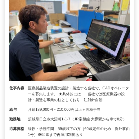
仕事内容
医療製品製造装置の設計・製造する当社で、CADオペレータ
ーを募集します。 ★具体的には── 当社では医療機器の設
計・製造を事業の柱としており、注射針自動…
給与
月給189,000円～210,000円以上＋各種手当
勤務地
茨城県日立市大沼町1-1-7（JR常磐線 大甕駅から車で8分）
応募資格
経験・学歴不問 59歳以下の方（60歳定年のため、例外事由
1号）※65歳まで再雇用制度あり