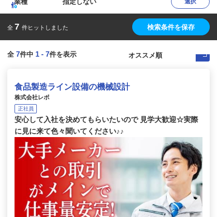
業種
指定しない
選択
7
検索条件を保存
全
件ヒットしました
7
1
-
7
全
件中
件を表示
食品製造ライン設備の機械設計
株式会社レボ
正社員
安心して入社を決めてもらいたいので 見学大歓迎☆実際
に見に来て色々聞いてください♪♪