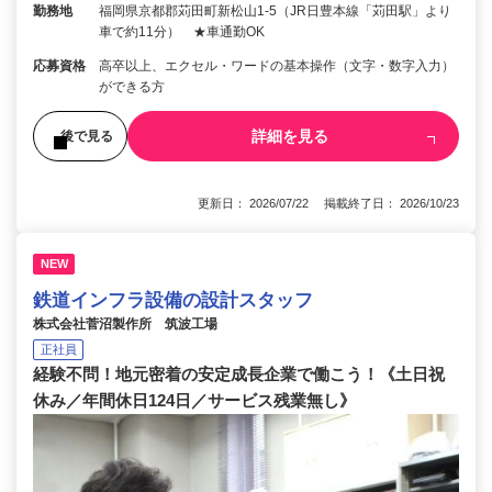
勤務地
福岡県京都郡苅田町新松山1-5（JR日豊本線「苅田駅」より
車で約11分） ★車通勤OK
応募資格
高卒以上、エクセル・ワードの基本操作（文字・数字入力）
ができる方
詳細を見る
後で見る
更新日： 2026/07/22 掲載終了日： 2026/10/23
NEW
鉄道インフラ設備の設計スタッフ
株式会社菅沼製作所 筑波工場
正社員
経験不問！地元密着の安定成長企業で働こう！《土日祝
休み／年間休日124日／サービス残業無し》