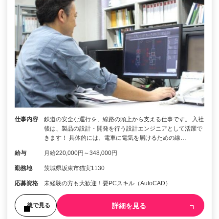
仕事内容
鉄道の安全な運行を、線路の頭上から支える仕事です。 入社
後は、製品の設計・開発を行う設計エンジニアとして活躍で
きます！ 具体的には、電車に電気を届けるための線…
給与
月給220,000円～348,000円
勤務地
茨城県坂東市猫実1130
応募資格
未経験の方も大歓迎！要PCスキル（AutoCAD）
詳細を見る
後で見る