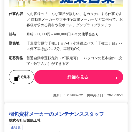
仕事内容
＼お客様の「こんな商品が欲しい」をカタチにする仕事です
／ 自動車メーカーや大手住宅設備メーカーなどに伺って、お
客様が求める資材や段ボール、ダンプラ（プラスチッ…
給与
月給300,000円～400,000円＋その他手当あり
勤務地
千葉県市原市千種1丁目7-4（小湊鐵道バス「千種二丁目」バ
ス停下車 徒歩2～3分、車通勤OK）
応募資格
普通自動車運転免許（AT限定可）、パソコンの基本操作（文
字・数字入力）ができる方
詳細を見る
後で見る
更新日： 2026/07/22 掲載終了日： 2026/10/23
梱包資材メーカーのメンテナンススタッフ
株式会社日栄紙工社
正社員