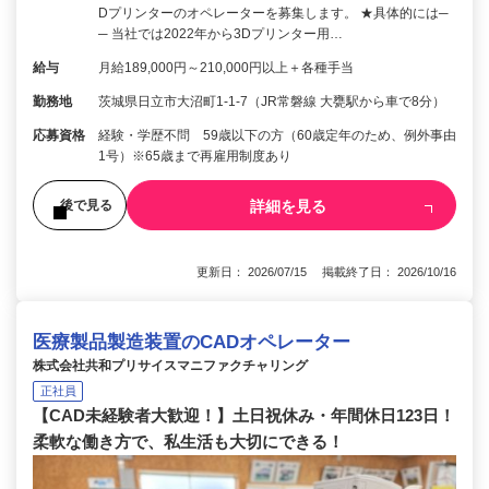
Dプリンターのオペレーターを募集します。 ★具体的には─
─ 当社では2022年から3Dプリンター用…
給与
月給189,000円～210,000円以上＋各種手当
勤務地
茨城県日立市大沼町1-1-7（JR常磐線 大甕駅から車で8分）
応募資格
経験・学歴不問 59歳以下の方（60歳定年のため、例外事由
1号）※65歳まで再雇用制度あり
詳細を見る
後で見る
更新日： 2026/07/15 掲載終了日： 2026/10/16
医療製品製造装置のCADオペレーター
株式会社共和プリサイスマニファクチャリング
正社員
【CAD未経験者大歓迎！】土日祝休み・年間休日123日！
柔軟な働き方で、私生活も大切にできる！