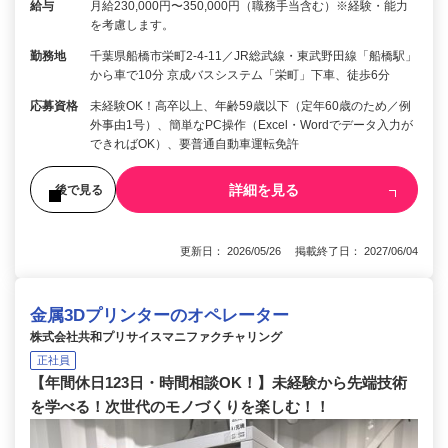
給与
月給230,000円〜350,000円（職務手当含む）※経験・能力
を考慮します。
勤務地
千葉県船橋市栄町2-4-11／JR総武線・東武野田線「船橋駅」
から車で10分 京成バスシステム「栄町」下車、徒歩6分
応募資格
未経験OK！高卒以上、年齢59歳以下（定年60歳のため／例
外事由1号）、簡単なPC操作（Excel・Wordでデータ入力が
できればOK）、要普通自動車運転免許
詳細を見る
後で見る
更新日： 2026/05/26 掲載終了日： 2027/06/04
金属3Dプリンターのオペレーター
株式会社共和プリサイスマニファクチャリング
正社員
【年間休日123日・時間相談OK！】未経験から先端技術
を学べる！次世代のモノづくりを楽しむ！！