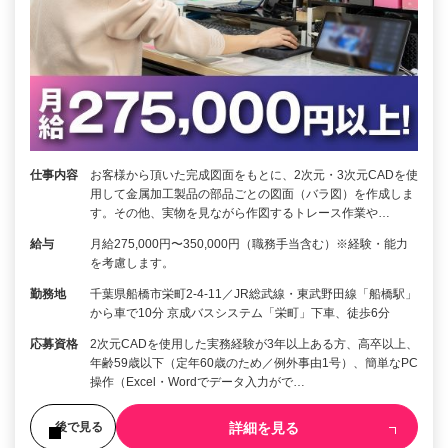
仕事内容
お客様から頂いた完成図面をもとに、2次元・3次元CADを使
用して金属加工製品の部品ごとの図面（バラ図）を作成しま
す。その他、実物を見ながら作図するトレース作業や…
給与
月給275,000円〜350,000円（職務手当含む）※経験・能力
を考慮します。
勤務地
千葉県船橋市栄町2-4-11／JR総武線・東武野田線「船橋駅」
から車で10分 京成バスシステム「栄町」下車、徒歩6分
応募資格
2次元CADを使用した実務経験が3年以上ある方、高卒以上、
年齢59歳以下（定年60歳のため／例外事由1号）、簡単なPC
操作（Excel・Wordでデータ入力がで…
詳細を見る
後で見る