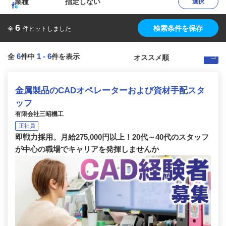
業種
指定しない
選択
6
検索条件を保存
全
件ヒットしました
6
1
-
6
全
件中
件を表示
金属製品のCADオペレーターおよび資材手配スタ
ッフ
有限会社三昭機工
正社員
即戦力採用。月給275,000円以上！20代～40代のスタッフ
が中心の職場でキャリアを発揮しませんか