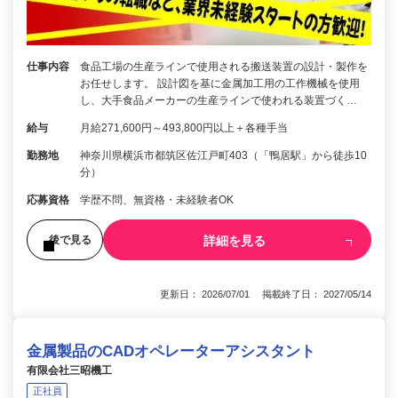
仕事内容
食品工場の生産ラインで使用される搬送装置の設計・製作を
お任せします。 設計図を基に金属加工用の工作機械を使用
し、大手食品メーカーの生産ラインで使われる装置づく…
給与
月給271,600円～493,800円以上＋各種手当
勤務地
神奈川県横浜市都筑区佐江戸町403（「鴨居駅」から徒歩10
分）
応募資格
学歴不問、無資格・未経験者OK
詳細を見る
後で見る
更新日： 2026/07/01 掲載終了日： 2027/05/14
金属製品のCADオペレーターアシスタント
有限会社三昭機工
正社員