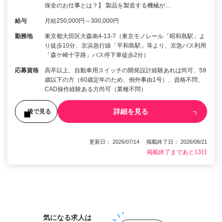
保全のお仕事とは？】 製品を製造する機械が…
給与
月給250,000円～300,000円
勤務地
東京都大田区大森南4-13-7（東京モノレール「昭和島駅」よ
り徒歩10分、京浜急行線「平和島駅」等より、京急バス利用
「森ケ崎十字路」バス停下車徒歩2分）
応募資格
高卒以上、自動車用スイッチの開発設計経験あれば尚可、59
歳以下の方（60歳定年のため、例外事由1号）、資格不問、
CAD操作経験ある方尚可（業種不問）
詳細を見る
後で見る
更新日： 2026/07/14 掲載終了日： 2026/08/21
掲載終了まであと13日
1
気になる求人は