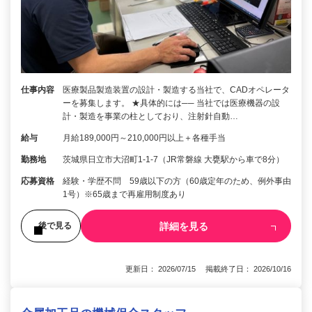
仕事内容
医療製品製造装置の設計・製造する当社で、CADオペレータ
ーを募集します。 ★具体的には── 当社では医療機器の設
計・製造を事業の柱としており、注射針自動…
給与
月給189,000円～210,000円以上＋各種手当
勤務地
茨城県日立市大沼町1-1-7（JR常磐線 大甕駅から車で8分）
応募資格
経験・学歴不問 59歳以下の方（60歳定年のため、例外事由
1号）※65歳まで再雇用制度あり
詳細を見る
後で見る
更新日： 2026/07/15 掲載終了日： 2026/10/16