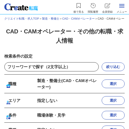
後で見る
閲覧履歴
会員登録
メニュー
クリエイト転職・求人TOP
＞
製造・整備士
＞
CAD・CAMオペレーター
＞
CAD・CAMオペレー
CAD・CAMオペレーター・その他の転職・求
人情報
検索条件の設定
絞り込む
製造・整備士(CAD・CAMオペレ
職種
選択
ーター)
エリア
指定しない
選択
条件
職場体験・見学
選択