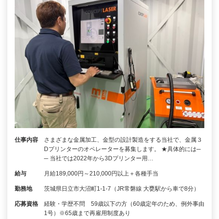
仕事内容
さまざまな金属加工、金型の設計製造をする当社で、金属３
Dプリンターのオペレーターを募集します。 ★具体的には─
─ 当社では2022年から3Dプリンター用…
給与
月給189,000円～210,000円以上＋各種手当
勤務地
茨城県日立市大沼町1-1-7（JR常磐線 大甕駅から車で8分）
応募資格
経験・学歴不問 59歳以下の方（60歳定年のため、例外事由
1号）※65歳まで再雇用制度あり