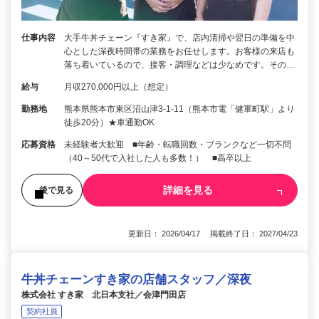
仕事内容
大手牛丼チェーン『すき家』で、店内清掃や翌日の準備を中
心とした深夜時間帯の業務をお任せします。お客様の来店も
落ち着いているので、接客・調理などは少なめです。その…
給与
月収270,000円以上（想定）
勤務地
熊本県熊本市東区沼山津3-1-11（熊本市電「健軍町駅」より
徒歩20分）★車通勤OK
応募資格
未経験者大歓迎 ■年齢・転職回数・ブランクなど一切不問
（40～50代で入社した人も多数！） ■高卒以上
詳細を見る
後で見る
更新日： 2026/04/17 掲載終了日： 2027/04/23
牛丼チェーンすき家の店舗スタッフ／深夜
株式会社 すき家 北日本支社／会津門田店
契約社員