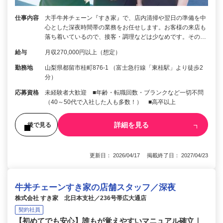
仕事内容
大手牛丼チェーン『すき家』で、店内清掃や翌日の準備を中
心とした深夜時間帯の業務をお任せします。お客様の来店も
落ち着いているので、接客・調理などは少なめです。その…
給与
月収270,000円以上（想定）
勤務地
山梨県都留市桂町876-1 （富士急行線「東桂駅」より徒歩2
分）
応募資格
未経験者大歓迎 ■年齢・転職回数・ブランクなど一切不問
（40～50代で入社した人も多数！） ■高卒以上
詳細を見る
後で見る
更新日： 2026/04/17 掲載終了日： 2027/04/23
牛丼チェーンすき家の店舗スタッフ／深夜
株式会社 すき家 北日本支社／236号帯広大通店
契約社員
【初めてでも安心】誰もが覚えやすいマニュアル確立｜