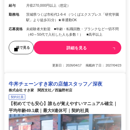
給与
月収270,000円以上（想定）
勤務地
茨城県つくば市松代1-6-4 （つくばエクスプレス「研究学園
駅」より徒歩31分）★車通勤OK
応募資格
未経験者大歓迎 ■年齢・転職回数・ブランクなど一切不問
（40～50代で入社した人も多数！） ■高卒以上
詳細を見る
後で見る
更新日： 2026/04/17 掲載終了日： 2027/04/23
牛丼チェーンすき家の店舗スタッフ／深夜
株式会社 すき家 関西支社／西脇野村店
契約社員
【初めてでも安心】誰もが覚えやすいマニュアル確立｜
平均年齢49.1歳｜最大9連休可｜契約社員