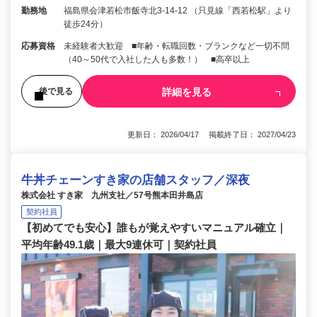
勤務地
福島県会津若松市飯寺北3-14-12 （只見線「西若松駅」より
徒歩24分）
応募資格
未経験者大歓迎 ■年齢・転職回数・ブランクなど一切不問
（40～50代で入社した人も多数！） ■高卒以上
詳細を見る
後で見る
更新日： 2026/04/17 掲載終了日： 2027/04/23
牛丼チェーンすき家の店舗スタッフ／深夜
株式会社 すき家 九州支社／57号熊本田井島店
契約社員
【初めてでも安心】誰もが覚えやすいマニュアル確立｜
平均年齢49.1歳｜最大9連休可｜契約社員