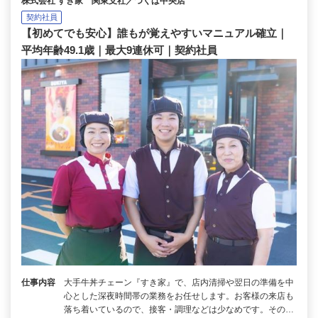
株式会社 すき家 関東支社／つくば中央店
契約社員
【初めてでも安心】誰もが覚えやすいマニュアル確立｜
平均年齢49.1歳｜最大9連休可｜契約社員
仕事内容
大手牛丼チェーン『すき家』で、店内清掃や翌日の準備を中
心とした深夜時間帯の業務をお任せします。お客様の来店も
落ち着いているので、接客・調理などは少なめです。その…