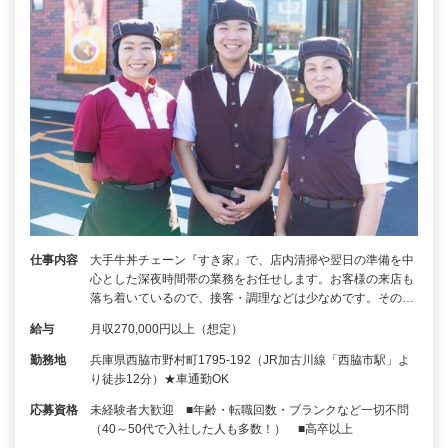
仕事内容
大手牛丼チェーン『すき家』で、店内清掃や翌日の準備を中
心とした深夜時間帯の業務をお任せします。お客様の来店も
落ち着いているので、接客・調理などは少なめです。その…
給与
月収270,000円以上（想定）
勤務地
兵庫県西脇市野村町1795-192（JR加古川線「西脇市駅」よ
り徒歩12分）★車通勤OK
応募資格
未経験者大歓迎 ■年齢・転職回数・ブランクなど一切不問
（40～50代で入社した人も多数！） ■高卒以上