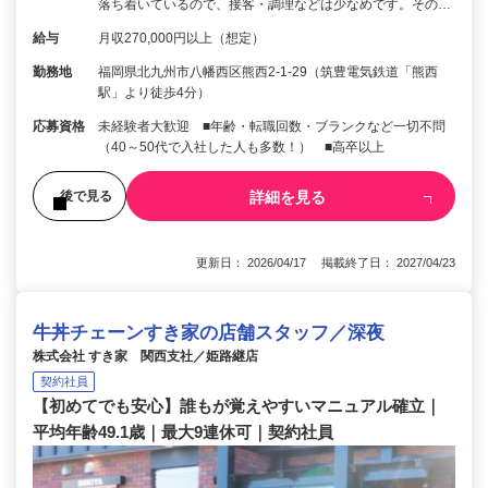
落ち着いているので、接客・調理などは少なめです。その…
給与
月収270,000円以上（想定）
勤務地
福岡県北九州市八幡西区熊西2-1-29（筑豊電気鉄道「熊西
駅」より徒歩4分）
応募資格
未経験者大歓迎 ■年齢・転職回数・ブランクなど一切不問
（40～50代で入社した人も多数！） ■高卒以上
詳細を見る
後で見る
更新日： 2026/04/17 掲載終了日： 2027/04/23
牛丼チェーンすき家の店舗スタッフ／深夜
株式会社 すき家 関西支社／姫路継店
契約社員
【初めてでも安心】誰もが覚えやすいマニュアル確立｜
平均年齢49.1歳｜最大9連休可｜契約社員