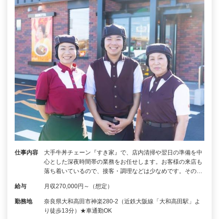
仕事内容
大手牛丼チェーン『すき家』で、店内清掃や翌日の準備を中
心とした深夜時間帯の業務をお任せします。お客様の来店も
落ち着いているので、接客・調理などは少なめです。その…
給与
月収270,000円～（想定）
勤務地
奈良県大和高田市神楽280-2（近鉄大阪線「大和高田駅」よ
り徒歩13分）★車通勤OK