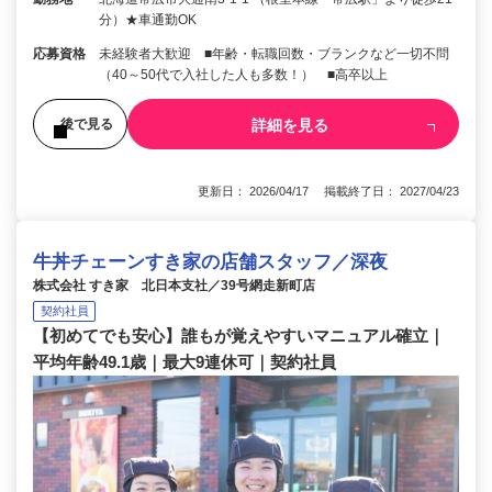
分）★車通勤OK
応募資格
未経験者大歓迎 ■年齢・転職回数・ブランクなど一切不問
（40～50代で入社した人も多数！） ■高卒以上
詳細を見る
後で見る
更新日： 2026/04/17 掲載終了日： 2027/04/23
牛丼チェーンすき家の店舗スタッフ／深夜
株式会社 すき家 北日本支社／39号網走新町店
契約社員
【初めてでも安心】誰もが覚えやすいマニュアル確立｜
平均年齢49.1歳｜最大9連休可｜契約社員