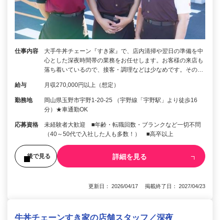
仕事内容
大手牛丼チェーン『すき家』で、店内清掃や翌日の準備を中
心とした深夜時間帯の業務をお任せします。お客様の来店も
落ち着いているので、接客・調理などは少なめです。その…
給与
月収270,000円以上（想定）
勤務地
岡山県玉野市宇野1-20-25 （宇野線「宇野駅」より徒歩16
分）★車通勤OK
応募資格
未経験者大歓迎 ■年齢・転職回数・ブランクなど一切不問
（40～50代で入社した人も多数！） ■高卒以上
詳細を見る
後で見る
更新日： 2026/04/17 掲載終了日： 2027/04/23
牛丼チェーンすき家の店舗スタッフ／深夜