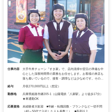
仕事内容
大手牛丼チェーン『すき家』で、店内清掃や翌日の準備を中
心とした深夜時間帯の業務をお任せします。お客様の来店も
落ち着いているので、接客・調理などは少なめです。その…
給与
月収270,000円以上（想定）
勤務地
兵庫県姫路市継205-1（山陽電鉄「八家駅」より徒歩17分）
★車通勤OK
応募資格
未経験者大歓迎 ■年齢・転職回数・ブランクなど一切不問
（40～50代で入社した人も多数！） ■高卒以上