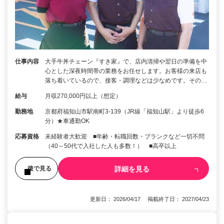
仕事内容
大手牛丼チェーン『すき家』で、店内清掃や翌日の準備を中
心とした深夜時間帯の業務をお任せします。お客様の来店も
落ち着いているので、接客・調理などは少なめです。その…
給与
月収270,000円以上（想定）
勤務地
京都府福知山市駅南町3-139（JR線「福知山駅」より徒歩6
分）★車通勤OK
応募資格
未経験者大歓迎 ■年齢・転職回数・ブランクなど一切不問
（40～50代で入社した人も多数！） ■高卒以上
詳細を見る
後で見る
更新日： 2026/04/17 掲載終了日： 2027/04/23