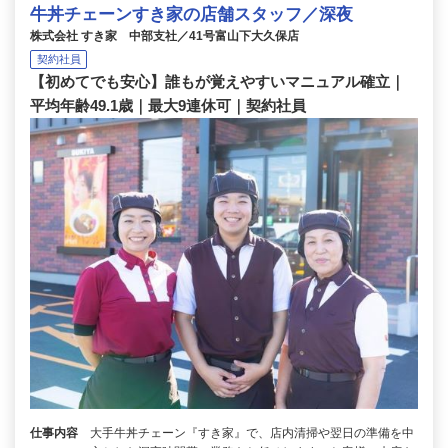
牛丼チェーンすき家の店舗スタッフ／深夜
株式会社 すき家 中部支社／41号富山下大久保店
契約社員
【初めてでも安心】誰もが覚えやすいマニュアル確立｜
平均年齢49.1歳｜最大9連休可｜契約社員
仕事内容
大手牛丼チェーン『すき家』で、店内清掃や翌日の準備を中