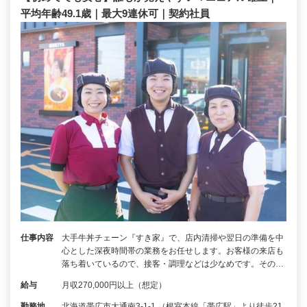
平均年齢49.1歳｜最大9連休可｜契約社員
仕事内容
大手牛丼チェーン『すき家』で、店内清掃や翌日の準備を中
心とした深夜時間帯の業務をお任せします。お客様の来店も
落ち着いているので、接客・調理などは少なめです。その…
給与
月収270,000円以上（想定）
勤務地
北海道帯広市大通南3-1-1 （根室本線「帯広駅」より徒歩21