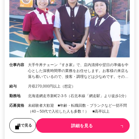
仕事内容
大手牛丼チェーン『すき家』で、店内清掃や翌日の準備を中
心とした深夜時間帯の業務をお任せします。お客様の来店も
落ち着いているので、接客・調理などは少なめです。その…
給与
月収270,000円以上（想定）
勤務地
北海道網走市新町2-3-5（石北本線「網走駅」より徒歩1分）
応募資格
未経験者大歓迎 ■年齢・転職回数・ブランクなど一切不問
（40～50代で入社した人も多数！） ■高卒以上
詳細を見る
後で見る