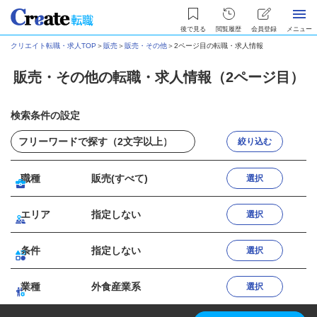
後で見る
閲覧履歴
会員登録
メニュー
クリエイト転職・求人TOP
＞
販売
＞
販売・その他
＞
2ページ目の転職・求人情報
販売・その他の転職・求人情報（2ページ目）
検索条件の設定
絞り込む
職種
販売(すべて)
選択
エリア
指定しない
選択
条件
指定しない
選択
業種
外食産業系
選択