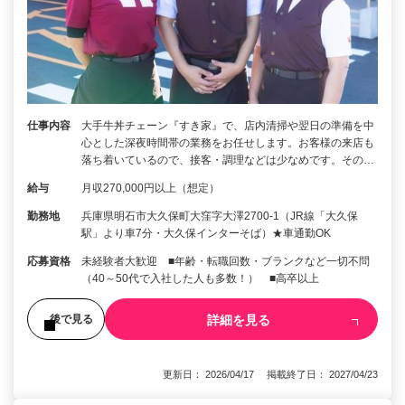
仕事内容
大手牛丼チェーン『すき家』で、店内清掃や翌日の準備を中
心とした深夜時間帯の業務をお任せします。お客様の来店も
落ち着いているので、接客・調理などは少なめです。その…
給与
月収270,000円以上（想定）
勤務地
兵庫県明石市大久保町大窪字大澤2700-1（JR線「大久保
駅」より車7分・大久保インターそば）★車通勤OK
応募資格
未経験者大歓迎 ■年齢・転職回数・ブランクなど一切不問
（40～50代で入社した人も多数！） ■高卒以上
詳細を見る
後で見る
更新日： 2026/04/17 掲載終了日： 2027/04/23