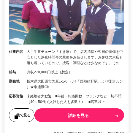
仕事内容
大手牛丼チェーン『すき家』で、店内清掃や翌日の準備を中
心とした深夜時間帯の業務をお任せします。お客様の来店も
落ち着いているので、接客・調理などは少なめです。その…
給与
月収270,000円以上（想定）
勤務地
栃木県大田原市美原1-1-6 （JR「西那須野駅」より徒歩58分
）★車通勤OK
応募資格
未経験者大歓迎 ■年齢・転職回数・ブランクなど一切不問
（40～50代で入社した人も多数！） ■高卒以上
詳細を見る
後で見る