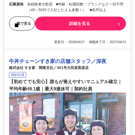
応募資格
未経験者大歓迎 ■年齢・転職回数・ブランクなど一切不問
（40～50代で入社した人も多数！） ■高卒以上
詳細を見る
後で見る
更新日： 2026/04/17 掲載終了日： 2027/04/23
牛丼チェーンすき家の店舗スタッフ／深夜
株式会社 すき家 関東支社／461号大田原美原店
契約社員
【初めてでも安心】誰もが覚えやすいマニュアル確立｜
平均年齢49.1歳｜最大9連休可｜契約社員