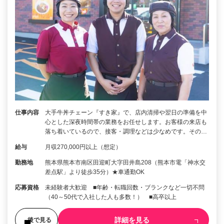
仕事内容
大手牛丼チェーン『すき家』で、店内清掃や翌日の準備を中
心とした深夜時間帯の業務をお任せします。お客様の来店も
落ち着いているので、接客・調理などは少なめです。その…
給与
月収270,000円以上（想定）
勤務地
熊本県熊本市南区田迎町大字田井島208（熊本市電「神水交
差点駅」より徒歩35分）★車通勤OK
応募資格
未経験者大歓迎 ■年齢・転職回数・ブランクなど一切不問
（40～50代で入社した人も多数！） ■高卒以上
詳細を見る
後で見る