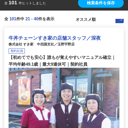
101
検索条件を保存
全
件ヒットしました
101
21
-
40
全
件中
件を表示
牛丼チェーンすき家の店舗スタッフ／深夜
株式会社 すき家 中四国支社／玉野宇野店
契約社員
【初めてでも安心】誰もが覚えやすいマニュアル確立｜
平均年齢49.1歳｜最大9連休可｜契約社員