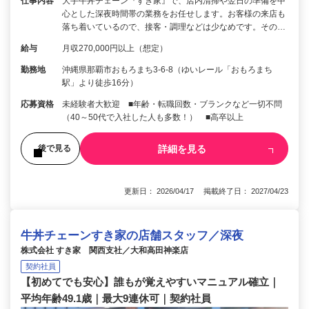
仕事内容
大手牛丼チェーン『すき家』で、店内清掃や翌日の準備を中
心とした深夜時間帯の業務をお任せします。お客様の来店も
落ち着いているので、接客・調理などは少なめです。その…
給与
月収270,000円以上（想定）
勤務地
沖縄県那覇市おもろまち3-6-8（ゆいレール「おもろまち
駅」より徒歩16分）
応募資格
未経験者大歓迎 ■年齢・転職回数・ブランクなど一切不問
（40～50代で入社した人も多数！） ■高卒以上
詳細を見る
後で見る
更新日： 2026/04/17 掲載終了日： 2027/04/23
牛丼チェーンすき家の店舗スタッフ／深夜
株式会社 すき家 関西支社／大和高田神楽店
契約社員
【初めてでも安心】誰もが覚えやすいマニュアル確立｜
平均年齢49.1歳｜最大9連休可｜契約社員