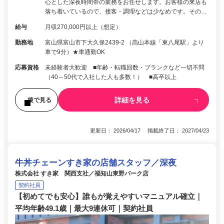
心とした深夜時間帯の業務をお任せします。お客様の来店も
落ち着いているので、接客・調理などは少なめです。その…
給与
月収270,000円以上（想定）
勤務地
富山県富山市下大久保2439-2 （高山本線「東八尾駅」より
車で9分）★車通勤OK
応募資格
未経験者大歓迎 ■年齢・転職回数・ブランクなど一切不問
（40～50代で入社した人も多数！） ■高卒以上
詳細を見る
後で見る
更新日： 2026/04/17 掲載終了日： 2027/04/23
牛丼チェーンすき家の店舗スタッフ／深夜
株式会社 すき家 関西支社／福知山東野パーク店
契約社員
【初めてでも安心】誰もが覚えやすいマニュアル確立｜
平均年齢49.1歳｜最大9連休可｜契約社員