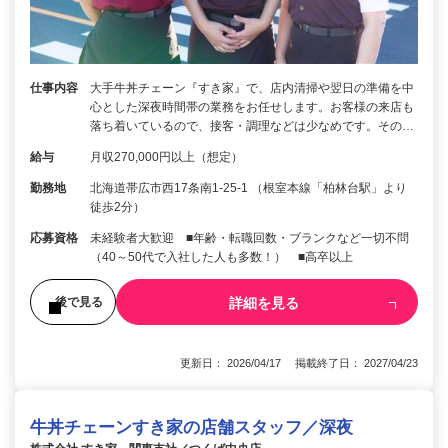
仕事内容
大手牛丼チェーン『すき家』で、店内清掃や翌日の準備を中
心とした深夜時間帯の業務をお任せします。お客様の来店も
落ち着いているので、接客・調理などは少なめです。その…
給与
月収270,000円以上（想定）
勤務地
北海道帯広市西17条南1-25-1 （根室本線「柏林台駅」より
徒歩2分）
応募資格
未経験者大歓迎 ■年齢・転職回数・ブランクなど一切不問
（40～50代で入社した人も多数！） ■高卒以上
詳細を見る
後で見る
更新日： 2026/04/17 掲載終了日： 2027/04/23
牛丼チェーンすき家の店舗スタッフ／深夜