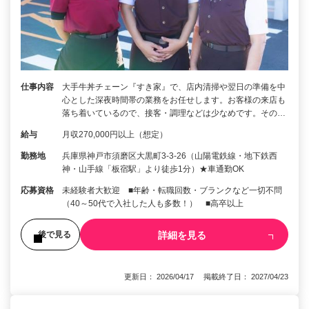
仕事内容
大手牛丼チェーン『すき家』で、店内清掃や翌日の準備を中
心とした深夜時間帯の業務をお任せします。お客様の来店も
落ち着いているので、接客・調理などは少なめです。その…
給与
月収270,000円以上（想定）
勤務地
兵庫県神戸市須磨区大黒町3-3-26（山陽電鉄線・地下鉄西
神・山手線「板宿駅」より徒歩1分）★車通勤OK
応募資格
未経験者大歓迎 ■年齢・転職回数・ブランクなど一切不問
（40～50代で入社した人も多数！） ■高卒以上
詳細を見る
後で見る
更新日： 2026/04/17 掲載終了日： 2027/04/23