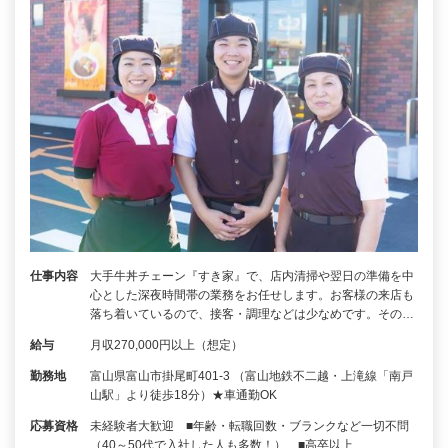
仕事内容
大手牛丼チェーン『すき家』で、店内清掃や翌日の準備を中
心とした深夜時間帯の業務をお任せします。お客様の来店も
落ち着いているので、接客・調理などは少なめです。その…
給与
月収270,000円以上（想定）
勤務地
富山県富山市掛尾町401-3 （富山地鉄不二越・上滝線「南戸
山駅」より徒歩18分）★車通勤OK
応募資格
未経験者大歓迎 ■年齢・転職回数・ブランクなど一切不問
（40～50代で入社した人も多数！） ■高卒以上