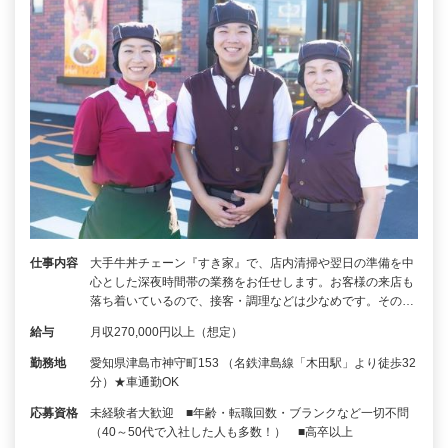
仕事内容
大手牛丼チェーン『すき家』で、店内清掃や翌日の準備を中
心とした深夜時間帯の業務をお任せします。お客様の来店も
落ち着いているので、接客・調理などは少なめです。その…
給与
月収270,000円以上（想定）
勤務地
愛知県津島市神守町153 （名鉄津島線「木田駅」より徒歩32
分）★車通勤OK
応募資格
未経験者大歓迎 ■年齢・転職回数・ブランクなど一切不問
（40～50代で入社した人も多数！） ■高卒以上