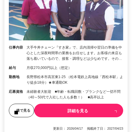
仕事内容
大手牛丼チェーン『すき家』で、店内清掃や翌日の準備を中
心とした深夜時間帯の業務をお任せします。お客様の来店も
落ち着いているので、接客・調理などは少なめです。その…
給与
月収270,000円以上（想定）
勤務地
長野県松本市高宮東1-25 （松本電鉄上高地線「西松本駅」よ
り徒歩18分）★車通勤OK
応募資格
未経験者大歓迎 ■年齢・転職回数・ブランクなど一切不問
（40～50代で入社した人も多数！） ■高卒以上
詳細を見る
後で見る
更新日： 2026/04/17 掲載終了日： 2027/04/23