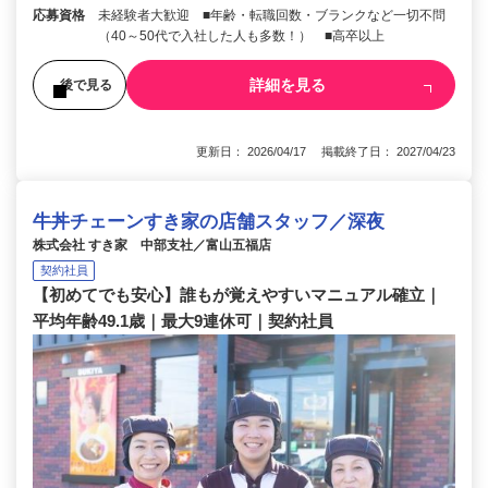
応募資格
未経験者大歓迎 ■年齢・転職回数・ブランクなど一切不問
（40～50代で入社した人も多数！） ■高卒以上
詳細を見る
後で見る
更新日： 2026/04/17 掲載終了日： 2027/04/23
牛丼チェーンすき家の店舗スタッフ／深夜
株式会社 すき家 中部支社／富山五福店
契約社員
【初めてでも安心】誰もが覚えやすいマニュアル確立｜
平均年齢49.1歳｜最大9連休可｜契約社員