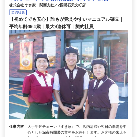
株式会社 すき家 関西支社／2国明石天文町店
契約社員
【初めてでも安心】誰もが覚えやすいマニュアル確立｜
平均年齢49.1歳｜最大9連休可｜契約社員
仕事内容
大手牛丼チェーン『すき家』で、店内清掃や翌日の準備を中
心とした深夜時間帯の業務をお任せします。お客様の来店も