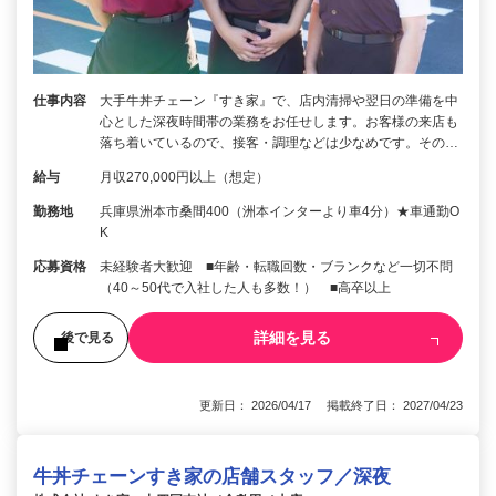
仕事内容
大手牛丼チェーン『すき家』で、店内清掃や翌日の準備を中
心とした深夜時間帯の業務をお任せします。お客様の来店も
落ち着いているので、接客・調理などは少なめです。その…
給与
月収270,000円以上（想定）
勤務地
兵庫県洲本市桑間400（洲本インターより車4分）★車通勤O
K
応募資格
未経験者大歓迎 ■年齢・転職回数・ブランクなど一切不問
（40～50代で入社した人も多数！） ■高卒以上
詳細を見る
後で見る
更新日： 2026/04/17 掲載終了日： 2027/04/23
牛丼チェーンすき家の店舗スタッフ／深夜