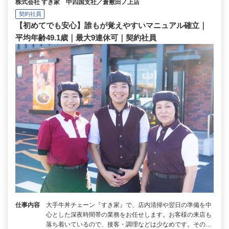
株式会社 すき家 中四国支社／倉敷田ノ上店
契約社員
【初めてでも安心】誰もが覚えやすいマニュアル確立｜
平均年齢49.1歳｜最大9連休可｜契約社員
仕事内容
大手牛丼チェーン『すき家』で、店内清掃や翌日の準備を中
心とした深夜時間帯の業務をお任せします。お客様の来店も
落ち着いているので、接客・調理などは少なめです。その…