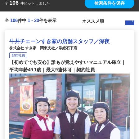
106
検索条件を保存
全
件ヒットしました
106
1
-
20
全
件中
件を表示
牛丼チェーンすき家の店舗スタッフ／深夜
株式会社 すき家 関東支社／常総石下店
契約社員
【初めてでも安心】誰もが覚えやすいマニュアル確立｜
平均年齢49.1歳｜最大9連休可｜契約社員