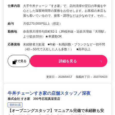
仕事内容
大手牛丼チェーン『すき家』で、店内清掃や翌日の準備を中
心とした深夜時間帯の業務をお任せします。お客様の来店も
落ち着いているので、接客・調理などは少なめです。その…
給与
月収270,000円以上（想定）
勤務地
奈良県天理市勾田町82-1（JR桜井線・近鉄天理線「天理駅」
より徒歩20分）★車通勤OK
応募資格
未経験者大歓迎 ■年齢・転職回数・ブランクなど一切不問
（40～50代で入社した人も多数！） ■高卒以上
詳細を見る
後で見る
更新日： 2026/04/17 掲載終了日： 2027/04/23
牛丼チェーンすき家の店舗スタッフ／深夜
株式会社 すき家 390号石垣真栄里店
契約社員
【オープニングスタッフ】マニュアル完備で未経験も安