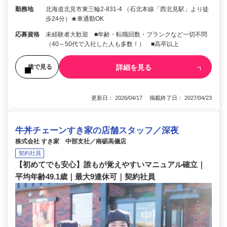
勤務地
北海道北見市東三輪2-831-4 （石北本線「西北見駅」より徒
歩24分）★車通勤OK
応募資格
未経験者大歓迎 ■年齢・転職回数・ブランクなど一切不問
（40～50代で入社した人も多数！） ■高卒以上
詳細を見る
後で見る
更新日： 2026/04/17 掲載終了日： 2027/04/23
牛丼チェーンすき家の店舗スタッフ／深夜
株式会社 すき家 中部支社／南砺高儀店
契約社員
【初めてでも安心】誰もが覚えやすいマニュアル確立｜
平均年齢49.1歳｜最大9連休可｜契約社員