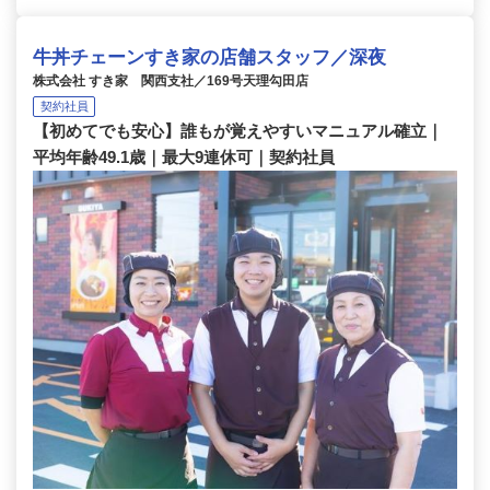
牛丼チェーンすき家の店舗スタッフ／深夜
株式会社 すき家 関西支社／169号天理勾田店
契約社員
【初めてでも安心】誰もが覚えやすいマニュアル確立｜
平均年齢49.1歳｜最大9連休可｜契約社員