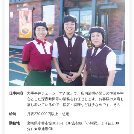
仕事内容
大手牛丼チェーン『すき家』で、店内清掃や翌日の準備を中
心とした深夜時間帯の業務をお任せします。お客様の来店も
落ち着いているので、接客・調理などは少なめです。その…
給与
月収270,000円以上（想定）
勤務地
宮崎県小林市堤3013-1（JR吉都線「小林駅」より徒歩39
分）★車通勤OK