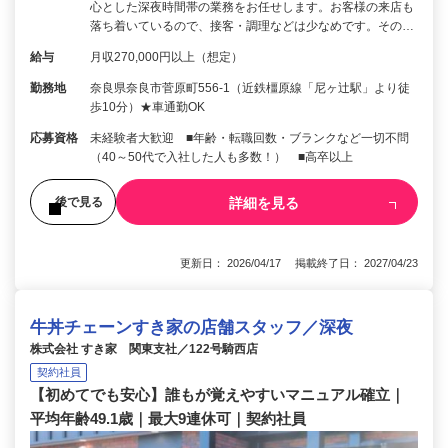
心とした深夜時間帯の業務をお任せします。お客様の来店も
落ち着いているので、接客・調理などは少なめです。その…
給与
月収270,000円以上（想定）
勤務地
奈良県奈良市菅原町556-1（近鉄橿原線「尼ヶ辻駅」より徒
歩10分）★車通勤OK
応募資格
未経験者大歓迎 ■年齢・転職回数・ブランクなど一切不問
（40～50代で入社した人も多数！） ■高卒以上
詳細を見る
後で見る
更新日： 2026/04/17 掲載終了日： 2027/04/23
牛丼チェーンすき家の店舗スタッフ／深夜
株式会社 すき家 関東支社／122号騎西店
契約社員
【初めてでも安心】誰もが覚えやすいマニュアル確立｜
平均年齢49.1歳｜最大9連休可｜契約社員