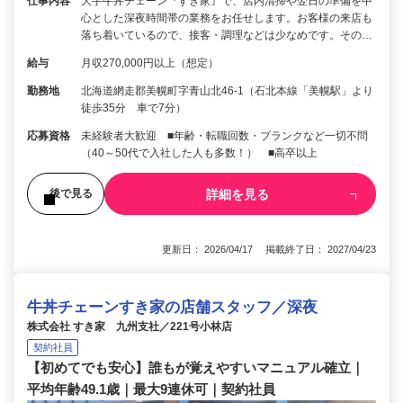
仕事内容
大手牛丼チェーン『すき家』で、店内清掃や翌日の準備を中
心とした深夜時間帯の業務をお任せします。お客様の来店も
落ち着いているので、接客・調理などは少なめです。その…
給与
月収270,000円以上（想定）
勤務地
北海道網走郡美幌町字青山北46-1（石北本線「美幌駅」より
徒歩35分 車で7分）
応募資格
未経験者大歓迎 ■年齢・転職回数・ブランクなど一切不問
（40～50代で入社した人も多数！） ■高卒以上
詳細を見る
後で見る
更新日： 2026/04/17 掲載終了日： 2027/04/23
牛丼チェーンすき家の店舗スタッフ／深夜
株式会社 すき家 九州支社／221号小林店
契約社員
【初めてでも安心】誰もが覚えやすいマニュアル確立｜
平均年齢49.1歳｜最大9連休可｜契約社員