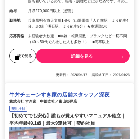
落ち着いているので、接客・調理などは少なめです。その…
給与
月収270,000円以上（想定）
勤務地
兵庫県明石市天文町1-8-6（山陽電鉄「人丸前駅」より徒歩4
分、JR線「明石駅」より徒歩9分）★車通勤OK
応募資格
未経験者大歓迎 ■年齢・転職回数・ブランクなど一切不問
（40～50代で入社した人も多数！） ■高卒以上
詳細を見る
後で見る
更新日： 2026/04/17 掲載終了日： 2027/04/23
牛丼チェーンすき家の店舗スタッフ／深夜
株式会社 すき家 中部支社／富山掛尾店
契約社員
【初めてでも安心】誰もが覚えやすいマニュアル確立｜
平均年齢49.1歳｜最大9連休可｜契約社員