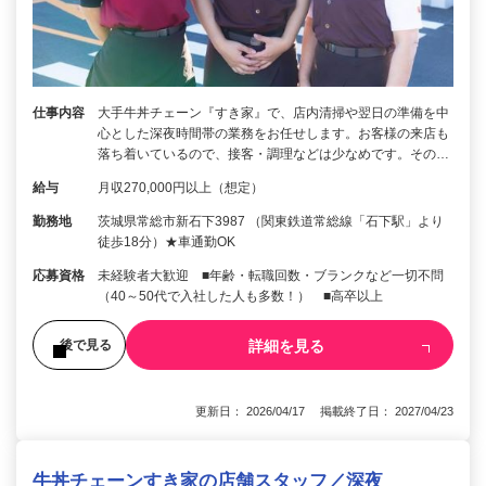
仕事内容
大手牛丼チェーン『すき家』で、店内清掃や翌日の準備を中
心とした深夜時間帯の業務をお任せします。お客様の来店も
落ち着いているので、接客・調理などは少なめです。その…
給与
月収270,000円以上（想定）
勤務地
茨城県常総市新石下3987 （関東鉄道常総線「石下駅」より
徒歩18分）★車通勤OK
応募資格
未経験者大歓迎 ■年齢・転職回数・ブランクなど一切不問
（40～50代で入社した人も多数！） ■高卒以上
詳細を見る
後で見る
更新日： 2026/04/17 掲載終了日： 2027/04/23
牛丼チェーンすき家の店舗スタッフ／深夜