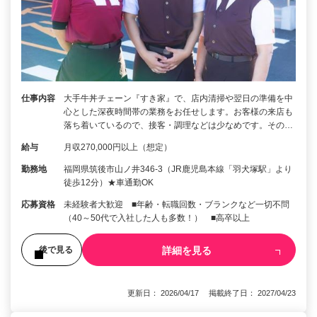
仕事内容
大手牛丼チェーン『すき家』で、店内清掃や翌日の準備を中
心とした深夜時間帯の業務をお任せします。お客様の来店も
落ち着いているので、接客・調理などは少なめです。その…
給与
月収270,000円以上（想定）
勤務地
福岡県筑後市山ノ井346-3（JR鹿児島本線「羽犬塚駅」より
徒歩12分）★車通勤OK
応募資格
未経験者大歓迎 ■年齢・転職回数・ブランクなど一切不問
（40～50代で入社した人も多数！） ■高卒以上
詳細を見る
後で見る
更新日： 2026/04/17 掲載終了日： 2027/04/23