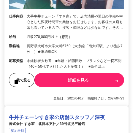
仕事内容
大手牛丼チェーン『すき家』で、店内清掃や翌日の準備を中
心とした深夜時間帯の業務をお任せします。お客様の来店も
落ち着いているので、接客・調理などは少なめです。その…
給与
月収270,000円以上（想定）
勤務地
長野県大町市大字大町6759（大糸線「南大町駅」より徒歩7
分 ）★車通勤OK
応募資格
未経験者大歓迎 ■年齢・転職回数・ブランクなど一切不問
（40～50代で入社した人も多数！） ■高卒以上
詳細を見る
後で見る
更新日： 2026/04/17 掲載終了日： 2027/04/23
牛丼チェーンすき家の店舗スタッフ／深夜
株式会社 すき家 北日本支社／39号北見三輪店
契約社員