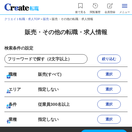
後で見る
閲覧履歴
会員登録
メニュー
クリエイト転職・求人TOP
＞
販売
＞
販売・その他の転職・求人情報
販売・その他の転職・求人情報
検索条件の設定
絞り込む
職種
販売(すべて)
選択
エリア
指定しない
選択
条件
従業員300名以上
選択
業種
指定しない
選択