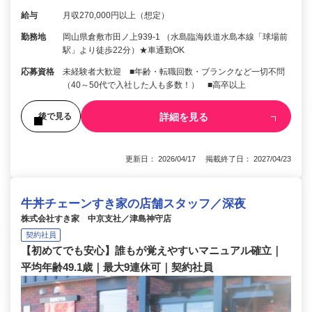
給与
月収270,000円以上（想定）
勤務地
岡山県倉敷市田ノ上939-1 （水島臨海鉄道水島本線「球場前
駅」より徒歩22分）★車通勤OK
応募資格
未経験者大歓迎 ■年齢・転職回数・ブランクなど一切不問
（40～50代で入社した人も多数！） ■高卒以上
詳細を見る
後で見る
更新日： 2026/04/17 掲載終了日： 2027/04/23
牛丼チェーンすき家の店舗スタッフ／深夜
株式会社すき家 中京支社／津島神守店
契約社員
【初めてでも安心】誰もが覚えやすいマニュアル確立｜
平均年齢49.1歳｜最大9連休可｜契約社員