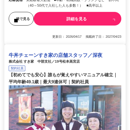
応募資格
未経験者大歓迎 ■年齢・転職回数・ブランクなど一切不問
（40～50代で入社した人も多数！） ■高卒以上
詳細を見る
後で見る
更新日： 2026/04/17 掲載終了日： 2027/04/23
牛丼チェーンすき家の店舗スタッフ／深夜
株式会社 すき家 中部支社／19号松本高宮店
契約社員
【初めてでも安心】誰もが覚えやすいマニュアル確立｜
平均年齢49.1歳｜最大9連休可｜契約社員