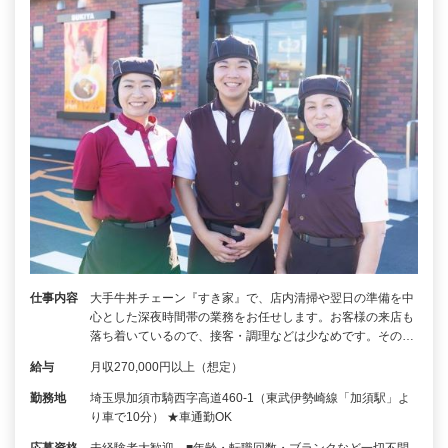
仕事内容
大手牛丼チェーン『すき家』で、店内清掃や翌日の準備を中
心とした深夜時間帯の業務をお任せします。お客様の来店も
落ち着いているので、接客・調理などは少なめです。その…
給与
月収270,000円以上（想定）
勤務地
埼玉県加須市騎西字高道460-1（東武伊勢崎線「加須駅」よ
り車で10分） ★車通勤OK