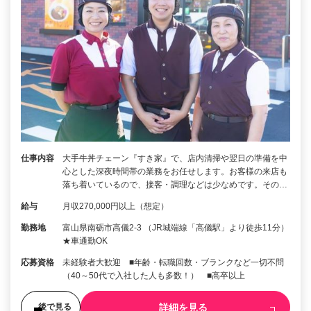
仕事内容
大手牛丼チェーン『すき家』で、店内清掃や翌日の準備を中
心とした深夜時間帯の業務をお任せします。お客様の来店も
落ち着いているので、接客・調理などは少なめです。その…
給与
月収270,000円以上（想定）
勤務地
富山県南砺市高儀2-3 （JR城端線「高儀駅」より徒歩11分）
★車通勤OK
応募資格
未経験者大歓迎 ■年齢・転職回数・ブランクなど一切不問
（40～50代で入社した人も多数！） ■高卒以上
詳細を見る
後で見る