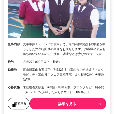
仕事内容
大手牛丼チェーン『すき家』で、店内清掃や翌日の準備を中
心とした深夜時間帯の業務をお任せします。お客様の来店も
落ち着いているので、接客・調理などは少なめです。その…
給与
月収270,000円以上（想定）
勤務地
富山県富山市五福字中割2325-3 （富山市内軌道線「トヨタ
モビリティ富山 Gスクエア五福前駅」より徒歩2分）★車通
勤OK
応募資格
未経験者大歓迎 ■年齢・転職回数・ブランクなど一切不問
（40～50代で入社した人も多数！） ■高卒以上
詳細を見る
後で見る