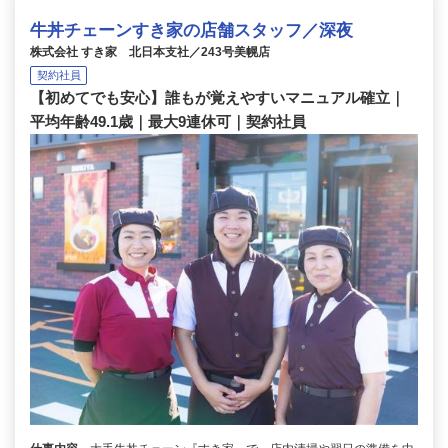
牛丼チェーンすき家の店舗スタッフ／深夜
株式会社 すき家 北日本支社／243号美幌店
契約社員
【初めてでも安心】誰もが覚えやすいマニュアル確立｜
平均年齢49.1歳｜最大9連休可｜契約社員