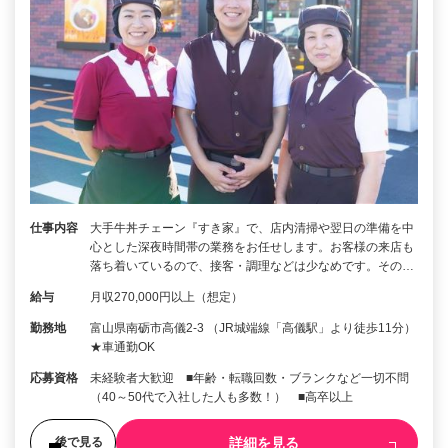
仕事内容
大手牛丼チェーン『すき家』で、店内清掃や翌日の準備を中
心とした深夜時間帯の業務をお任せします。お客様の来店も
落ち着いているので、接客・調理などは少なめです。その…
給与
月収270,000円以上（想定）
勤務地
富山県南砺市高儀2-3 （JR城端線「高儀駅」より徒歩11分）
★車通勤OK
応募資格
未経験者大歓迎 ■年齢・転職回数・ブランクなど一切不問
（40～50代で入社した人も多数！） ■高卒以上
詳細を見る
後で見る