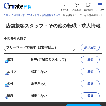
後で見る
閲覧履歴
会員登録
メニュー
クリエイト転職・求人TOP
＞
販売
＞
店舗接客スタッフ
＞
店舗接客スタッフ・その他の転職・求人
店舗接客スタッフ・その他の転職・求人情報
検索条件の設定
絞り込む
職種
販売(店舗接客スタッフ)
選択
エリア
指定しない
選択
条件
託児所あり
選択
業種
指定しない
選択