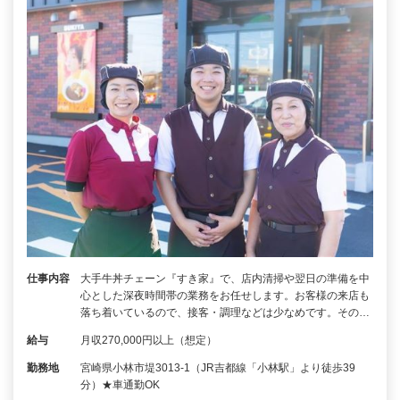
仕事内容
大手牛丼チェーン『すき家』で、店内清掃や翌日の準備を中
心とした深夜時間帯の業務をお任せします。お客様の来店も
落ち着いているので、接客・調理などは少なめです。その…
給与
月収270,000円以上（想定）
勤務地
宮崎県小林市堤3013-1（JR吉都線「小林駅」より徒歩39
分）★車通勤OK