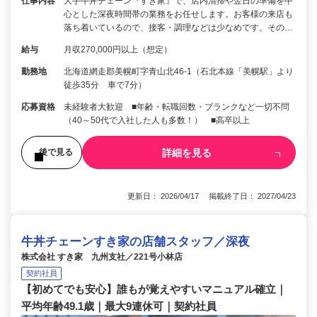
仕事内容
大手牛丼チェーン『すき家』で、店内清掃や翌日の準備を中
心とした深夜時間帯の業務をお任せします。お客様の来店も
落ち着いているので、接客・調理などは少なめです。その…
給与
月収270,000円以上（想定）
勤務地
北海道網走郡美幌町字青山北46-1（石北本線「美幌駅」より
徒歩35分 車で7分）
応募資格
未経験者大歓迎 ■年齢・転職回数・ブランクなど一切不問
（40～50代で入社した人も多数！） ■高卒以上
詳細を見る
後で見る
更新日： 2026/04/17 掲載終了日： 2027/04/23
牛丼チェーンすき家の店舗スタッフ／深夜
株式会社 すき家 九州支社／221号小林店
契約社員
【初めてでも安心】誰もが覚えやすいマニュアル確立｜
平均年齢49.1歳｜最大9連休可｜契約社員