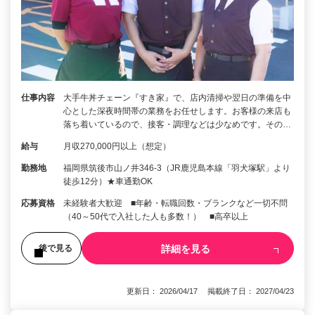
仕事内容
大手牛丼チェーン『すき家』で、店内清掃や翌日の準備を中
心とした深夜時間帯の業務をお任せします。お客様の来店も
落ち着いているので、接客・調理などは少なめです。その…
給与
月収270,000円以上（想定）
勤務地
福岡県筑後市山ノ井346-3（JR鹿児島本線「羽犬塚駅」より
徒歩12分）★車通勤OK
応募資格
未経験者大歓迎 ■年齢・転職回数・ブランクなど一切不問
（40～50代で入社した人も多数！） ■高卒以上
詳細を見る
後で見る
更新日： 2026/04/17 掲載終了日： 2027/04/23