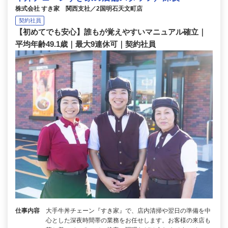
株式会社 すき家 関西支社／2国明石天文町店
契約社員
【初めてでも安心】誰もが覚えやすいマニュアル確立｜
平均年齢49.1歳｜最大9連休可｜契約社員
仕事内容
大手牛丼チェーン『すき家』で、店内清掃や翌日の準備を中
心とした深夜時間帯の業務をお任せします。お客様の来店も