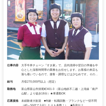
仕事内容
大手牛丼チェーン『すき家』で、店内清掃や翌日の準備を中
心とした深夜時間帯の業務をお任せします。お客様の来店も
落ち着いているので、接客・調理などは少なめです。その…
給与
月収270,000円以上（想定）
勤務地
富山県富山市掛尾町401-3 （富山地鉄不二越・上滝線「南戸
山駅」より徒歩18分）★車通勤OK
応募資格
未経験者大歓迎 ■年齢・転職回数・ブランクなど一切不問
（40～50代で入社した人も多数！） ■高卒以上