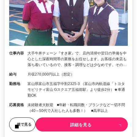
仕事内容
大手牛丼チェーン『すき家』で、店内清掃や翌日の準備を中
心とした深夜時間帯の業務をお任せします。お客様の来店も
落ち着いているので、接客・調理などは少なめです。その…
給与
月収270,000円以上（想定）
勤務地
富山県富山市五福字中割2325-3 （富山市内軌道線「トヨタ
モビリティ富山 Gスクエア五福前駅」より徒歩2分）★車通
勤OK
応募資格
未経験者大歓迎 ■年齢・転職回数・ブランクなど一切不問
（40～50代で入社した人も多数！） ■高卒以上
詳細を見る
後で見る