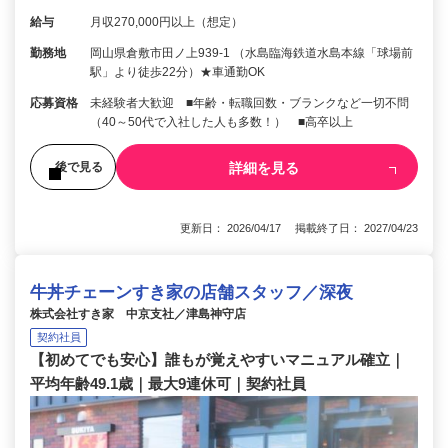
給与
月収270,000円以上（想定）
勤務地
岡山県倉敷市田ノ上939-1 （水島臨海鉄道水島本線「球場前
駅」より徒歩22分）★車通勤OK
応募資格
未経験者大歓迎 ■年齢・転職回数・ブランクなど一切不問
（40～50代で入社した人も多数！） ■高卒以上
詳細を見る
後で見る
更新日： 2026/04/17 掲載終了日： 2027/04/23
牛丼チェーンすき家の店舗スタッフ／深夜
株式会社すき家 中京支社／津島神守店
契約社員
【初めてでも安心】誰もが覚えやすいマニュアル確立｜
平均年齢49.1歳｜最大9連休可｜契約社員