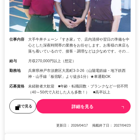
仕事内容
大手牛丼チェーン『すき家』で、店内清掃や翌日の準備を中
心とした深夜時間帯の業務をお任せします。お客様の来店も
落ち着いているので、接客・調理などは少なめです。その…
給与
月収270,000円以上（想定）
勤務地
兵庫県神戸市須磨区大黒町3-3-26（山陽電鉄線・地下鉄西
神・山手線「板宿駅」より徒歩1分）★車通勤OK
応募資格
未経験者大歓迎 ■年齢・転職回数・ブランクなど一切不問
（40～50代で入社した人も多数！） ■高卒以上
詳細を見る
後で見る
更新日： 2026/04/17 掲載終了日： 2027/04/23