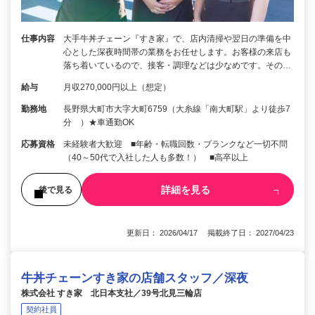
仕事内容
大手牛丼チェーン『すき家』で、店内清掃や翌日の準備を中
心とした深夜時間帯の業務をお任せします。お客様の来店も
落ち着いているので、接客・調理などは少なめです。その…
給与
月収270,000円以上（想定）
勤務地
長野県大町市大字大町6759（大糸線「南大町駅」より徒歩7
分 ）★車通勤OK
応募資格
未経験者大歓迎 ■年齢・転職回数・ブランクなど一切不問
（40～50代で入社した人も多数！） ■高卒以上
詳細を見る
後で見る
更新日： 2026/04/17 掲載終了日： 2027/04/23
牛丼チェーンすき家の店舗スタッフ／深夜
株式会社 すき家 北日本支社／39号北見三輪店
契約社員