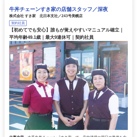
牛丼チェーンすき家の店舗スタッフ／深夜
株式会社 すき家 北日本支社／243号美幌店
契約社員
【初めてでも安心】誰もが覚えやすいマニュアル確立｜
平均年齢49.1歳｜最大9連休可｜契約社員