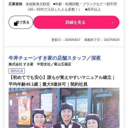
応募資格
未経験者大歓迎 ■年齢・転職回数・ブランクなど一切不問
（40～50代で入社した人も多数！） ■高卒以上
詳細を見る
後で見る
更新日： 2026/04/17 掲載終了日： 2027/04/23
牛丼チェーンすき家の店舗スタッフ／深夜
株式会社 すき家 中部支社／富山五福店
契約社員
【初めてでも安心】誰もが覚えやすいマニュアル確立｜
平均年齢49.1歳｜最大9連休可｜契約社員