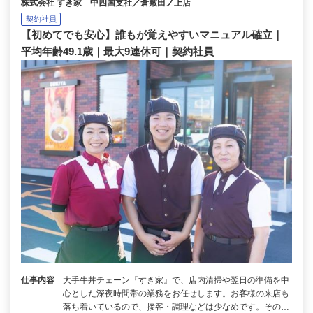
株式会社 すき家 中四国支社／倉敷田ノ上店
契約社員
【初めてでも安心】誰もが覚えやすいマニュアル確立｜
平均年齢49.1歳｜最大9連休可｜契約社員
仕事内容
大手牛丼チェーン『すき家』で、店内清掃や翌日の準備を中
心とした深夜時間帯の業務をお任せします。お客様の来店も
落ち着いているので、接客・調理などは少なめです。その…