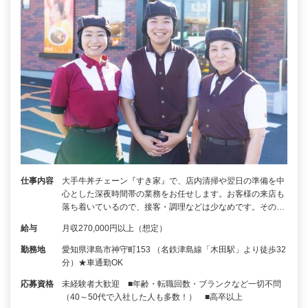
仕事内容
大手牛丼チェーン『すき家』で、店内清掃や翌日の準備を中
心とした深夜時間帯の業務をお任せします。お客様の来店も
落ち着いているので、接客・調理などは少なめです。その…
給与
月収270,000円以上（想定）
勤務地
愛知県津島市神守町153 （名鉄津島線「木田駅」より徒歩32
分）★車通勤OK
応募資格
未経験者大歓迎 ■年齢・転職回数・ブランクなど一切不問
（40～50代で入社した人も多数！） ■高卒以上