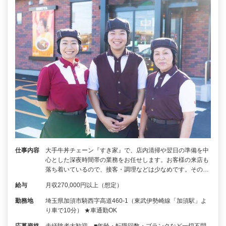
仕事内容
大手牛丼チェーン『すき家』で、店内清掃や翌日の準備を中
心とした深夜時間帯の業務をお任せします。お客様の来店も
落ち着いているので、接客・調理などは少なめです。その…
給与
月収270,000円以上（想定）
勤務地
埼玉県加須市騎西字高道460-1（東武伊勢崎線「加須駅」よ
り車で10分） ★車通勤OK