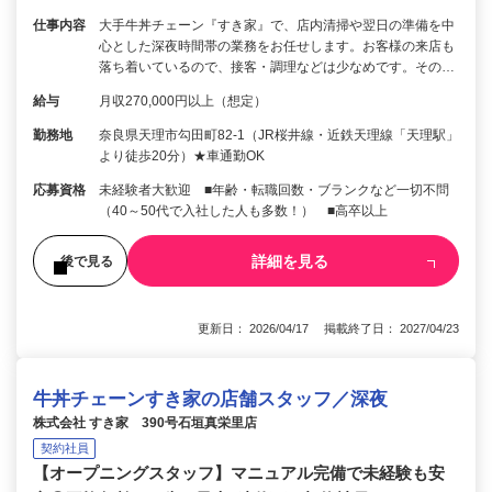
仕事内容
大手牛丼チェーン『すき家』で、店内清掃や翌日の準備を中
心とした深夜時間帯の業務をお任せします。お客様の来店も
落ち着いているので、接客・調理などは少なめです。その…
給与
月収270,000円以上（想定）
勤務地
奈良県天理市勾田町82-1（JR桜井線・近鉄天理線「天理駅」
より徒歩20分）★車通勤OK
応募資格
未経験者大歓迎 ■年齢・転職回数・ブランクなど一切不問
（40～50代で入社した人も多数！） ■高卒以上
詳細を見る
後で見る
更新日： 2026/04/17 掲載終了日： 2027/04/23
牛丼チェーンすき家の店舗スタッフ／深夜
株式会社 すき家 390号石垣真栄里店
契約社員
【オープニングスタッフ】マニュアル完備で未経験も安