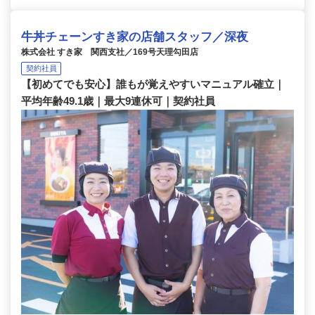
牛丼チェーンすき家の店舗スタッフ／深夜
株式会社 すき家 関西支社／169号天理勾田店
契約社員
【初めてでも安心】誰もが覚えやすいマニュアル確立｜
平均年齢49.1歳｜最大9連休可｜契約社員