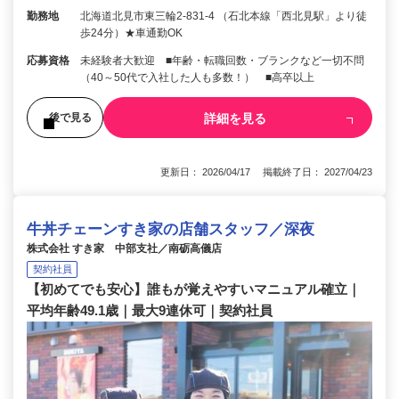
勤務地
北海道北見市東三輪2-831-4 （石北本線「西北見駅」より徒
歩24分）★車通勤OK
応募資格
未経験者大歓迎 ■年齢・転職回数・ブランクなど一切不問
（40～50代で入社した人も多数！） ■高卒以上
詳細を見る
後で見る
更新日： 2026/04/17 掲載終了日： 2027/04/23
牛丼チェーンすき家の店舗スタッフ／深夜
株式会社 すき家 中部支社／南砺高儀店
契約社員
【初めてでも安心】誰もが覚えやすいマニュアル確立｜
平均年齢49.1歳｜最大9連休可｜契約社員