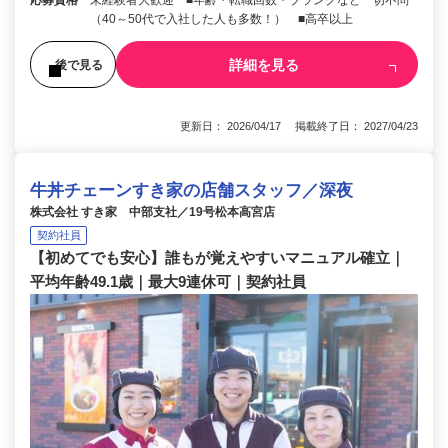
応募資格
未経験者大歓迎 ■年齢・転職回数・ブランクなど一切不問
（40～50代で入社した人も多数！） ■高卒以上
詳細を見る
後で見る
更新日： 2026/04/17 掲載終了日： 2027/04/23
牛丼チェーンすき家の店舗スタッフ／深夜
株式会社 すき家 中部支社／19号松本高宮店
契約社員
【初めてでも安心】誰もが覚えやすいマニュアル確立｜
平均年齢49.1歳｜最大9連休可｜契約社員