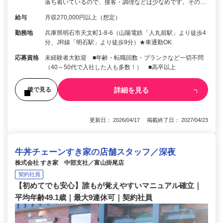
落ち着いているので、接客・調理などは少なめです。その…
給与
月収270,000円以上（想定）
勤務地
兵庫県明石市天文町1-8-6（山陽電鉄「人丸前駅」より徒歩4
分、JR線「明石駅」より徒歩9分）★車通勤OK
応募資格
未経験者大歓迎 ■年齢・転職回数・ブランクなど一切不問
（40～50代で入社した人も多数！） ■高卒以上
詳細を見る
後で見る
更新日： 2026/04/17 掲載終了日： 2027/04/23
牛丼チェーンすき家の店舗スタッフ／深夜
株式会社 すき家 中部支社／富山掛尾店
契約社員
【初めてでも安心】誰もが覚えやすいマニュアル確立｜
平均年齢49.1歳｜最大9連休可｜契約社員