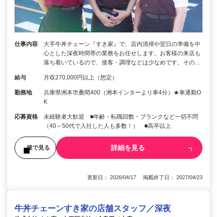
仕事内容
大手牛丼チェーン『すき家』で、店内清掃や翌日の準備を中
心とした深夜時間帯の業務をお任せします。お客様の来店も
落ち着いているので、接客・調理などは少なめです。その…
給与
月収270,000円以上（想定）
勤務地
兵庫県洲本市桑間400（洲本インターより車4分）★車通勤O
K
応募資格
未経験者大歓迎 ■年齢・転職回数・ブランクなど一切不問
（40～50代で入社した人も多数！） ■高卒以上
詳細を見る
後で見る
更新日： 2026/04/17 掲載終了日： 2027/04/23
牛丼チェーンすき家の店舗スタッフ／深夜