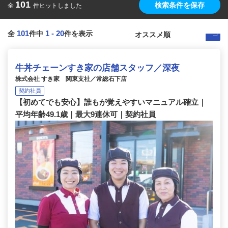
101
検索条件を保存
全
件ヒットしました
101
1
-
20
全
件中
件を表示
牛丼チェーンすき家の店舗スタッフ／深夜
株式会社 すき家 関東支社／常総石下店
契約社員
【初めてでも安心】誰もが覚えやすいマニュアル確立｜
平均年齢49.1歳｜最大9連休可｜契約社員