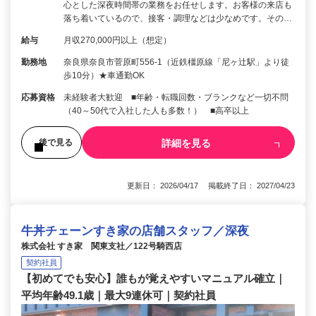
心とした深夜時間帯の業務をお任せします。お客様の来店も
落ち着いているので、接客・調理などは少なめです。その…
給与
月収270,000円以上（想定）
勤務地
奈良県奈良市菅原町556-1（近鉄橿原線「尼ヶ辻駅」より徒
歩10分）★車通勤OK
応募資格
未経験者大歓迎 ■年齢・転職回数・ブランクなど一切不問
（40～50代で入社した人も多数！） ■高卒以上
詳細を見る
後で見る
更新日： 2026/04/17 掲載終了日： 2027/04/23
牛丼チェーンすき家の店舗スタッフ／深夜
株式会社 すき家 関東支社／122号騎西店
契約社員
【初めてでも安心】誰もが覚えやすいマニュアル確立｜
平均年齢49.1歳｜最大9連休可｜契約社員