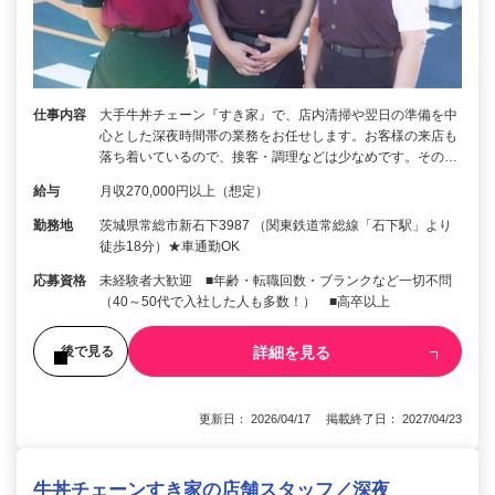
仕事内容
大手牛丼チェーン『すき家』で、店内清掃や翌日の準備を中
心とした深夜時間帯の業務をお任せします。お客様の来店も
落ち着いているので、接客・調理などは少なめです。その…
給与
月収270,000円以上（想定）
勤務地
茨城県常総市新石下3987 （関東鉄道常総線「石下駅」より
徒歩18分）★車通勤OK
応募資格
未経験者大歓迎 ■年齢・転職回数・ブランクなど一切不問
（40～50代で入社した人も多数！） ■高卒以上
詳細を見る
後で見る
更新日： 2026/04/17 掲載終了日： 2027/04/23
牛丼チェーンすき家の店舗スタッフ／深夜