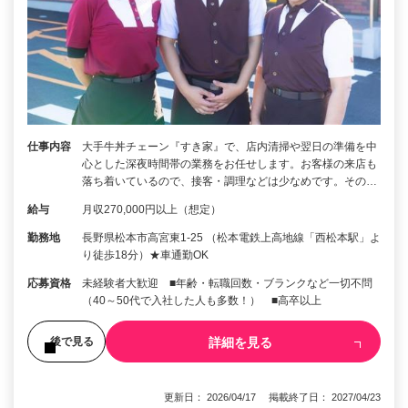
仕事内容
大手牛丼チェーン『すき家』で、店内清掃や翌日の準備を中
心とした深夜時間帯の業務をお任せします。お客様の来店も
落ち着いているので、接客・調理などは少なめです。その…
給与
月収270,000円以上（想定）
勤務地
長野県松本市高宮東1-25 （松本電鉄上高地線「西松本駅」よ
り徒歩18分）★車通勤OK
応募資格
未経験者大歓迎 ■年齢・転職回数・ブランクなど一切不問
（40～50代で入社した人も多数！） ■高卒以上
詳細を見る
後で見る
更新日： 2026/04/17 掲載終了日： 2027/04/23