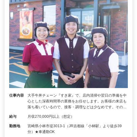
仕事内容
大手牛丼チェーン『すき家』で、店内清掃や翌日の準備を中
心とした深夜時間帯の業務をお任せします。お客様の来店も
落ち着いているので、接客・調理などは少なめです。その…
給与
月収270,000円以上（想定）
勤務地
宮崎県小林市堤3013-1（JR吉都線「小林駅」より徒歩39
分）★車通勤OK