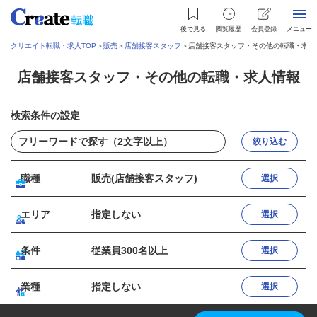
後で見る
閲覧履歴
会員登録
メニュー
クリエイト転職・求人TOP
＞
販売
＞
店舗接客スタッフ
＞
店舗接客スタッフ・その他の転職・求人
店舗接客スタッフ・その他の転職・求人情報
検索条件の設定
絞り込む
職種
販売(店舗接客スタッフ)
選択
エリア
指定しない
選択
条件
従業員300名以上
選択
業種
指定しない
選択