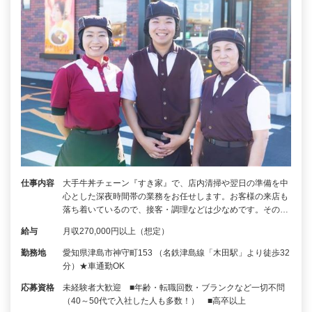
仕事内容
大手牛丼チェーン『すき家』で、店内清掃や翌日の準備を中
心とした深夜時間帯の業務をお任せします。お客様の来店も
落ち着いているので、接客・調理などは少なめです。その…
給与
月収270,000円以上（想定）
勤務地
愛知県津島市神守町153 （名鉄津島線「木田駅」より徒歩32
分）★車通勤OK
応募資格
未経験者大歓迎 ■年齢・転職回数・ブランクなど一切不問
（40～50代で入社した人も多数！） ■高卒以上