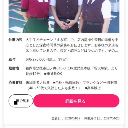
仕事内容
大手牛丼チェーン『すき家』で、店内清掃や翌日の準備を中
心とした深夜時間帯の業務をお任せします。お客様の来店も
落ち着いているので、接客・調理などは少なめです。その…
給与
月収270,000円以上（想定）
勤務地
福岡県筑後市山ノ井346-3（JR鹿児島本線「羽犬塚駅」より
徒歩12分）★車通勤OK
応募資格
未経験者大歓迎 ■年齢・転職回数・ブランクなど一切不問
（40～50代で入社した人も多数！） ■高卒以上
詳細を見る
後で見る
更新日： 2026/04/17 掲載終了日： 2027/04/23