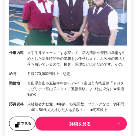
仕事内容
大手牛丼チェーン『すき家』で、店内清掃や翌日の準備を中
心とした深夜時間帯の業務をお任せします。お客様の来店も
落ち着いているので、接客・調理などは少なめです。その…
給与
月収270,000円以上（想定）
勤務地
富山県富山市五福字中割2325-3 （富山市内軌道線「トヨタ
モビリティ富山 Gスクエア五福前駅」より徒歩2分）★車通
勤OK
応募資格
未経験者大歓迎 ■年齢・転職回数・ブランクなど一切不問
（40～50代で入社した人も多数！） ■高卒以上
詳細を見る
後で見る