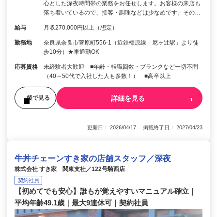
心とした深夜時間帯の業務をお任せします。お客様の来店も
落ち着いているので、接客・調理などは少なめです。その…
給与
月収270,000円以上（想定）
勤務地
奈良県奈良市菅原町556-1（近鉄橿原線「尼ヶ辻駅」より徒
歩10分）★車通勤OK
応募資格
未経験者大歓迎 ■年齢・転職回数・ブランクなど一切不問
（40～50代で入社した人も多数！） ■高卒以上
詳細を見る
後で見る
更新日： 2026/04/17 掲載終了日： 2027/04/23
牛丼チェーンすき家の店舗スタッフ／深夜
株式会社 すき家 関東支社／122号騎西店
契約社員
【初めてでも安心】誰もが覚えやすいマニュアル確立｜
平均年齢49.1歳｜最大9連休可｜契約社員