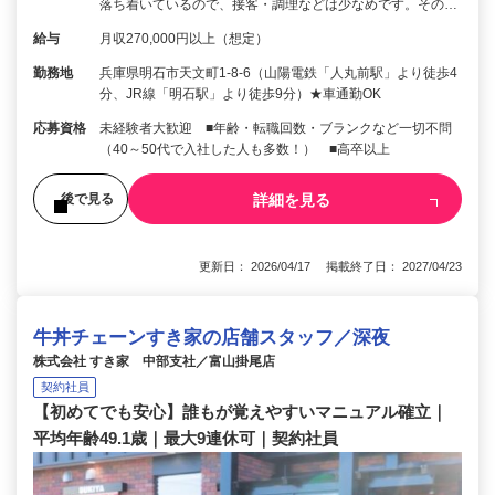
落ち着いているので、接客・調理などは少なめです。その…
給与
月収270,000円以上（想定）
勤務地
兵庫県明石市天文町1-8-6（山陽電鉄「人丸前駅」より徒歩4
分、JR線「明石駅」より徒歩9分）★車通勤OK
応募資格
未経験者大歓迎 ■年齢・転職回数・ブランクなど一切不問
（40～50代で入社した人も多数！） ■高卒以上
詳細を見る
後で見る
更新日： 2026/04/17 掲載終了日： 2027/04/23
牛丼チェーンすき家の店舗スタッフ／深夜
株式会社 すき家 中部支社／富山掛尾店
契約社員
【初めてでも安心】誰もが覚えやすいマニュアル確立｜
平均年齢49.1歳｜最大9連休可｜契約社員