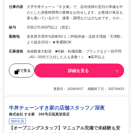
仕事内容
大手牛丼チェーン『すき家』で、店内清掃や翌日の準備を中
心とした深夜時間帯の業務をお任せします。お客様の来店も
落ち着いているので、接客・調理などは少なめです。その…
給与
月収270,000円以上（想定）
勤務地
奈良県天理市勾田町82-1（JR桜井線・近鉄天理線「天理駅」
より徒歩20分）★車通勤OK
応募資格
未経験者大歓迎 ■年齢・転職回数・ブランクなど一切不問
（40～50代で入社した人も多数！） ■高卒以上
詳細を見る
後で見る
更新日： 2026/04/17 掲載終了日： 2027/04/23
牛丼チェーンすき家の店舗スタッフ／深夜
株式会社 すき家 390号石垣真栄里店
契約社員
【オープニングスタッフ】マニュアル完備で未経験も安