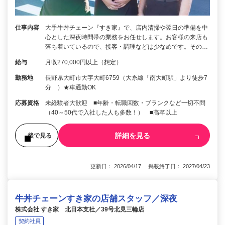
仕事内容
大手牛丼チェーン『すき家』で、店内清掃や翌日の準備を中
心とした深夜時間帯の業務をお任せします。お客様の来店も
落ち着いているので、接客・調理などは少なめです。その…
給与
月収270,000円以上（想定）
勤務地
長野県大町市大字大町6759（大糸線「南大町駅」より徒歩7
分 ）★車通勤OK
応募資格
未経験者大歓迎 ■年齢・転職回数・ブランクなど一切不問
（40～50代で入社した人も多数！） ■高卒以上
詳細を見る
後で見る
更新日： 2026/04/17 掲載終了日： 2027/04/23
牛丼チェーンすき家の店舗スタッフ／深夜
株式会社 すき家 北日本支社／39号北見三輪店
契約社員