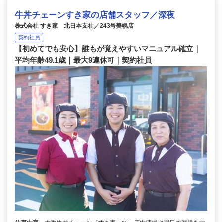
牛丼チェーンすき家の店舗スタッフ／深夜
株式会社 すき家 北日本支社／243号美幌店
契約社員
【初めてでも安心】誰もが覚えやすいマニュアル確立｜
平均年齢49.1歳｜最大9連休可｜契約社員