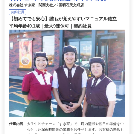
株式会社 すき家 関西支社／2国明石天文町店
契約社員
【初めてでも安心】誰もが覚えやすいマニュアル確立｜
平均年齢49.1歳｜最大9連休可｜契約社員
仕事内容
大手牛丼チェーン『すき家』で、店内清掃や翌日の準備を中
心とした深夜時間帯の業務をお任せします。お客様の来店も