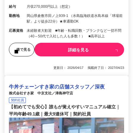
給与
月収270,000円以上（想定）
勤務地
岡山県倉敷市田ノ上939-1 （水島臨海鉄道水島本線「球場前
駅」より徒歩22分）★車通勤OK
応募資格
未経験者大歓迎 ■年齢・転職回数・ブランクなど一切不問
（40～50代で入社した人も多数！） ■高卒以上
詳細を見る
後で見る
更新日： 2026/04/17 掲載終了日： 2027/04/23
牛丼チェーンすき家の店舗スタッフ／深夜
株式会社すき家 中京支社／津島神守店
契約社員
【初めてでも安心】誰もが覚えやすいマニュアル確立｜
平均年齢49.1歳｜最大9連休可｜契約社員