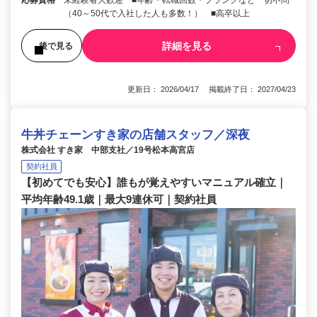
応募資格
未経験者大歓迎 ■年齢・転職回数・ブランクなど一切不問
（40～50代で入社した人も多数！） ■高卒以上
詳細を見る
後で見る
更新日： 2026/04/17 掲載終了日： 2027/04/23
牛丼チェーンすき家の店舗スタッフ／深夜
株式会社 すき家 中部支社／19号松本高宮店
契約社員
【初めてでも安心】誰もが覚えやすいマニュアル確立｜
平均年齢49.1歳｜最大9連休可｜契約社員