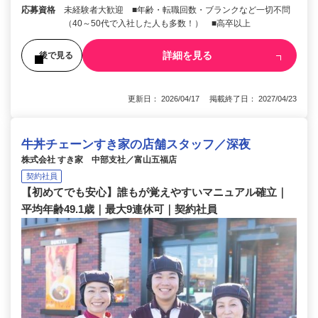
応募資格
未経験者大歓迎 ■年齢・転職回数・ブランクなど一切不問
（40～50代で入社した人も多数！） ■高卒以上
詳細を見る
後で見る
更新日： 2026/04/17 掲載終了日： 2027/04/23
牛丼チェーンすき家の店舗スタッフ／深夜
株式会社 すき家 中部支社／富山五福店
契約社員
【初めてでも安心】誰もが覚えやすいマニュアル確立｜
平均年齢49.1歳｜最大9連休可｜契約社員