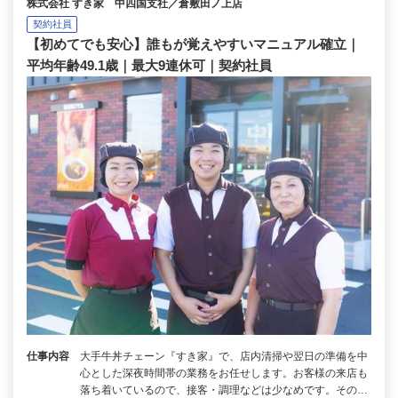
株式会社 すき家 中四国支社／倉敷田ノ上店
契約社員
【初めてでも安心】誰もが覚えやすいマニュアル確立｜
平均年齢49.1歳｜最大9連休可｜契約社員
仕事内容
大手牛丼チェーン『すき家』で、店内清掃や翌日の準備を中
心とした深夜時間帯の業務をお任せします。お客様の来店も
落ち着いているので、接客・調理などは少なめです。その…