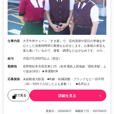
仕事内容
大手牛丼チェーン『すき家』で、店内清掃や翌日の準備を中
心とした深夜時間帯の業務をお任せします。お客様の来店も
落ち着いているので、接客・調理などは少なめです。その…
給与
月収270,000円以上（想定）
勤務地
長野県松本市高宮東1-25 （松本電鉄上高地線「西松本駅」よ
り徒歩18分）★車通勤OK
応募資格
未経験者大歓迎 ■年齢・転職回数・ブランクなど一切不問
（40～50代で入社した人も多数！） ■高卒以上
詳細を見る
後で見る
更新日： 2026/04/17 掲載終了日： 2027/04/23