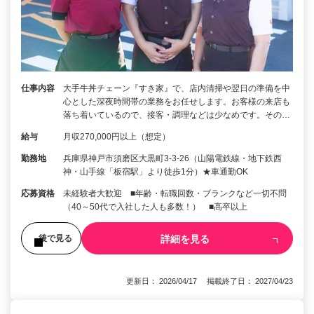
仕事内容
大手牛丼チェーン『すき家』で、店内清掃や翌日の準備を中
心とした深夜時間帯の業務をお任せします。お客様の来店も
落ち着いているので、接客・調理などは少なめです。その…
給与
月収270,000円以上（想定）
勤務地
兵庫県神戸市須磨区大黒町3-3-26（山陽電鉄線・地下鉄西
神・山手線「板宿駅」より徒歩1分）★車通勤OK
応募資格
未経験者大歓迎 ■年齢・転職回数・ブランクなど一切不問
（40～50代で入社した人も多数！） ■高卒以上
詳細を見る
後で見る
更新日： 2026/04/17 掲載終了日： 2027/04/23