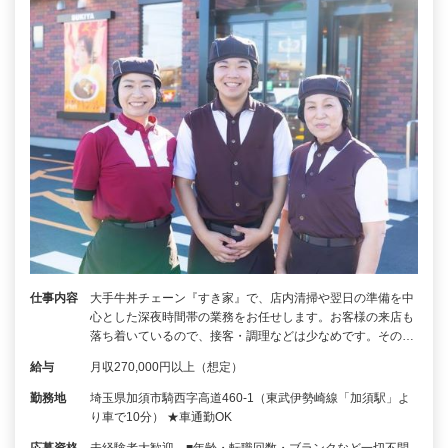
仕事内容
大手牛丼チェーン『すき家』で、店内清掃や翌日の準備を中
心とした深夜時間帯の業務をお任せします。お客様の来店も
落ち着いているので、接客・調理などは少なめです。その…
給与
月収270,000円以上（想定）
勤務地
埼玉県加須市騎西字高道460-1（東武伊勢崎線「加須駅」よ
り車で10分） ★車通勤OK