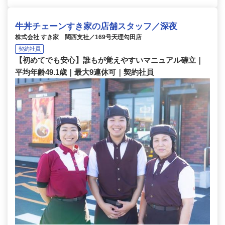
牛丼チェーンすき家の店舗スタッフ／深夜
株式会社 すき家 関西支社／169号天理勾田店
契約社員
【初めてでも安心】誰もが覚えやすいマニュアル確立｜
平均年齢49.1歳｜最大9連休可｜契約社員