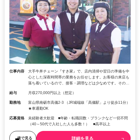
仕事内容
大手牛丼チェーン『すき家』で、店内清掃や翌日の準備を中
心とした深夜時間帯の業務をお任せします。お客様の来店も
落ち着いているので、接客・調理などは少なめです。その…
給与
月収270,000円以上（想定）
勤務地
富山県南砺市高儀2-3 （JR城端線「高儀駅」より徒歩11分）
★車通勤OK
応募資格
未経験者大歓迎 ■年齢・転職回数・ブランクなど一切不問
（40～50代で入社した人も多数！） ■高卒以上
詳細を見る
後で見る