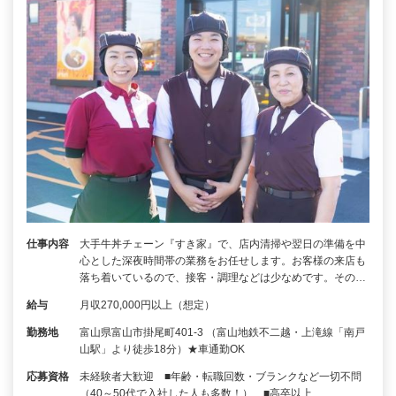
仕事内容
大手牛丼チェーン『すき家』で、店内清掃や翌日の準備を中
心とした深夜時間帯の業務をお任せします。お客様の来店も
落ち着いているので、接客・調理などは少なめです。その…
給与
月収270,000円以上（想定）
勤務地
富山県富山市掛尾町401-3 （富山地鉄不二越・上滝線「南戸
山駅」より徒歩18分）★車通勤OK
応募資格
未経験者大歓迎 ■年齢・転職回数・ブランクなど一切不問
（40～50代で入社した人も多数！） ■高卒以上