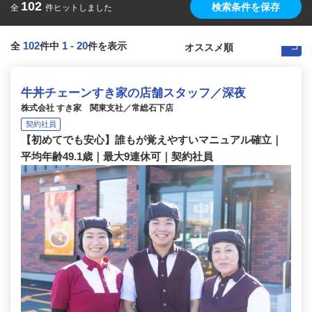
102
検索条件を保存
全
件ヒットしました
102
1
-
20
全
件中
件を表示
牛丼チェーンすき家の店舗スタッフ／深夜
株式会社 すき家 関東支社／常総石下店
契約社員
【初めてでも安心】誰もが覚えやすいマニュアル確立｜
平均年齢49.1歳｜最大9連休可｜契約社員