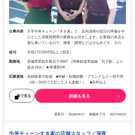
仕事内容
大手牛丼チェーン『すき家』で、店内清掃や翌日の準備を中
心とした深夜時間帯の業務をお任せします。お客様の来店も
落ち着いているので、接客・調理などは少なめです。その…
給与
月収270,000円以上（想定）
勤務地
茨城県常総市新石下3987 （関東鉄道常総線「石下駅」より
徒歩18分）★車通勤OK
応募資格
未経験者大歓迎 ■年齢・転職回数・ブランクなど一切不問
（40～50代で入社した人も多数！） ■高卒以上
詳細を見る
後で見る
更新日： 2026/04/17 掲載終了日： 2027/04/23
牛丼チェーンすき家の店舗スタッフ／深夜