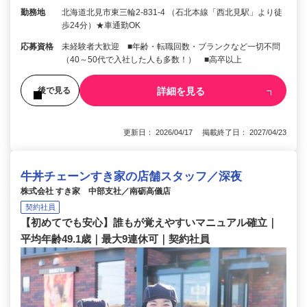
勤務地
北海道北見市東三輪2-831-4 （石北本線「西北見駅」より徒
歩24分）★車通勤OK
応募資格
未経験者大歓迎 ■年齢・転職回数・ブランクなど一切不問
（40～50代で入社した人も多数！） ■高卒以上
詳細を見る
後で見る
更新日： 2026/04/17 掲載終了日： 2027/04/23
牛丼チェーンすき家の店舗スタッフ／深夜
株式会社 すき家 中部支社／南砺高儀店
契約社員
【初めてでも安心】誰もが覚えやすいマニュアル確立｜
平均年齢49.1歳｜最大9連休可｜契約社員