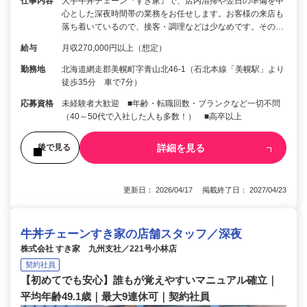
仕事内容
大手牛丼チェーン『すき家』で、店内清掃や翌日の準備を中
心とした深夜時間帯の業務をお任せします。お客様の来店も
落ち着いているので、接客・調理などは少なめです。その…
給与
月収270,000円以上（想定）
勤務地
北海道網走郡美幌町字青山北46-1（石北本線「美幌駅」より
徒歩35分 車で7分）
応募資格
未経験者大歓迎 ■年齢・転職回数・ブランクなど一切不問
（40～50代で入社した人も多数！） ■高卒以上
詳細を見る
後で見る
更新日： 2026/04/17 掲載終了日： 2027/04/23
牛丼チェーンすき家の店舗スタッフ／深夜
株式会社 すき家 九州支社／221号小林店
契約社員
【初めてでも安心】誰もが覚えやすいマニュアル確立｜
平均年齢49.1歳｜最大9連休可｜契約社員