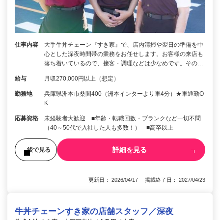
仕事内容
大手牛丼チェーン『すき家』で、店内清掃や翌日の準備を中
心とした深夜時間帯の業務をお任せします。お客様の来店も
落ち着いているので、接客・調理などは少なめです。その…
給与
月収270,000円以上（想定）
勤務地
兵庫県洲本市桑間400（洲本インターより車4分）★車通勤O
K
応募資格
未経験者大歓迎 ■年齢・転職回数・ブランクなど一切不問
（40～50代で入社した人も多数！） ■高卒以上
詳細を見る
後で見る
更新日： 2026/04/17 掲載終了日： 2027/04/23
牛丼チェーンすき家の店舗スタッフ／深夜