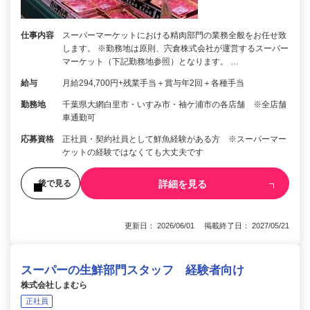
仕事内容
スーパーマーケットにおける精肉部門の業務全般をお任せ致
します。 ※勤務地は原則、宍倉株式会社が運営するスーパー
マーケット（下記勤務地参照）となります。 …
給与
月給294,700円+残業手当＋賞与年2回＋各種手当
勤務地
千葉県大網白里市・いすみ市・袖ケ浦市の各店舗 ※全店舗
車通勤可
応募資格
正社員・契約社員として鮮魚経験がある方 ※スーパーマー
ケットの経験ではなくても大丈夫です
詳細を見る
後で見る
更新日： 2026/06/01 掲載終了日： 2027/05/21
スーパーの生鮮部門スタッフ 経験者向け
株式会社しまむら
正社員