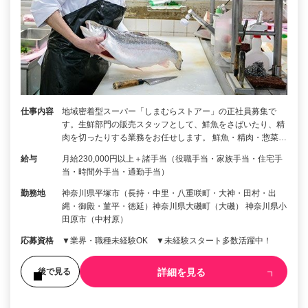
仕事内容
地域密着型スーパー「しまむらストアー」の正社員募集で
す。生鮮部門の販売スタッフとして、鮮魚をさばいたり、精
肉を切ったりする業務をお任せします。 鮮魚・精肉・惣菜…
給与
月給230,000円以上＋諸手当（役職手当・家族手当・住宅手
当・時間外手当・通勤手当）
勤務地
神奈川県平塚市（長持・中里・八重咲町・大神・田村・出
縄・御殿・菫平・徳延）神奈川県大磯町（大磯） 神奈川県小
田原市（中村原）
応募資格
▼業界・職種未経験OK ▼未経験スタート多数活躍中！
詳細を見る
後で見る