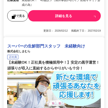
応募資格
未経験OK！ 40歳以下（例外事由3号のイ／長期キャリア形
成の為）
詳細を見る
後で見る
更新日： 2026/02/12 掲載終了日： 2027/02/19
スーパーの生鮮部門スタッフ 未経験向け
株式会社しまむら
正社員
【未経験OK！正社員を積極採用中！】安定の黒字運営！
頑張りが収入に直結するからやりがいも十分！