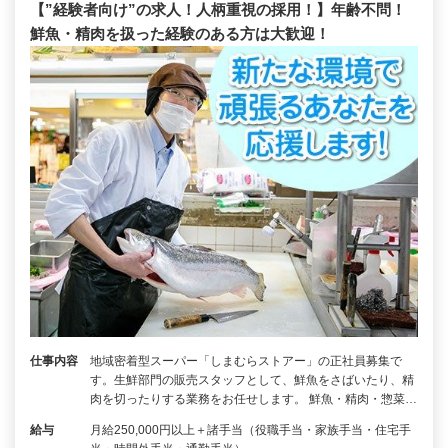
【”経験者向け”の求人！人柄重視の採用！】年齢不問！
鮮魚・精肉を扱った経験のある方は大歓迎！
仕事内容
地域密着型スーパー「しまむらストアー」の正社員募集で
す。生鮮部門の販売スタッフとして、鮮魚をさばいたり、精
肉を切ったりする業務をお任せします。 鮮魚・精肉・惣菜…
給与
月給250,000円以上＋諸手当（役職手当・家族手当・住宅手