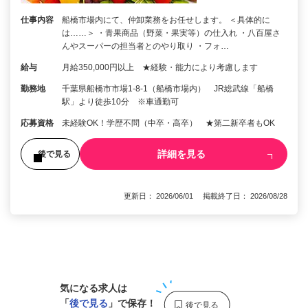
仕事内容
船橋市場内にて、仲卸業務をお任せします。 ＜具体的に
は……＞ ・青果商品（野菜・果実等）の仕入れ ・八百屋さ
んやスーパーの担当者とのやり取り ・フォ…
給与
月給350,000円以上 ★経験・能力により考慮します
勤務地
千葉県船橋市市場1-8-1（船橋市場内） JR総武線「船橋
駅」より徒歩10分 ※車通勤可
応募資格
未経験OK！学歴不問（中卒・高卒） ★第二新卒者もOK
詳細を見る
後で見る
更新日： 2026/06/01 掲載終了日： 2026/08/28
1
気になる求人は
「
後で見る
」で保存！