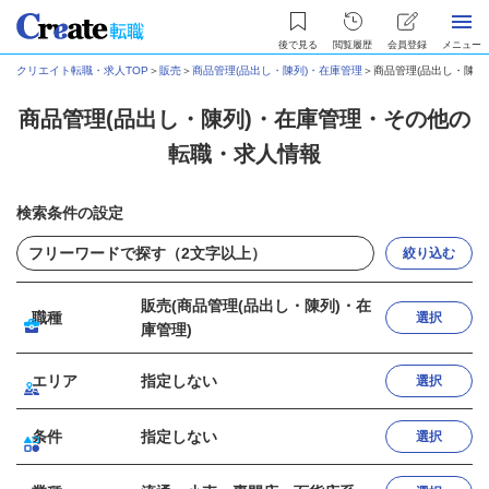
後で見る
閲覧履歴
会員登録
メニュー
クリエイト転職・求人TOP
＞
販売
＞
商品管理(品出し・陳列)・在庫管理
＞
商品管理(品出し・陳列
商品管理(品出し・陳列)・在庫管理・その他の
転職・求人情報
検索条件の設定
絞り込む
販売(商品管理(品出し・陳列)・在
職種
選択
庫管理)
エリア
指定しない
選択
条件
指定しない
選択