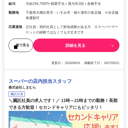
給与
月給294,700円+残業手当＋賞与年2回＋各種手当
勤務地
千葉県大網白里市・いすみ市・袖ケ浦市の各店舗 ※全店舗
車通勤可
応募資格
正社員・契約社員として鮮魚経験がある方 ※スーパーマー
ケットの経験ではなくても大丈夫です
詳細を見る
後で見る
更新日： 2026/06/01 掲載終了日： 2027/05/21
スーパーの店内担当スタッフ
株式会社しまむら
嘱託社員
＼嘱託社員の求人です！／ 11時～21時までの勤務！長期
できる方歓迎！セカンドキャリアにもピッタリ！