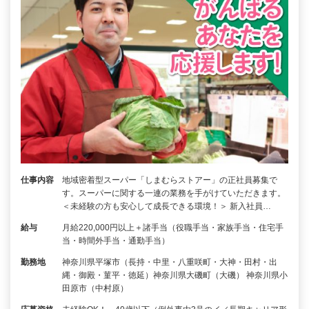
仕事内容
地域密着型スーパー「しまむらストアー」の正社員募集で
す。スーパーに関する一連の業務を手がけていただきます。
＜未経験の方も安心して成長できる環境！＞ 新入社員…
給与
月給220,000円以上＋諸手当（役職手当・家族手当・住宅手
当・時間外手当・通勤手当）
勤務地
神奈川県平塚市（長持・中里・八重咲町・大神・田村・出
縄・御殿・菫平・徳延）神奈川県大磯町（大磯） 神奈川県小
田原市（中村原）