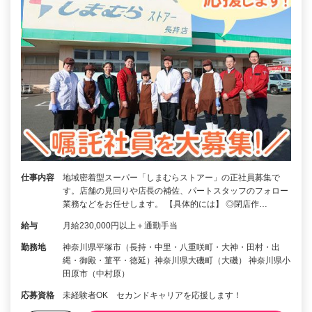
仕事内容
地域密着型スーパー「しまむらストアー」の正社員募集で
す。店舗の見回りや店長の補佐、パートスタッフのフォロー
業務などをお任せします。 【具体的には】 ◎閉店作…
給与
月給230,000円以上＋通勤手当
勤務地
神奈川県平塚市（長持・中里・八重咲町・大神・田村・出
縄・御殿・菫平・徳延）神奈川県大磯町（大磯） 神奈川県小
田原市（中村原）
応募資格
未経験者OK セカンドキャリアを応援します！