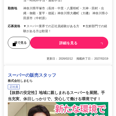
当・時間外手当・通勤手当）
勤務地
神奈川県平塚市（長持・中里・八重咲町・大神・田村・出
縄・御殿・菫平・徳延）神奈川県大磯町（大磯） 神奈川県小
田原市（中村原）
応募資格
▼スーパー業界での正社員経験がある方 ▼生鮮部門での経
験がある方は歓迎！
詳細を見る
後で見る
更新日： 2026/02/12 掲載終了日： 2027/02/19
スーパーの販売スタッフ
株式会社しまむら
正社員
【抜群の安定性】地域に親しまれるスーパーを展開。手
当充実、休日しっかりで、安心して働ける環境です！