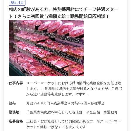
契約社員
精肉の経験がある方、特別採用枠にてチーフ待遇スター
ト！さらに初回賞与満額支給！勤務開始日応相談！
仕事内容
スーパーマーケットにおける精肉部門の業務全般をお任せ致
します。 ※勤務地は県内全店舗が対象となりますが、ご自宅
から近い店舗等考慮致します。 https:…
給与
月給294,700円＋残業手当＋賞与年2回＋各種手当
勤務地
千葉県内南房総を中心とした各店舗 ※全店舗 車通勤可
応募資格
正社員・契約社員として精肉経験がある方 ※スーパーマー
ケットの経験ではなくても大丈夫です