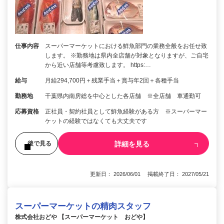
仕事内容
スーパーマーケットにおける鮮魚部門の業務全般をお任せ致
します。 ※勤務地は県内全店舗が対象となりますが、ご自宅
から近い店舗等考慮致します。 https:…
給与
月給294,700円＋残業手当＋賞与年2回＋各種手当
勤務地
千葉県内南房総を中心とした各店舗 ※全店舗 車通勤可
応募資格
正社員・契約社員として鮮魚経験がある方 ※スーパーマー
ケットの経験ではなくても大丈夫です
詳細を見る
後で見る
更新日： 2026/06/01 掲載終了日： 2027/05/21
スーパーマーケットの精肉スタッフ
株式会社おどや 【スーパーマーケット おどや】