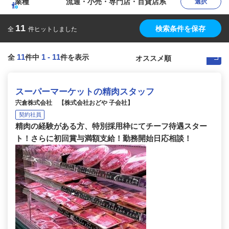
業種
流通・小売・専門店・百貨店系
選択
11
検索条件を保存
全
件ヒットしました
11
1
-
11
全
件中
件を表示
スーパーマーケットの精肉スタッフ
宍倉株式会社 【株式会社おどや 子会社】
契約社員
精肉の経験がある方、特別採用枠にてチーフ待遇スター
ト！さらに初回賞与満額支給！勤務開始日応相談！