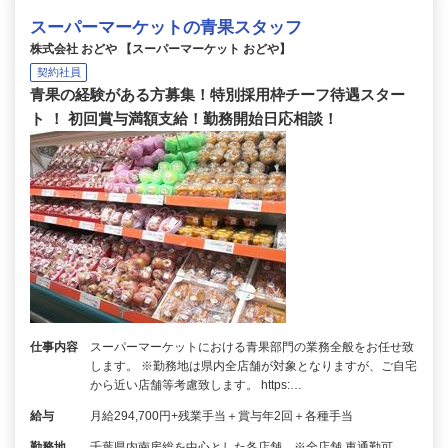
スーパーマーケットの青果スタッフ
株式会社 おどや 【スーパーマーケット おどや】
契約社員
青果の経験がある方募集！特別採用枠チーフ待遇スター
ト ！ 初回賞与満額支給！勤務開始日応相談！
仕事内容
スーパーマーケットにおける青果部門の業務全般をお任せ致
します。 ※勤務地は県内全店舗が対象となりますが、ご自宅
から近い店舗等考慮致します。 https:…
給与
月給294,700円+残業手当＋賞与年2回＋各種手当
勤務地
千葉県内南房総を中心とした各店舗 ※全店舗 車通勤可