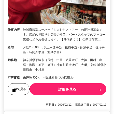
仕事内容
地域密着型スーパー「しまむらストアー」の正社員募集で
す。店舗の見回りや店長の補佐、パートスタッフのフォロー
業務などをお任せします。 【具体的には】 ◎閉店作業…
給与
月給250,000円以上＋諸手当（役職手当・家族手当・住宅手
当・時間外手当・通勤手当）
勤務地
神奈川県平塚市（長持・中里・八重咲町・大神・田村・出
縄・御殿・菫平・徳延）神奈川県大磯町（大磯） 神奈川県小
田原市（中村原）
応募資格
未経験者OK ※嘱託社員での採用あり
詳細を見る
後で見る
更新日： 2026/02/12 掲載終了日： 2027/02/19