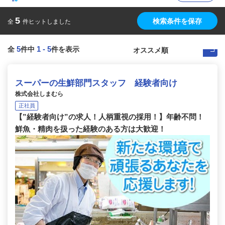
5
検索条件を保存
全
件ヒットしました
5
1
-
5
全
件中
件を表示
スーパーの生鮮部門スタッフ 経験者向け
株式会社しまむら
正社員
【”経験者向け”の求人！人柄重視の採用！】年齢不問！
鮮魚・精肉を扱った経験のある方は大歓迎！