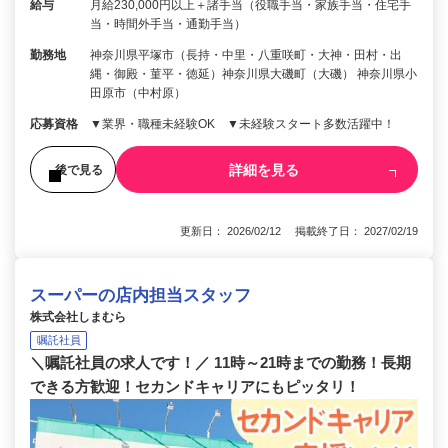
給与
月給230,000円以上＋諸手当（役職手当・家族手当・住宅手
当・時間外手当・通勤手当）
勤務地
神奈川県平塚市（長持・中里・八重咲町・大神・田村・出
縄・御殿・菫平・徳延）神奈川県大磯町（大磯） 神奈川県小
田原市（中村原）
応募資格
▼業界・職種未経験OK ▼未経験スタート多数活躍中！
詳細を見る
後で見る
更新日： 2026/02/12 掲載終了日： 2027/02/19
スーパーの店内担当スタッフ
株式会社しまむら
嘱託社員
＼嘱託社員の求人です！／ 11時～21時までの勤務！長期
できる方歓迎！セカンドキャリアにもピッタリ！