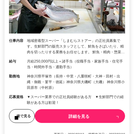
仕事内容
地域密着型スーパー「しまむらストアー」の正社員募集で
す。生鮮部門の販売スタッフとして、鮮魚をさばいたり、精
肉を切ったりする業務をお任せします。 鮮魚・精肉・惣菜…
給与
月給250,000円以上＋諸手当（役職手当・家族手当・住宅手
当・時間外手当・通勤手当）
勤務地
神奈川県平塚市（長持・中里・八重咲町・大神・田村・出
縄・御殿・菫平・徳延）神奈川県大磯町（大磯） 神奈川県小
田原市（中村原）
応募資格
▼スーパー業界での正社員経験がある方 ▼生鮮部門での経
験がある方は歓迎！
詳細を見る
後で見る