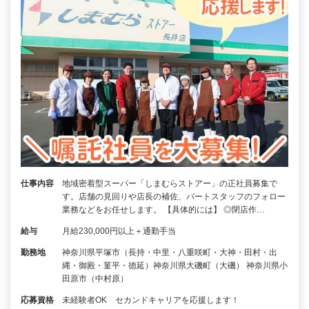
仕事内容
地域密着型スーパー「しまむらストアー」の正社員募集で
す。店舗の見回りや店長の補佐、パートスタッフのフォロー
業務などをお任せします。 【具体的には】 ◎閉店作…
給与
月給230,000円以上＋通勤手当
勤務地
神奈川県平塚市（長持・中里・八重咲町・大神・田村・出
縄・御殿・菫平・徳延）神奈川県大磯町（大磯） 神奈川県小
田原市（中村原）
応募資格
未経験者OK セカンドキャリアを応援します！