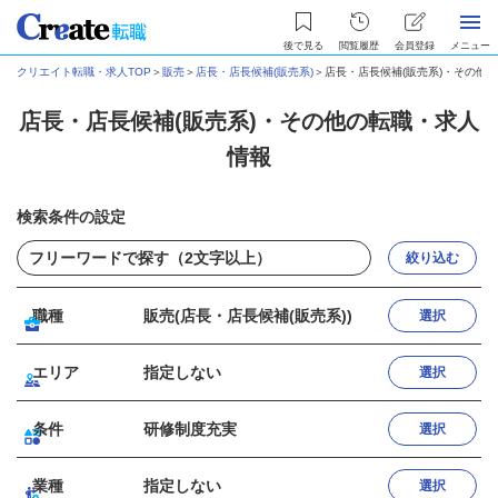
後で見る
閲覧履歴
会員登録
メニュー
クリエイト転職・求人TOP
＞
販売
＞
店長・店長候補(販売系)
＞
店長・店長候補(販売系)・その他
店長・店長候補(販売系)・その他の転職・求人
情報
検索条件の設定
絞り込む
職種
販売(店長・店長候補(販売系))
選択
エリア
指定しない
選択
条件
研修制度充実
選択
業種
指定しない
選択