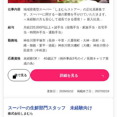
仕事内容
地域密着型スーパー「しまむらストアー」の正社員募集で
す。スーパーに関する一連の業務を手がけていただきます。
＜未経験の方も安心して成長できる環境！＞ 新入社員…
給与
月給220,000円以上＋諸手当（役職手当・家族手当・住宅手
当・時間外手当・通勤手当）
勤務地
神奈川県平塚市（長持・中里・八重咲町・大神・田村・出
縄・御殿・菫平・徳延）神奈川県大磯町（大磯） 神奈川県小
田原市（中村原）
応募資格
未経験OK！ 40歳以下（例外事由3号のイ／長期キャリア形
成の為）
詳細を見る
後で見る
更新日： 2026/02/12 掲載終了日： 2027/02/19
スーパーの生鮮部門スタッフ 未経験向け
株式会社しまむら