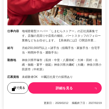
仕事内容
地域密着型スーパー「しまむらストアー」の正社員募集で
す。店舗の見回りや店長の補佐、パートスタッフのフォロー
業務などをお任せします。 【具体的には】 ◎閉店作業…
給与
月給250,000円以上＋諸手当（役職手当・家族手当・住宅手
当・時間外手当・通勤手当）
勤務地
神奈川県平塚市（長持・中里・八重咲町・大神・田村・出
縄・御殿・菫平・徳延）神奈川県大磯町（大磯） 神奈川県小
田原市（中村原）
応募資格
未経験者OK ※嘱託社員での採用あり
詳細を見る
後で見る
更新日： 2026/02/12 掲載終了日： 2027/02/19