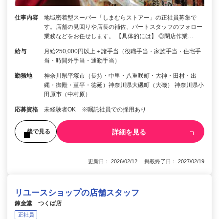
仕事内容
地域密着型スーパー「しまむらストアー」の正社員募集で
す。店舗の見回りや店長の補佐、パートスタッフのフォロー
業務などをお任せします。 【具体的には】 ◎閉店作業…
給与
月給250,000円以上＋諸手当（役職手当・家族手当・住宅手
当・時間外手当・通勤手当）
勤務地
神奈川県平塚市（長持・中里・八重咲町・大神・田村・出
縄・御殿・菫平・徳延）神奈川県大磯町（大磯） 神奈川県小
田原市（中村原）
応募資格
未経験者OK ※嘱託社員での採用あり
詳細を見る
後で見る
更新日： 2026/02/12 掲載終了日： 2027/02/19
リユースショップの店舗スタッフ
錬金堂 つくば店
正社員