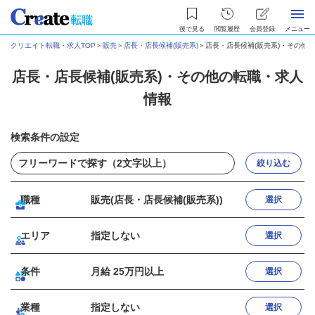
後で見る
閲覧履歴
会員登録
メニュー
クリエイト転職・求人TOP
＞
販売
＞
店長・店長候補(販売系)
＞
店長・店長候補(販売系)・その他
店長・店長候補(販売系)・その他の転職・求人
情報
検索条件の設定
絞り込む
職種
販売(店長・店長候補(販売系))
選択
エリア
指定しない
選択
条件
月給 25万円以上
選択
業種
指定しない
選択