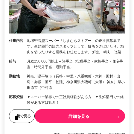
仕事内容
地域密着型スーパー「しまむらストアー」の正社員募集で
す。生鮮部門の販売スタッフとして、鮮魚をさばいたり、精
肉を切ったりする業務をお任せします。 鮮魚・精肉・惣菜…
給与
月給250,000円以上＋諸手当（役職手当・家族手当・住宅手
当・時間外手当・通勤手当）
勤務地
神奈川県平塚市（長持・中里・八重咲町・大神・田村・出
縄・御殿・菫平・徳延）神奈川県大磯町（大磯） 神奈川県小
田原市（中村原）
応募資格
▼スーパー業界での正社員経験がある方 ▼生鮮部門での経
験がある方は歓迎！
詳細を見る
後で見る