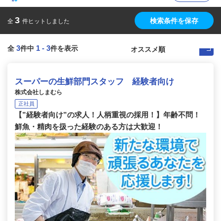
3
検索条件を保存
全
件ヒットしました
3
1
-
3
全
件中
件を表示
スーパーの生鮮部門スタッフ 経験者向け
株式会社しまむら
正社員
【”経験者向け”の求人！人柄重視の採用！】年齢不問！
鮮魚・精肉を扱った経験のある方は大歓迎！