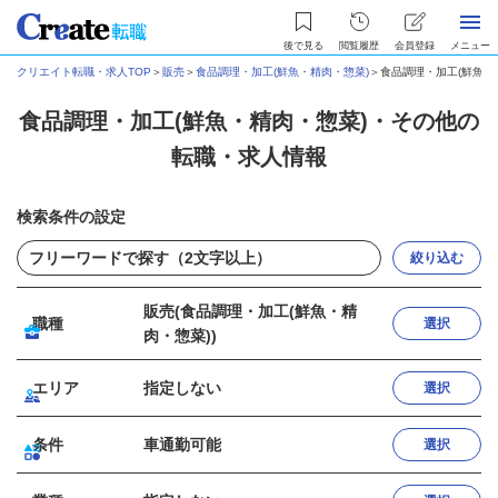
後で見る
閲覧履歴
会員登録
メニュー
クリエイト転職・求人TOP
＞
販売
＞
食品調理・加工(鮮魚・精肉・惣菜)
＞
食品調理・加工(鮮魚・
食品調理・加工(鮮魚・精肉・惣菜)・その他の
転職・求人情報
検索条件の設定
絞り込む
販売(食品調理・加工(鮮魚・精
職種
選択
肉・惣菜))
エリア
指定しない
選択
条件
車通勤可能
選択