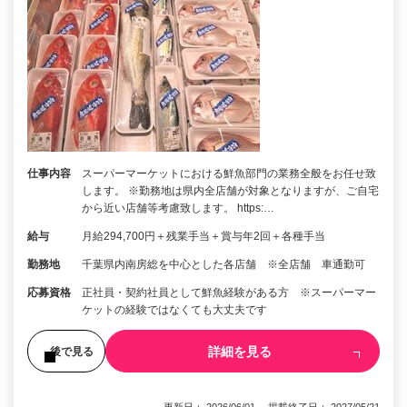
仕事内容
スーパーマーケットにおける鮮魚部門の業務全般をお任せ致
します。 ※勤務地は県内全店舗が対象となりますが、ご自宅
から近い店舗等考慮致します。 https:…
給与
月給294,700円＋残業手当＋賞与年2回＋各種手当
勤務地
千葉県内南房総を中心とした各店舗 ※全店舗 車通勤可
応募資格
正社員・契約社員として鮮魚経験がある方 ※スーパーマー
ケットの経験ではなくても大丈夫です
詳細を見る
後で見る
更新日： 2026/06/01 掲載終了日： 2027/05/21