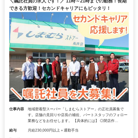
＼嘱託社員の求人です！／ 11時～21時までの勤務！長期
できる方歓迎！セカンドキャリアにもピッタリ！
仕事内容
地域密着型スーパー「しまむらストアー」の正社員募集で
す。店舗の見回りや店長の補佐、パートスタッフのフォロー
業務などをお任せします。 【具体的には】 ◎閉店作…
給与
月給230,000円以上＋通勤手当