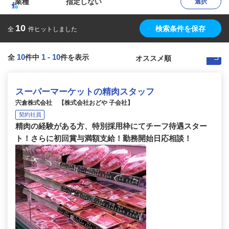
業種
指定しない
選択
10
検索条件を保存
全
件ヒットしました
10
1
-
10
全
件中
件を表示
スーパーマーケットの精肉スタッフ
宍倉株式会社 【株式会社おどや 子会社】
契約社員
精肉の経験がある方、特別採用枠にてチーフ待遇スター
ト！さらに初回賞与満額支給！勤務開始日応相談！