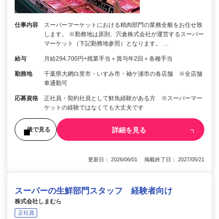
仕事内容
スーパーマーケットにおける精肉部門の業務全般をお任せ致
します。 ※勤務地は原則、宍倉株式会社が運営するスーパー
マーケット（下記勤務地参照）となります。 …
給与
月給294,700円+残業手当＋賞与年2回＋各種手当
勤務地
千葉県大網白里市・いすみ市・袖ケ浦市の各店舗 ※全店舗
車通勤可
応募資格
正社員・契約社員として鮮魚経験がある方 ※スーパーマー
ケットの経験ではなくても大丈夫です
詳細を見る
後で見る
更新日： 2026/06/01 掲載終了日： 2027/05/21
スーパーの生鮮部門スタッフ 経験者向け
株式会社しまむら
正社員