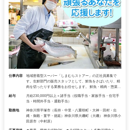
仕事内容
地域密着型スーパー「しまむらストアー」の正社員募集で
す。生鮮部門の販売スタッフとして、鮮魚をさばいたり、精
肉を切ったりする業務をお任せします。 鮮魚・精肉・惣菜…
給与
月給230,000円以上＋諸手当（役職手当・家族手当・住宅手
当・時間外手当・通勤手当）
勤務地
神奈川県平塚市（長持・中里・八重咲町・大神・田村・出
縄・御殿・菫平・徳延）神奈川県大磯町（大磯） 神奈川県小
田原市（中村原）