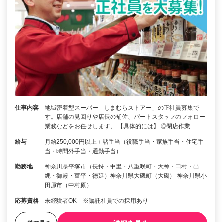
仕事内容
地域密着型スーパー「しまむらストアー」の正社員募集で
す。店舗の見回りや店長の補佐、パートスタッフのフォロー
業務などをお任せします。 【具体的には】 ◎閉店作業…
給与
月給250,000円以上＋諸手当（役職手当・家族手当・住宅手
当・時間外手当・通勤手当）
勤務地
神奈川県平塚市（長持・中里・八重咲町・大神・田村・出
縄・御殿・菫平・徳延）神奈川県大磯町（大磯） 神奈川県小
田原市（中村原）
応募資格
未経験者OK ※嘱託社員での採用あり