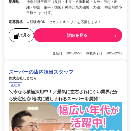
勤務地
神奈川県平塚市（長持・中里・八重咲町・大神・田村・出
縄・御殿・菫平・徳延）神奈川県大磯町（大磯） 神奈川県小
田原市（中村原）
応募資格
未経験者OK セカンドキャリアを応援します！
詳細を見る
後で見る
更新日： 2026/05/25 掲載終了日： 2027/02/19
スーパーの店内担当スタッフ
株式会社しまむら
正社員
＼今なら積極採用中！／景気に左右されにくい業界だか
ら安定性◎ 地域に親しまれるスーパーを展開！