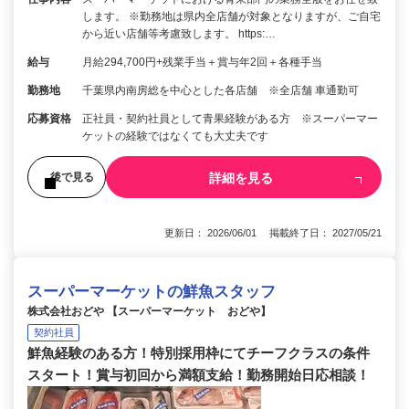
します。 ※勤務地は県内全店舗が対象となりますが、ご自宅
から近い店舗等考慮致します。 https:…
給与
月給294,700円+残業手当＋賞与年2回＋各種手当
勤務地
千葉県内南房総を中心とした各店舗 ※全店舗 車通勤可
応募資格
正社員・契約社員として青果経験がある方 ※スーパーマー
ケットの経験ではなくても大丈夫です
詳細を見る
後で見る
更新日： 2026/06/01 掲載終了日： 2027/05/21
スーパーマーケットの鮮魚スタッフ
株式会社おどや 【スーパーマーケット おどや】
契約社員
鮮魚経験のある方！特別採用枠にてチーフクラスの条件
スタート！賞与初回から満額支給！勤務開始日応相談！