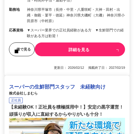
当・時間外手当・通勤手当）
勤務地
神奈川県平塚市（長持・中里・八重咲町・大神・田村・出
縄・御殿・菫平・徳延）神奈川県大磯町（大磯） 神奈川県小
田原市（中村原）
応募資格
▼スーパー業界での正社員経験がある方 ▼生鮮部門での経
験がある方は歓迎！
詳細を見る
後で見る
更新日： 2026/02/12 掲載終了日： 2027/02/19
スーパーの生鮮部門スタッフ 未経験向け
株式会社しまむら
正社員
【未経験OK！正社員を積極採用中！】安定の黒字運営！
頑張りが収入に直結するからやりがいも十分！