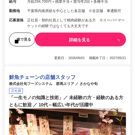
給与
月給294,700円＋残業手当＋賞与年2回＋各種手当
勤務地
千葉県内南房総を中心とした各店舗 ※全店舗 車通勤可
応募資格
正社員・契約社員として精肉経験がある方 ※スーパーマー
ケットの経験ではなくても大丈夫です
詳細を見る
後で見る
更新日： 2026/06/01 掲載終了日： 2027/05/21
鮮魚チェーンの店舗スタッフ
株式会社旬フーズシステム 群馬エリア ／ さかなや旬
正社員
「一生モノの知識と技術」／ 未経験の方・経験のある方
ともに歓迎 ／ 10代～幅広い年代が活躍中