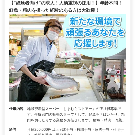
【”経験者向け”の求人！人柄重視の採用！】年齢不問！
鮮魚・精肉を扱った経験のある方は大歓迎！
仕事内容
地域密着型スーパー「しまむらストアー」の正社員募集で
す。生鮮部門の販売スタッフとして、鮮魚をさばいたり、精
肉を切ったりする業務をお任せします。 鮮魚・精肉・惣菜…
給与
月給250,000円以上＋諸手当（役職手当・家族手当・住宅手