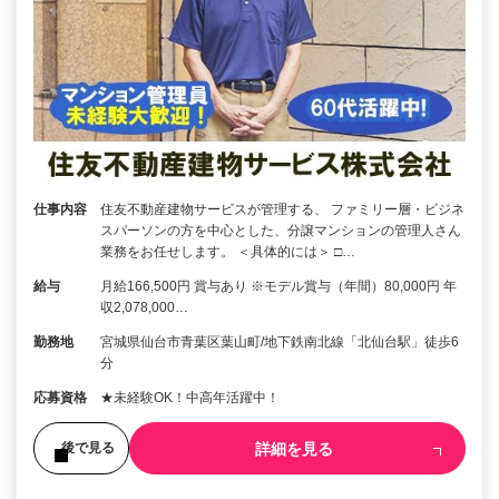
仕事内容
住友不動産建物サービスが管理する、 ファミリー層・ビジネ
スパーソンの方を中心とした、分譲マンションの管理人さん
業務をお任せします。 ＜具体的には＞ □…
給与
月給166,500円 賞与あり ※モデル賞与（年間）80,000円 年
収2,078,000…
勤務地
宮城県仙台市青葉区葉山町/地下鉄南北線「北仙台駅」徒歩6
分
応募資格
★未経験OK！中高年活躍中！
詳細を見る
後で見る