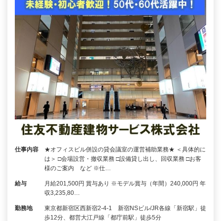
仕事内容
★オフィスビル併設の貸会議室の運営補助業務★ ＜具体的に
は＞ □会場設営・撤収業務 □設備貸し出し、回収業務 □お客
様のご案内 など ※仕…
給与
月給201,500円 賞与あり ※モデル賞与（年間）240,000円 年
収3,235,80…
勤務地
東京都新宿区西新宿2-4-1 新宿NSビル/JR各線「新宿駅」徒
歩12分、都営大江戸線「都庁前駅」徒歩5分