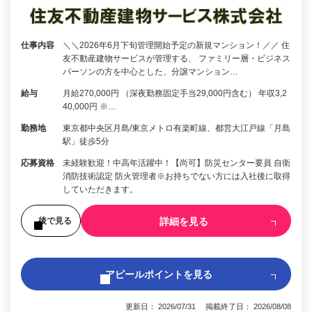
仕事内容
＼＼2026年6月下旬管理開始予定の新規マンション！／／ 住
友不動産建物サービスが管理する、 ファミリー層・ビジネス
パーソンの方を中心とした、分譲マンション…
給与
月給270,000円 （深夜勤務固定手当29,000円含む） 年収3,2
40,000円 ※…
勤務地
東京都中央区月島/東京メトロ有楽町線、都営大江戸線「月島
駅」徒歩5分
応募資格
未経験歓迎！中高年活躍中！【尚可】防災センター要員 自衛
消防技術認定 防火管理者※お持ちでない方には入社後に取得
していただきます。
詳細を見る
後で見る
アピールポイントを見る
更新日： 2026/07/31 掲載終了日： 2026/08/08