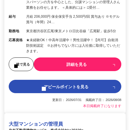
スパーソンの方を中心とした、分譲マンションの管理人さん
業務をお任せします。 ＜具体的には＞ □受付…
給与
月給 206,000円 保全保安手当 2,500円/回 賞与あり ※モデル
賞与（年間）24…
勤務地
東京都渋谷区広尾/東京メトロ日比谷線「広尾駅」徒歩5分
応募資格
★未経験OK！中高年活躍中！男性活躍中！【尚可】自衛消
防技術認定 ※お持ちでない方には入社後に取得していただ
きます。
詳細を見る
後で見る
アピールポイントを見る
更新日： 2026/07/31 掲載終了日： 2026/08/08
本日掲載終了になります
大型マンションの管理員