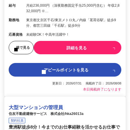
給与
月給236,000円 （深夜勤務固定手当25,000円含む） 年収2,8
32,000円 ※…
勤務地
東京都文京区千石/東京メトロ丸ノ内線「茗荷谷駅」徒歩9
分、都営三田線「千石駅」徒歩9分
応募資格
未経験OK！中高年活躍中！
詳細を見る
後で見る
アピールポイントを見る
更新日： 2026/07/31 掲載終了日： 2026/08/08
本日掲載終了になります
大型マンションの管理員
住友不動産建物サービス 株式会社/hka26013a
契約社員
豊洲駅徒歩8分！今までのお仕事経験を活かせるお仕事で