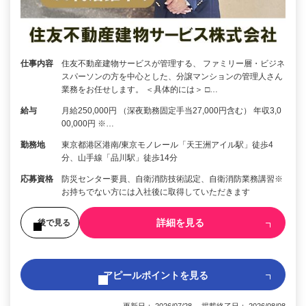
仕事内容
住友不動産建物サービスが管理する、 ファミリー層・ビジネ
スパーソンの方を中心とした、分譲マンションの管理人さん
業務をお任せします。 ＜具体的には＞ □…
給与
月給250,000円 （深夜勤務固定手当27,000円含む） 年収3,0
00,000円 ※…
勤務地
東京都港区港南/東京モノレール「天王洲アイル駅」徒歩4
分、山手線「品川駅」徒歩14分
応募資格
防災センター要員、自衛消防技術認定、自衛消防業務講習※
お持ちでない方には入社後に取得していただきます
詳細を見る
後で見る
アピールポイントを見る