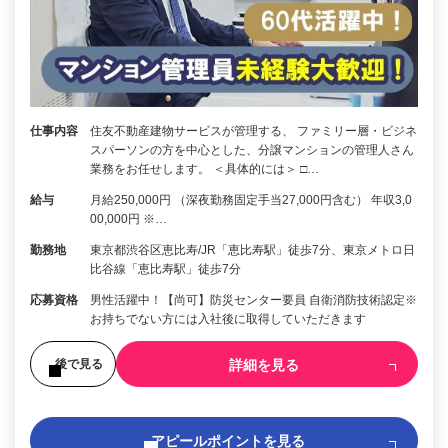
仕事内容
住友不動産建物サービスが管理する、 ファミリー層・ビジネ
スパーソンの方を中心とした、分譲マンションの管理人さん
業務をお任せします。 ＜具体的には＞ □…
給与
月給250,000円 （深夜勤務固定手当27,000円含む） 年収3,0
00,000円 ※…
勤務地
東京都渋谷区恵比寿/JR「恵比寿駅」徒歩7分、東京メトロ日
比谷線「恵比寿駅」徒歩7分
応募資格
男性活躍中！【尚可】防災センター要員 自衛消防技術認定※
お持ちでない方には入社後に取得していただきます
詳細を見る
後で見る
アピールポイントを見る