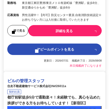
勤務地
東京都江東区豊洲/東京メトロ有楽町線「豊洲駅」徒歩8分、
新交通ゆりかもめ「豊洲駅」徒歩8分
応募資格
男性活躍中！【尚可】防災センター要員 自衛消防技術認定※
お持ちでない方には入社後に取得していただきます
詳細を見る
後で見る
アピールポイントを見る
更新日： 2026/07/31 掲載終了日： 2026/08/08
本日掲載終了になります
ビルの管理スタッフ
住友不動産建物サービス株式会社/hkf26011a
契約社員
都庁前駅徒歩5分で通勤楽々！未経験でも、真心を込めた
挨拶ができる方をお待ちしています！【新宿区】