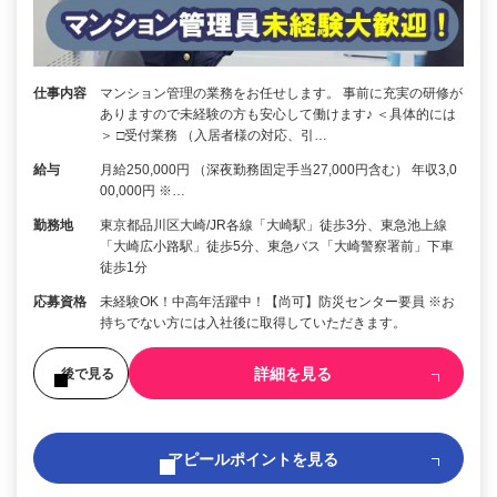
仕事内容
マンション管理の業務をお任せします。 事前に充実の研修が
ありますので未経験の方も安心して働けます♪ ＜具体的には
＞ □受付業務 （入居者様の対応、引…
給与
月給250,000円 （深夜勤務固定手当27,000円含む） 年収3,0
00,000円 ※…
勤務地
東京都品川区大崎/JR各線「大崎駅」徒歩3分、東急池上線
「大崎広小路駅」徒歩5分、東急バス「大崎警察署前」下車
徒歩1分
応募資格
未経験OK！中高年活躍中！【尚可】防災センター要員 ※お
持ちでない方には入社後に取得していただきます。
詳細を見る
後で見る
アピールポイントを見る