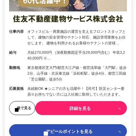
仕事内容
オフィスビル・商業施設の運営を支えるフロントスタッフと
して、建物の安全管理やテナント対応、施設管理業務をお任
せします。 建物を利用されるお客様やテナントの皆様…
給与
月給270,000円 （深夜勤務固定手当29,000円含む） 年収3,2
40,000円 ※…
勤務地
東京都港区芝大門/都営大江戸線・都営浅草線「大門駅」徒歩
2分、山手線・京浜東北線「浜松町駅」徒歩4分、都営三田線
「芝公園駅」徒歩5分
応募資格
未経験OK ★シニアの方も活躍中！【尚可】防災センター要
員※お持ちでない方には入社後に取得していただきます。
詳細を見る
後で見る
アピールポイントを見る