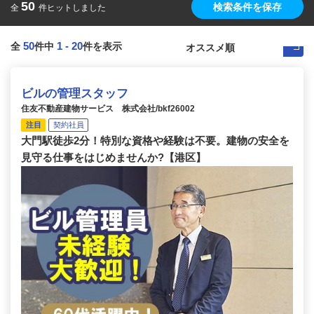
50
検索条件を保存
全
件ヒットしました
50
1
-
20
全
件中
件を表示
ビルの管理スタッフ
住友不動産建物サービス 株式会社/bkf26002
注目
契約社員
大門駅徒歩2分！特別な資格や経験は不要。建物の安全を
見守る仕事をはじめませんか?【港区】