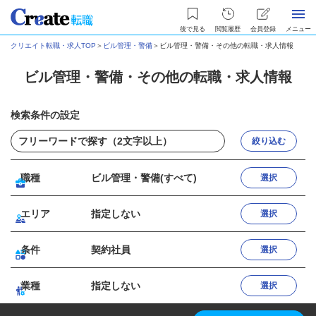
後で見る
閲覧履歴
会員登録
メニュー
クリエイト転職・求人TOP
＞
ビル管理・警備
＞
ビル管理・警備・その他の転職・求人情報
ビル管理・警備・その他の転職・求人情報
検索条件の設定
絞り込む
職種
ビル管理・警備(すべて)
選択
エリア
指定しない
選択
条件
契約社員
選択
業種
指定しない
選択