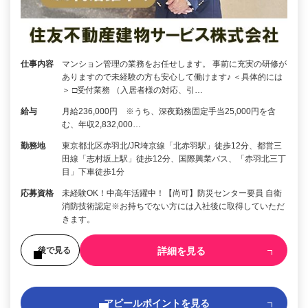
仕事内容
マンション管理の業務をお任せします。 事前に充実の研修が
ありますので未経験の方も安心して働けます♪ ＜具体的には
＞ □受付業務 （入居者様の対応、引…
給与
月給236,000円 ※うち、深夜勤務固定手当25,000円を含
む、年収2,832,000…
勤務地
東京都北区赤羽北/JR埼京線「北赤羽駅」徒歩12分、都営三
田線「志村坂上駅」徒歩12分、国際興業バス、「赤羽北三丁
目」下車徒歩1分
応募資格
未経験OK！中高年活躍中！【尚可】防災センター要員 自衛
消防技術認定※お持ちでない方には入社後に取得していただ
きます。
詳細を見る
後で見る
アピールポイントを見る