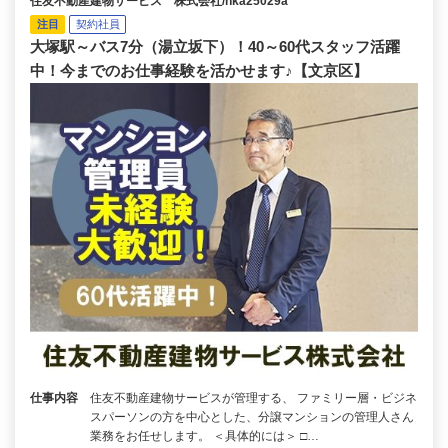
住友不動産建物サービス 株式会社/hka25029a
注目
契約社員
大塚駅～バス7分（湯立坂下）！40～60代スタッフ活躍
中！今までのお仕事経験を活かせます♪【文京区】
仕事内容
住友不動産建物サービスが管理する、 ファミリー層・ビジネ
スパーソンの方を中心とした、分譲マンションの管理人さん
業務をお任せします。 ＜具体的には＞ □…