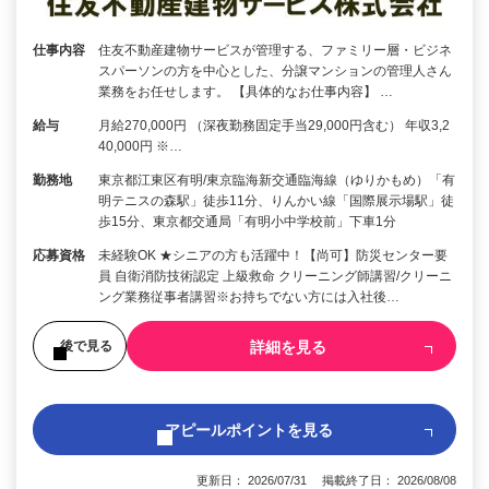
仕事内容
住友不動産建物サービスが管理する、ファミリー層・ビジネ
スパーソンの方を中心とした、分譲マンションの管理人さん
業務をお任せします。 【具体的なお仕事内容】 …
給与
月給270,000円 （深夜勤務固定手当29,000円含む） 年収3,2
40,000円 ※…
勤務地
東京都江東区有明/東京臨海新交通臨海線（ゆりかもめ）「有
明テニスの森駅」徒歩11分、りんかい線「国際展示場駅」徒
歩15分、東京都交通局「有明小中学校前」下車1分
応募資格
未経験OK ★シニアの方も活躍中！【尚可】防災センター要
員 自衛消防技術認定 上級救命 クリーニング師講習/クリーニ
ング業務従事者講習※お持ちでない方には入社後…
詳細を見る
後で見る
アピールポイントを見る
更新日： 2026/07/31 掲載終了日： 2026/08/08