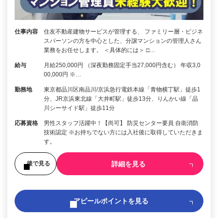
仕事内容
住友不動産建物サービスが管理する、 ファミリー層・ビジネ
スパーソンの方を中心とした、分譲マンションの管理人さん
業務をお任せします。 ＜具体的には＞ □…
給与
月給250,000円 （深夜勤務固定手当27,000円含む） 年収3,0
00,000円 ※…
勤務地
東京都品川区南品川/京浜急行電鉄本線「青物横丁駅」徒歩1
分、JR京浜東北線「大井町駅」徒歩13分、りんかい線「品
川シーサイド駅」徒歩11分
応募資格
男性スタッフ活躍中！【尚可】 防災センター要員 自衛消防
技術認定 ※お持ちでない方には入社後に取得していただきま
す。
詳細を見る
後で見る
アピールポイントを見る