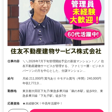
仕事内容
＼＼2026年7月下旬管理開始予定の新規マンション！／／ 住
友不動産建物サービスが管理する、 ファミリー層・ビジネス
パーソンの方を中心とした、分譲マンション…
給与
月給 211,000円 賞与あり ※モデル賞与（年間）240,000円
年収2,772,0…
勤務地
東京都大田区下丸子/東急多摩川線「鵜の木駅」徒歩9分、東
急多摩川線「下丸子駅」徒歩7分
応募資格
★未経験OK！中高年活躍中！