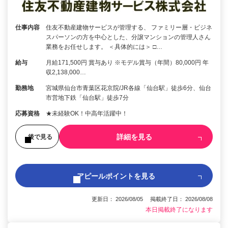
仕事内容
住友不動産建物サービスが管理する、 ファミリー層・ビジネ
スパーソンの方を中心とした、分譲マンションの管理人さん
業務をお任せします。 ＜具体的には＞ □…
給与
月給171,500円 賞与あり ※モデル賞与（年間）80,000円 年
収2,138,000…
勤務地
宮城県仙台市青葉区花京院/JR各線「仙台駅」徒歩6分、仙台
市営地下鉄「仙台駅」徒歩7分
応募資格
★未経験OK！中高年活躍中！
詳細を見る
後で見る
アピールポイントを見る
更新日： 2026/08/05 掲載終了日： 2026/08/08
本日掲載終了になります