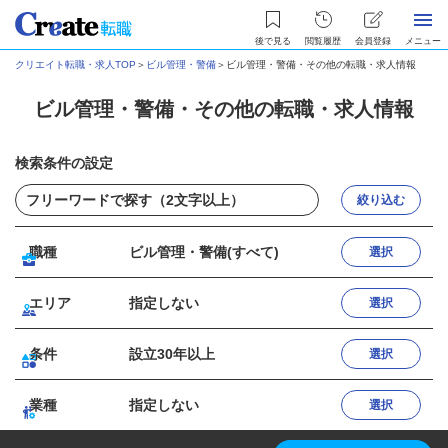
後で見る
閲覧履歴
会員登録
メニュー
クリエイト転職・求人TOP
＞
ビル管理・警備
＞
ビル管理・警備・その他の転職・求人情報
ビル管理・警備・その他の転職・求人情報
検索条件の設定
絞り込む
職種
ビル管理・警備(すべて)
選択
エリア
指定しない
選択
条件
設立30年以上
選択
業種
指定しない
選択