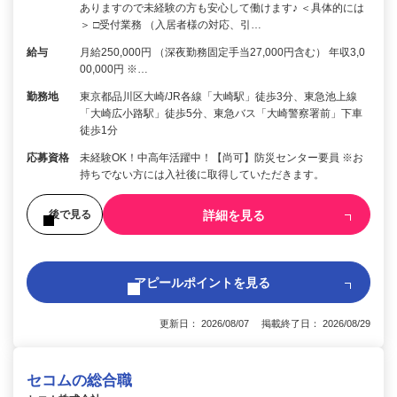
ありますので未経験の方も安心して働けます♪ ＜具体的には
＞ □受付業務 （入居者様の対応、引…
給与
月給250,000円 （深夜勤務固定手当27,000円含む） 年収3,0
00,000円 ※…
勤務地
東京都品川区大崎/JR各線「大崎駅」徒歩3分、東急池上線
「大崎広小路駅」徒歩5分、東急バス「大崎警察署前」下車
徒歩1分
応募資格
未経験OK！中高年活躍中！【尚可】防災センター要員 ※お
持ちでない方には入社後に取得していただきます。
詳細を見る
後で見る
アピールポイントを見る
更新日： 2026/08/07 掲載終了日： 2026/08/29
セコムの総合職