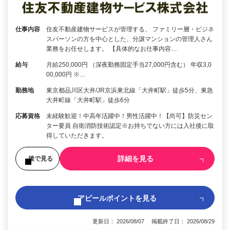
仕事内容
住友不動産建物サービスが管理する、 ファミリー層・ビジネ
スパーソンの方を中心とした、分譲マンションの管理人さん
業務をお任せします。 【具体的なお仕事内容…
給与
月給250,000円 （深夜勤務固定手当27,000円含む） 年収3,0
00,000円 ※…
勤務地
東京都品川区大井/JR京浜東北線「大井町駅」徒歩5分、東急
大井町線「大井町駅」徒歩6分
応募資格
未経験歓迎！中高年活躍中！男性活躍中！【尚可】防災セン
ター要員 自衛消防技術認定※お持ちでない方には入社後に取
得していただきます。
詳細を見る
後で見る
アピールポイントを見る
更新日： 2026/08/07 掲載終了日： 2026/08/29