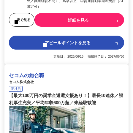
め／職業経験不問）、高卒以上 ◎普通自動車運転免許（AT
限定可）
詳細を見る
後で見る
アピールポイントを見る
更新日： 2026/06/15 掲載終了日： 2027/06/30
セコムの総合職
セコム株式会社
正社員
【最大100万円の奨学金返還支援あり！】最長10連休／福
利厚生充実／平均年収600万超／未経験歓迎