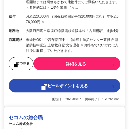
理開始までは研修もかねて他物件にてご勤務いただきます。
＜具体的には＞ □受付業務 （入…
給与
月給223,000円 （深夜勤務固定手当20,000円含む） 年収2,6
76,000円 ※…
勤務地
大阪府門真市幸福町/京阪電鉄京阪本線「古川橋駅」徒歩4分
応募資格
未経験OK！中高年活躍中！【尚可】防災センター要員 自衛
消防技術認定 上級救命 防火管理者 ※お持ちでない方には入
社後に取得していただきます。
詳細を見る
後で見る
アピールポイントを見る
更新日： 2026/08/07 掲載終了日： 2026/08/29
セコムの総合職
セコム株式会社