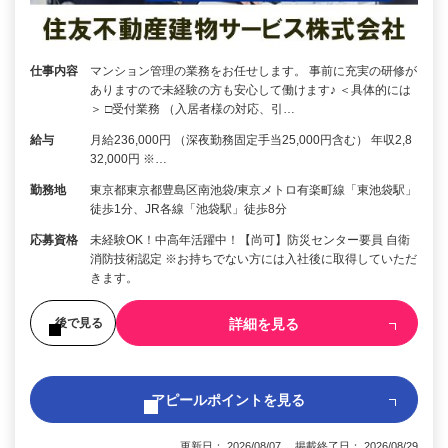
仕事内容
マンション管理の業務をお任せします。 事前に充実の研修が
ありますので未経験の方も安心して働けます♪ ＜具体的には
＞ □受付業務 （入居者様の対応、引…
給与
月給236,000円 （深夜勤務固定手当25,000円含む） 年収2,8
32,000円 ※…
勤務地
東京都東京都豊島区南池袋/東京メトロ有楽町線「東池袋駅」
徒歩1分、JR各線「池袋駅」徒歩8分
応募資格
未経験OK！中高年活躍中！【尚可】防災センター要員 自衛
消防技術認定 ※お持ちでない方には入社後に取得していただ
きます。
詳細を見る
後で見る
アピールポイントを見る
更新日： 2026/08/07 掲載終了日： 2026/08/29