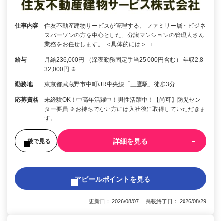
仕事内容
住友不動産建物サービスが管理する、 ファミリー層・ビジネ
スパーソンの方を中心とした、分譲マンションの管理人さん
業務をお任せします。 ＜具体的には＞ □…
給与
月給236,000円 （深夜勤務固定手当25,000円含む） 年収2,8
32,000円 ※…
勤務地
東京都武蔵野市中町/JR中央線「三鷹駅」徒歩3分
応募資格
未経験OK！中高年活躍中！男性活躍中！【尚可】防災セン
ター要員 ※お持ちでない方には入社後に取得していただきま
す。
詳細を見る
後で見る
アピールポイントを見る
更新日： 2026/08/07 掲載終了日： 2026/08/29