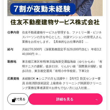
仕事内容
住友不動産建物サービスが管理する、ファミリー層・ビジネ
スパーソンの方を中心とした、分譲マンションの管理人さん
業務をお任せします。 【具体的なお仕事内容】 …
給与
月給270,000円 （深夜勤務固定手当29,000円含む） 年収3,2
40,000円 ※…
勤務地
東京都江東区有明/東京臨海新交通臨海線（ゆりかもめ）「有
明テニスの森駅」徒歩11分、りんかい線「国際展示場駅」徒
歩15分、東京都交通局「有明小中学校前」下車1分
応募資格
未経験OK ★シニアの方も活躍中！【尚可】防災センター要
員 自衛消防技術認定 上級救命 クリーニング師講習/クリーニ
ング業務従事者講習※お持ちでない方には入社後…
詳細を見る
後で見る