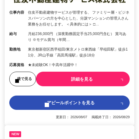
仕事内容
住友不動産建物サービスが管理する、 ファミリー層・ビジネ
スパーソンの方を中心とした、分譲マンションの管理人さん
業務をお任せします。 ＜具体的には＞ □…
給与
月給236,000円 （深夜勤務固定手当25,000円含む） 賞与あ
り ※モデル賞与（年間…
勤務地
東京都新宿区西早稲田/東京メトロ東西線「早稲田駅」徒歩1
1分、JR山手線「高田馬場駅」徒歩18分
応募資格
★未経験OK！中高年活躍中！
詳細を見る
後で見る
アピールポイントを見る
更新日： 2026/08/07 掲載終了日： 2026/08/29
NEW