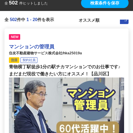
502
検索条件を保存
全
件ヒットしました
502
1
-
20
全
件中
件を表示
NEW
マンションの管理員
住友不動産建物サービス株式会社/hka25019a
注目
契約社員
青物横丁駅徒歩1分の駅チカマンションでのお仕事です♪
まだまだ現役で働きたい方にオススメ！【品川区】