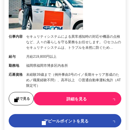
仕事内容
セキュリティシステムによる異常感知時の対応や機器の点検
など、人々の暮らしを守る業務をお任せします。 ◎セコムの
セキュリティシステムは、トラブルを未然に防ぐため…
給与
月給219,800円以上
勤務地
福岡県福岡市博多区内各所
応募資格
未経験39歳まで（例外事由3号のイ／長期キャリア形成のた
め／職業経験不問）、高卒以上 ◎普通自動車運転免許（AT
限定可）
詳細を見る
後で見る
アピールポイントを見る