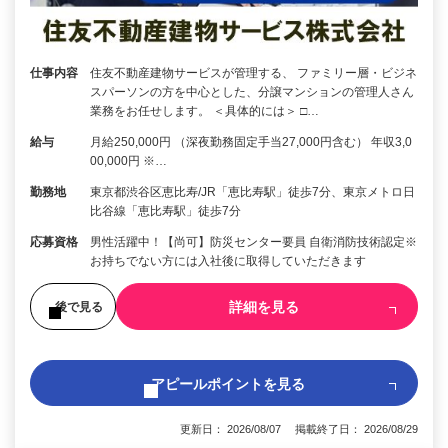
仕事内容
住友不動産建物サービスが管理する、 ファミリー層・ビジネ
スパーソンの方を中心とした、分譲マンションの管理人さん
業務をお任せします。 ＜具体的には＞ □…
給与
月給250,000円 （深夜勤務固定手当27,000円含む） 年収3,0
00,000円 ※…
勤務地
東京都渋谷区恵比寿/JR「恵比寿駅」徒歩7分、東京メトロ日
比谷線「恵比寿駅」徒歩7分
応募資格
男性活躍中！【尚可】防災センター要員 自衛消防技術認定※
お持ちでない方には入社後に取得していただきます
詳細を見る
後で見る
アピールポイントを見る
更新日： 2026/08/07 掲載終了日： 2026/08/29