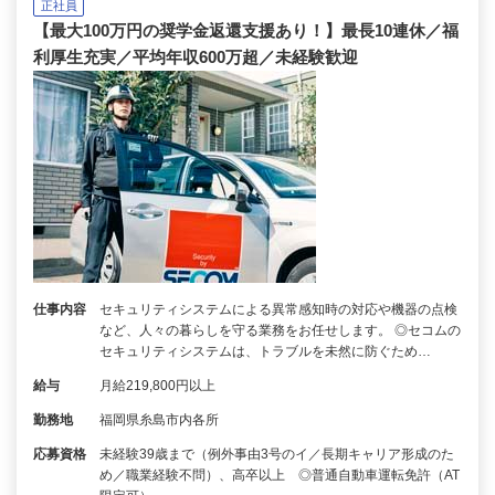
正社員
【最大100万円の奨学金返還支援あり！】最長10連休／福
利厚生充実／平均年収600万超／未経験歓迎
仕事内容
セキュリティシステムによる異常感知時の対応や機器の点検
など、人々の暮らしを守る業務をお任せします。 ◎セコムの
セキュリティシステムは、トラブルを未然に防ぐため…
給与
月給219,800円以上
勤務地
福岡県糸島市内各所
応募資格
未経験39歳まで（例外事由3号のイ／長期キャリア形成のた
め／職業経験不問）、高卒以上 ◎普通自動車運転免許（AT