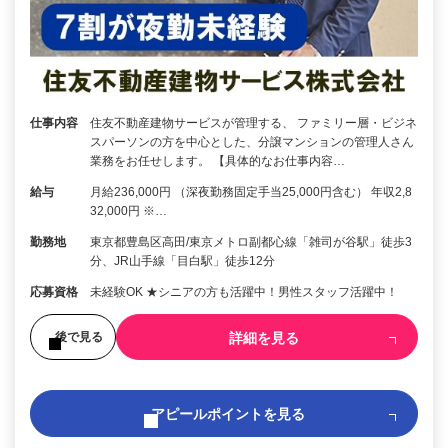
仕事内容
住友不動産建物サービスが管理する、 ファミリー層・ビジネ
スパーソンの方を中心とした、分譲マンションの管理人さん
業務をお任せします。 【具体的なお仕事内容…
給与
月給236,000円 （深夜勤務固定手当25,000円含む） 年収2,8
32,000円 ※…
勤務地
東京都豊島区高田/東京メトロ副都心線「雑司が谷駅」徒歩3
分、JR山手線「目白駅」徒歩12分
応募資格
未経験OK ★シニアの方も活躍中！男性スタッフ活躍中！
詳細を見る
後で見る
アピールポイントを見る