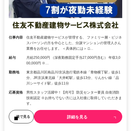
仕事内容
住友不動産建物サービスが管理する、 ファミリー層・ビジネ
スパーソンの方を中心とした、分譲マンションの管理人さん
業務をお任せします。 ＜具体的には＞ □…
給与
月給250,000円 （深夜勤務固定手当27,000円含む） 年収3,0
00,000円 ※…
勤務地
東京都品川区南品川/京浜急行電鉄本線「青物横丁駅」徒歩1
分、JR京浜東北線「大井町駅」徒歩13分、りんかい線「品
川シーサイド駅」徒歩11分
応募資格
男性スタッフ活躍中！【尚可】 防災センター要員 自衛消防
技術認定 ※お持ちでない方には入社後に取得していただきま
す。
詳細を見る
後で見る