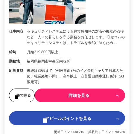
仕事内容
セキュリティシステムによる異常感知時の対応や機器の点検
など、人々の暮らしを守る業務をお任せします。 ◎セコムの
セキュリティシステムは、トラブルを未然に防ぐため…
給与
月給219,800円以上
勤務地
福岡県福岡市中央区内各所
応募資格
未経験39歳まで（例外事由3号のイ／長期キャリア形成のた
め／職業経験不問）、高卒以上 ◎普通自動車運転免許（AT
限定可）
詳細を見る
後で見る
アピールポイントを見る
更新日： 2026/06/15 掲載終了日： 2027/06/30