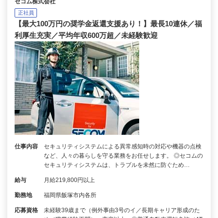
セコム株式会社
正社員
【最大100万円の奨学金返還支援あり！】最長10連休／福
利厚生充実／平均年収600万超／未経験歓迎
仕事内容
セキュリティシステムによる異常感知時の対応や機器の点検
など、人々の暮らしを守る業務をお任せします。 ◎セコムの
セキュリティシステムは、トラブルを未然に防ぐため…
給与
月給219,800円以上
勤務地
福岡県飯塚市内各所
応募資格
未経験39歳まで（例外事由3号のイ／長期キャリア形成のた