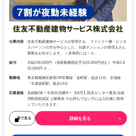
仕事内容
住友不動産建物サービスが管理する、 ファミリー層・ビジネ
スパーソンの方を中心とした、分譲マンションの管理人さん
業務をお任せします。 ＜具体的には＞ □…
給与
月給236,000円 （深夜勤務固定手当25,000円含む） 年収2,8
32,000円 ※…
勤務地
東京都葛飾区新宿/JR常磐線「金町駅」徒歩12分、京成線
「京成金町駅」徒歩13分
応募資格
未経験OK！中高年活躍中！【尚可】防災センター要員 自衛
消防技術認定 上級救命 ※お持ちでない方には入社後に取得
していただきます。
詳細を見る
後で見る