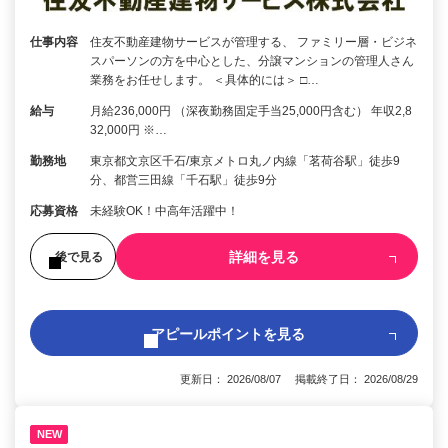
仕事内容
住友不動産建物サービスが管理する、 ファミリー層・ビジネ
スパーソンの方を中心とした、分譲マンションの管理人さん
業務をお任せします。 ＜具体的には＞ □…
給与
月給236,000円 （深夜勤務固定手当25,000円含む） 年収2,8
32,000円 ※…
勤務地
東京都文京区千石/東京メトロ丸ノ内線「茗荷谷駅」徒歩9
分、都営三田線「千石駅」徒歩9分
応募資格
未経験OK！中高年活躍中！
詳細を見る
後で見る
アピールポイントを見る
更新日： 2026/08/07 掲載終了日： 2026/08/29
NEW