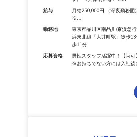
ンの方を中心とした、分譲
す。 ＜具体的には＞ □…
給与
月給250,000円 （深夜勤務固定
※…
勤務地
東京都品川区南品川/京浜急
浜東北線「大井町駅」徒歩1
歩11分
応募資格
男性スタッフ活躍中！【尚可
※お持ちでない方には入社