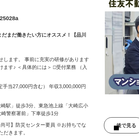
5028a
。まだまだ働きたい方にオススメ！【品川
せします。 事前に充実の研修があります
ます♪ ＜具体的には＞ □受付業務 （入
手当27,000円含む） 年収3,000,000円
「大崎駅」徒歩3分、東急池上線「大崎広小
大崎警察署前」下車徒歩1分
【尚可】防災センター要員 ※お持ちでな
後で見