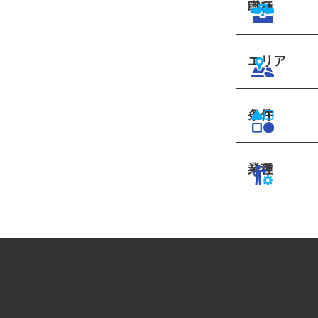
職種
エリア
条件
業種