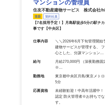
マンションの管理員
住友不動産建物サービス 株式会社/hka
注目
契約社員
【7名採用予定！】月島駅徒歩5分の駅チ
事です【中央区】
仕事内容
＼＼2026年6月下旬管理開
建物サービスが管理する、 
心とした、分譲マンション
給与
月給270,000円 （深夜勤務固定
※…
勤務地
東京都中央区月島/東京メト
5分
応募資格
未経験歓迎！中高年活躍中！