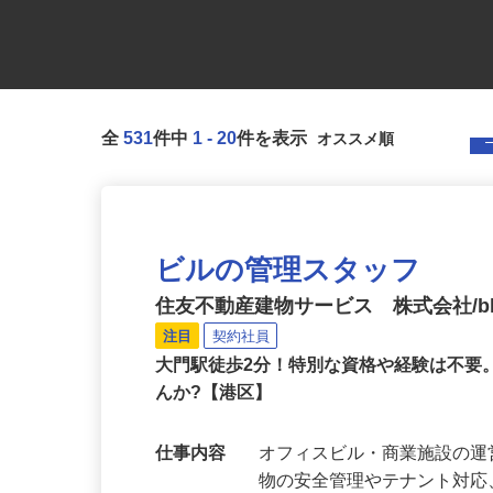
全
531
件中
1
-
20
件を表示
ビルの管理スタッフ
住友不動産建物サービス 株式会社/bkf
注目
契約社員
大門駅徒歩2分！特別な資格や経験は不
んか?【港区】
仕事内容
オフィスビル・商業施設の