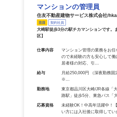
マンションの管理員
住友不動産建物サービス株式会社/hka2
注目
契約社員
大崎駅徒歩3分の駅チカマンションです
区】
仕事内容
マンション管理の業務をお任
ので未経験の方も安心して働け
居者様の対応、引…
給与
月給250,000円 （深夜勤務固定
※…
勤務地
東京都品川区大崎/JR各線
路駅」徒歩5分、東急バス「
応募資格
未経験OK！中高年活躍中！