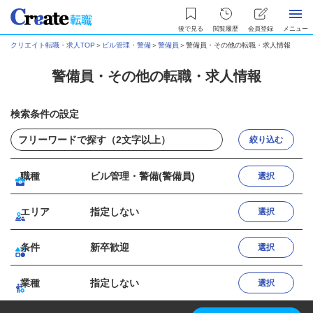
後で見る
閲覧履歴
会員登録
メニュー
クリエイト転職・求人TOP
＞
ビル管理・警備
＞
警備員
＞
警備員・その他の転職・求人情報
警備員・その他の転職・求人情報
検索条件の設定
絞り込む
職種
ビル管理・警備(警備員)
選択
エリア
指定しない
選択
条件
新卒歓迎
選択
業種
指定しない
選択