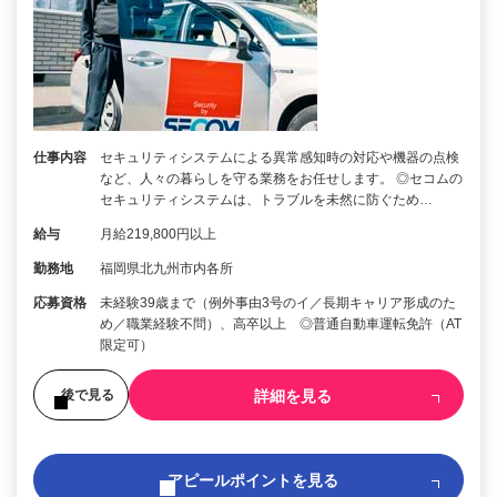
仕事内容
セキュリティシステムによる異常感知時の対応や機器の点検
など、人々の暮らしを守る業務をお任せします。 ◎セコムの
セキュリティシステムは、トラブルを未然に防ぐため…
給与
月給219,800円以上
勤務地
福岡県北九州市内各所
応募資格
未経験39歳まで（例外事由3号のイ／長期キャリア形成のた
め／職業経験不問）、高卒以上 ◎普通自動車運転免許（AT
限定可）
詳細を見る
後で見る
アピールポイントを見る