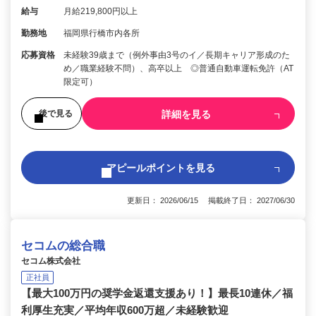
給与
月給219,800円以上
勤務地
福岡県行橋市内各所
応募資格
未経験39歳まで（例外事由3号のイ／長期キャリア形成のた
め／職業経験不問）、高卒以上 ◎普通自動車運転免許（AT
限定可）
詳細を見る
後で見る
アピールポイントを見る
更新日： 2026/06/15 掲載終了日： 2027/06/30
セコムの総合職
セコム株式会社
正社員
【最大100万円の奨学金返還支援あり！】最長10連休／福
利厚生充実／平均年収600万超／未経験歓迎