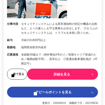
仕事内容
セキュリティシステムによる異常感知時の対応や機器の点検
など、人々の暮らしを守る業務をお任せします。 ◎セコムの
セキュリティシステムは、トラブルを未然に防ぐため…
給与
月給219,800円以上
勤務地
福岡県糸島市内各所
応募資格
未経験39歳まで（例外事由3号のイ／長期キャリア形成のた
め／職業経験不問）、高卒以上 ◎普通自動車運転免許（AT
限定可）
詳細を見る
後で見る
アピールポイントを見る
更新日： 2026/06/15 掲載終了日： 2027/06/30