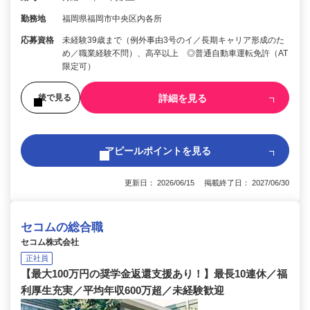
勤務地
福岡県福岡市中央区内各所
応募資格
未経験39歳まで（例外事由3号のイ／長期キャリア形成のた
め／職業経験不問）、高卒以上 ◎普通自動車運転免許（AT
限定可）
詳細を見る
後で見る
アピールポイントを見る
更新日： 2026/06/15 掲載終了日： 2027/06/30
セコムの総合職
セコム株式会社
正社員
【最大100万円の奨学金返還支援あり！】最長10連休／福
利厚生充実／平均年収600万超／未経験歓迎