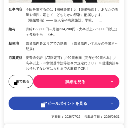
仕事内容
今回募集するのは【機械警備】と【警備輸送】。あなたの希
望や適性に応じて、どちらかの部署に配属します。 ――
《機械警備》―― 個人宅や商業施設、学校、一…
給与
月給199,800円～月給234,200円（大卒以上225,000円以上）
＋各種手当 《★…
勤務地
奈良県内各エリアでの勤務 （奈良県内いずれかの事業所へ
配属）
応募資格
要普通免許（AT限定可）／60歳未満（定年が60歳の為）／
高卒以上（※労働基準法等法令の規定により） ※普通免許を
お持ちでない方は入社までの取得でOK！
詳細を見る
後で見る
アピールポイントを見る
更新日： 2026/07/22 掲載終了日： 2026/08/31