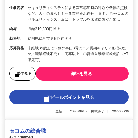
仕事内容
セキュリティシステムによる異常感知時の対応や機器の点検
など、人々の暮らしを守る業務をお任せします。 ◎セコムの
セキュリティシステムは、トラブルを未然に防ぐため…
給与
月給219,800円以上
勤務地
福岡県福岡市早良区内各所
応募資格
未経験39歳まで（例外事由3号のイ／長期キャリア形成のた
め／職業経験不問）、高卒以上 ◎普通自動車運転免許（AT
限定可）
詳細を見る
後で見る
アピールポイントを見る
更新日： 2026/06/15 掲載終了日： 2027/06/30
セコムの総合職
セコム株式会社