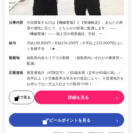
仕事内容
今回募集するのは【機械警備】と【警備輸送】。あなたの希
望や適性に応じて、どちらかの部署に配属します。 ――
《機械警備》―― 個人宅や商業施設、学校、一…
給与
月給199,800円～月給234,200円（大卒以上225,000円以上）
＋各種手当 《★…
勤務地
徳島県内各エリアでの勤務 （徳島県内いずれかの事業所へ
配属）
応募資格
要普通免許（AT限定可）／60歳未満（定年が60歳の為）／
高卒以上（※労働基準法等法令の規定により） ※普通免許を
お持ちでない方は入社までの取得でOK！
詳細を見る
後で見る
アピールポイントを見る