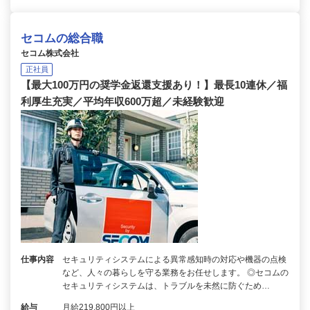
セコムの総合職
セコム株式会社
正社員
【最大100万円の奨学金返還支援あり！】最長10連休／福
利厚生充実／平均年収600万超／未経験歓迎
仕事内容
セキュリティシステムによる異常感知時の対応や機器の点検
など、人々の暮らしを守る業務をお任せします。 ◎セコムの
セキュリティシステムは、トラブルを未然に防ぐため…
給与
月給219,800円以上