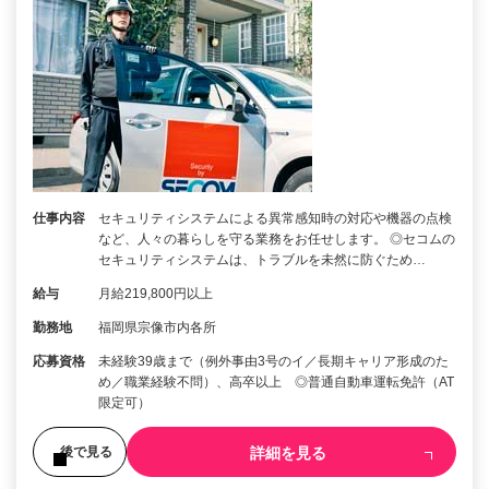
仕事内容
セキュリティシステムによる異常感知時の対応や機器の点検
など、人々の暮らしを守る業務をお任せします。 ◎セコムの
セキュリティシステムは、トラブルを未然に防ぐため…
給与
月給219,800円以上
勤務地
福岡県宗像市内各所
応募資格
未経験39歳まで（例外事由3号のイ／長期キャリア形成のた
め／職業経験不問）、高卒以上 ◎普通自動車運転免許（AT
限定可）
詳細を見る
後で見る