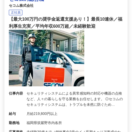
セコム株式会社
正社員
【最大100万円の奨学金返還支援あり！】最長10連休／福
利厚生充実／平均年収600万超／未経験歓迎
仕事内容
セキュリティシステムによる異常感知時の対応や機器の点検
など、人々の暮らしを守る業務をお任せします。 ◎セコムの
セキュリティシステムは、トラブルを未然に防ぐため…
給与
月給219,800円以上
勤務地
福岡県筑紫野市内各所