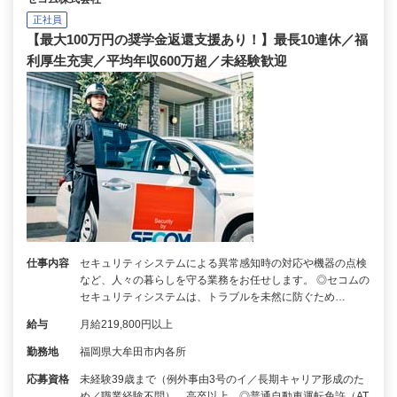
正社員
【最大100万円の奨学金返還支援あり！】最長10連休／福
利厚生充実／平均年収600万超／未経験歓迎
仕事内容
セキュリティシステムによる異常感知時の対応や機器の点検
など、人々の暮らしを守る業務をお任せします。 ◎セコムの
セキュリティシステムは、トラブルを未然に防ぐため…
給与
月給219,800円以上
勤務地
福岡県大牟田市内各所
応募資格
未経験39歳まで（例外事由3号のイ／長期キャリア形成のた
め／職業経験不問）、高卒以上 ◎普通自動車運転免許（AT