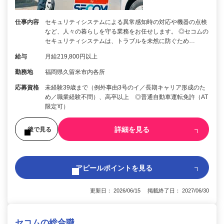
仕事内容
セキュリティシステムによる異常感知時の対応や機器の点検
など、人々の暮らしを守る業務をお任せします。 ◎セコムの
セキュリティシステムは、トラブルを未然に防ぐため…
給与
月給219,800円以上
勤務地
福岡県久留米市内各所
応募資格
未経験39歳まで（例外事由3号のイ／長期キャリア形成のた
め／職業経験不問）、高卒以上 ◎普通自動車運転免許（AT
限定可）
詳細を見る
後で見る
アピールポイントを見る
更新日： 2026/06/15 掲載終了日： 2027/06/30
セコムの総合職