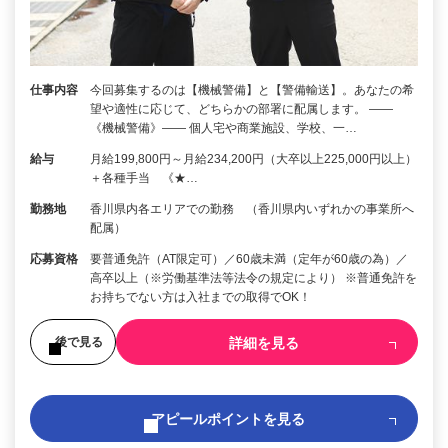
仕事内容
今回募集するのは【機械警備】と【警備輸送】。あなたの希
望や適性に応じて、どちらかの部署に配属します。 ――
《機械警備》―― 個人宅や商業施設、学校、一…
給与
月給199,800円～月給234,200円（大卒以上225,000円以上）
＋各種手当 《★…
勤務地
香川県内各エリアでの勤務 （香川県内いずれかの事業所へ
配属）
応募資格
要普通免許（AT限定可）／60歳未満（定年が60歳の為）／
高卒以上（※労働基準法等法令の規定により） ※普通免許を
お持ちでない方は入社までの取得でOK！
詳細を見る
後で見る
アピールポイントを見る