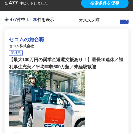
477
検索条件を保存
全
件ヒットしました
477
1
-
20
全
件中
件を表示
セコムの総合職
セコム株式会社
正社員
【最大100万円の奨学金返還支援あり！】最長10連休／福
利厚生充実／平均年収600万超／未経験歓迎