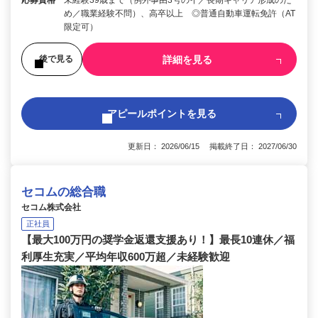
応募資格
未経験39歳まで（例外事由3号のイ／長期キャリア形成のた
め／職業経験不問）、高卒以上 ◎普通自動車運転免許（AT
限定可）
詳細を見る
後で見る
アピールポイントを見る
更新日： 2026/06/15 掲載終了日： 2027/06/30
セコムの総合職
セコム株式会社
正社員
【最大100万円の奨学金返還支援あり！】最長10連休／福
利厚生充実／平均年収600万超／未経験歓迎