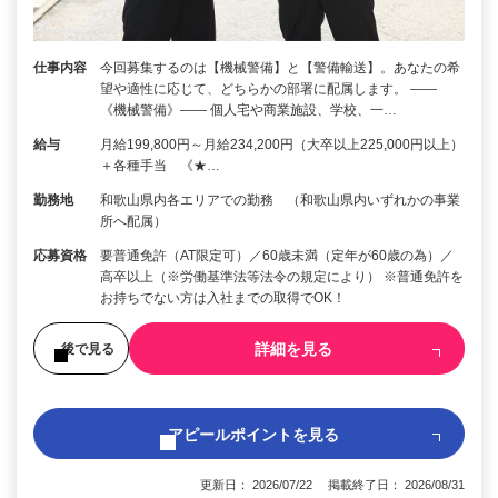
仕事内容
今回募集するのは【機械警備】と【警備輸送】。あなたの希
望や適性に応じて、どちらかの部署に配属します。 ――
《機械警備》―― 個人宅や商業施設、学校、一…
給与
月給199,800円～月給234,200円（大卒以上225,000円以上）
＋各種手当 《★…
勤務地
和歌山県内各エリアでの勤務 （和歌山県内いずれかの事業
所へ配属）
応募資格
要普通免許（AT限定可）／60歳未満（定年が60歳の為）／
高卒以上（※労働基準法等法令の規定により） ※普通免許を
お持ちでない方は入社までの取得でOK！
詳細を見る
後で見る
アピールポイントを見る
更新日： 2026/07/22 掲載終了日： 2026/08/31