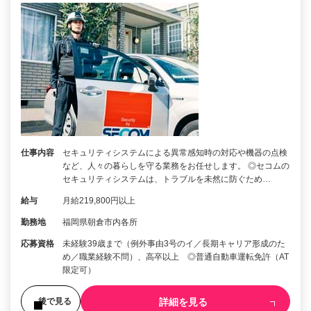
仕事内容
セキュリティシステムによる異常感知時の対応や機器の点検
など、人々の暮らしを守る業務をお任せします。 ◎セコムの
セキュリティシステムは、トラブルを未然に防ぐため…
給与
月給219,800円以上
勤務地
福岡県朝倉市内各所
応募資格
未経験39歳まで（例外事由3号のイ／長期キャリア形成のた
め／職業経験不問）、高卒以上 ◎普通自動車運転免許（AT
限定可）
詳細を見る
後で見る