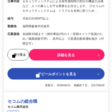
仕事内容
セキュリティシステムによる異常感知時の対応や機器の点検
など、人々の暮らしを守る業務をお任せします。 ◎セコムの
セキュリティシステムは、トラブルを未然に防ぐため…
給与
月給219,800円以上
勤務地
福岡県飯塚市内各所
応募資格
未経験39歳まで（例外事由3号のイ／長期キャリア形成のた
め／職業経験不問）、高卒以上 ◎普通自動車運転免許（AT
限定可）
詳細を見る
後で見る
アピールポイントを見る
更新日： 2026/06/15 掲載終了日： 2027/06/30
セコムの総合職
セコム株式会社