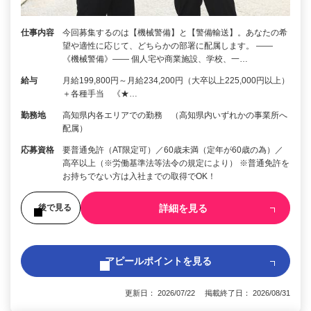
仕事内容
今回募集するのは【機械警備】と【警備輸送】。あなたの希
望や適性に応じて、どちらかの部署に配属します。 ――
《機械警備》―― 個人宅や商業施設、学校、一…
給与
月給199,800円～月給234,200円（大卒以上225,000円以上）
＋各種手当 《★…
勤務地
高知県内各エリアでの勤務 （高知県内いずれかの事業所へ
配属）
応募資格
要普通免許（AT限定可）／60歳未満（定年が60歳の為）／
高卒以上（※労働基準法等法令の規定により） ※普通免許を
お持ちでない方は入社までの取得でOK！
詳細を見る
後で見る
アピールポイントを見る
更新日： 2026/07/22 掲載終了日： 2026/08/31