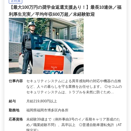
正社員
【最大100万円の奨学金返還支援あり！】最長10連休／福
利厚生充実／平均年収600万超／未経験歓迎
仕事内容
セキュリティシステムによる異常感知時の対応や機器の点検
など、人々の暮らしを守る業務をお任せします。 ◎セコムの
セキュリティシステムは、トラブルを未然に防ぐため…
給与
月給219,800円以上
勤務地
福岡県福岡市博多区内各所
応募資格
未経験39歳まで（例外事由3号のイ／長期キャリア形成のた
め／職業経験不問）、高卒以上 ◎普通自動車運転免許（AT
限定可）