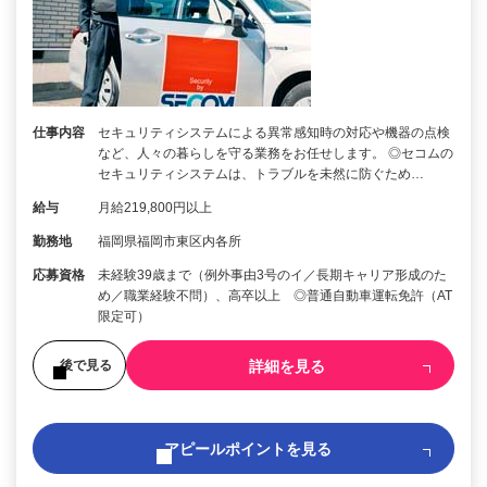
仕事内容
セキュリティシステムによる異常感知時の対応や機器の点検
など、人々の暮らしを守る業務をお任せします。 ◎セコムの
セキュリティシステムは、トラブルを未然に防ぐため…
給与
月給219,800円以上
勤務地
福岡県福岡市東区内各所
応募資格
未経験39歳まで（例外事由3号のイ／長期キャリア形成のた
め／職業経験不問）、高卒以上 ◎普通自動車運転免許（AT
限定可）
詳細を見る
後で見る
アピールポイントを見る