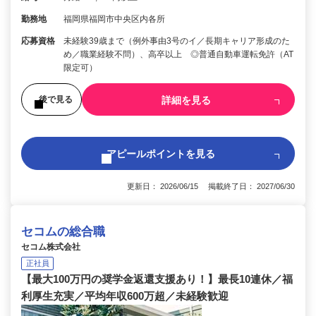
勤務地
福岡県福岡市中央区内各所
応募資格
未経験39歳まで（例外事由3号のイ／長期キャリア形成のた
め／職業経験不問）、高卒以上 ◎普通自動車運転免許（AT
限定可）
詳細を見る
後で見る
アピールポイントを見る
更新日： 2026/06/15 掲載終了日： 2027/06/30
セコムの総合職
セコム株式会社
正社員
【最大100万円の奨学金返還支援あり！】最長10連休／福
利厚生充実／平均年収600万超／未経験歓迎