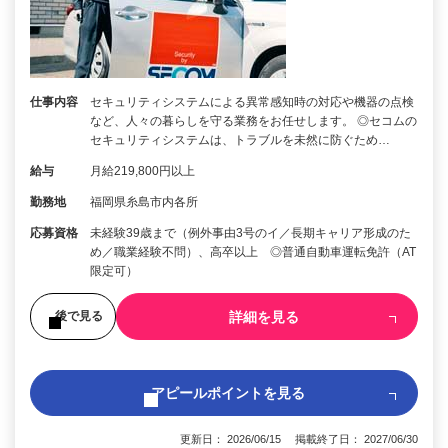
仕事内容
セキュリティシステムによる異常感知時の対応や機器の点検
など、人々の暮らしを守る業務をお任せします。 ◎セコムの
セキュリティシステムは、トラブルを未然に防ぐため…
給与
月給219,800円以上
勤務地
福岡県糸島市内各所
応募資格
未経験39歳まで（例外事由3号のイ／長期キャリア形成のた
め／職業経験不問）、高卒以上 ◎普通自動車運転免許（AT
限定可）
詳細を見る
後で見る
アピールポイントを見る
更新日： 2026/06/15 掲載終了日： 2027/06/30