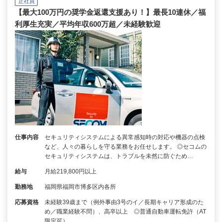
正社員
【最大100万円の奨学金返還支援あり！】最長10連休／福
利厚生充実／平均年収600万超／未経験歓迎
仕事内容
セキュリティシステムによる異常感知時の対応や機器の点検
など、人々の暮らしを守る業務をお任せします。 ◎セコムの
セキュリティシステムは、トラブルを未然に防ぐため…
給与
月給219,800円以上
勤務地
福岡県福岡市博多区内各所
応募資格
未経験39歳まで（例外事由3号のイ／長期キャリア形成のた
め／職業経験不問）、高卒以上 ◎普通自動車運転免許（AT
限定可）