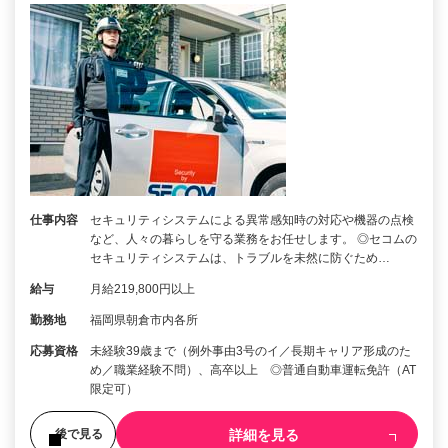
仕事内容
セキュリティシステムによる異常感知時の対応や機器の点検
など、人々の暮らしを守る業務をお任せします。 ◎セコムの
セキュリティシステムは、トラブルを未然に防ぐため…
給与
月給219,800円以上
勤務地
福岡県朝倉市内各所
応募資格
未経験39歳まで（例外事由3号のイ／長期キャリア形成のた
め／職業経験不問）、高卒以上 ◎普通自動車運転免許（AT
限定可）
詳細を見る
後で見る