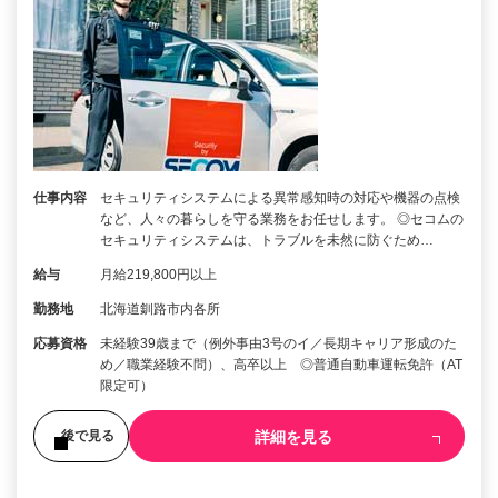
仕事内容
セキュリティシステムによる異常感知時の対応や機器の点検
など、人々の暮らしを守る業務をお任せします。 ◎セコムの
セキュリティシステムは、トラブルを未然に防ぐため…
給与
月給219,800円以上
勤務地
北海道釧路市内各所
応募資格
未経験39歳まで（例外事由3号のイ／長期キャリア形成のた
め／職業経験不問）、高卒以上 ◎普通自動車運転免許（AT
限定可）
詳細を見る
後で見る