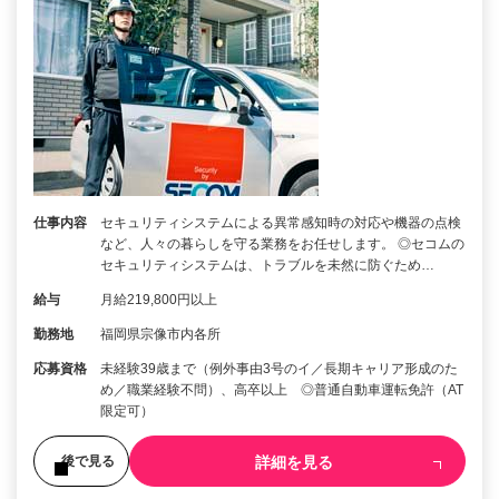
仕事内容
セキュリティシステムによる異常感知時の対応や機器の点検
など、人々の暮らしを守る業務をお任せします。 ◎セコムの
セキュリティシステムは、トラブルを未然に防ぐため…
給与
月給219,800円以上
勤務地
福岡県宗像市内各所
応募資格
未経験39歳まで（例外事由3号のイ／長期キャリア形成のた
め／職業経験不問）、高卒以上 ◎普通自動車運転免許（AT
限定可）
詳細を見る
後で見る