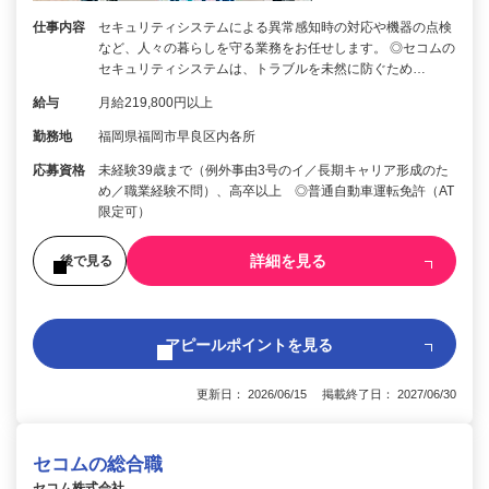
仕事内容
セキュリティシステムによる異常感知時の対応や機器の点検
など、人々の暮らしを守る業務をお任せします。 ◎セコムの
セキュリティシステムは、トラブルを未然に防ぐため…
給与
月給219,800円以上
勤務地
福岡県福岡市早良区内各所
応募資格
未経験39歳まで（例外事由3号のイ／長期キャリア形成のた
め／職業経験不問）、高卒以上 ◎普通自動車運転免許（AT
限定可）
詳細を見る
後で見る
アピールポイントを見る
更新日： 2026/06/15 掲載終了日： 2027/06/30
セコムの総合職
セコム株式会社