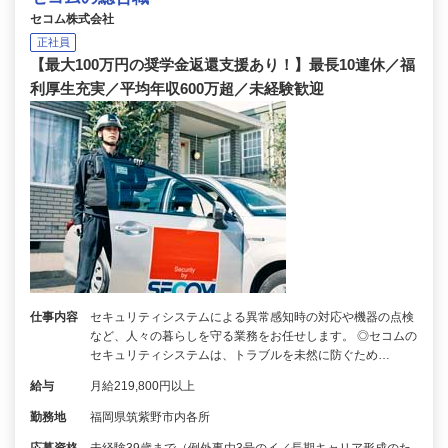
セコム株式会社
正社員
【最大100万円の奨学金返還支援あり！】最長10連休／福
利厚生充実／平均年収600万超／未経験歓迎
仕事内容
セキュリティシステムによる異常感知時の対応や機器の点検
など、人々の暮らしを守る業務をお任せします。 ◎セコムの
セキュリティシステムは、トラブルを未然に防ぐため…
給与
月給219,800円以上
勤務地
福岡県筑紫野市内各所