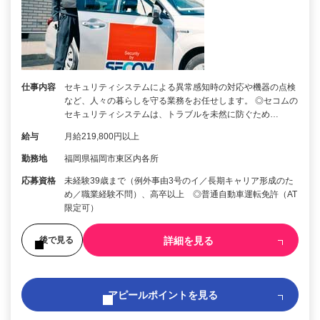
仕事内容
セキュリティシステムによる異常感知時の対応や機器の点検
など、人々の暮らしを守る業務をお任せします。 ◎セコムの
セキュリティシステムは、トラブルを未然に防ぐため…
給与
月給219,800円以上
勤務地
福岡県福岡市東区内各所
応募資格
未経験39歳まで（例外事由3号のイ／長期キャリア形成のた
め／職業経験不問）、高卒以上 ◎普通自動車運転免許（AT
限定可）
詳細を見る
後で見る
アピールポイントを見る