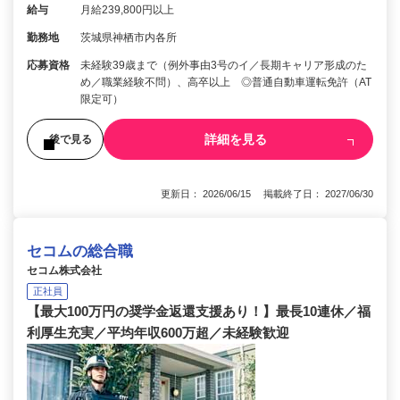
給与
月給239,800円以上
勤務地
茨城県神栖市内各所
応募資格
未経験39歳まで（例外事由3号のイ／長期キャリア形成のた
め／職業経験不問）、高卒以上 ◎普通自動車運転免許（AT
限定可）
詳細を見る
後で見る
更新日： 2026/06/15 掲載終了日： 2027/06/30
セコムの総合職
セコム株式会社
正社員
【最大100万円の奨学金返還支援あり！】最長10連休／福
利厚生充実／平均年収600万超／未経験歓迎