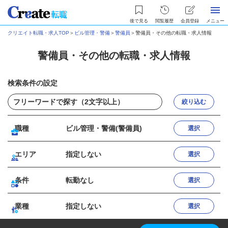
後で見る
閲覧履歴
会員登録
メニュー
クリエイト転職・求人TOP
＞
ビル管理・警備
＞
警備員
＞
警備員・その他の転職・求人情報
警備員・その他の転職・求人情報
検索条件の設定
絞り込む
職種
ビル管理・警備(警備員)
選択
エリア
指定しない
選択
条件
転勤なし
選択
業種
指定しない
選択