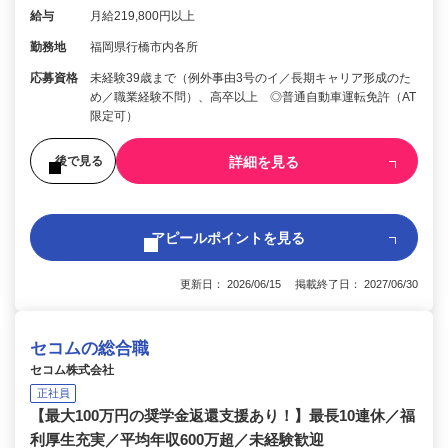
給与
月給219,800円以上
勤務地
福岡県行橋市内各所
応募資格
未経験39歳まで（例外事由3号のイ／長期キャリア形成のた
め／職業経験不問）、高卒以上 ◎普通自動車運転免許（AT
限定可）
詳細を見る
後で見る
アピールポイントを見る
更新日： 2026/06/15 掲載終了日： 2027/06/30
セコムの総合職
セコム株式会社
正社員
【最大100万円の奨学金返還支援あり！】最長10連休／福
利厚生充実／平均年収600万超／未経験歓迎