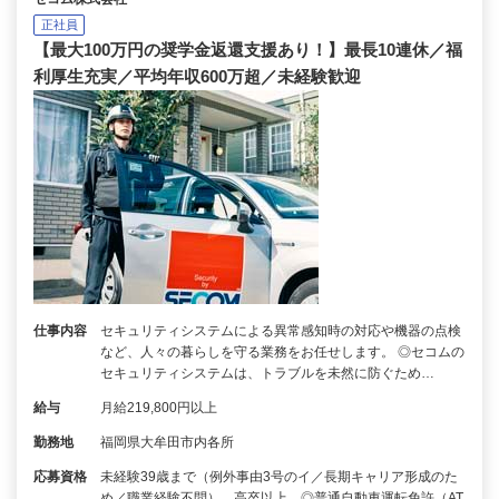
正社員
【最大100万円の奨学金返還支援あり！】最長10連休／福
利厚生充実／平均年収600万超／未経験歓迎
仕事内容
セキュリティシステムによる異常感知時の対応や機器の点検
など、人々の暮らしを守る業務をお任せします。 ◎セコムの
セキュリティシステムは、トラブルを未然に防ぐため…
給与
月給219,800円以上
勤務地
福岡県大牟田市内各所
応募資格
未経験39歳まで（例外事由3号のイ／長期キャリア形成のた
め／職業経験不問）、高卒以上 ◎普通自動車運転免許（AT