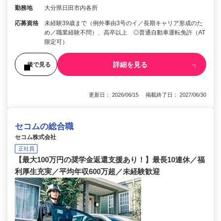
勤務地
大分県日田市内各所
応募資格
未経験39歳まで（例外事由3号のイ／長期キャリア形成のた
め／職業経験不問）、高卒以上 ◎普通自動車運転免許（AT
限定可）
詳細を見る
後で見る
更新日： 2026/06/15 掲載終了日： 2027/06/30
セコムの総合職
セコム株式会社
正社員
【最大100万円の奨学金返還支援あり！】最長10連休／福
利厚生充実／平均年収600万超／未経験歓迎