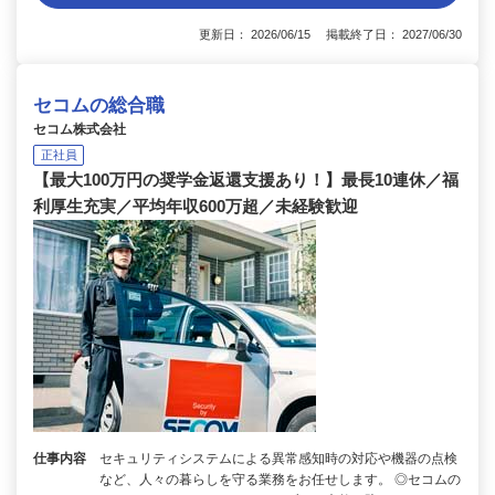
更新日： 2026/06/15 掲載終了日： 2027/06/30
セコムの総合職
セコム株式会社
正社員
【最大100万円の奨学金返還支援あり！】最長10連休／福
利厚生充実／平均年収600万超／未経験歓迎
仕事内容
セキュリティシステムによる異常感知時の対応や機器の点検
など、人々の暮らしを守る業務をお任せします。 ◎セコムの