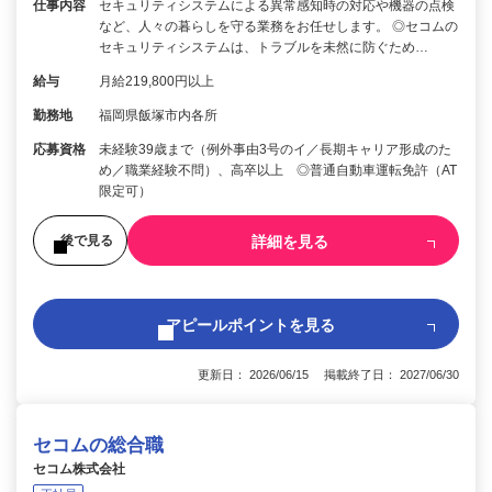
仕事内容
セキュリティシステムによる異常感知時の対応や機器の点検
など、人々の暮らしを守る業務をお任せします。 ◎セコムの
セキュリティシステムは、トラブルを未然に防ぐため…
給与
月給219,800円以上
勤務地
福岡県飯塚市内各所
応募資格
未経験39歳まで（例外事由3号のイ／長期キャリア形成のた
め／職業経験不問）、高卒以上 ◎普通自動車運転免許（AT
限定可）
詳細を見る
後で見る
アピールポイントを見る
更新日： 2026/06/15 掲載終了日： 2027/06/30
セコムの総合職
セコム株式会社