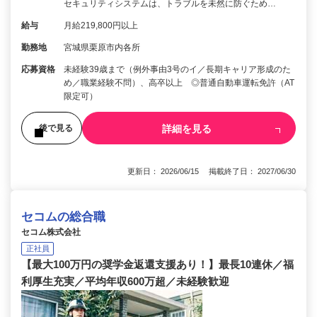
セキュリティシステムは、トラブルを未然に防ぐため…
給与
月給219,800円以上
勤務地
宮城県栗原市内各所
応募資格
未経験39歳まで（例外事由3号のイ／長期キャリア形成のた
め／職業経験不問）、高卒以上 ◎普通自動車運転免許（AT
限定可）
詳細を見る
後で見る
更新日： 2026/06/15 掲載終了日： 2027/06/30
セコムの総合職
セコム株式会社
正社員
【最大100万円の奨学金返還支援あり！】最長10連休／福
利厚生充実／平均年収600万超／未経験歓迎