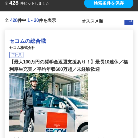
428
検索条件を保存
全
件ヒットしました
428
1
-
20
全
件中
件を表示
セコムの総合職
セコム株式会社
正社員
【最大100万円の奨学金返還支援あり！】最長10連休／福
利厚生充実／平均年収600万超／未経験歓迎