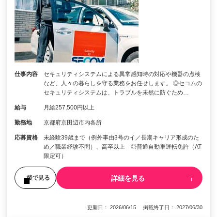
仕事内容
セキュリティシステムによる異常感知時の対応や機器の点検
など、人々の暮らしを守る業務をお任せします。 ◎セコムの
セキュリティシステムは、トラブルを未然に防ぐため…
給与
月給257,500円以上
勤務地
京都府京田辺市内各所
応募資格
未経験39歳まで（例外事由3号のイ／長期キャリア形成のた
め／職業経験不問）、高卒以上 ◎普通自動車運転免許（AT
限定可）
詳細を見る
後で見る
更新日： 2026/06/15 掲載終了日： 2027/06/30