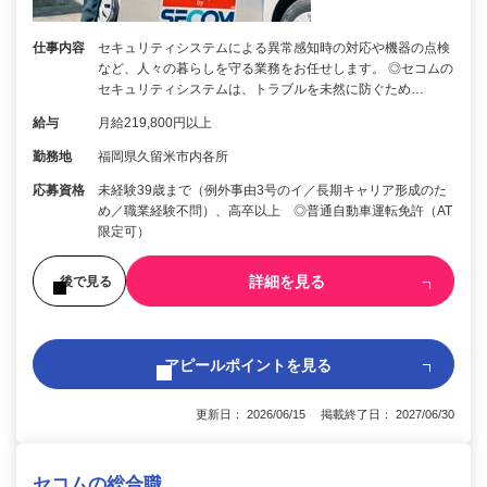
仕事内容
セキュリティシステムによる異常感知時の対応や機器の点検
など、人々の暮らしを守る業務をお任せします。 ◎セコムの
セキュリティシステムは、トラブルを未然に防ぐため…
給与
月給219,800円以上
勤務地
福岡県久留米市内各所
応募資格
未経験39歳まで（例外事由3号のイ／長期キャリア形成のた
め／職業経験不問）、高卒以上 ◎普通自動車運転免許（AT
限定可）
詳細を見る
後で見る
アピールポイントを見る
更新日： 2026/06/15 掲載終了日： 2027/06/30
セコムの総合職