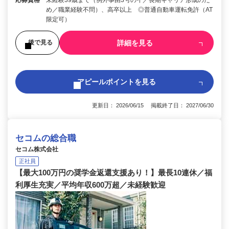
応募資格
未経験39歳まで（例外事由3号のイ／長期キャリア形成のた
め／職業経験不問）、高卒以上 ◎普通自動車運転免許（AT
限定可）
詳細を見る
後で見る
アピールポイントを見る
更新日： 2026/06/15 掲載終了日： 2027/06/30
セコムの総合職
セコム株式会社
正社員
【最大100万円の奨学金返還支援あり！】最長10連休／福
利厚生充実／平均年収600万超／未経験歓迎