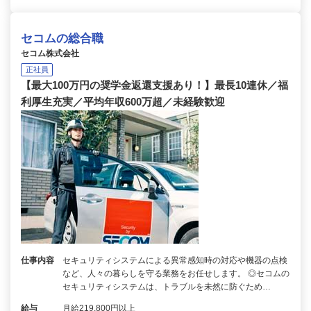
セコムの総合職
セコム株式会社
正社員
【最大100万円の奨学金返還支援あり！】最長10連休／福
利厚生充実／平均年収600万超／未経験歓迎
仕事内容
セキュリティシステムによる異常感知時の対応や機器の点検
など、人々の暮らしを守る業務をお任せします。 ◎セコムの
セキュリティシステムは、トラブルを未然に防ぐため…
給与
月給219,800円以上