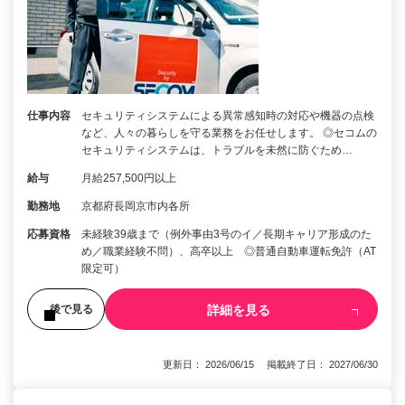
仕事内容
セキュリティシステムによる異常感知時の対応や機器の点検
など、人々の暮らしを守る業務をお任せします。 ◎セコムの
セキュリティシステムは、トラブルを未然に防ぐため…
給与
月給257,500円以上
勤務地
京都府長岡京市内各所
応募資格
未経験39歳まで（例外事由3号のイ／長期キャリア形成のた
め／職業経験不問）、高卒以上 ◎普通自動車運転免許（AT
限定可）
詳細を見る
後で見る
更新日： 2026/06/15 掲載終了日： 2027/06/30