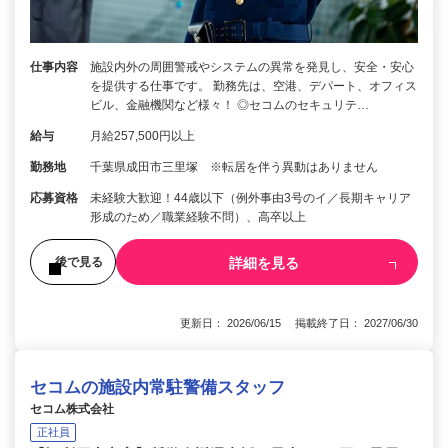
仕事内容
施設内外の周囲警戒やシステムの異常を発見し、安全・安心
を提供する仕事です。 勤務先は、空港、デパート、オフィス
ビル、金融機関など様々！ ◎セコムのセキュリテ…
給与
月給257,500円以上
勤務地
千葉県成田市三里塚 ※転居を伴う異動はありません
応募資格
未経験大歓迎！44歳以下（例外事由3号のイ／長期キャリア
形成のため／職業経験不問）、高卒以上
詳細を見る
後で見る
更新日： 2026/06/15 掲載終了日： 2027/06/30
セコムの施設内常駐警備スタッフ
セコム株式会社
正社員