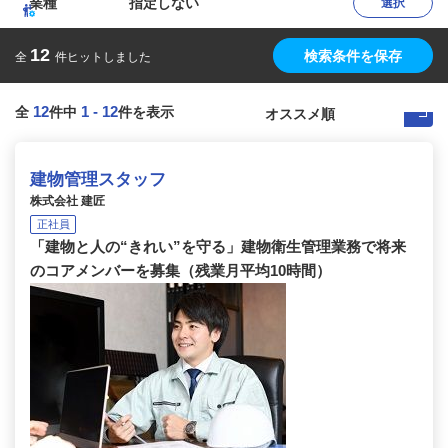
業種
指定しない
選択
12
検索条件を保存
全
件ヒットしました
12
1
-
12
全
件中
件を表示
建物管理スタッフ
株式会社 建匠
正社員
「建物と人の“きれい”を守る」建物衛生管理業務で将来
のコアメンバーを募集（残業月平均10時間）