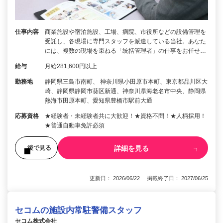
仕事内容
商業施設や宿泊施設、工場、病院、市役所などの設備管理を
受託し、各現場に専門スタッフを派遣している当社。あなた
には、複数の現場を束ねる「統括管理者」の仕事をお任せ…
給与
月給281,600円以上
勤務地
静岡県三島市南町、 神奈川県小田原市本町、東京都品川区大
崎、静岡県静岡市葵区新通、神奈川県海老名市中央、静岡県
熱海市田原本町、愛知県豊橋市駅前大通
応募資格
★経験者・未経験者共に大歓迎！★資格不問！★人柄採用！
★普通自動車免許必須
詳細を見る
後で見る
更新日： 2026/06/22 掲載終了日： 2027/06/25
セコムの施設内常駐警備スタッフ
セコム株式会社