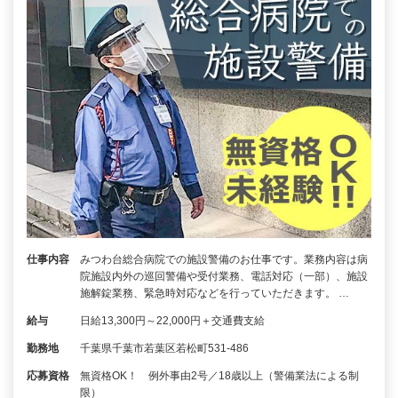
仕事内容
みつわ台総合病院での施設警備のお仕事です。業務内容は病
院施設内外の巡回警備や受付業務、電話対応（一部）、施設
施解錠業務、緊急時対応などを行っていただきます。 …
給与
日給13,300円～22,000円＋交通費支給
勤務地
千葉県千葉市若葉区若松町531-486
応募資格
無資格OK！ 例外事由2号／18歳以上（警備業法による制
限）