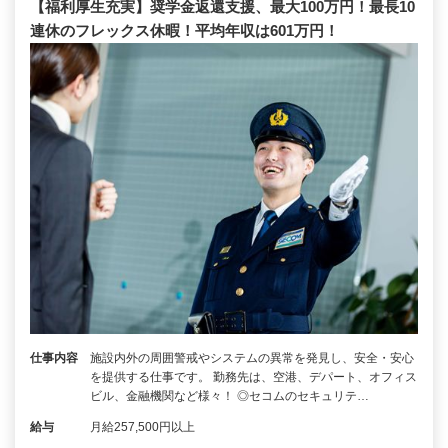
【福利厚生充実】奨学金返還支援、最大100万円！最長10
連休のフレックス休暇！平均年収は601万円！
仕事内容
施設内外の周囲警戒やシステムの異常を発見し、安全・安心
を提供する仕事です。 勤務先は、空港、デパート、オフィス
ビル、金融機関など様々！ ◎セコムのセキュリテ…
給与
月給257,500円以上