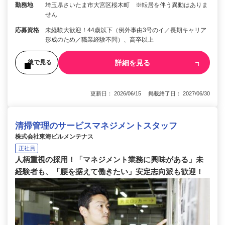
勤務地
埼玉県さいたま市大宮区桜木町 ※転居を伴う異動はありま
せん
応募資格
未経験大歓迎！44歳以下（例外事由3号のイ／長期キャリア
形成のため／職業経験不問）、高卒以上
詳細を見る
後で見る
更新日： 2026/06/15 掲載終了日： 2027/06/30
清掃管理のサービスマネジメントスタッフ
株式会社東海ビルメンテナス
正社員
人柄重視の採用！「マネジメント業務に興味がある」未
経験者も、「腰を据えて働きたい」安定志向派も歓迎！