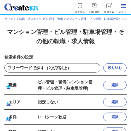
後で見る
閲覧履歴
会員登録
メニュー
クリエイト転職・求人TOP
＞
ビル管理・警備
＞
マンション管理・ビル管理・駐車場管理
＞
マンシ
マンション管理・ビル管理・駐車場管理・そ
の他の転職・求人情報
検索条件の設定
絞り込む
ビル管理・警備(マンション管
職種
選択
理・ビル管理・駐車場管理)
エリア
指定しない
選択
条件
U・Iターン歓迎
選択