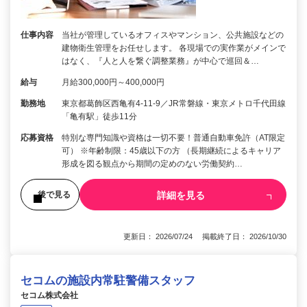
仕事内容
当社が管理しているオフィスやマンション、公共施設などの
建物衛生管理をお任せします。 各現場での実作業がメインで
はなく、『人と人を繋ぐ調整業務』が中心で巡回＆…
給与
月給300,000円～400,000円
勤務地
東京都葛飾区西亀有4-11-9／JR常磐線・東京メトロ千代田線
「亀有駅」徒歩11分
応募資格
特別な専門知識や資格は一切不要！普通自動車免許（AT限定
可） ※年齢制限：45歳以下の方 （長期継続によるキャリア
形成を図る観点から期間の定めのない労働契約…
詳細を見る
後で見る
更新日： 2026/07/24 掲載終了日： 2026/10/30
セコムの施設内常駐警備スタッフ
セコム株式会社