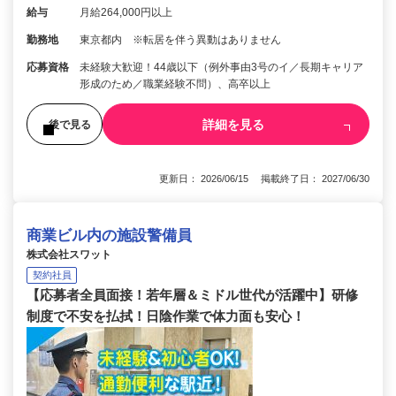
給与
月給264,000円以上
勤務地
東京都内 ※転居を伴う異動はありません
応募資格
未経験大歓迎！44歳以下（例外事由3号のイ／長期キャリア
形成のため／職業経験不問）、高卒以上
詳細を見る
後で見る
更新日： 2026/06/15 掲載終了日： 2027/06/30
商業ビル内の施設警備員
株式会社スワット
契約社員
【応募者全員面接！若年層＆ミドル世代が活躍中】研修
制度で不安を払拭！日陰作業で体力面も安心！