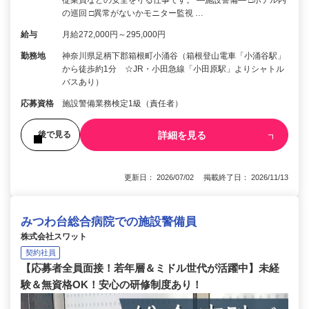
従業員などの安全を守る仕事です。 ―施設警備― □ホテル内
の巡回 □異常がないかモニター監視 …
給与
月給272,000円～295,000円
勤務地
神奈川県足柄下郡箱根町小涌谷（箱根登山電車「小涌谷駅」
から徒歩約1分 ☆JR・小田急線「小田原駅」よりシャトル
バスあり）
応募資格
施設警備業務検定1級（責任者）
詳細を見る
後で見る
更新日： 2026/07/02 掲載終了日： 2026/11/13
みつわ台総合病院での施設警備員
株式会社スワット
契約社員
【応募者全員面接！若年層＆ミドル世代が活躍中】未経
験＆無資格OK！安心の研修制度あり！