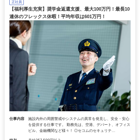
正社員
【福利厚生充実】奨学金返還支援、最大100万円！最長10
連休のフレックス休暇！平均年収は601万円！
仕事内容
施設内外の周囲警戒やシステムの異常を発見し、安全・安心
を提供する仕事です。 勤務先は、空港、デパート、オフィス
ビル、金融機関など様々！ ◎セコムのセキュリテ…