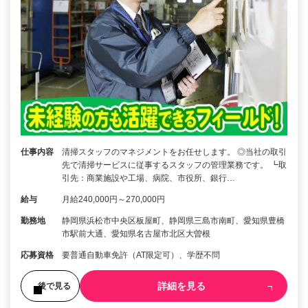
仕事内容
清掃スタッフのマネジメントをお任せします。 ◎当社の取引
先で清掃サービスに従事するスタッフの管理業務です。 ┗取
引先：商業施設や工場、病院、市役所、銀行…
給与
月給240,000円～270,000円
勤務地
静岡県浜松市中央区板屋町、静岡県三島市南町、愛知県豊橋
市駅前大通、愛知県名古屋市北区大曽根
応募資格
要普通自動車免許（AT限定可）、学歴不問
詳細を見る
後で見る