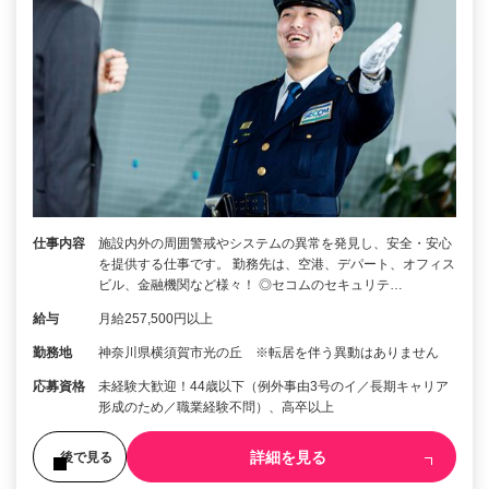
仕事内容
施設内外の周囲警戒やシステムの異常を発見し、安全・安心
を提供する仕事です。 勤務先は、空港、デパート、オフィス
ビル、金融機関など様々！ ◎セコムのセキュリテ…
給与
月給257,500円以上
勤務地
神奈川県横須賀市光の丘 ※転居を伴う異動はありません
応募資格
未経験大歓迎！44歳以下（例外事由3号のイ／長期キャリア
形成のため／職業経験不問）、高卒以上
詳細を見る
後で見る