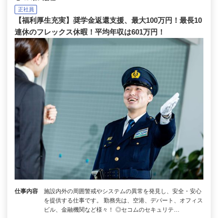
正社員
【福利厚生充実】奨学金返還支援、最大100万円！最長10
連休のフレックス休暇！平均年収は601万円！
仕事内容
施設内外の周囲警戒やシステムの異常を発見し、安全・安心
を提供する仕事です。 勤務先は、空港、デパート、オフィス
ビル、金融機関など様々！ ◎セコムのセキュリテ…