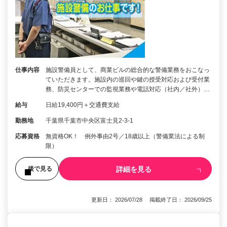
仕事内容
施設警備員として、商業ビルの総合的な警備業務をおこなっ
ていただきます。施設内の巡回や鍵の授受対応および受付業
務、防災センターでの監視業務や電話対応（社内／社外）…
給与
日給19,400円＋交通費支給
勤務地
千葉県千葉市中央区富士見2-3-1
応募資格
無資格OK！ 例外事由2号／18歳以上（警備業法による制
限）
詳細を見る
後で見る
更新日： 2026/07/28 掲載終了日： 2026/09/25