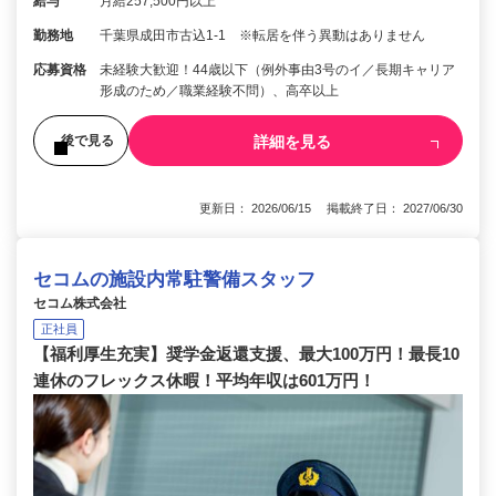
給与
月給257,500円以上
勤務地
千葉県成田市古込1-1 ※転居を伴う異動はありません
応募資格
未経験大歓迎！44歳以下（例外事由3号のイ／長期キャリア
形成のため／職業経験不問）、高卒以上
詳細を見る
後で見る
更新日： 2026/06/15 掲載終了日： 2027/06/30
セコムの施設内常駐警備スタッフ
セコム株式会社
正社員
【福利厚生充実】奨学金返還支援、最大100万円！最長10
連休のフレックス休暇！平均年収は601万円！