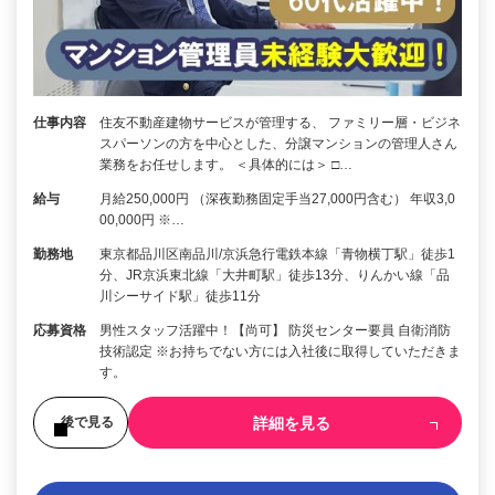
仕事内容
住友不動産建物サービスが管理する、 ファミリー層・ビジネ
スパーソンの方を中心とした、分譲マンションの管理人さん
業務をお任せします。 ＜具体的には＞ □…
給与
月給250,000円 （深夜勤務固定手当27,000円含む） 年収3,0
00,000円 ※…
勤務地
東京都品川区南品川/京浜急行電鉄本線「青物横丁駅」徒歩1
分、JR京浜東北線「大井町駅」徒歩13分、りんかい線「品
川シーサイド駅」徒歩11分
応募資格
男性スタッフ活躍中！【尚可】 防災センター要員 自衛消防
技術認定 ※お持ちでない方には入社後に取得していただきま
す。
詳細を見る
後で見る