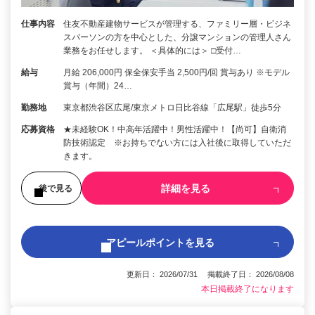
仕事内容
住友不動産建物サービスが管理する、ファミリー層・ビジネ
スパーソンの方を中心とした、分譲マンションの管理人さん
業務をお任せします。 ＜具体的には＞ □受付…
給与
月給 206,000円 保全保安手当 2,500円/回 賞与あり ※モデル
賞与（年間）24…
勤務地
東京都渋谷区広尾/東京メトロ日比谷線「広尾駅」徒歩5分
応募資格
★未経験OK！中高年活躍中！男性活躍中！【尚可】自衛消
防技術認定 ※お持ちでない方には入社後に取得していただ
きます。
詳細を見る
後で見る
アピールポイントを見る
更新日： 2026/07/31 掲載終了日： 2026/08/08
本日掲載終了になります