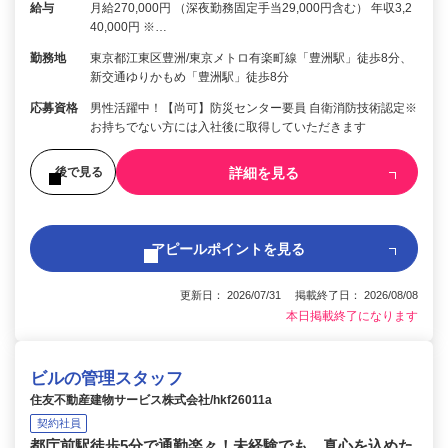
給与
月給270,000円 （深夜勤務固定手当29,000円含む） 年収3,2
40,000円 ※…
勤務地
東京都江東区豊洲/東京メトロ有楽町線「豊洲駅」徒歩8分、
新交通ゆりかもめ「豊洲駅」徒歩8分
応募資格
男性活躍中！【尚可】防災センター要員 自衛消防技術認定※
お持ちでない方には入社後に取得していただきます
詳細を見る
後で見る
アピールポイントを見る
更新日： 2026/07/31 掲載終了日： 2026/08/08
本日掲載終了になります
ビルの管理スタッフ
住友不動産建物サービス株式会社/hkf26011a
契約社員
都庁前駅徒歩5分で通勤楽々！未経験でも、真心を込めた