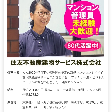
仕事内容
＼＼2026年7月下旬管理開始予定の新規マンション！／／ 住
友不動産建物サービスが管理する、 ファミリー層・ビジネス
パーソンの方を中心とした、分譲マンション…
給与
月給 211,000円 賞与あり ※モデル賞与（年間）240,000円
年収2,772,0…
勤務地
東京都大田区下丸子/東急多摩川線「鵜の木駅」徒歩9分、東
急多摩川線「下丸子駅」徒歩7分