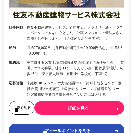
仕事内容
住友不動産建物サービスが管理する、ファミリー層・ビジネ
スパーソンの方を中心とした、分譲マンションの管理人さん
業務をお任せします。 【具体的なお仕事内容】 …
給与
月給270,000円 （深夜勤務固定手当29,000円含む） 年収3,2
40,000円 ※…
勤務地
東京都江東区有明/東京臨海新交通臨海線（ゆりかもめ）「有
明テニスの森駅」徒歩11分、りんかい線「国際展示場駅」徒
歩15分、東京都交通局「有明小中学校前」下車1分
応募資格
未経験OK ★シニアの方も活躍中！【尚可】防災センター要
員 自衛消防技術認定 上級救命 クリーニング師講習/クリーニ
ング業務従事者講習※お持ちでない方には入社後…
詳細を見る
後で見る
アピールポイントを見る