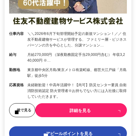
仕事内容
＼＼2026年6月下旬管理開始予定の新規マンション！／／ 住
友不動産建物サービスが管理する、 ファミリー層・ビジネス
パーソンの方を中心とした、分譲マンション…
給与
月給270,000円 （深夜勤務固定手当29,000円含む） 年収3,2
40,000円 ※…
勤務地
東京都中央区月島/東京メトロ有楽町線、都営大江戸線「月島
駅」徒歩5分
応募資格
未経験歓迎！中高年活躍中！【尚可】防災センター要員 自衛
消防技術認定 防火管理者※お持ちでない方には入社後に取得
していただきます。
詳細を見る
後で見る
アピールポイントを見る