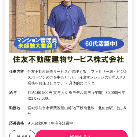
仕事内容
住友不動産建物サービスが管理する、 ファミリー層・ビジネ
スパーソンの方を中心とした、分譲マンションの管理人さん
業務をお任せします。 ＜具体的には＞ □…
給与
月給166,500円 賞与あり ※モデル賞与（年間）80,000円 年
収2,078,000…
勤務地
宮城県仙台市青葉区葉山町/地下鉄南北線「北仙台駅」徒歩6
分
応募資格
★未経験OK！中高年活躍中！