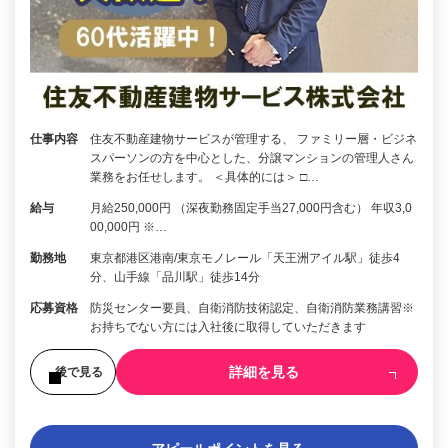
仕事内容
住友不動産建物サービスが管理する、 ファミリー層・ビジネ
スパーソンの方を中心とした、分譲マンションの管理人さん
業務をお任せします。 ＜具体的には＞ □…
給与
月給250,000円 （深夜勤務固定手当27,000円含む） 年収3,0
00,000円 ※…
勤務地
東京都港区港南/東京モノレール「天王洲アイル駅」徒歩4
分、山手線「品川駅」徒歩14分
応募資格
防災センター要員、自衛消防技術認定、自衛消防業務講習※
お持ちでない方には入社後に取得していただきます
詳細を見る
後で見る