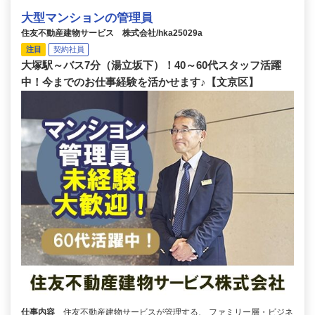
大型マンションの管理員
住友不動産建物サービス 株式会社/hka25029a
注目
契約社員
大塚駅～バス7分（湯立坂下）！40～60代スタッフ活躍
中！今までのお仕事経験を活かせます♪【文京区】
仕事内容
住友不動産建物サービスが管理する、 ファミリー層・ビジネ