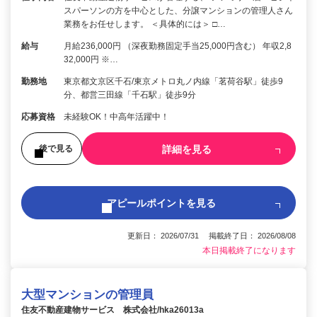
スパーソンの方を中心とした、分譲マンションの管理人さん
業務をお任せします。 ＜具体的には＞ □…
給与
月給236,000円 （深夜勤務固定手当25,000円含む） 年収2,8
32,000円 ※…
勤務地
東京都文京区千石/東京メトロ丸ノ内線「茗荷谷駅」徒歩9
分、都営三田線「千石駅」徒歩9分
応募資格
未経験OK！中高年活躍中！
詳細を見る
後で見る
アピールポイントを見る
更新日： 2026/07/31 掲載終了日： 2026/08/08
本日掲載終了になります
大型マンションの管理員
住友不動産建物サービス 株式会社/hka26013a