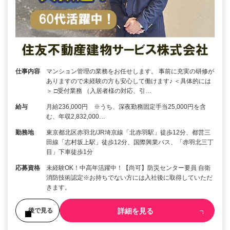
仕事内容
マンション管理の業務をお任せします。 事前に充実の研修が
ありますので未経験の方も安心して働けます♪ ＜具体的には
＞ □受付業務 （入居者様の対応、引…
給与
月給236,000円 ※うち、深夜勤務固定手当25,000円を含
む、年収2,832,000…
勤務地
東京都北区赤羽北/JR埼京線「北赤羽駅」徒歩12分、都営三
田線「志村坂上駅」徒歩12分、国際興業バス、「赤羽北三丁
目」下車徒歩1分
応募資格
未経験OK！中高年活躍中！【尚可】防災センター要員 自衛
消防技術認定※お持ちでない方には入社後に取得していただ
きます。
詳細を見る
後で見る