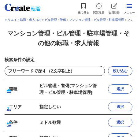
後で見る
閲覧履歴
会員登録
メニュー
クリエイト転職・求人TOP
＞
ビル管理・警備
＞
マンション管理・ビル管理・駐車場管理
＞
マンシ
マンション管理・ビル管理・駐車場管理・そ
の他の転職・求人情報
検索条件の設定
絞り込む
ビル管理・警備(マンション管
職種
選択
理・ビル管理・駐車場管理)
エリア
指定しない
選択
条件
ミドル歓迎
選択