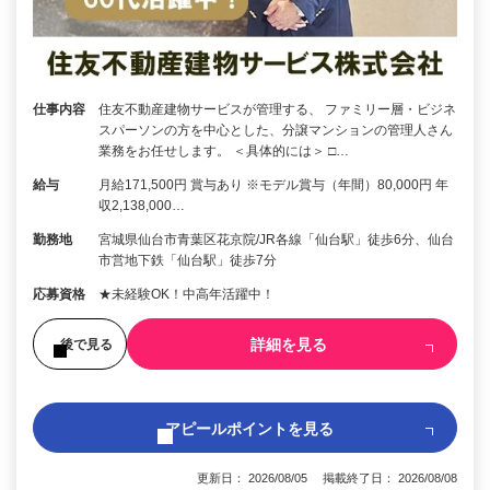
仕事内容
住友不動産建物サービスが管理する、 ファミリー層・ビジネ
スパーソンの方を中心とした、分譲マンションの管理人さん
業務をお任せします。 ＜具体的には＞ □…
給与
月給171,500円 賞与あり ※モデル賞与（年間）80,000円 年
収2,138,000…
勤務地
宮城県仙台市青葉区花京院/JR各線「仙台駅」徒歩6分、仙台
市営地下鉄「仙台駅」徒歩7分
応募資格
★未経験OK！中高年活躍中！
詳細を見る
後で見る
アピールポイントを見る
更新日： 2026/08/05 掲載終了日： 2026/08/08