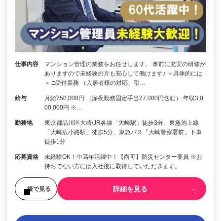
仕事内容
マンション管理の業務をお任せします。 事前に充実の研修が
ありますので未経験の方も安心して働けます♪ ＜具体的には
＞ □受付業務 （入居者様の対応、引…
給与
月給250,000円 （深夜勤務固定手当27,000円含む） 年収3,0
00,000円 ※…
勤務地
東京都品川区大崎/JR各線「大崎駅」徒歩3分、東急池上線
「大崎広小路駅」徒歩5分、東急バス「大崎警察署前」下車
徒歩1分
応募資格
未経験OK！中高年活躍中！【尚可】防災センター要員 ※お
持ちでない方には入社後に取得していただきます。
詳細を見る
後で見る