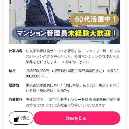
仕事内容
住友不動産建物サービスが管理する、 ファミリー層・ビジネ
スパーソンの方を中心とした、分譲マンションの管理人さん
業務をお任せします。 ＜具体的には＞ □…
給与
月給250,000円 （深夜勤務固定手当27,000円含む） 年収3,0
00,000円 ※…
勤務地
東京都渋谷区恵比寿/JR「恵比寿駅」徒歩7分、東京メトロ日
比谷線「恵比寿駅」徒歩7分
応募資格
男性活躍中！【尚可】防災センター要員 自衛消防技術認定※
お持ちでない方には入社後に取得していただきます
詳細を見る
後で見る