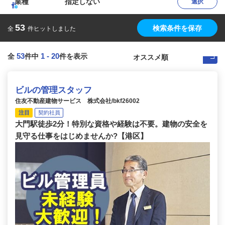
業種
指定しない
選択
53
検索条件を保存
全
件ヒットしました
53
1
-
20
全
件中
件を表示
ビルの管理スタッフ
住友不動産建物サービス 株式会社/bkf26002
注目
契約社員
大門駅徒歩2分！特別な資格や経験は不要。建物の安全を
見守る仕事をはじめませんか?【港区】