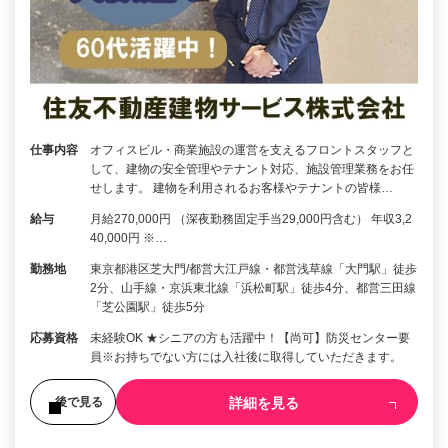
仕事内容
オフィスビル・商業施設の運営を支えるフロントスタッフと
して、建物の安全管理やテナント対応、施設管理業務をお任
せします。 建物を利用されるお客様やテナントの皆様…
給与
月給270,000円 （深夜勤務固定手当29,000円含む） 年収3,2
40,000円 ※…
勤務地
東京都港区芝大門/都営大江戸線・都営浅草線「大門駅」徒歩
2分、山手線・京浜東北線「浜松町駅」徒歩4分、都営三田線
「芝公園駅」徒歩5分
応募資格
未経験OK ★シニアの方も活躍中！【尚可】防災センター要
員※お持ちでない方には入社後に取得していただきます。
詳細を見る
後で見る