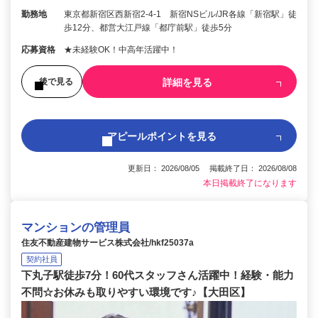
勤務地
東京都新宿区西新宿2-4-1 新宿NSビル/JR各線「新宿駅」徒
歩12分、都営大江戸線「都庁前駅」徒歩5分
応募資格
★未経験OK！中高年活躍中！
詳細を見る
後で見る
アピールポイントを見る
更新日： 2026/08/05 掲載終了日： 2026/08/08
本日掲載終了になります
マンションの管理員
住友不動産建物サービス株式会社/hkf25037a
契約社員
下丸子駅徒歩7分！60代スタッフさん活躍中！経験・能力
不問☆お休みも取りやすい環境です♪【大田区】