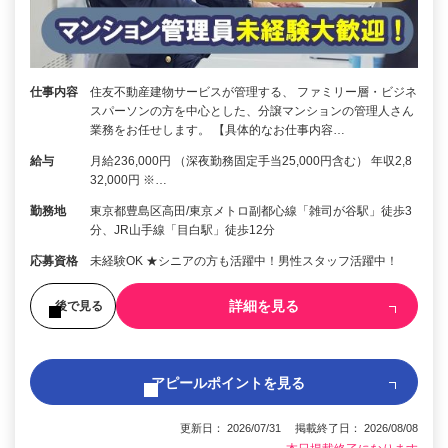
仕事内容
住友不動産建物サービスが管理する、 ファミリー層・ビジネ
スパーソンの方を中心とした、分譲マンションの管理人さん
業務をお任せします。 【具体的なお仕事内容…
給与
月給236,000円 （深夜勤務固定手当25,000円含む） 年収2,8
32,000円 ※…
勤務地
東京都豊島区高田/東京メトロ副都心線「雑司が谷駅」徒歩3
分、JR山手線「目白駅」徒歩12分
応募資格
未経験OK ★シニアの方も活躍中！男性スタッフ活躍中！
詳細を見る
後で見る
アピールポイントを見る
更新日： 2026/07/31 掲載終了日： 2026/08/08