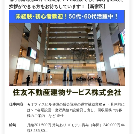
挨拶ができる方をお待ちしています！【新宿区】
仕事内容
★オフィスビル併設の貸会議室の運営補助業務★ ＜具体的に
は＞ □会場設営・撤収業務 □設備貸し出し、回収業務 □お客
様のご案内 など ※仕…
給与
月給201,500円 賞与あり ※モデル賞与（年間）240,000円 年
収3,235,80…