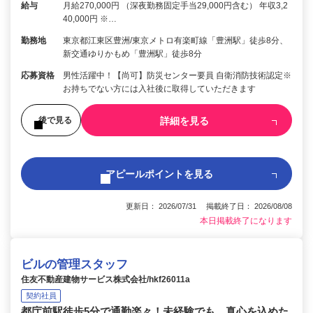
給与
月給270,000円 （深夜勤務固定手当29,000円含む） 年収3,2
40,000円 ※…
勤務地
東京都江東区豊洲/東京メトロ有楽町線「豊洲駅」徒歩8分、
新交通ゆりかもめ「豊洲駅」徒歩8分
応募資格
男性活躍中！【尚可】防災センター要員 自衛消防技術認定※
お持ちでない方には入社後に取得していただきます
詳細を見る
後で見る
アピールポイントを見る
更新日： 2026/07/31 掲載終了日： 2026/08/08
本日掲載終了になります
ビルの管理スタッフ
住友不動産建物サービス株式会社/hkf26011a
契約社員
都庁前駅徒歩5分で通勤楽々！未経験でも、真心を込めた