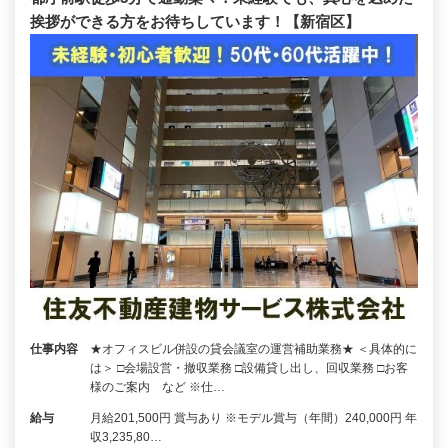
挨拶ができる方をお待ちしています！【新宿区】
仕事内容
★オフィスビル併設の貸会議室の運営補助業務★ ＜具体的に
は＞ □会場設営・撤収業務 □設備貸し出し、回収業務 □お客
様のご案内 など ※仕…
給与
月給201,500円 賞与あり ※モデル賞与（年間）240,000円 年
収3,235,80…