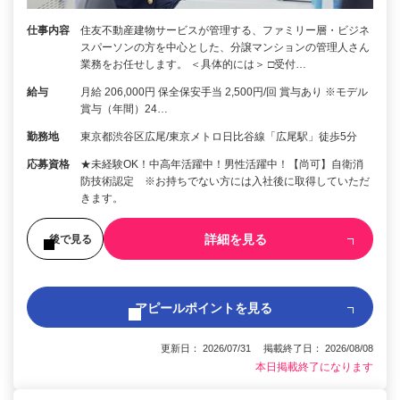
仕事内容
住友不動産建物サービスが管理する、ファミリー層・ビジネ
スパーソンの方を中心とした、分譲マンションの管理人さん
業務をお任せします。 ＜具体的には＞ □受付…
給与
月給 206,000円 保全保安手当 2,500円/回 賞与あり ※モデル
賞与（年間）24…
勤務地
東京都渋谷区広尾/東京メトロ日比谷線「広尾駅」徒歩5分
応募資格
★未経験OK！中高年活躍中！男性活躍中！【尚可】自衛消
防技術認定 ※お持ちでない方には入社後に取得していただ
きます。
詳細を見る
後で見る
アピールポイントを見る
更新日： 2026/07/31 掲載終了日： 2026/08/08
本日掲載終了になります