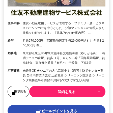
仕事内容
住友不動産建物サービスが管理する、ファミリー層・ビジネ
スパーソンの方を中心とした、分譲マンションの管理人さん
業務をお任せします。 【具体的なお仕事内容】 …
給与
月給270,000円 （深夜勤務固定手当29,000円含む） 年収3,2
40,000円 ※…
勤務地
東京都江東区有明/東京臨海新交通臨海線（ゆりかもめ）「有
明テニスの森駅」徒歩11分、りんかい線「国際展示場駅」徒
歩15分、東京都交通局「有明小中学校前」下車1分
応募資格
未経験OK ★シニアの方も活躍中！【尚可】防災センター要
員 自衛消防技術認定 上級救命 クリーニング師講習/クリーニ
ング業務従事者講習※お持ちでない方には入社後…
詳細を見る
後で見る
アピールポイントを見る