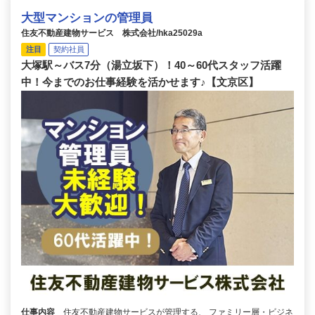
大型マンションの管理員
住友不動産建物サービス 株式会社/hka25029a
注目
契約社員
大塚駅～バス7分（湯立坂下）！40～60代スタッフ活躍
中！今までのお仕事経験を活かせます♪【文京区】
仕事内容
住友不動産建物サービスが管理する、 ファミリー層・ビジネ