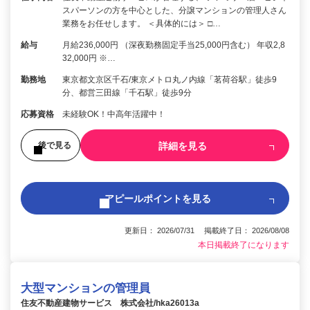
スパーソンの方を中心とした、分譲マンションの管理人さん
業務をお任せします。 ＜具体的には＞ □…
給与
月給236,000円 （深夜勤務固定手当25,000円含む） 年収2,8
32,000円 ※…
勤務地
東京都文京区千石/東京メトロ丸ノ内線「茗荷谷駅」徒歩9
分、都営三田線「千石駅」徒歩9分
応募資格
未経験OK！中高年活躍中！
詳細を見る
後で見る
アピールポイントを見る
更新日： 2026/07/31 掲載終了日： 2026/08/08
本日掲載終了になります
大型マンションの管理員
住友不動産建物サービス 株式会社/hka26013a