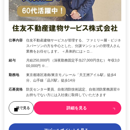
仕事内容
住友不動産建物サービスが管理する、 ファミリー層・ビジネ
スパーソンの方を中心とした、分譲マンションの管理人さん
業務をお任せします。 ＜具体的には＞ □…
給与
月給250,000円 （深夜勤務固定手当27,000円含む） 年収3,0
00,000円 ※…
勤務地
東京都港区港南/東京モノレール「天王洲アイル駅」徒歩4
分、山手線「品川駅」徒歩14分
応募資格
防災センター要員、自衛消防技術認定、自衛消防業務講習※
お持ちでない方には入社後に取得していただきます
詳細を見る
後で見る