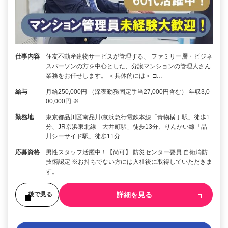
仕事内容
住友不動産建物サービスが管理する、 ファミリー層・ビジネ
スパーソンの方を中心とした、分譲マンションの管理人さん
業務をお任せします。 ＜具体的には＞ □…
給与
月給250,000円 （深夜勤務固定手当27,000円含む） 年収3,0
00,000円 ※…
勤務地
東京都品川区南品川/京浜急行電鉄本線「青物横丁駅」徒歩1
分、JR京浜東北線「大井町駅」徒歩13分、りんかい線「品
川シーサイド駅」徒歩11分
応募資格
男性スタッフ活躍中！【尚可】 防災センター要員 自衛消防
技術認定 ※お持ちでない方には入社後に取得していただきま
す。
詳細を見る
後で見る