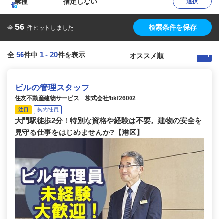
業種
指定しない
選択
56
検索条件を保存
全
件ヒットしました
56
1
-
20
全
件中
件を表示
ビルの管理スタッフ
住友不動産建物サービス 株式会社/bkf26002
注目
契約社員
大門駅徒歩2分！特別な資格や経験は不要。建物の安全を
見守る仕事をはじめませんか?【港区】