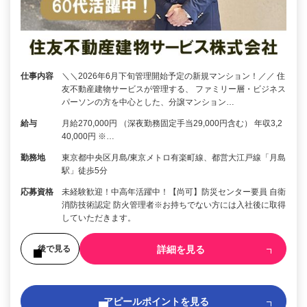
仕事内容
＼＼2026年6月下旬管理開始予定の新規マンション！／／ 住
友不動産建物サービスが管理する、 ファミリー層・ビジネス
パーソンの方を中心とした、分譲マンション…
給与
月給270,000円 （深夜勤務固定手当29,000円含む） 年収3,2
40,000円 ※…
勤務地
東京都中央区月島/東京メトロ有楽町線、都営大江戸線「月島
駅」徒歩5分
応募資格
未経験歓迎！中高年活躍中！【尚可】防災センター要員 自衛
消防技術認定 防火管理者※お持ちでない方には入社後に取得
していただきます。
詳細を見る
後で見る
アピールポイントを見る