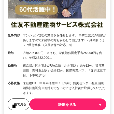
仕事内容
マンション管理の業務をお任せします。 事前に充実の研修が
ありますので未経験の方も安心して働けます♪ ＜具体的には
＞ □受付業務 （入居者様の対応、引…
給与
月給236,000円 ※うち、深夜勤務固定手当25,000円を含
む、年収2,832,000…
勤務地
東京都北区赤羽北/JR埼京線「北赤羽駅」徒歩12分、都営三
田線「志村坂上駅」徒歩12分、国際興業バス、「赤羽北三丁
目」下車徒歩1分
応募資格
未経験OK！中高年活躍中！【尚可】防災センター要員 自衛
消防技術認定※お持ちでない方には入社後に取得していただ
きます。
詳細を見る
後で見る