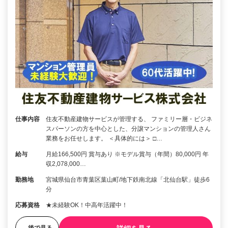
仕事内容
住友不動産建物サービスが管理する、 ファミリー層・ビジネ
スパーソンの方を中心とした、分譲マンションの管理人さん
業務をお任せします。 ＜具体的には＞ □…
給与
月給166,500円 賞与あり ※モデル賞与（年間）80,000円 年
収2,078,000…
勤務地
宮城県仙台市青葉区葉山町/地下鉄南北線「北仙台駅」徒歩6
分
応募資格
★未経験OK！中高年活躍中！