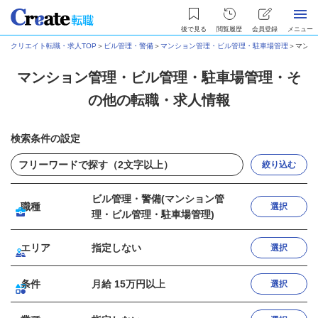
後で見る
閲覧履歴
会員登録
メニュー
クリエイト転職・求人TOP
＞
ビル管理・警備
＞
マンション管理・ビル管理・駐車場管理
＞
マンシ
マンション管理・ビル管理・駐車場管理・そ
の他の転職・求人情報
検索条件の設定
絞り込む
ビル管理・警備(マンション管
職種
選択
理・ビル管理・駐車場管理)
エリア
指定しない
選択
条件
月給 15万円以上
選択