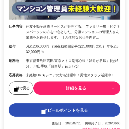
仕事内容
住友不動産建物サービスが管理する、 ファミリー層・ビジネ
スパーソンの方を中心とした、分譲マンションの管理人さん
業務をお任せします。 【具体的なお仕事内容…
給与
月給236,000円 （深夜勤務固定手当25,000円含む） 年収2,8
32,000円 ※…
勤務地
東京都豊島区高田/東京メトロ副都心線「雑司が谷駅」徒歩3
分、JR山手線「目白駅」徒歩12分
応募資格
未経験OK ★シニアの方も活躍中！男性スタッフ活躍中！
詳細を見る
後で見る
アピールポイントを見る
更新日： 2026/07/31 掲載終了日： 2026/08/08