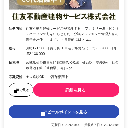
仕事内容
住友不動産建物サービスが管理する、 ファミリー層・ビジネ
スパーソンの方を中心とした、分譲マンションの管理人さん
業務をお任せします。 ＜具体的には＞ □…
給与
月給171,500円 賞与あり ※モデル賞与（年間）80,000円 年
収2,138,000…
勤務地
宮城県仙台市青葉区花京院/JR各線「仙台駅」徒歩6分、仙台
市営地下鉄「仙台駅」徒歩7分
応募資格
★未経験OK！中高年活躍中！
詳細を見る
後で見る
アピールポイントを見る
更新日： 2026/08/05 掲載終了日： 2026/08/08