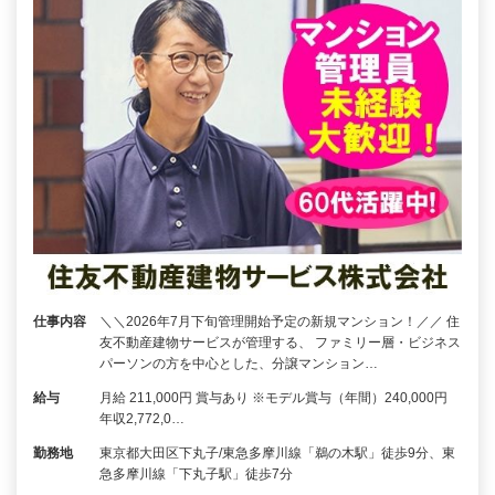
仕事内容
＼＼2026年7月下旬管理開始予定の新規マンション！／／ 住
友不動産建物サービスが管理する、 ファミリー層・ビジネス
パーソンの方を中心とした、分譲マンション…
給与
月給 211,000円 賞与あり ※モデル賞与（年間）240,000円
年収2,772,0…
勤務地
東京都大田区下丸子/東急多摩川線「鵜の木駅」徒歩9分、東
急多摩川線「下丸子駅」徒歩7分