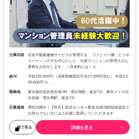
仕事内容
住友不動産建物サービスが管理する、 ファミリー層・ビジネ
スパーソンの方を中心とした、分譲マンションの管理人さん
業務をお任せします。 ＜具体的には＞ □…
給与
月給250,000円 （深夜勤務固定手当27,000円含む） 年収3,0
00,000円 ※…
勤務地
東京都渋谷区恵比寿/JR「恵比寿駅」徒歩7分、東京メトロ日
比谷線「恵比寿駅」徒歩7分
応募資格
男性活躍中！【尚可】防災センター要員 自衛消防技術認定※
お持ちでない方には入社後に取得していただきます
詳細を見る
後で見る