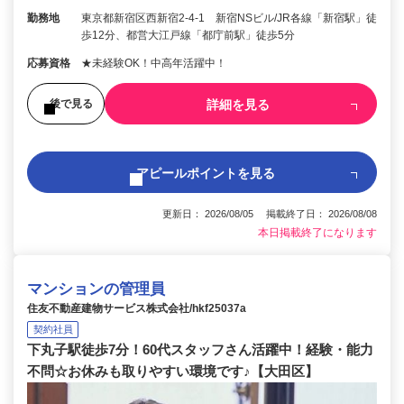
勤務地
東京都新宿区西新宿2-4-1 新宿NSビル/JR各線「新宿駅」徒
歩12分、都営大江戸線「都庁前駅」徒歩5分
応募資格
★未経験OK！中高年活躍中！
詳細を見る
後で見る
アピールポイントを見る
更新日： 2026/08/05 掲載終了日： 2026/08/08
本日掲載終了になります
マンションの管理員
住友不動産建物サービス株式会社/hkf25037a
契約社員
下丸子駅徒歩7分！60代スタッフさん活躍中！経験・能力
不問☆お休みも取りやすい環境です♪【大田区】