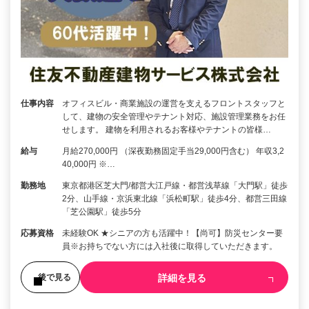
仕事内容
オフィスビル・商業施設の運営を支えるフロントスタッフと
して、建物の安全管理やテナント対応、施設管理業務をお任
せします。 建物を利用されるお客様やテナントの皆様…
給与
月給270,000円 （深夜勤務固定手当29,000円含む） 年収3,2
40,000円 ※…
勤務地
東京都港区芝大門/都営大江戸線・都営浅草線「大門駅」徒歩
2分、山手線・京浜東北線「浜松町駅」徒歩4分、都営三田線
「芝公園駅」徒歩5分
応募資格
未経験OK ★シニアの方も活躍中！【尚可】防災センター要
員※お持ちでない方には入社後に取得していただきます。
詳細を見る
後で見る