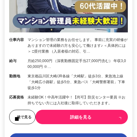
仕事内容
マンション管理の業務をお任せします。 事前に充実の研修が
ありますので未経験の方も安心して働けます♪ ＜具体的には
＞ □受付業務 （入居者様の対応、引…
給与
月給250,000円 （深夜勤務固定手当27,000円含む） 年収3,0
00,000円 ※…
勤務地
東京都品川区大崎/JR各線「大崎駅」徒歩3分、東急池上線
「大崎広小路駅」徒歩5分、東急バス「大崎警察署前」下車
徒歩1分
応募資格
未経験OK！中高年活躍中！【尚可】防災センター要員 ※お
持ちでない方には入社後に取得していただきます。
詳細を見る
後で見る