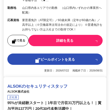
＋各種手当 《★…
勤務地
山口県内各エリアでの勤務 （山口県内いずれかの事業所へ
配属）
応募資格
要普通免許（AT限定可）／60歳未満（定年が60歳の為）／
高卒以上（※労働基準法等法令の規定により） ※普通免許を
お持ちでない方は入社までの取得でOK！
詳細を見る
後で見る
アピールポイントを見る
更新日： 2026/07/22 掲載終了日： 2026/08/31
ALSOKのセキュリティスタッフ
ALSOK株式会社
正社員
95%が未経験スタート｜1年目で月収31万円以上も！｜賞
与平均137万円｜20代30代多数活躍中！