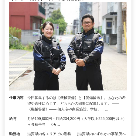
仕事内容
今回募集するのは【機械警備】と【警備輸送】。あなたの希
望や適性に応じて、どちらかの部署に配属します。 ――
《機械警備》―― 個人宅や商業施設、学校、一…
給与
月給199,800円～月給234,200円（大卒以上225,000円以上）
＋各種手当 《★…
勤務地
滋賀県内各エリアでの勤務 （滋賀県内いずれかの事業所へ