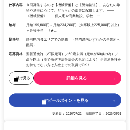
仕事内容
今回募集するのは【機械警備】と【警備輸送】。あなたの希
望や適性に応じて、どちらかの部署に配属します。 ――
《機械警備》―― 個人宅や商業施設、学校、一…
給与
月給199,800円～月給234,200円（大卒以上225,000円以上）
＋各種手当 《★…
勤務地
静岡県内各エリアでの勤務 （静岡県内いずれかの事業所へ
配属）
応募資格
要普通免許（AT限定可）／60歳未満（定年が60歳の為）／
高卒以上（※労働基準法等法令の規定により） ※普通免許を
お持ちでない方は入社までの取得でOK！
詳細を見る
後で見る
アピールポイントを見る
更新日： 2026/07/22 掲載終了日： 2026/08/31