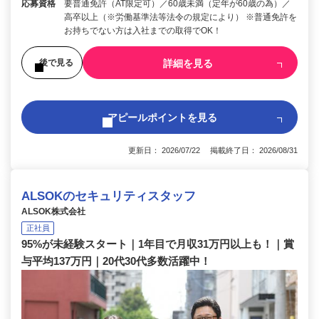
応募資格
要普通免許（AT限定可）／60歳未満（定年が60歳の為）／
高卒以上（※労働基準法等法令の規定により） ※普通免許を
お持ちでない方は入社までの取得でOK！
詳細を見る
後で見る
アピールポイントを見る
更新日： 2026/07/22 掲載終了日： 2026/08/31
ALSOKのセキュリティスタッフ
ALSOK株式会社
正社員
95%が未経験スタート｜1年目で月収31万円以上も！｜賞
与平均137万円｜20代30代多数活躍中！