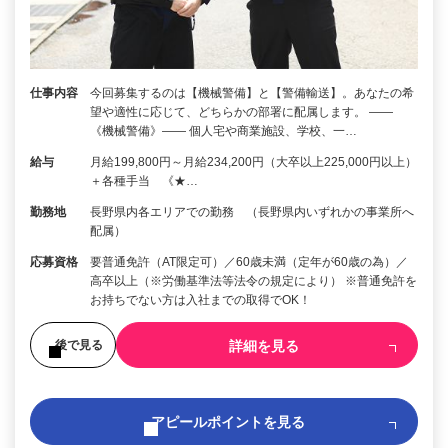
仕事内容
今回募集するのは【機械警備】と【警備輸送】。あなたの希
望や適性に応じて、どちらかの部署に配属します。 ――
《機械警備》―― 個人宅や商業施設、学校、一…
給与
月給199,800円～月給234,200円（大卒以上225,000円以上）
＋各種手当 《★…
勤務地
長野県内各エリアでの勤務 （長野県内いずれかの事業所へ
配属）
応募資格
要普通免許（AT限定可）／60歳未満（定年が60歳の為）／
高卒以上（※労働基準法等法令の規定により） ※普通免許を
お持ちでない方は入社までの取得でOK！
詳細を見る
後で見る
アピールポイントを見る