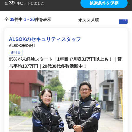
39
検索条件を保存
全
件ヒットしました
39
1
-
20
全
件中
件を表示
ALSOKのセキュリティスタッフ
ALSOK株式会社
正社員
95%が未経験スタート｜1年目で月収31万円以上も！｜賞
与平均137万円｜20代30代多数活躍中！