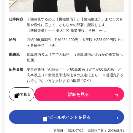
仕事内容
今回募集するのは【機械警備】と【警備輸送】。あなたの希
望や適性に応じて、どちらかの部署に配属します。 ――
《機械警備》―― 個人宅や商業施設、学校、一…
給与
月給199,800円～月給234,200円（大卒以上225,000円以上）
＋各種手当 《★…
勤務地
徳島県内各エリアでの勤務 （徳島県内いずれかの事業所へ
配属）
応募資格
要普通免許（AT限定可）／60歳未満（定年が60歳の為）／
高卒以上（※労働基準法等法令の規定により） ※普通免許を
お持ちでない方は入社までの取得でOK！
詳細を見る
後で見る
アピールポイントを見る
更新日： 2026/07/22 掲載終了日： 2026/08/31