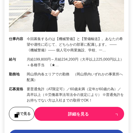
仕事内容
今回募集するのは【機械警備】と【警備輸送】。あなたの希
望や適性に応じて、どちらかの部署に配属します。 ――
《機械警備》―― 個人宅や商業施設、学校、一…
給与
月給199,800円～月給234,200円（大卒以上225,000円以上）
＋各種手当 《★…
勤務地
岡山県内各エリアでの勤務 （岡山県内いずれかの事業所へ
配属）
応募資格
要普通免許（AT限定可）／60歳未満（定年が60歳の為）／
高卒以上（※労働基準法等法令の規定により） ※普通免許を
お持ちでない方は入社までの取得でOK！
詳細を見る
後で見る