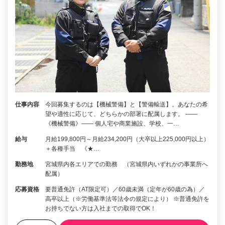
仕事内容
今回募集するのは【機械警備】と【警備輸送】。あなたの希
望や適性に応じて、どちらかの部署に配属します。 ――
《機械警備》―― 個人宅や商業施設、学校、一…
給与
月給199,800円～月給234,200円（大卒以上225,000円以上）
＋各種手当 《★…
勤務地
宮城県内各エリアでの勤務 （宮城県内いずれかの事業所へ
配属）
応募資格
要普通免許（AT限定可）／60歳未満（定年が60歳の為）／
高卒以上（※労働基準法等法令の規定により） ※普通免許を
お持ちでない方は入社までの取得でOK！