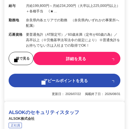
給与
月給199,800円～月給234,200円（大卒以上225,000円以上）
＋各種手当 《★…
勤務地
奈良県内各エリアでの勤務 （奈良県内いずれかの事業所へ
配属）
応募資格
要普通免許（AT限定可）／60歳未満（定年が60歳の為）／
高卒以上（※労働基準法等法令の規定により） ※普通免許を
お持ちでない方は入社までの取得でOK！
詳細を見る
後で見る
アピールポイントを見る
更新日： 2026/07/22 掲載終了日： 2026/08/31
ALSOKのセキュリティスタッフ
ALSOK株式会社
正社員