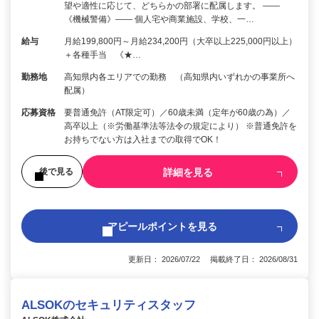
望や適性に応じて、どちらかの部署に配属します。 ――
《機械警備》―― 個人宅や商業施設、学校、一…
給与
月給199,800円～月給234,200円（大卒以上225,000円以上）
＋各種手当 《★…
勤務地
高知県内各エリアでの勤務 （高知県内いずれかの事業所へ
配属）
応募資格
要普通免許（AT限定可）／60歳未満（定年が60歳の為）／
高卒以上（※労働基準法等法令の規定により） ※普通免許を
お持ちでない方は入社までの取得でOK！
詳細を見る
後で見る
アピールポイントを見る
更新日： 2026/07/22 掲載終了日： 2026/08/31
ALSOKのセキュリティスタッフ