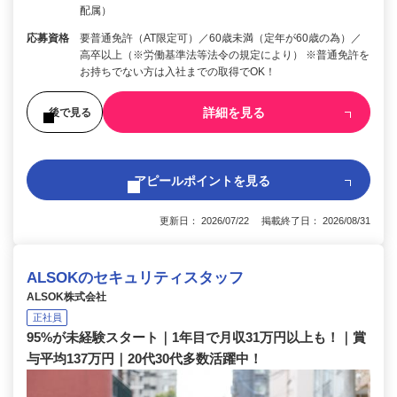
配属）
応募資格
要普通免許（AT限定可）／60歳未満（定年が60歳の為）／
高卒以上（※労働基準法等法令の規定により） ※普通免許を
お持ちでない方は入社までの取得でOK！
詳細を見る
後で見る
アピールポイントを見る
更新日： 2026/07/22 掲載終了日： 2026/08/31
ALSOKのセキュリティスタッフ
ALSOK株式会社
正社員
95%が未経験スタート｜1年目で月収31万円以上も！｜賞
与平均137万円｜20代30代多数活躍中！