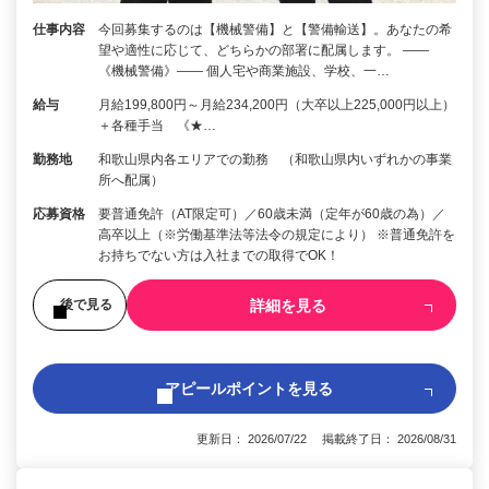
仕事内容
今回募集するのは【機械警備】と【警備輸送】。あなたの希
望や適性に応じて、どちらかの部署に配属します。 ――
《機械警備》―― 個人宅や商業施設、学校、一…
給与
月給199,800円～月給234,200円（大卒以上225,000円以上）
＋各種手当 《★…
勤務地
和歌山県内各エリアでの勤務 （和歌山県内いずれかの事業
所へ配属）
応募資格
要普通免許（AT限定可）／60歳未満（定年が60歳の為）／
高卒以上（※労働基準法等法令の規定により） ※普通免許を
お持ちでない方は入社までの取得でOK！
詳細を見る
後で見る
アピールポイントを見る
更新日： 2026/07/22 掲載終了日： 2026/08/31