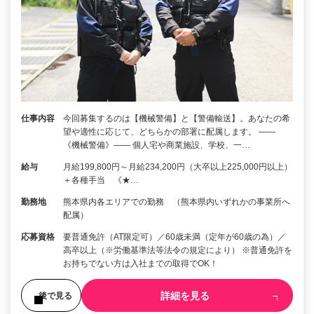
仕事内容
今回募集するのは【機械警備】と【警備輸送】。あなたの希
望や適性に応じて、どちらかの部署に配属します。 ――
《機械警備》―― 個人宅や商業施設、学校、一…
給与
月給199,800円～月給234,200円（大卒以上225,000円以上）
＋各種手当 《★…
勤務地
熊本県内各エリアでの勤務 （熊本県内いずれかの事業所へ
配属）
応募資格
要普通免許（AT限定可）／60歳未満（定年が60歳の為）／
高卒以上（※労働基準法等法令の規定により） ※普通免許を
お持ちでない方は入社までの取得でOK！
詳細を見る
後で見る