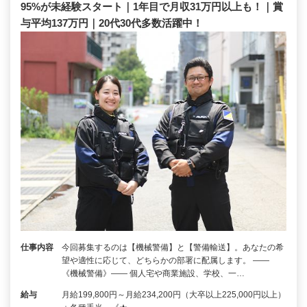
95%が未経験スタート｜1年目で月収31万円以上も！｜賞
与平均137万円｜20代30代多数活躍中！
仕事内容
今回募集するのは【機械警備】と【警備輸送】。あなたの希
望や適性に応じて、どちらかの部署に配属します。 ――
《機械警備》―― 個人宅や商業施設、学校、一…
給与
月給199,800円～月給234,200円（大卒以上225,000円以上）