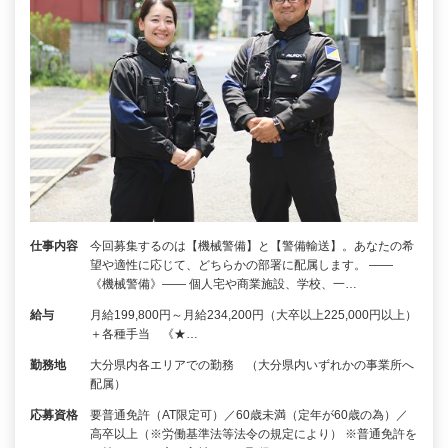
仕事内容
今回募集するのは【機械警備】と【警備輸送】。あなたの希
望や適性に応じて、どちらかの部署に配属します。 ――
《機械警備》―― 個人宅や商業施設、学校、一…
給与
月給199,800円～月給234,200円（大卒以上225,000円以上）
＋各種手当 《★…
勤務地
大分県内各エリアでの勤務 （大分県内いずれかの事業所へ
配属）
応募資格
要普通免許（AT限定可）／60歳未満（定年が60歳の為）／
高卒以上（※労働基準法等法令の規定により） ※普通免許を