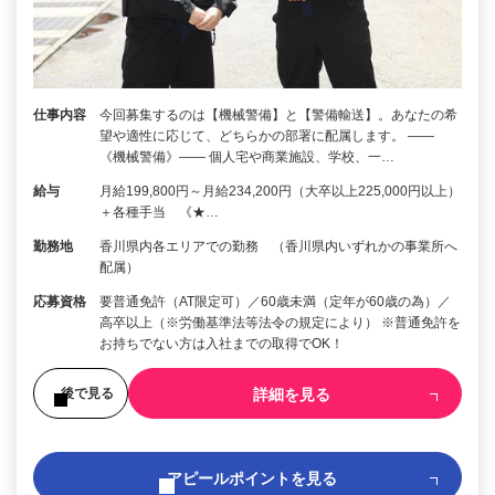
仕事内容
今回募集するのは【機械警備】と【警備輸送】。あなたの希
望や適性に応じて、どちらかの部署に配属します。 ――
《機械警備》―― 個人宅や商業施設、学校、一…
給与
月給199,800円～月給234,200円（大卒以上225,000円以上）
＋各種手当 《★…
勤務地
香川県内各エリアでの勤務 （香川県内いずれかの事業所へ
配属）
応募資格
要普通免許（AT限定可）／60歳未満（定年が60歳の為）／
高卒以上（※労働基準法等法令の規定により） ※普通免許を
お持ちでない方は入社までの取得でOK！
詳細を見る
後で見る
アピールポイントを見る