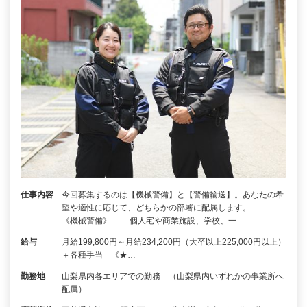
仕事内容
今回募集するのは【機械警備】と【警備輸送】。あなたの希
望や適性に応じて、どちらかの部署に配属します。 ――
《機械警備》―― 個人宅や商業施設、学校、一…
給与
月給199,800円～月給234,200円（大卒以上225,000円以上）
＋各種手当 《★…
勤務地
山梨県内各エリアでの勤務 （山梨県内いずれかの事業所へ
配属）