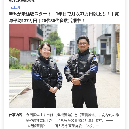
ALSOK株式会社
正社員
95%が未経験スタート｜1年目で月収31万円以上も！｜賞
与平均137万円｜20代30代多数活躍中！
仕事内容
今回募集するのは【機械警備】と【警備輸送】。あなたの希
望や適性に応じて、どちらかの部署に配属します。 ――
《機械警備》―― 個人宅や商業施設、学校、一…