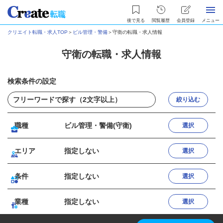
後で見る
閲覧履歴
会員登録
メニュー
クリエイト転職・求人TOP
＞
ビル管理・警備
＞
守衛の転職・求人情報
守衛の転職・求人情報
検索条件の設定
絞り込む
職種
ビル管理・警備(守衛)
選択
エリア
指定しない
選択
条件
指定しない
選択
業種
指定しない
選択