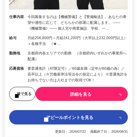
仕事内容
今回募集するのは【機械警備】と【警備輸送】。あなたの希
望や適性に応じて、どちらかの部署に配属します。 ――
《機械警備》―― 個人宅や商業施設、学校、一…
給与
月給206,800円～月給241,200円（大卒以上232,000円以上）
＋各種手当 《★…
勤務地
京都府内各エリアでの勤務 （京都府内いずれかの事業所へ
配属）
応募資格
要普通免許（AT限定可）／60歳未満（定年が60歳の為）／
高卒以上（※労働基準法等法令の規定により） ※普通免許を
お持ちでない方は入社までの取得でOK！
詳細を見る
後で見る
アピールポイントを見る
更新日： 2026/07/22 掲載終了日： 2026/08/31