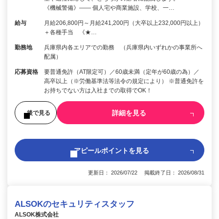
《機械警備》―― 個人宅や商業施設、学校、一…
給与
月給206,800円～月給241,200円（大卒以上232,000円以上）
＋各種手当 《★…
勤務地
兵庫県内各エリアでの勤務 （兵庫県内いずれかの事業所へ
配属）
応募資格
要普通免許（AT限定可）／60歳未満（定年が60歳の為）／
高卒以上（※労働基準法等法令の規定により） ※普通免許を
お持ちでない方は入社までの取得でOK！
詳細を見る
後で見る
アピールポイントを見る
更新日： 2026/07/22 掲載終了日： 2026/08/31
ALSOKのセキュリティスタッフ
ALSOK株式会社