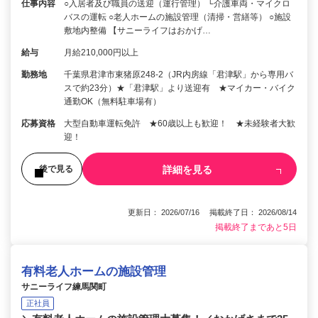
仕事内容
○入居者及び職員の送迎（運行管理） └介護車両・マイクロ
バスの運転 ○老人ホームの施設管理（清掃・営繕等） ○施設
敷地内整備 【サニーライフはおかげ…
給与
月給210,000円以上
勤務地
千葉県君津市東猪原248-2（JR内房線「君津駅」から専用バ
スで約23分）★「君津駅」より送迎有 ★マイカー・バイク
通勤OK（無料駐車場有）
応募資格
大型自動車運転免許 ★60歳以上も歓迎！ ★未経験者大歓
迎！
詳細を見る
後で見る
更新日： 2026/07/16 掲載終了日： 2026/08/14
掲載終了まであと5日
有料老人ホームの施設管理
サニーライフ練馬関町
正社員