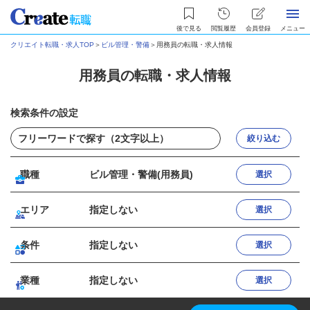
後で見る
閲覧履歴
会員登録
メニュー
クリエイト転職・求人TOP
＞
ビル管理・警備
＞
用務員の転職・求人情報
用務員の転職・求人情報
検索条件の設定
絞り込む
職種
ビル管理・警備(用務員)
選択
エリア
指定しない
選択
条件
指定しない
選択
業種
指定しない
選択