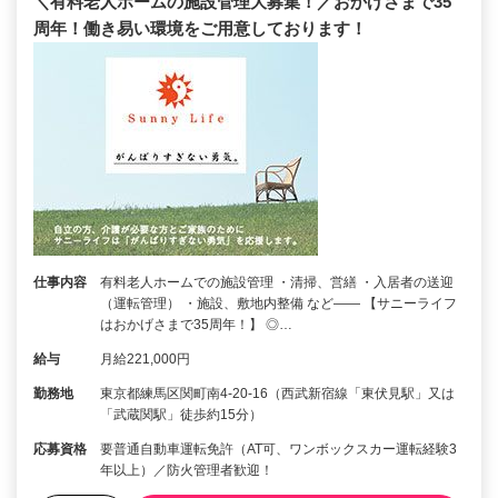
＼有料老人ホームの施設管理大募集！／おかげさまで35
周年！働き易い環境をご用意しております！
仕事内容
有料老人ホームでの施設管理 ・清掃、営繕 ・入居者の送迎
（運転管理） ・施設、敷地内整備 など―― 【サニーライフ
はおかげさまで35周年！】 ◎…
給与
月給221,000円
勤務地
東京都練馬区関町南4-20-16（西武新宿線「東伏見駅」又は
「武蔵関駅」徒歩約15分）
応募資格
要普通自動車運転免許（AT可、ワンボックスカー運転経験3
年以上）／防火管理者歓迎！