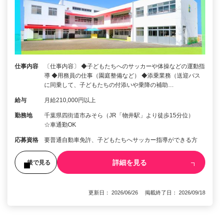
仕事内容
〔仕事内容〕 ◆子どもたちへのサッカーや体操などの運動指
導 ◆用務員の仕事（園庭整備など） ◆添乗業務（送迎バス
に同乗して、子どもたちの付添いや乗降の補助…
給与
月給210,000円以上
勤務地
千葉県四街道市みそら（JR「物井駅」より徒歩15分位）
☆車通勤OK
応募資格
要普通自動車免許、子どもたちへサッカー指導ができる方
詳細を見る
後で見る
更新日： 2026/06/26 掲載終了日： 2026/09/18