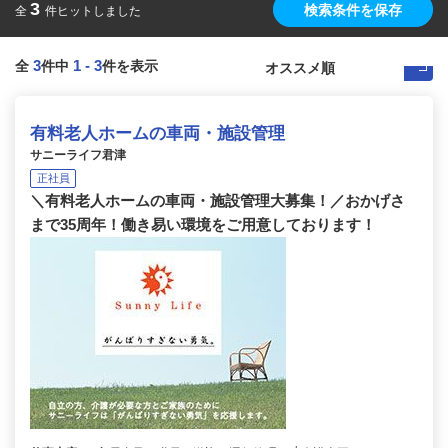
3
検索条件を保存
全
件ヒットしました
3
1
-
3
全
件中
件を表示
有料老人ホームの車両・施設管理
サニーライフ君津
正社員
＼有料老人ホームの車両・施設管理大募集！／おかげさ
まで35周年！働き易い環境をご用意しております！