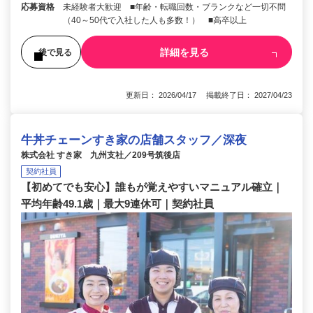
応募資格
未経験者大歓迎 ■年齢・転職回数・ブランクなど一切不問
（40～50代で入社した人も多数！） ■高卒以上
詳細を見る
後で見る
更新日： 2026/04/17 掲載終了日： 2027/04/23
牛丼チェーンすき家の店舗スタッフ／深夜
株式会社 すき家 九州支社／209号筑後店
契約社員
【初めてでも安心】誰もが覚えやすいマニュアル確立｜
平均年齢49.1歳｜最大9連休可｜契約社員