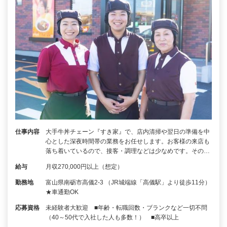
仕事内容
大手牛丼チェーン『すき家』で、店内清掃や翌日の準備を中
心とした深夜時間帯の業務をお任せします。お客様の来店も
落ち着いているので、接客・調理などは少なめです。その…
給与
月収270,000円以上（想定）
勤務地
富山県南砺市高儀2-3 （JR城端線「高儀駅」より徒歩11分）
★車通勤OK
応募資格
未経験者大歓迎 ■年齢・転職回数・ブランクなど一切不問
（40～50代で入社した人も多数！） ■高卒以上