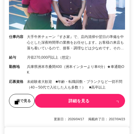
仕事内容
大手牛丼チェーン『すき家』で、店内清掃や翌日の準備を中
心とした深夜時間帯の業務をお任せします。お客様の来店も
落ち着いているので、接客・調理などは少なめです。その…
給与
月収270,000円以上（想定）
勤務地
兵庫県洲本市桑間400（洲本インターより車4分）★車通勤O
K
応募資格
未経験者大歓迎 ■年齢・転職回数・ブランクなど一切不問
（40～50代で入社した人も多数！） ■高卒以上
詳細を見る
後で見る
更新日： 2026/04/17 掲載終了日： 2027/04/23