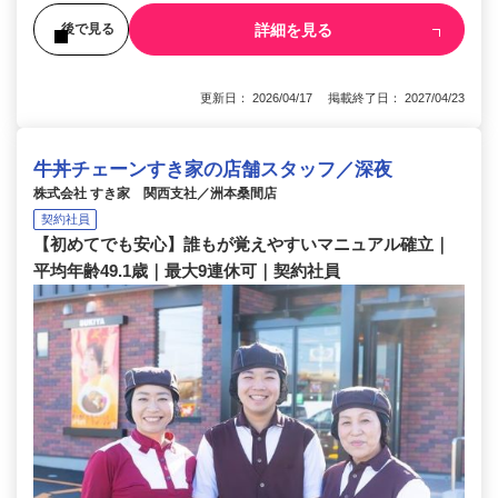
詳細を見る
後で見る
更新日： 2026/04/17 掲載終了日： 2027/04/23
牛丼チェーンすき家の店舗スタッフ／深夜
株式会社 すき家 関西支社／洲本桑間店
契約社員
【初めてでも安心】誰もが覚えやすいマニュアル確立｜
平均年齢49.1歳｜最大9連休可｜契約社員