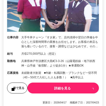
仕事内容
大手牛丼チェーン『すき家』で、店内清掃や翌日の準備を中
心とした深夜時間帯の業務をお任せします。お客様の来店も
落ち着いているので、接客・調理などは少なめです。その…
給与
月収270,000円以上（想定）
勤務地
兵庫県神戸市須磨区大黒町3-3-26（山陽電鉄線・地下鉄西
神・山手線「板宿駅」より徒歩1分）★車通勤OK
応募資格
未経験者大歓迎 ■年齢・転職回数・ブランクなど一切不問
（40～50代で入社した人も多数！） ■高卒以上
詳細を見る
後で見る
更新日： 2026/04/17 掲載終了日： 2027/04/23