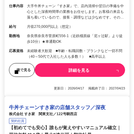
仕事内容
大手牛丼チェーン『すき家』で、店内清掃や翌日の準備を中
心とした深夜時間帯の業務をお任せします。お客様の来店も
落ち着いているので、接客・調理などは少なめです。その…
給与
月収270,000円以上（想定）
勤務地
奈良県奈良市菅原町556-1（近鉄橿原線「尼ヶ辻駅」より徒
歩10分）★車通勤OK
応募資格
未経験者大歓迎 ■年齢・転職回数・ブランクなど一切不問
（40～50代で入社した人も多数！） ■高卒以上
詳細を見る
後で見る
更新日： 2026/04/17 掲載終了日： 2027/04/23
牛丼チェーンすき家の店舗スタッフ／深夜
株式会社 すき家 関東支社／122号騎西店
契約社員
【初めてでも安心】誰もが覚えやすいマニュアル確立｜