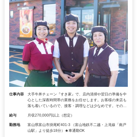
仕事内容
大手牛丼チェーン『すき家』で、店内清掃や翌日の準備を中
心とした深夜時間帯の業務をお任せします。お客様の来店も
落ち着いているので、接客・調理などは少なめです。その…
給与
月収270,000円以上（想定）
勤務地
富山県富山市掛尾町401-3 （富山地鉄不二越・上滝線「南戸
山駅」より徒歩18分）★車通勤OK