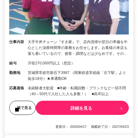
仕事内容
大手牛丼チェーン『すき家』で、店内清掃や翌日の準備を中
心とした深夜時間帯の業務をお任せします。お客様の来店も
落ち着いているので、接客・調理などは少なめです。その…
給与
月収270,000円以上（想定）
勤務地
茨城県常総市新石下3987 （関東鉄道常総線「石下駅」より
徒歩18分）★車通勤OK
応募資格
未経験者大歓迎 ■年齢・転職回数・ブランクなど一切不問
（40～50代で入社した人も多数！） ■高卒以上
詳細を見る
後で見る
更新日： 2026/04/17 掲載終了日： 2027/04/23