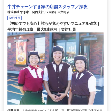
牛丼チェーンすき家の店舗スタッフ／深夜
株式会社 すき家 関西支社／2国明石天文町店
契約社員
【初めてでも安心】誰もが覚えやすいマニュアル確立｜
平均年齢49.1歳｜最大9連休可｜契約社員
仕事内容
大手牛丼チェーン『すき家』で、店内清掃や翌日の準備を中