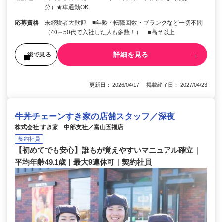
分）★車通勤OK
応募資格
未経験者大歓迎 ■年齢・転職回数・ブランクなど一切不問
（40～50代で入社した人も多数！） ■高卒以上
詳細を見る
後で見る
更新日： 2026/04/17 掲載終了日： 2027/04/23
牛丼チェーンすき家の店舗スタッフ／深夜
株式会社 すき家 中部支社／富山五福店
契約社員
【初めてでも安心】誰もが覚えやすいマニュアル確立｜
平均年齢49.1歳｜最大9連休可｜契約社員