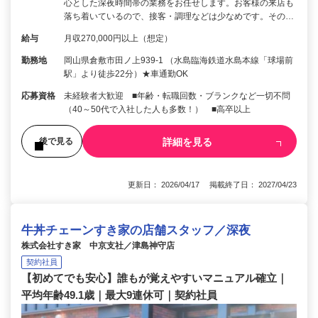
心とした深夜時間帯の業務をお任せします。お客様の来店も
落ち着いているので、接客・調理などは少なめです。その…
給与
月収270,000円以上（想定）
勤務地
岡山県倉敷市田ノ上939-1 （水島臨海鉄道水島本線「球場前
駅」より徒歩22分）★車通勤OK
応募資格
未経験者大歓迎 ■年齢・転職回数・ブランクなど一切不問
（40～50代で入社した人も多数！） ■高卒以上
詳細を見る
後で見る
更新日： 2026/04/17 掲載終了日： 2027/04/23
牛丼チェーンすき家の店舗スタッフ／深夜
株式会社すき家 中京支社／津島神守店
契約社員
【初めてでも安心】誰もが覚えやすいマニュアル確立｜
平均年齢49.1歳｜最大9連休可｜契約社員