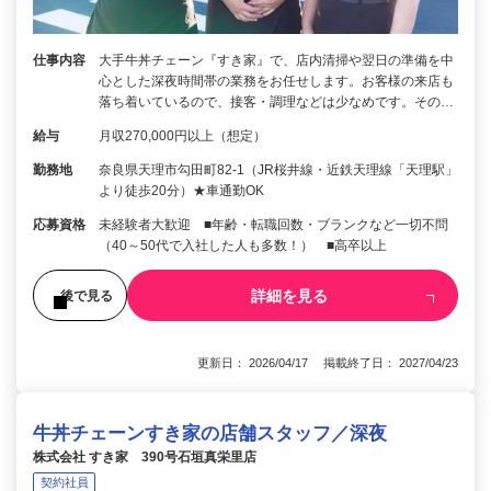
仕事内容
大手牛丼チェーン『すき家』で、店内清掃や翌日の準備を中
心とした深夜時間帯の業務をお任せします。お客様の来店も
落ち着いているので、接客・調理などは少なめです。その…
給与
月収270,000円以上（想定）
勤務地
奈良県天理市勾田町82-1（JR桜井線・近鉄天理線「天理駅」
より徒歩20分）★車通勤OK
応募資格
未経験者大歓迎 ■年齢・転職回数・ブランクなど一切不問
（40～50代で入社した人も多数！） ■高卒以上
詳細を見る
後で見る
更新日： 2026/04/17 掲載終了日： 2027/04/23
牛丼チェーンすき家の店舗スタッフ／深夜
株式会社 すき家 390号石垣真栄里店
契約社員