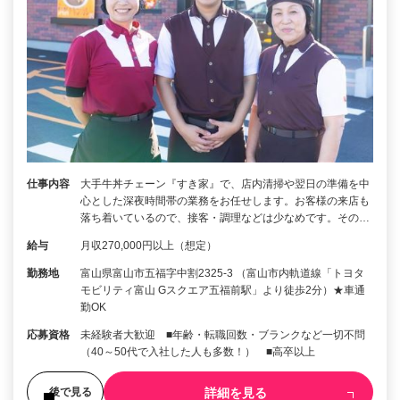
仕事内容
大手牛丼チェーン『すき家』で、店内清掃や翌日の準備を中
心とした深夜時間帯の業務をお任せします。お客様の来店も
落ち着いているので、接客・調理などは少なめです。その…
給与
月収270,000円以上（想定）
勤務地
富山県富山市五福字中割2325-3 （富山市内軌道線「トヨタ
モビリティ富山 Gスクエア五福前駅」より徒歩2分）★車通
勤OK
応募資格
未経験者大歓迎 ■年齢・転職回数・ブランクなど一切不問
（40～50代で入社した人も多数！） ■高卒以上
詳細を見る
後で見る