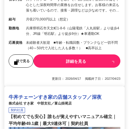
心とした深夜時間帯の業務をお任せします。お客様の来店も
落ち着いているので、接客・調理などは少なめです。その…
給与
月収270,000円以上（想定）
勤務地
兵庫県明石市天文町1-8-6（山陽電鉄「人丸前駅」より徒歩4
分、JR線「明石駅」より徒歩9分）★車通勤OK
応募資格
未経験者大歓迎 ■年齢・転職回数・ブランクなど一切不問
（40～50代で入社した人も多数！） ■高卒以上
詳細を見る
後で見る
更新日： 2026/04/17 掲載終了日： 2027/04/23
牛丼チェーンすき家の店舗スタッフ／深夜
株式会社 すき家 中部支社／富山掛尾店
契約社員
【初めてでも安心】誰もが覚えやすいマニュアル確立｜
平均年齢49.1歳｜最大9連休可｜契約社員