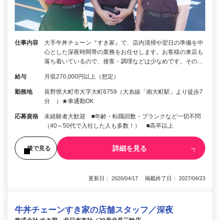
仕事内容
大手牛丼チェーン『すき家』で、店内清掃や翌日の準備を中
心とした深夜時間帯の業務をお任せします。お客様の来店も
落ち着いているので、接客・調理などは少なめです。その…
給与
月収270,000円以上（想定）
勤務地
長野県大町市大字大町6759（大糸線「南大町駅」より徒歩7
分 ）★車通勤OK
応募資格
未経験者大歓迎 ■年齢・転職回数・ブランクなど一切不問
（40～50代で入社した人も多数！） ■高卒以上
詳細を見る
後で見る
更新日： 2026/04/17 掲載終了日： 2027/04/23
牛丼チェーンすき家の店舗スタッフ／深夜