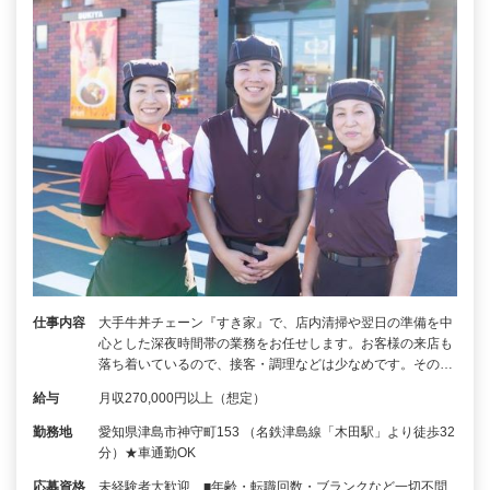
仕事内容
大手牛丼チェーン『すき家』で、店内清掃や翌日の準備を中
心とした深夜時間帯の業務をお任せします。お客様の来店も
落ち着いているので、接客・調理などは少なめです。その…
給与
月収270,000円以上（想定）
勤務地
愛知県津島市神守町153 （名鉄津島線「木田駅」より徒歩32
分）★車通勤OK
応募資格
未経験者大歓迎 ■年齢・転職回数・ブランクなど一切不問