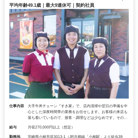
平均年齢49.1歳｜最大9連休可｜契約社員
仕事内容
大手牛丼チェーン『すき家』で、店内清掃や翌日の準備を中
心とした深夜時間帯の業務をお任せします。お客様の来店も
落ち着いているので、接客・調理などは少なめです。その…
給与
月収270,000円以上（想定）
勤務地
宮崎県小林市堤3013-1（JR吉都線「小林駅」より徒歩39