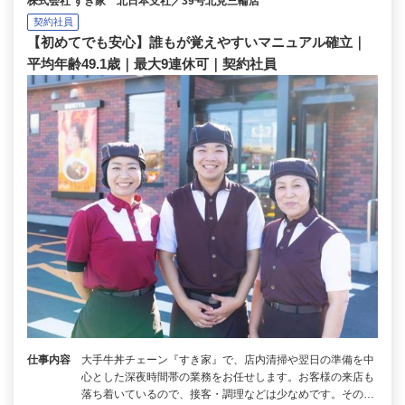
株式会社 すき家 北日本支社／39号北見三輪店
契約社員
【初めてでも安心】誰もが覚えやすいマニュアル確立｜
平均年齢49.1歳｜最大9連休可｜契約社員
仕事内容
大手牛丼チェーン『すき家』で、店内清掃や翌日の準備を中
心とした深夜時間帯の業務をお任せします。お客様の来店も
落ち着いているので、接客・調理などは少なめです。その…