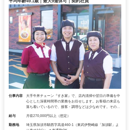
平均年齢49.1歳｜最大9連休可｜契約社員
仕事内容
大手牛丼チェーン『すき家』で、店内清掃や翌日の準備を中
心とした深夜時間帯の業務をお任せします。お客様の来店も
落ち着いているので、接客・調理などは少なめです。その…
給与
月収270,000円以上（想定）
勤務地
埼玉県加須市騎西字高道460-1（東武伊勢崎線「加須駅」よ