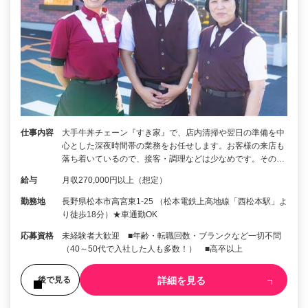
仕事内容
大手牛丼チェーン『すき家』で、店内清掃や翌日の準備を中
心とした深夜時間帯の業務をお任せします。お客様の来店も
落ち着いているので、接客・調理などは少なめです。その…
給与
月収270,000円以上（想定）
勤務地
長野県松本市高宮東1-25 （松本電鉄上高地線「西松本駅」よ
り徒歩18分）★車通勤OK
応募資格
未経験者大歓迎 ■年齢・転職回数・ブランクなど一切不問
（40～50代で入社した人も多数！） ■高卒以上
詳細を見る
後で見る