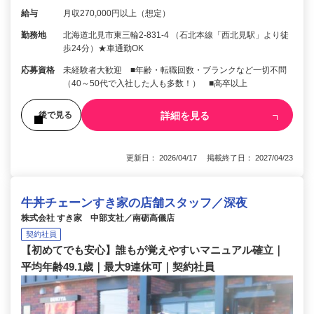
給与
月収270,000円以上（想定）
勤務地
北海道北見市東三輪2-831-4 （石北本線「西北見駅」より徒
歩24分）★車通勤OK
応募資格
未経験者大歓迎 ■年齢・転職回数・ブランクなど一切不問
（40～50代で入社した人も多数！） ■高卒以上
詳細を見る
後で見る
更新日： 2026/04/17 掲載終了日： 2027/04/23
牛丼チェーンすき家の店舗スタッフ／深夜
株式会社 すき家 中部支社／南砺高儀店
契約社員
【初めてでも安心】誰もが覚えやすいマニュアル確立｜
平均年齢49.1歳｜最大9連休可｜契約社員