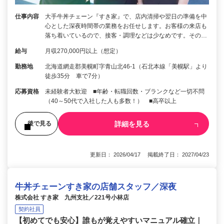
仕事内容
大手牛丼チェーン『すき家』で、店内清掃や翌日の準備を中
心とした深夜時間帯の業務をお任せします。お客様の来店も
落ち着いているので、接客・調理などは少なめです。その…
給与
月収270,000円以上（想定）
勤務地
北海道網走郡美幌町字青山北46-1（石北本線「美幌駅」より
徒歩35分 車で7分）
応募資格
未経験者大歓迎 ■年齢・転職回数・ブランクなど一切不問
（40～50代で入社した人も多数！） ■高卒以上
詳細を見る
後で見る
更新日： 2026/04/17 掲載終了日： 2027/04/23
牛丼チェーンすき家の店舗スタッフ／深夜
株式会社 すき家 九州支社／221号小林店
契約社員
【初めてでも安心】誰もが覚えやすいマニュアル確立｜