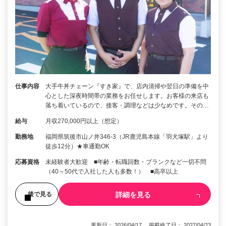
仕事内容
大手牛丼チェーン『すき家』で、店内清掃や翌日の準備を中
心とした深夜時間帯の業務をお任せします。お客様の来店も
落ち着いているので、接客・調理などは少なめです。その…
給与
月収270,000円以上（想定）
勤務地
福岡県筑後市山ノ井346-3（JR鹿児島本線「羽犬塚駅」より
徒歩12分）★車通勤OK
応募資格
未経験者大歓迎 ■年齢・転職回数・ブランクなど一切不問
（40～50代で入社した人も多数！） ■高卒以上
詳細を見る
後で見る
更新日： 2026/04/17 掲載終了日： 2027/04/23