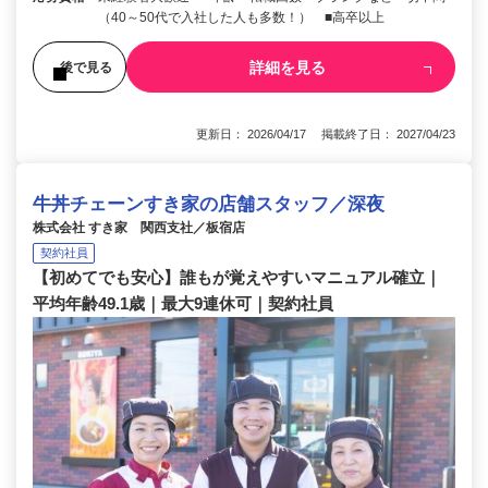
（40～50代で入社した人も多数！） ■高卒以上
詳細を見る
後で見る
更新日： 2026/04/17 掲載終了日： 2027/04/23
牛丼チェーンすき家の店舗スタッフ／深夜
株式会社 すき家 関西支社／板宿店
契約社員
【初めてでも安心】誰もが覚えやすいマニュアル確立｜
平均年齢49.1歳｜最大9連休可｜契約社員