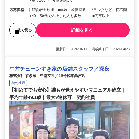
り車で10分） ★車通勤OK
応募資格
未経験者大歓迎 ■年齢・転職回数・ブランクなど一切不問
（40～50代で入社した人も多数！） ■高卒以上
詳細を見る
後で見る
更新日： 2026/04/17 掲載終了日： 2027/04/23
牛丼チェーンすき家の店舗スタッフ／深夜
株式会社 すき家 中部支社／19号松本高宮店
契約社員
【初めてでも安心】誰もが覚えやすいマニュアル確立｜
平均年齢49.1歳｜最大9連休可｜契約社員