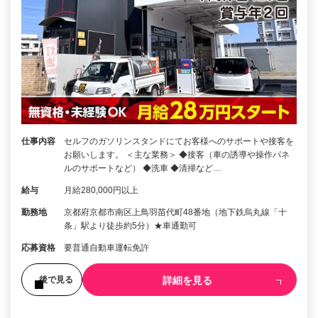
仕事内容
セルフのガソリンスタンドにてお客様へのサポートや接客を
お願いします。 ＜主な業務＞ ◆接客（車の誘導や操作パネ
ルのサポートなど） ◆洗車 ◆清掃など…
給与
月給280,000円以上
勤務地
京都府京都市南区上鳥羽苗代町48番地（地下鉄烏丸線「十
条」駅より徒歩約5分）★車通勤可
応募資格
要普通自動車運転免許
詳細を見る
後で見る