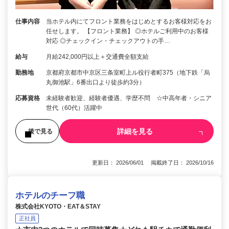
仕事内容
当ホテル内にてフロント業務をはじめとするお客様対応をお
任せします。 【フロント業務】 ◎ホテルご利用中のお客様
対応 ◎チェックイン・チェックアウトの手…
給与
月給242,000円以上＋交通費全額支給
勤務地
京都府京都市中京区三条室町上ル役行者町375（地下鉄「烏
丸御池駅」6番出口より徒歩約3分）
応募資格
未経験者歓迎、経験者優遇、学歴不問 ☆中高年者・シニア
世代（60代）活躍中
詳細を見る
後で見る
更新日： 2026/06/01 掲載終了日： 2026/10/16
ホテルのチーフ職
株式会社KYOTO・EAT＆STAY
正社員