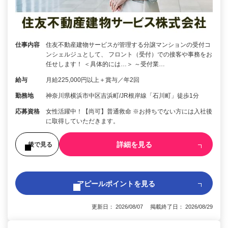
仕事内容
住友不動産建物サービスが管理する分譲マンションの受付コ
ンシェルジュとして、 フロント（受付）での接客や事務をお
任せします！ ＜具体的には…＞ ～受付業…
給与
月給225,000円以上＋賞与／年2回
勤務地
神奈川県横浜市中区吉浜町/JR根岸線「石川町」徒歩1分
応募資格
女性活躍中！【尚可】普通救命 ※お持ちでない方には入社後
に取得していただきます。
詳細を見る
後で見る
アピールポイントを見る
更新日： 2026/08/07 掲載終了日： 2026/08/29