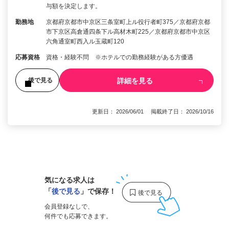
与額を決定します。
勤務地
京都府京都市中京区三条室町上ル役行者町375／京都府京都
市下京区高倉通四条下ル高材木町225／京都府京都市中京区
六角通室町西入ル玉蔵町120
応募資格
資格・経験不問 ※ホテルでの勤務経験がある方優遇
詳細を見る
後で見る
更新日： 2026/06/01 掲載終了日： 2026/10/16
1
気になる求人は
「
後で見る
」で保存！
会員登録なしで、
何件でも応募できます。