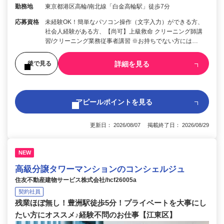
勤務地
東京都港区高輪/南北線「白金高輪駅」徒歩7分
応募資格
未経験OK！簡単なパソコン操作（文字入力）ができる方、
社会人経験がある方、【尚可】上級救命 クリーニング師講
習/クリーニング業務従事者講習 ※お持ちでない方には…
詳細を見る
後で見る
アピールポイントを見る
更新日： 2026/08/07 掲載終了日： 2026/08/29
NEW
高級分譲タワーマンションのコンシェルジュ
住友不動産建物サービス株式会社/hcf26005a
契約社員
残業ほぼ無し！豊洲駅徒歩5分！プライベートを大事にし
たい方にオススメ♪経験不問のお仕事【江東区】