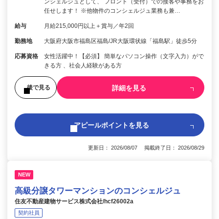
ンシェルジュとして、 フロント（受付）での接客や事務をお
任せします！ ※他物件のコンシェルジュ業務も兼…
給与
月給215,000円以上＋賞与／年2回
勤務地
大阪府大阪市福島区福島/JR大阪環状線「福島駅」徒歩5分
応募資格
女性活躍中！【必須】 簡単なパソコン操作（文字入力）がで
きる方 、社会人経験がある方
詳細を見る
後で見る
アピールポイントを見る
更新日： 2026/08/07 掲載終了日： 2026/08/29
NEW
高級分譲タワーマンションのコンシェルジュ
住友不動産建物サービス株式会社/hcf26002a
契約社員