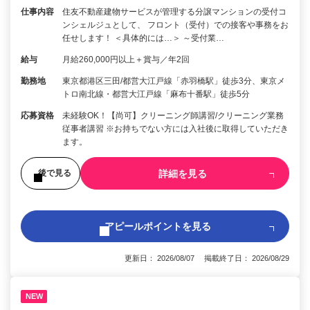
仕事内容
住友不動産建物サービスが管理する分譲マンションの受付コ
ンシェルジュとして、 フロント（受付）での接客や事務をお
任せします！ ＜具体的には…＞ ～受付業…
給与
月給260,000円以上＋賞与／年2回
勤務地
東京都港区三田/都営大江戸線「赤羽橋駅」徒歩3分、東京メ
トロ南北線・都営大江戸線「麻布十番駅」徒歩5分
応募資格
未経験OK！【尚可】クリーニング師講習/クリーニング業務
従事者講習 ※お持ちでない方には入社後に取得していただき
ます。
詳細を見る
後で見る
アピールポイントを見る
更新日： 2026/08/07 掲載終了日： 2026/08/29
NEW