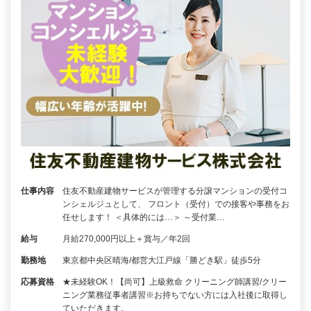
仕事内容
住友不動産建物サービスが管理する分譲マンションの受付コ
ンシェルジュとして、 フロント（受付）での接客や事務をお
任せします！ ＜具体的には…＞ ～受付業…
給与
月給270,000円以上＋賞与／年2回
勤務地
東京都中央区晴海/都営大江戸線「勝どき駅」徒歩5分
応募資格
★未経験OK！【尚可】上級救命 クリーニング師講習/クリー
ニング業務従事者講習※お持ちでない方には入社後に取得し
ていただきます。