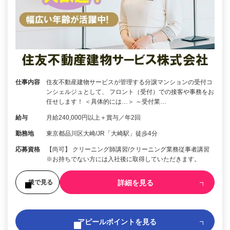
仕事内容
住友不動産建物サービスが管理する分譲マンションの受付コ
ンシェルジュとして、 フロント（受付）での接客や事務をお
任せします！ ＜具体的には…＞ ～受付業…
給与
月給240,000円以上＋賞与／年2回
勤務地
東京都品川区大崎/JR「大崎駅」徒歩4分
応募資格
【尚可】 クリーニング師講習/クリーニング業務従事者講習
※お持ちでない方には入社後に取得していただきます。
詳細を見る
後で見る
アピールポイントを見る