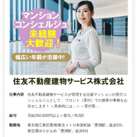
仕事内容
住友不動産建物サービスが管理する分譲マンションの受付コ
ンシェルジュとして、 フロント（受付）での接客や事務をお
任せします！ ＜具体的には…＞ ～受付業…
給与
月給260,000円以上＋賞与／年2回
勤務地
東京都江東区豊洲/東京メトロ有楽町線「豊洲駅」徒歩5分、
新交通ゆりかもめ「豊洲駅」徒歩6分