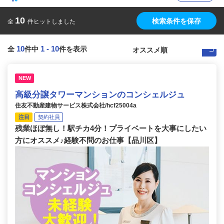
10
検索条件を保存
全
件ヒットしました
10
1
-
10
全
件中
件を表示
NEW
高級分譲タワーマンションのコンシェルジュ
住友不動産建物サービス株式会社/hcf25004a
注目
契約社員
残業ほぼ無し！駅チカ4分！プライベートを大事にしたい
方にオススメ♪経験不問のお仕事【品川区】