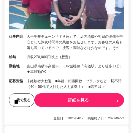
仕事内容
大手牛丼チェーン『すき家』で、店内清掃や翌日の準備を中
心とした深夜時間帯の業務をお任せします。お客様の来店も
落ち着いているので、接客・調理などは少なめです。その…
給与
月収270,000円以上（想定）
勤務地
富山県南砺市高儀2-3 （JR城端線「高儀駅」より徒歩11分）
★車通勤OK
応募資格
未経験者大歓迎 ■年齢・転職回数・ブランクなど一切不問
（40～50代で入社した人も多数！） ■高卒以上
詳細を見る
後で見る
更新日： 2026/04/17 掲載終了日： 2027/04/23