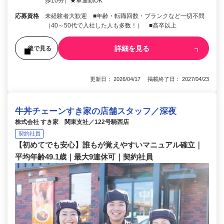
歩10分）★車通勤OK
応募資格
未経験者大歓迎 ■年齢・転職回数・ブランクなど一切不問
（40～50代で入社した人も多数！） ■高卒以上
詳細を見る
後で見る
更新日： 2026/04/17 掲載終了日： 2027/04/23
牛丼チェーンすき家の店舗スタッフ／深夜
株式会社 すき家 関東支社／122号騎西店
契約社員
【初めてでも安心】誰もが覚えやすいマニュアル確立｜
平均年齢49.1歳｜最大9連休可｜契約社員