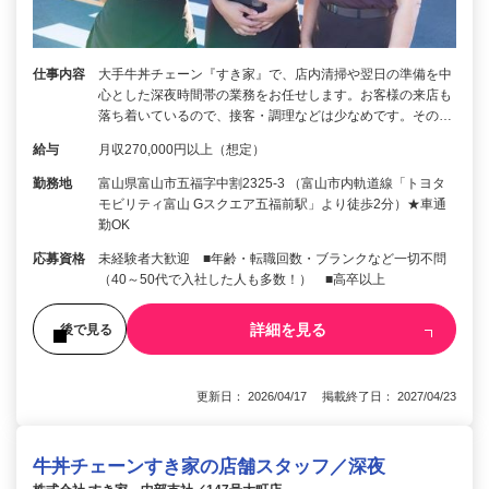
仕事内容
大手牛丼チェーン『すき家』で、店内清掃や翌日の準備を中
心とした深夜時間帯の業務をお任せします。お客様の来店も
落ち着いているので、接客・調理などは少なめです。その…
給与
月収270,000円以上（想定）
勤務地
富山県富山市五福字中割2325-3 （富山市内軌道線「トヨタ
モビリティ富山 Gスクエア五福前駅」より徒歩2分）★車通
勤OK
応募資格
未経験者大歓迎 ■年齢・転職回数・ブランクなど一切不問
（40～50代で入社した人も多数！） ■高卒以上
詳細を見る
後で見る
更新日： 2026/04/17 掲載終了日： 2027/04/23
牛丼チェーンすき家の店舗スタッフ／深夜