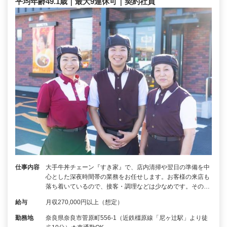
平均年齢49.1歳｜最大9連休可｜契約社員
仕事内容
大手牛丼チェーン『すき家』で、店内清掃や翌日の準備を中
心とした深夜時間帯の業務をお任せします。お客様の来店も
落ち着いているので、接客・調理などは少なめです。その…
給与
月収270,000円以上（想定）
勤務地
奈良県奈良市菅原町556-1（近鉄橿原線「尼ヶ辻駅」より徒