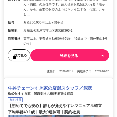
ん・納棺」のお仕事です。故人様をお風呂にいれる「湯か
ん」から、生前のお姿のようにキレイにする「化粧」、そ
し…
給与
月給250,000円以上＋諸手当
勤務地
愛知県名古屋市守山区川宮町365-1
応募資格
高卒以上、要普通自動車運転免許、49歳まで（例外事由3号
のイ）
詳細を見る
後で見る
更新日： 2026/07/14 掲載終了日： 2027/02/26
牛丼チェーンすき家の店舗スタッフ／深夜
株式会社 すき家 関西支社／2国明石天文町店
契約社員
【初めてでも安心】誰もが覚えやすいマニュアル確立｜
平均年齢49.1歳｜最大9連休可｜契約社員