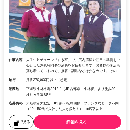
仕事内容
大手牛丼チェーン『すき家』で、店内清掃や翌日の準備を中
心とした深夜時間帯の業務をお任せします。お客様の来店も
落ち着いているので、接客・調理などは少なめです。その…
給与
月収270,000円以上（想定）
勤務地
宮崎県小林市堤3013-1（JR吉都線「小林駅」より徒歩39
分）★車通勤OK
応募資格
未経験者大歓迎 ■年齢・転職回数・ブランクなど一切不問
（40～50代で入社した人も多数！） ■高卒以上
詳細を見る
後で見る