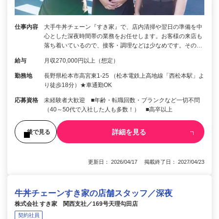
仕事内容
大手牛丼チェーン『すき家』で、店内清掃や翌日の準備を中
心とした深夜時間帯の業務をお任せします。お客様の来店も
落ち着いているので、接客・調理などは少なめです。その…
給与
月収270,000円以上（想定）
勤務地
長野県松本市高宮東1-25 （松本電鉄上高地線「西松本駅」よ
り徒歩18分）★車通勤OK
応募資格
未経験者大歓迎 ■年齢・転職回数・ブランクなど一切不問
（40～50代で入社した人も多数！） ■高卒以上
詳細を見る
後で見る
更新日： 2026/04/17 掲載終了日： 2027/04/23
牛丼チェーンすき家の店舗スタッフ／深夜
株式会社 すき家 関西支社／169号天理勾田店
契約社員