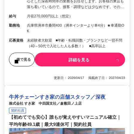
心とした深夜時間帯の業務をお任せします。お客様の来店も
落ち着いているので、接客・調理などは少なめです。その…
給与
月収270,000円以上（想定）
勤務地
兵庫県洲本市桑間400（洲本インターより車4分）★車通勤O
K
応募資格
未経験者大歓迎 ■年齢・転職回数・ブランクなど一切不問
（40～50代で入社した人も多数！） ■高卒以上
詳細を見る
後で見る
更新日： 2026/04/17 掲載終了日： 2027/04/23
牛丼チェーンすき家の店舗スタッフ／深夜
株式会社 すき家 中四国支社／倉敷田ノ上店
契約社員
【初めてでも安心】誰もが覚えやすいマニュアル確立｜
平均年齢49.1歳｜最大9連休可｜契約社員