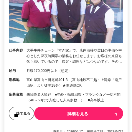
仕事内容
大手牛丼チェーン『すき家』で、店内清掃や翌日の準備を中
心とした深夜時間帯の業務をお任せします。お客様の来店も
落ち着いているので、接客・調理などは少なめです。その…
給与
月収270,000円以上（想定）
勤務地
富山県富山市掛尾町401-3 （富山地鉄不二越・上滝線「南戸
山駅」より徒歩18分）★車通勤OK
応募資格
未経験者大歓迎 ■年齢・転職回数・ブランクなど一切不問
（40～50代で入社した人も多数！） ■高卒以上
詳細を見る
後で見る
更新日： 2026/04/17 掲載終了日： 2027/04/23