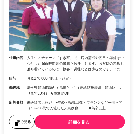
仕事内容
大手牛丼チェーン『すき家』で、店内清掃や翌日の準備を中
心とした深夜時間帯の業務をお任せします。お客様の来店も
落ち着いているので、接客・調理などは少なめです。その…
給与
月収270,000円以上（想定）
勤務地
埼玉県加須市騎西字高道460-1（東武伊勢崎線「加須駅」よ
り車で10分） ★車通勤OK
応募資格
未経験者大歓迎 ■年齢・転職回数・ブランクなど一切不問
（40～50代で入社した人も多数！） ■高卒以上
詳細を見る
後で見る