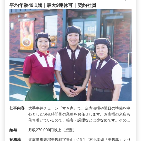
平均年齢49.1歳｜最大9連休可｜契約社員
仕事内容
大手牛丼チェーン『すき家』で、店内清掃や翌日の準備を中
心とした深夜時間帯の業務をお任せします。お客様の来店も
落ち着いているので、接客・調理などは少なめです。その…
給与
月収270,000円以上（想定）
勤務地
北海道網走郡美幌町字青山北46-1（石北本線「美幌駅」より