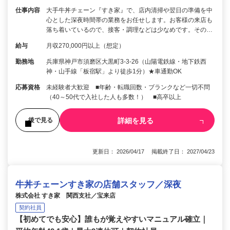
仕事内容
大手牛丼チェーン『すき家』で、店内清掃や翌日の準備を中
心とした深夜時間帯の業務をお任せします。お客様の来店も
落ち着いているので、接客・調理などは少なめです。その…
給与
月収270,000円以上（想定）
勤務地
兵庫県神戸市須磨区大黒町3-3-26（山陽電鉄線・地下鉄西
神・山手線「板宿駅」より徒歩1分）★車通勤OK
応募資格
未経験者大歓迎 ■年齢・転職回数・ブランクなど一切不問
（40～50代で入社した人も多数！） ■高卒以上
詳細を見る
後で見る
更新日： 2026/04/17 掲載終了日： 2027/04/23
牛丼チェーンすき家の店舗スタッフ／深夜
株式会社 すき家 関西支社／宝来店
契約社員
【初めてでも安心】誰もが覚えやすいマニュアル確立｜