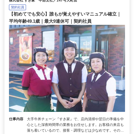
株式会社 すき家 中部支社／147号大町店
契約社員
【初めてでも安心】誰もが覚えやすいマニュアル確立｜
平均年齢49.1歳｜最大9連休可｜契約社員
仕事内容
大手牛丼チェーン『すき家』で、店内清掃や翌日の準備を中
心とした深夜時間帯の業務をお任せします。お客様の来店も
落ち着いているので、接客・調理などは少なめです。その…