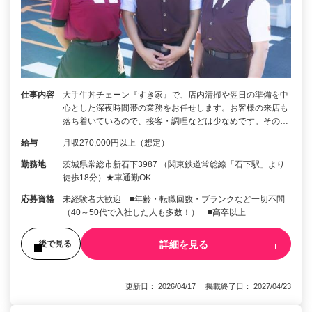
仕事内容
大手牛丼チェーン『すき家』で、店内清掃や翌日の準備を中
心とした深夜時間帯の業務をお任せします。お客様の来店も
落ち着いているので、接客・調理などは少なめです。その…
給与
月収270,000円以上（想定）
勤務地
茨城県常総市新石下3987 （関東鉄道常総線「石下駅」より
徒歩18分）★車通勤OK
応募資格
未経験者大歓迎 ■年齢・転職回数・ブランクなど一切不問
（40～50代で入社した人も多数！） ■高卒以上
詳細を見る
後で見る
更新日： 2026/04/17 掲載終了日： 2027/04/23