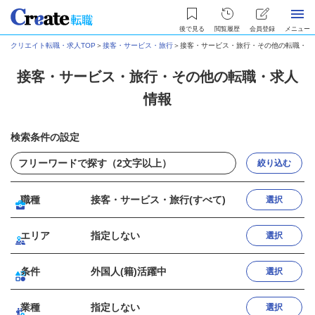
後で見る
閲覧履歴
会員登録
メニュー
クリエイト転職・求人TOP
＞
接客・サービス・旅行
＞
接客・サービス・旅行・その他の転職・求
接客・サービス・旅行・その他の転職・求人
情報
検索条件の設定
絞り込む
職種
接客・サービス・旅行(すべて)
選択
エリア
指定しない
選択
条件
外国人(籍)活躍中
選択
業種
指定しない
選択