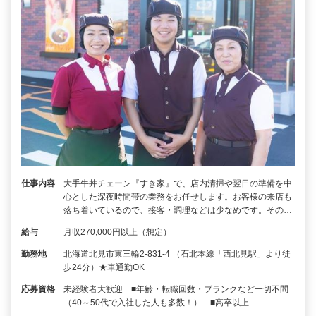
仕事内容
大手牛丼チェーン『すき家』で、店内清掃や翌日の準備を中
心とした深夜時間帯の業務をお任せします。お客様の来店も
落ち着いているので、接客・調理などは少なめです。その…
給与
月収270,000円以上（想定）
勤務地
北海道北見市東三輪2-831-4 （石北本線「西北見駅」より徒
歩24分）★車通勤OK
応募資格
未経験者大歓迎 ■年齢・転職回数・ブランクなど一切不問
（40～50代で入社した人も多数！） ■高卒以上