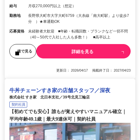
給与
月収270,000円以上（想定）
勤務地
長野県大町市大字大町6759（大糸線「南大町駅」より徒歩7
分 ）★車通勤OK
応募資格
未経験者大歓迎 ■年齢・転職回数・ブランクなど一切不問
（40～50代で入社した人も多数！） ■高卒以上
詳細を見る
後で見る
更新日： 2026/04/17 掲載終了日： 2027/04/23
牛丼チェーンすき家の店舗スタッフ／深夜
株式会社 すき家 北日本支社／39号北見三輪店
契約社員
【初めてでも安心】誰もが覚えやすいマニュアル確立｜
平均年齢49.1歳｜最大9連休可｜契約社員