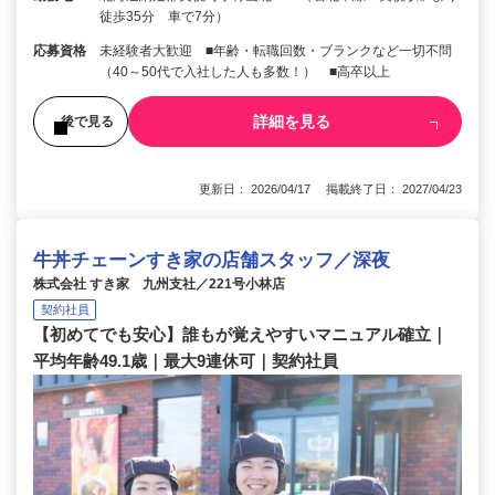
徒歩35分 車で7分）
応募資格
未経験者大歓迎 ■年齢・転職回数・ブランクなど一切不問
（40～50代で入社した人も多数！） ■高卒以上
詳細を見る
後で見る
更新日： 2026/04/17 掲載終了日： 2027/04/23
牛丼チェーンすき家の店舗スタッフ／深夜
株式会社 すき家 九州支社／221号小林店
契約社員
【初めてでも安心】誰もが覚えやすいマニュアル確立｜
平均年齢49.1歳｜最大9連休可｜契約社員