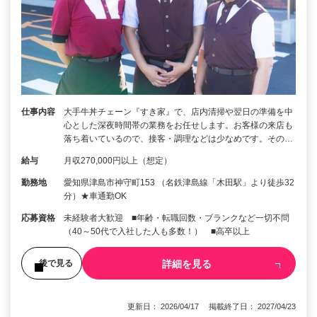
仕事内容
大手牛丼チェーン『すき家』で、店内清掃や翌日の準備を中
心とした深夜時間帯の業務をお任せします。お客様の来店も
落ち着いているので、接客・調理などは少なめです。その…
給与
月収270,000円以上（想定）
勤務地
愛知県津島市神守町153 （名鉄津島線「木田駅」より徒歩32
分）★車通勤OK
応募資格
未経験者大歓迎 ■年齢・転職回数・ブランクなど一切不問
（40～50代で入社した人も多数！） ■高卒以上
詳細を見る
後で見る
更新日： 2026/04/17 掲載終了日： 2027/04/23