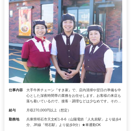
仕事内容
大手牛丼チェーン『すき家』で、店内清掃や翌日の準備を中
心とした深夜時間帯の業務をお任せします。お客様の来店も
落ち着いているので、接客・調理などは少なめです。その…
給与
月収270,000円以上（想定）
勤務地
兵庫県明石市天文町1-8-6（山陽電鉄「人丸前駅」より徒歩4
分、JR線「明石駅」より徒歩9分）★車通勤OK