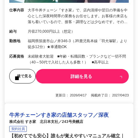
仕事内容
大手牛丼チェーン『すき家』で、店内清掃や翌日の準備を中
心とした深夜時間帯の業務をお任せします。お客様の来店も
落ち着いているので、接客・調理などは少なめです。その…
給与
月収270,000円以上（想定）
勤務地
福岡県筑後市山ノ井346-3（JR鹿児島本線「羽犬塚駅」より
徒歩12分）★車通勤OK
応募資格
未経験者大歓迎 ■年齢・転職回数・ブランクなど一切不問
（40～50代で入社した人も多数！） ■高卒以上
詳細を見る
後で見る
更新日： 2026/04/17 掲載終了日： 2027/04/23
牛丼チェーンすき家の店舗スタッフ／深夜
株式会社 すき家 北日本支社／243号美幌店
契約社員
【初めてでも安心】誰もが覚えやすいマニュアル確立｜