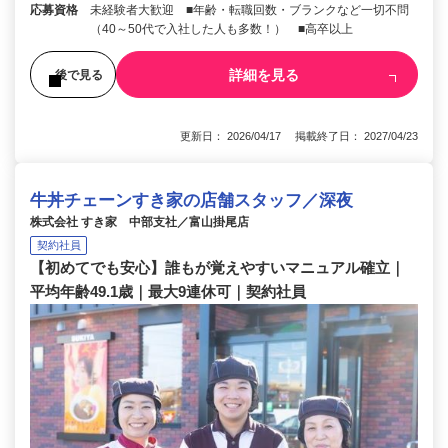
応募資格
未経験者大歓迎 ■年齢・転職回数・ブランクなど一切不問
（40～50代で入社した人も多数！） ■高卒以上
詳細を見る
後で見る
更新日： 2026/04/17 掲載終了日： 2027/04/23
牛丼チェーンすき家の店舗スタッフ／深夜
株式会社 すき家 中部支社／富山掛尾店
契約社員
【初めてでも安心】誰もが覚えやすいマニュアル確立｜
平均年齢49.1歳｜最大9連休可｜契約社員