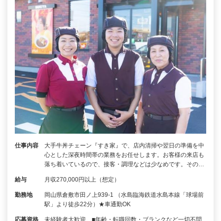
仕事内容
大手牛丼チェーン『すき家』で、店内清掃や翌日の準備を中
心とした深夜時間帯の業務をお任せします。お客様の来店も
落ち着いているので、接客・調理などは少なめです。その…
給与
月収270,000円以上（想定）
勤務地
岡山県倉敷市田ノ上939-1 （水島臨海鉄道水島本線「球場前
駅」より徒歩22分）★車通勤OK
応募資格
未経験者大歓迎 ■年齢・転職回数・ブランクなど一切不問