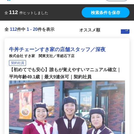
112
検索条件を保存
全
件ヒットしました
112
1
-
20
全
件中
件を表示
牛丼チェーンすき家の店舗スタッフ／深夜
株式会社 すき家 関東支社／常総石下店
契約社員
【初めてでも安心】誰もが覚えやすいマニュアル確立｜
平均年齢49.1歳｜最大9連休可｜契約社員