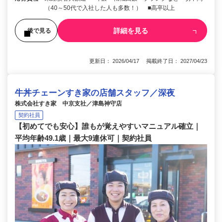
（40～50代で入社した人も多数！） ■高卒以上
詳細を見る
後で見る
更新日： 2026/04/17 掲載終了日： 2027/04/23
牛丼チェーンすき家の店舗スタッフ／深夜
株式会社すき家 中京支社／津島神守店
契約社員
【初めてでも安心】誰もが覚えやすいマニュアル確立｜
平均年齢49.1歳｜最大9連休可｜契約社員