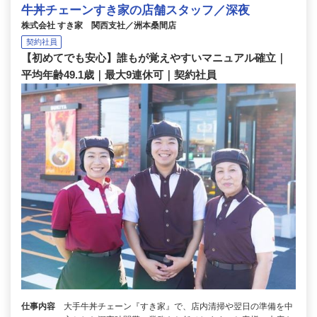
牛丼チェーンすき家の店舗スタッフ／深夜
株式会社 すき家 関西支社／洲本桑間店
契約社員
【初めてでも安心】誰もが覚えやすいマニュアル確立｜
平均年齢49.1歳｜最大9連休可｜契約社員
仕事内容
大手牛丼チェーン『すき家』で、店内清掃や翌日の準備を中