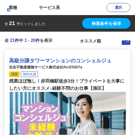
業種
サービス系
選択
21
検索条件を保存
全
件ヒットしました
21
1
-
20
全
件中
件を表示
高級分譲タワーマンションのコンシェルジュ
住友不動産建物サービス株式会社/hcf25007a
注目
契約社員
残業ほぼ無し！赤羽橋駅徒歩3分！プライベートを大事に
したい方にオススメ♪経験不問のお仕事【港区】