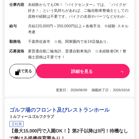
仕事内容
未経験からでもOK！『バイクセンター』では、「バイクが
好き！」という気持ちがあれば、二輪自動車整備士としての
資格や経験は不要です。バイクの名前やパーツなどがわか…
給与
月給220,000円～350,000円以上＋各種手当 ※経験･スキル
考慮
勤務地
千葉県佐倉市 ☆他、関東圏内で全19店舗あり。
応募資格
要普通自動二輪免許、普通自動車免許 ☆未経験者OK！整
備士資格は不要です！
詳細を見る
後で見る
更新日： 2026/06/30 掲載終了日： 2026/10/16
ゴルフ場のフロント及びレストランホール
ミルフィーユゴルフクラブ
正社員
【最大15,000円で入園OK！】第2子以降は0円！待機なし
で働ける提携保育園あり！