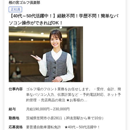
桜の宮ゴルフ倶楽部
正社員
【40代～50代活躍中！】経験不問！学歴不問！簡単なパ
ソコン操作ができればOK！
仕事内容
ゴルフ場のフロント業務をお任せします。 ・受付、会計、簡
単なパソコン入力、伝票計算など ・予約電話対応、ネット予
約管理 ・売店商品の発注 ★お客様の…
給与
月給190,000円～230,000円
勤務地
茨城県笠間市小原2811（JR友部駅から車で10分）
応募資格
要普通自動車運転免許 ★40代～50代活躍中！