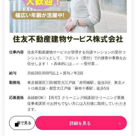
仕事内容
住友不動産建物サービスが管理する分譲マンションの受付コ
ンシェルジュとして、 フロント（受付）での接客や事務をお
任せします！ ＜具体的には…＞ ～受付業…
給与
月給260,000円以上＋賞与／年2回
勤務地
東京都港区三田/都営大江戸線「赤羽橋駅」徒歩3分、東京メ
トロ南北線・都営大江戸線「麻布十番駅」徒歩5分
応募資格
未経験OK！【尚可】クリーニング師講習/クリーニング業務
従事者講習 ※お持ちでない方には入社後に取得していただき
ます。
詳細を見る
後で見る