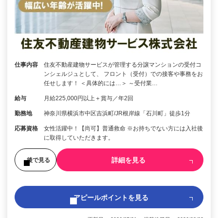
仕事内容
住友不動産建物サービスが管理する分譲マンションの受付コ
ンシェルジュとして、 フロント（受付）での接客や事務をお
任せします！ ＜具体的には…＞ ～受付業…
給与
月給225,000円以上＋賞与／年2回
勤務地
神奈川県横浜市中区吉浜町/JR根岸線「石川町」徒歩1分
応募資格
女性活躍中！【尚可】普通救命 ※お持ちでない方には入社後
に取得していただきます。
詳細を見る
後で見る
アピールポイントを見る