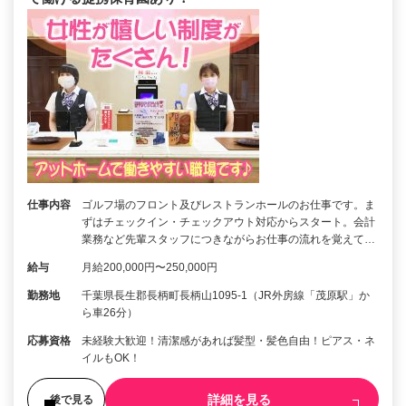
仕事内容
ゴルフ場のフロント及びレストランホールのお仕事です。ま
ずはチェックイン・チェックアウト対応からスタート。会計
業務など先輩スタッフにつきながらお仕事の流れを覚えて…
給与
月給200,000円〜250,000円
勤務地
千葉県長生郡長柄町長柄山1095-1（JR外房線「茂原駅」か
ら車26分）
応募資格
未経験大歓迎！清潔感があれば髪型・髪色自由！ピアス・ネ
イルもOK！
詳細を見る
後で見る