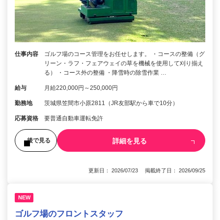
仕事内容
ゴルフ場のコース管理をお任せします。 ・コースの整備（グ
リーン・ラフ・フェアウェイの草を機械を使用して刈り揃え
る） ・コース外の整備 ・降雪時の除雪作業 …
給与
月給220,000円～250,000円
勤務地
茨城県笠間市小原2811（JR友部駅から車で10分）
応募資格
要普通自動車運転免許
詳細を見る
後で見る
更新日： 2026/07/23 掲載終了日： 2026/09/25
NEW
ゴルフ場のフロントスタッフ