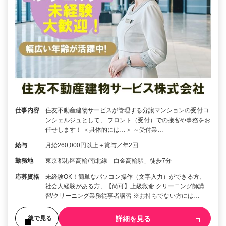
仕事内容
住友不動産建物サービスが管理する分譲マンションの受付コ
ンシェルジュとして、 フロント（受付）での接客や事務をお
任せします！ ＜具体的には…＞ ～受付業…
給与
月給260,000円以上＋賞与／年2回
勤務地
東京都港区高輪/南北線「白金高輪駅」徒歩7分
応募資格
未経験OK！簡単なパソコン操作（文字入力）ができる方、
社会人経験がある方、【尚可】上級救命 クリーニング師講
習/クリーニング業務従事者講習 ※お持ちでない方には…
詳細を見る
後で見る