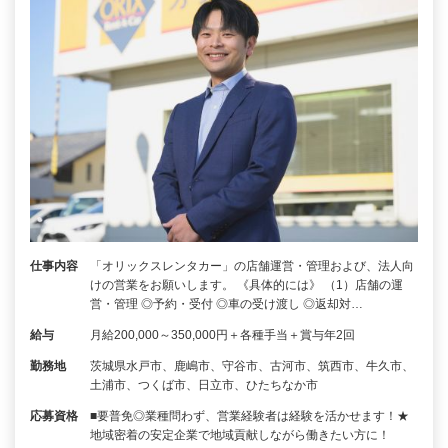
仕事内容
「オリックスレンタカー」の店舗運営・管理および、法人向
けの営業をお願いします。 《具体的には》 （1）店舗の運
営・管理 ◎予約・受付 ◎車の受け渡し ◎返却対…
給与
月給200,000～350,000円＋各種手当＋賞与年2回
勤務地
茨城県水戸市、鹿嶋市、守谷市、古河市、筑西市、牛久市、
土浦市、つくば市、日立市、ひたちなか市
応募資格
■要普免◎業種問わず、営業経験者は経験を活かせます！★
地域密着の安定企業で地域貢献しながら働きたい方に！