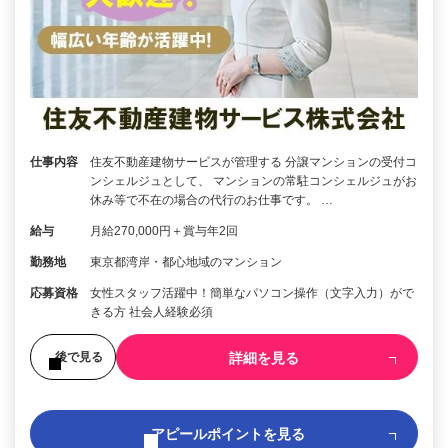
仕事内容
住友不動産建物サービスが管理する 分譲マンションの受付コ
ンシェルジュとして、 マンションの常駐コンシェルジュがお
休み等で不在の場合の代行のお仕事です。 …
給与
月給270,000円＋賞与年2回
勤務地
東京都湾岸・都心地域のマンション
応募資格
女性スタッフ活躍中！簡単なパソコン操作（文字入力）がで
きる方 社会人経験必須
詳細を見る
後で見る
アピールポイントを見る