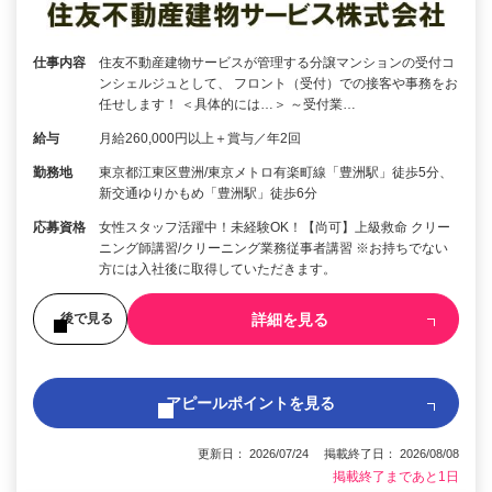
仕事内容
住友不動産建物サービスが管理する分譲マンションの受付コ
ンシェルジュとして、 フロント（受付）での接客や事務をお
任せします！ ＜具体的には…＞ ～受付業…
給与
月給260,000円以上＋賞与／年2回
勤務地
東京都江東区豊洲/東京メトロ有楽町線「豊洲駅」徒歩5分、
新交通ゆりかもめ「豊洲駅」徒歩6分
応募資格
女性スタッフ活躍中！未経験OK！【尚可】上級救命 クリー
ニング師講習/クリーニング業務従事者講習 ※お持ちでない
方には入社後に取得していただきます。
詳細を見る
後で見る
アピールポイントを見る
更新日： 2026/07/24 掲載終了日： 2026/08/08
掲載終了まであと1日