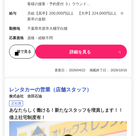
客様の接客・予約受付 ３）ラウンド…
給与
月給【高卒】200,000円以上 【大卒】224,000円以上 ※
新卒の金額
勤務地
千葉県市原市大桶字白畑
応募資格
資格・経験不問
詳細を見る
後で見る
更新日： 2026/04/22 掲載終了日： 2026/10/16
レンタカーの営業（店舗スタッフ）
株式会社 吉田石油
正社員
あなたらしく働ける！新たなスタッフを増員します！！
借上社宅制度有！