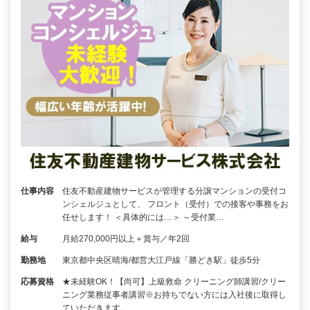
仕事内容
住友不動産建物サービスが管理する分譲マンションの受付コ
ンシェルジュとして、 フロント（受付）での接客や事務をお
任せします！ ＜具体的には…＞ ～受付業…
給与
月給270,000円以上＋賞与／年2回
勤務地
東京都中央区晴海/都営大江戸線「勝どき駅」徒歩5分
応募資格
★未経験OK！【尚可】上級救命 クリーニング師講習/クリー
ニング業務従事者講習※お持ちでない方には入社後に取得し
ていただきます。