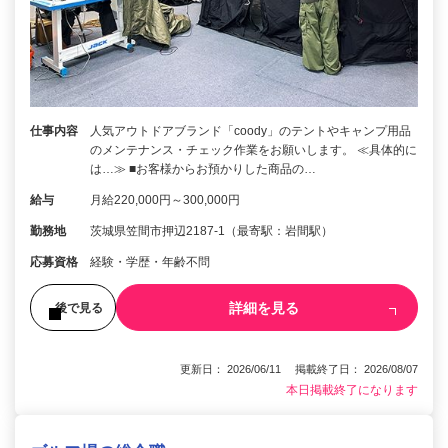
仕事内容
人気アウトドアブランド「coody」のテントやキャンプ用品
のメンテナンス・チェック作業をお願いします。 ≪具体的に
は…≫ ■お客様からお預かりした商品の…
給与
月給220,000円～300,000円
勤務地
茨城県笠間市押辺2187-1（最寄駅：岩間駅）
応募資格
経験・学歴・年齢不問
詳細を見る
後で見る
更新日： 2026/06/11 掲載終了日： 2026/08/07
本日掲載終了になります