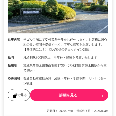
仕事内容
当ゴルフ場にて受付業務全般をお任せします。お客様に居心
地の良い空間を提供すべく、丁寧な接客をお願いします。
【具体的には？】 ◎お客様のチェックイン対応…
給与
月給189,700円以上 ※年齢・経験を考慮いたします
勤務地
茨城県常陸太田市白羽町1730（JR水郡線 常陸太田駅から車
で18分）
応募資格
普通自動車運転免許 経験・年齢・学歴不問 U・I・Jター
ン歓迎
詳細を見る
後で見る
更新日： 2026/07/30 掲載終了日： 2026/09/04