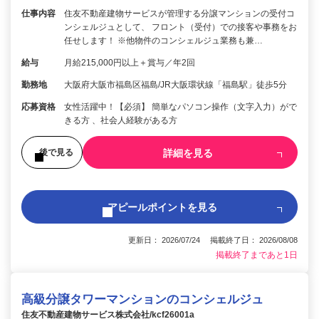
仕事内容
住友不動産建物サービスが管理する分譲マンションの受付コ
ンシェルジュとして、 フロント（受付）での接客や事務をお
任せします！ ※他物件のコンシェルジュ業務も兼…
給与
月給215,000円以上＋賞与／年2回
勤務地
大阪府大阪市福島区福島/JR大阪環状線「福島駅」徒歩5分
応募資格
女性活躍中！【必須】 簡単なパソコン操作（文字入力）がで
きる方 、社会人経験がある方
詳細を見る
後で見る
アピールポイントを見る
更新日： 2026/07/24 掲載終了日： 2026/08/08
掲載終了まであと1日
高級分譲タワーマンションのコンシェルジュ
住友不動産建物サービス株式会社/kcf26001a