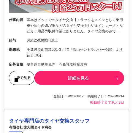
仕事内容
基本はピットでのタイヤ交換【トラックをメインとして乗用
車や流行のSUV車などのタイヤ交換も行います】カーナビな
どカー用品の取付作業はありません。タイヤ交換のみで…
給与
月給250,000円以上
勤務地
千葉県流山市加501-3／TX「流山セントラルパーク駅」より
徒歩10分
応募資格
要普通自動車免許 ☆免許取得制度有
詳細を見る
後で見る
更新日： 2026/06/12 掲載終了日： 2026/08/14
掲載終了まであと3日
タイヤ専門店のタイヤ交換スタッフ
有限会社佐久間タイヤ商会