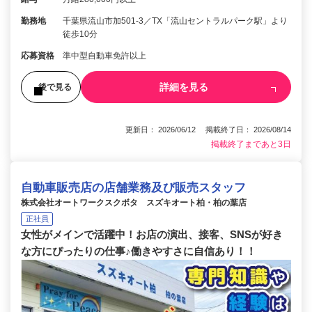
勤務地
千葉県流山市加501-3／TX「流山セントラルパーク駅」より
徒歩10分
応募資格
準中型自動車免許以上
詳細を見る
後で見る
更新日： 2026/06/12 掲載終了日： 2026/08/14
掲載終了まであと3日
自動車販売店の店舗業務及び販売スタッフ
株式会社オートワークスクボタ スズキオート柏・柏の葉店
正社員
女性がメインで活躍中！お店の演出、接客、SNSが好き
な方にぴったりの仕事♪働きやすさに自信あり！！