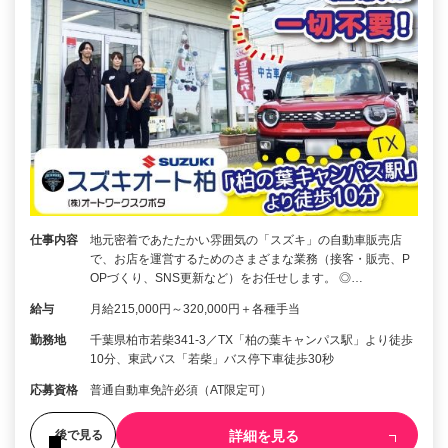
仕事内容
地元密着であたたかい雰囲気の「スズキ」の自動車販売店
で、お店を運営するためのさまざまな業務（接客・販売、P
OPづくり、SNS更新など）をお任せします。 ◎…
給与
月給215,000円～320,000円＋各種手当
勤務地
千葉県柏市若柴341-3／TX「柏の葉キャンパス駅」より徒歩
10分、東武バス「若柴」バス停下車徒歩30秒
応募資格
普通自動車免許必須（AT限定可）
詳細を見る
後で見る