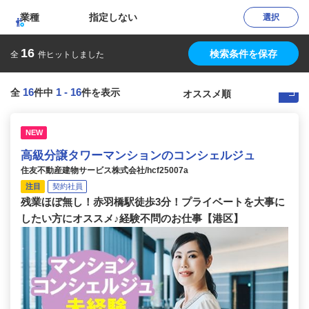
業種
指定しない
選択
16
検索条件を保存
全
件ヒットしました
16
1
-
16
全
件中
件を表示
NEW
高級分譲タワーマンションのコンシェルジュ
住友不動産建物サービス株式会社/hcf25007a
注目
契約社員
残業ほぼ無し！赤羽橋駅徒歩3分！プライベートを大事に
したい方にオススメ♪経験不問のお仕事【港区】