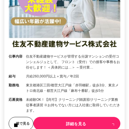
仕事内容
住友不動産建物サービスが管理する分譲マンションの受付コ
ンシェルジュとして、 フロント（受付）での接客や事務をお
任せします！ ＜具体的には…＞ ～受付業…
給与
月給260,000円以上＋賞与／年2回
勤務地
東京都港区三田/都営大江戸線「赤羽橋駅」徒歩3分、東京メ
トロ南北線・都営大江戸線「麻布十番駅」徒歩5分
応募資格
未経験OK！【尚可】クリーニング師講習/クリーニング業務
従事者講習 ※お持ちでない方には入社後に取得していただき
ます。
詳細を見る
後で見る