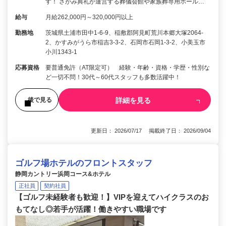
す！ さがみ典礼が運営する葬儀会館や家族葬専用ホール…
給与
月給262,000円～320,000円以上
勤務地
茨城県土浦市田中1-6-9、稲敷郡阿見町荒川本郷大塚2064-
2、かすみがうら市稲吉3-3-2、石岡市石岡1-3-2、小美玉市
小川1343-1
応募資格
要普通免許（AT限定可） 経験・年齢・資格・学歴・性別な
ど一切不問！30代～60代スタッフも多数活躍中！
詳細を見る
後で見る
更新日： 2026/07/17 掲載終了日： 2026/09/04
ゴルフ場ホテルのフロントスタッフ
静岡カントリー浜岡コース&ホテル
正社員
契約社員
【ゴルフ未経験者も歓迎！】VIPを迎えてハイクラスのお
もてなし◎若手が活躍！働きやすい職場です