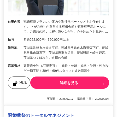
仕事内容
冠婚葬祭プランのご案内や進行サポートなどをお任せしま
す。 さがみ典礼が運営する葬儀会館や家族葬専用ホールに
て、ご遺族の想いに寄り添いながら、心を込めたお見送り…
給与
月給262,000円～320,000円以上
勤務地
茨城県常総市水海道宝町、茨城県常総市水海道森下町、茨城
県常総市新石下、茨城県坂東市辺田、茨城県龍ヶ崎市姫宮、
茨城県つくばみらい市絹の台町
応募資格
要普通免許（AT限定可） 経験・年齢・資格・学歴・性別な
ど一切不問！30代～60代スタッフも多数活躍中！
詳細を見る
後で見る
更新日： 2026/07/17 掲載終了日： 2026/09/04
冠婚葬祭のトータルマネジメント