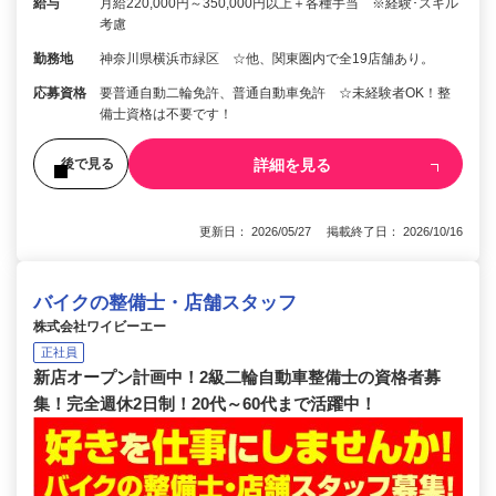
給与
月給220,000円～350,000円以上＋各種手当 ※経験･スキル
考慮
勤務地
神奈川県横浜市緑区 ☆他、関東圏内で全19店舗あり。
応募資格
要普通自動二輪免許、普通自動車免許 ☆未経験者OK！整
備士資格は不要です！
詳細を見る
後で見る
更新日： 2026/05/27 掲載終了日： 2026/10/16
バイクの整備士・店舗スタッフ
株式会社ワイビーエー
正社員
新店オープン計画中！2級二輪自動車整備士の資格者募
集！完全週休2日制！20代～60代まで活躍中！