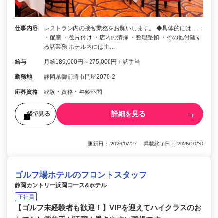
仕事内容
レストラン内の接客業務をお願いします。 ◆具体的には……
・配膳 ・後片付け ・店内の清掃 ・整理整頓 ・その他付随す
る諸業務 ホテル内には主…
給与
月給189,000円～275,000円＋諸手当
勤務地
静岡県御前崎市門屋2070-2
応募資格
経験・資格・年齢不問
詳細を見る
後で見る
更新日： 2026/07/27 掲載終了日： 2026/10/30
ゴルフ場ホテルのフロントスタッフ
静岡カントリー浜岡コース&ホテル
正社員
【ゴルフ未経験者も歓迎！】VIPを迎えてハイクラスのお