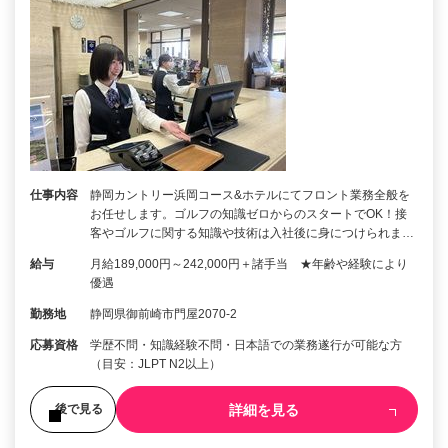
仕事内容
静岡カントリー浜岡コース&ホテルにてフロント業務全般を
お任せします。ゴルフの知識ゼロからのスタートでOK！接
客やゴルフに関する知識や技術は入社後に身につけられま…
給与
月給189,000円～242,000円＋諸手当 ★年齢や経験により
優遇
勤務地
静岡県御前崎市門屋2070-2
応募資格
学歴不問・知識経験不問・日本語での業務遂行が可能な方
（目安：JLPT N2以上）
詳細を見る
後で見る