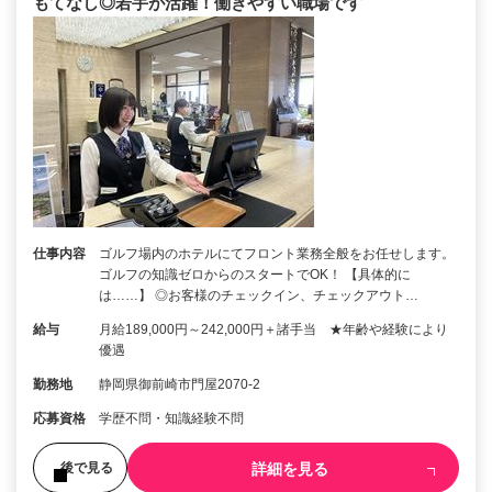
もてなし◎若手が活躍！働きやすい職場です
仕事内容
ゴルフ場内のホテルにてフロント業務全般をお任せします。
ゴルフの知識ゼロからのスタートでOK！ 【具体的に
は……】 ◎お客様のチェックイン、チェックアウト…
給与
月給189,000円～242,000円＋諸手当 ★年齢や経験により
優遇
勤務地
静岡県御前崎市門屋2070-2
応募資格
学歴不問・知識経験不問
詳細を見る
後で見る