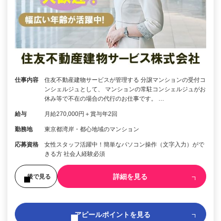
仕事内容
住友不動産建物サービスが管理する 分譲マンションの受付コ
ンシェルジュとして、 マンションの常駐コンシェルジュがお
休み等で不在の場合の代行のお仕事です。 …
給与
月給270,000円＋賞与年2回
勤務地
東京都湾岸・都心地域のマンション
応募資格
女性スタッフ活躍中！簡単なパソコン操作（文字入力）がで
きる方 社会人経験必須
詳細を見る
後で見る
アピールポイントを見る