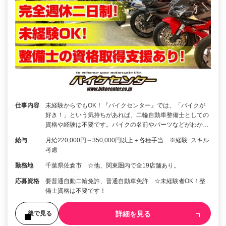
仕事内容
未経験からでもOK！『バイクセンター』では、「バイクが
好き！」という気持ちがあれば、二輪自動車整備士としての
資格や経験は不要です。バイクの名前やパーツなどがわか…
給与
月給220,000円～350,000円以上＋各種手当 ※経験･スキル
考慮
勤務地
千葉県佐倉市 ☆他、関東圏内で全19店舗あり。
応募資格
要普通自動二輪免許、普通自動車免許 ☆未経験者OK！整
備士資格は不要です！
詳細を見る
後で見る