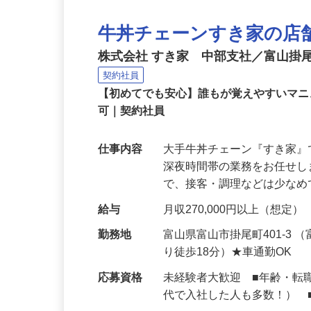
牛丼チェーンすき家の店
株式会社 すき家 中部支社／富山掛
契約社員
【初めてでも安心】誰もが覚えやすいマニュ
可｜契約社員
仕事内容
大手牛丼チェーン『すき家
深夜時間帯の業務をお任せ
で、接客・調理などは少な
給与
月収270,000円以上（想定）
勤務地
富山県富山市掛尾町401-3
り徒歩18分）★車通勤OK
応募資格
未経験者大歓迎 ■年齢・転