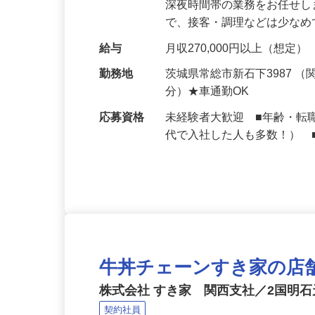
仕事内容
大手牛丼チェーン『すき家
深夜時間帯の業務をお任せ
で、接客・調理などは少な
給与
月収270,000円以上（想定）
勤務地
茨城県常総市新石下3987 
分）★車通勤OK
応募資格
未経験者大歓迎 ■年齢・転
代で入社した人も多数！） 
牛丼チェーンすき家の店
株式会社 すき家 関西支社／2国明