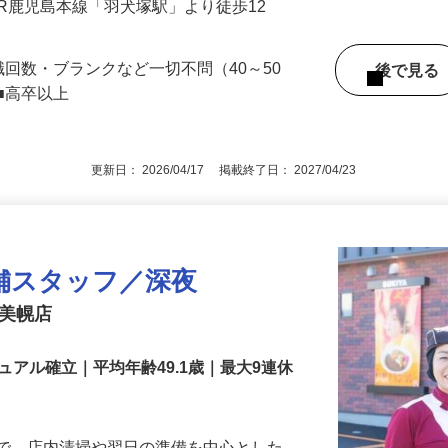
（JR鹿児島本線「羽犬塚駅」より徒歩12
職回数・ブランクなど一切不問（40～50
後で見
■高卒以上
更新日： 2026/04/17 掲載終了日： 2027/04/23
舗スタッフ／深夜
号美幌店
アル確立｜平均年齢49.1歳｜最大9連休