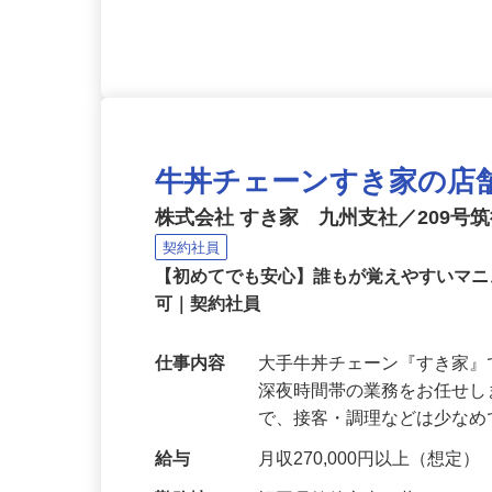
代で入社した人も多数！） 
牛丼チェーンすき家の店
株式会社 すき家 九州支社／209号
契約社員
【初めてでも安心】誰もが覚えやすいマニュ
可｜契約社員
仕事内容
大手牛丼チェーン『すき家
深夜時間帯の業務をお任せ
で、接客・調理などは少な