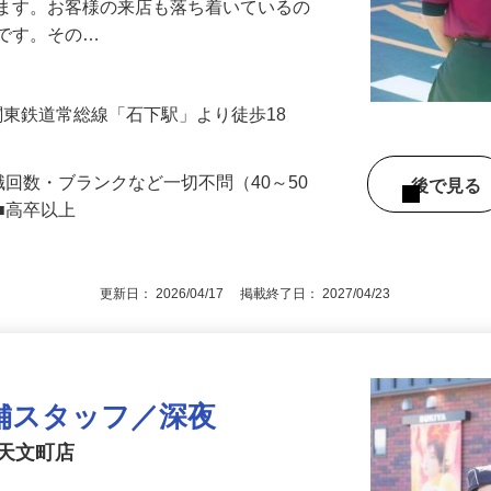
』で、店内清掃や翌日の準備を中心とした
します。お客様の来店も落ち着いているの
めです。その…
（関東鉄道常総線「石下駅」より徒歩18
職回数・ブランクなど一切不問（40～50
後で見
■高卒以上
更新日： 2026/04/17 掲載終了日： 2027/04/23
舗スタッフ／深夜
石天文町店