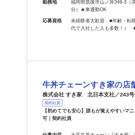
給与
月収270,000円以上（想定）
勤務地
福岡県筑後市山ノ井346-3
分）★車通勤OK
応募資格
未経験者大歓迎 ■年齢・転
代で入社した人も多数！） 
牛丼チェーンすき家の店
株式会社 すき家 北日本支社／243
契約社員
【初めてでも安心】誰もが覚えやすいマニュ