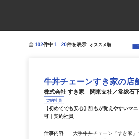
全
102
件中
1
-
20
件を表示
牛丼チェーンすき家の店
株式会社 すき家 関東支社／常総石
契約社員
【初めてでも安心】誰もが覚えやすいマニュ
可｜契約社員