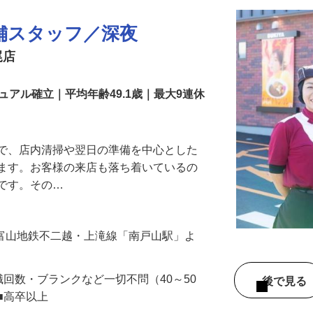
舗スタッフ／深夜
尾店
アル確立｜平均年齢49.1歳｜最大9連休
』で、店内清掃や翌日の準備を中心とした
します。お客様の来店も落ち着いているの
めです。その…
 （富山地鉄不二越・上滝線「南戸山駅」よ
職回数・ブランクなど一切不問（40～50
後で見