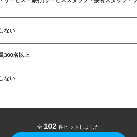
客・サービス・旅行(サービススタッフ・接客スタッフ
)
定しない
員300名以上
定しない
102
全
件ヒットしました