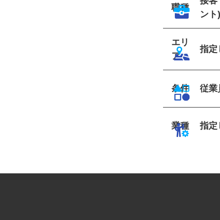
接
職種
ント
エリ
指
ア
条件
従業
業種
指