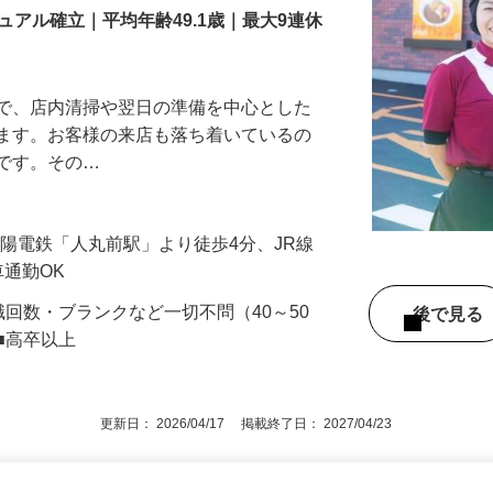
アル確立｜平均年齢49.1歳｜最大9連休
』で、店内清掃や翌日の準備を中心とした
します。お客様の来店も落ち着いているの
めです。その…
（山陽電鉄「人丸前駅」より徒歩4分、JR線
車通勤OK
職回数・ブランクなど一切不問（40～50
後で見
■高卒以上
更新日： 2026/04/17 掲載終了日： 2027/04/23