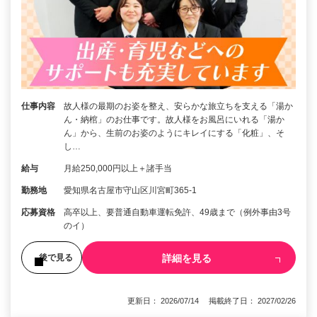
仕事内容
故人様の最期のお姿を整え、安らかな旅立ちを支える「湯か
ん・納棺」のお仕事です。故人様をお風呂にいれる「湯か
ん」から、生前のお姿のようにキレイにする「化粧」、そ
し…
給与
月給250,000円以上＋諸手当
勤務地
愛知県名古屋市守山区川宮町365-1
応募資格
高卒以上、要普通自動車運転免許、49歳まで（例外事由3号
のイ）
詳細を見る
後で見る
更新日： 2026/07/14 掲載終了日： 2027/02/26