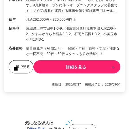
す。9月新規オープンに伴うオープニングスタッフの募集で
す！ さがみ典礼が運営する葬儀会館や家族葬専用ホール…
給与
月給262,000円～320,000円以上
勤務地
茨城県土浦市田中1-6-9、稲敷郡阿見町荒川本郷大塚2064-
2、かすみがうら市稲吉3-3-2、石岡市石岡1-3-2、小美玉市
小川1343-1
応募資格
要普通免許（AT限定可） 経験・年齢・資格・学歴・性別な
ど一切不問！30代～60代スタッフも多数活躍中！
詳細を見る
後で見る
更新日： 2026/07/17 掲載終了日： 2026/09/04
1
気になる求人は