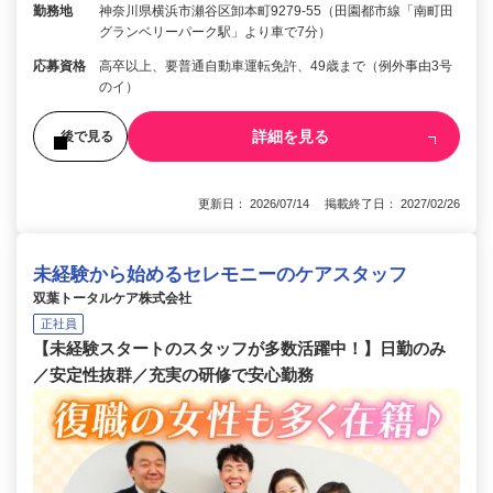
勤務地
神奈川県横浜市瀬谷区卸本町9279-55（田園都市線「南町田
グランベリーパーク駅」より車で7分）
応募資格
高卒以上、要普通自動車運転免許、49歳まで（例外事由3号
のイ）
詳細を見る
後で見る
更新日： 2026/07/14 掲載終了日： 2027/02/26
未経験から始めるセレモニーのケアスタッフ
双葉トータルケア株式会社
正社員
【未経験スタートのスタッフが多数活躍中！】日勤のみ
／安定性抜群／充実の研修で安心勤務