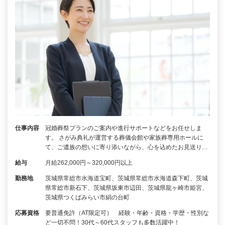
仕事内容
冠婚葬祭プランのご案内や進行サポートなどをお任せしま
す。 さがみ典礼が運営する葬儀会館や家族葬専用ホールに
て、ご遺族の想いに寄り添いながら、心を込めたお見送り…
給与
月給262,000円～320,000円以上
勤務地
茨城県常総市水海道宝町、茨城県常総市水海道森下町、茨城
県常総市新石下、茨城県坂東市辺田、茨城県龍ヶ崎市姫宮、
茨城県つくばみらい市絹の台町
応募資格
要普通免許（AT限定可） 経験・年齢・資格・学歴・性別な
ど一切不問！30代～60代スタッフも多数活躍中！