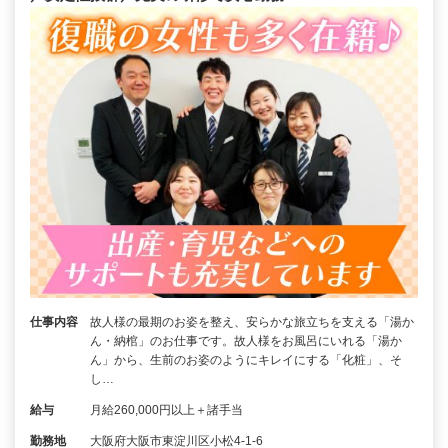
仕事内容
故人様の最期のお姿を整え、安らかな旅立ちを支える「湯か
ん・納棺」のお仕事です。故人様をお風呂にいれる「湯か
ん」から、生前のお姿のようにキレイにする「化粧」、そ
し…
給与
月給260,000円以上＋諸手当
勤務地
大阪府大阪市東淀川区小松4-1-6