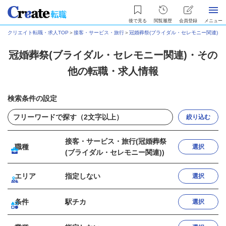
後で見る
閲覧履歴
会員登録
メニュー
クリエイト転職・求人TOP
＞
接客・サービス・旅行
＞
冠婚葬祭(ブライダル・セレモニー関連)
＞
冠婚葬祭(ブライダル・セレモニー関連)・その
他の転職・求人情報
検索条件の設定
絞り込む
接客・サービス・旅行(冠婚葬祭
職種
選択
(ブライダル・セレモニー関連))
エリア
指定しない
選択
条件
駅チカ
選択