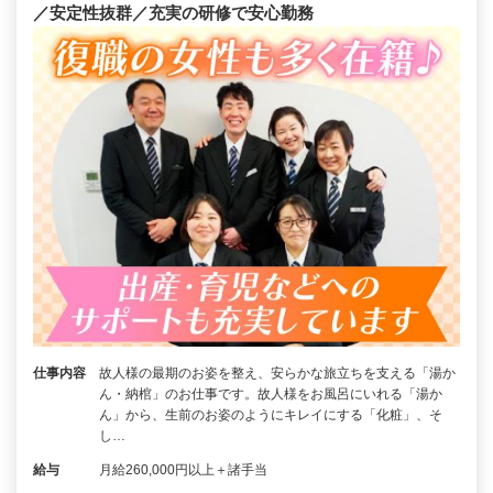
／安定性抜群／充実の研修で安心勤務
仕事内容
故人様の最期のお姿を整え、安らかな旅立ちを支える「湯か
ん・納棺」のお仕事です。故人様をお風呂にいれる「湯か
ん」から、生前のお姿のようにキレイにする「化粧」、そ
し…
給与
月給260,000円以上＋諸手当