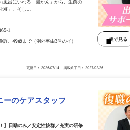
、安らかな旅立ちを支える「湯かん・納
をお風呂にいれる「湯かん」から、生前の
「化粧」、そし…
65-1
後で見
免許、49歳まで（例外事由3号のイ）
更新日： 2026/07/14 掲載終了日： 2027/02/26
ニーのケアスタッフ