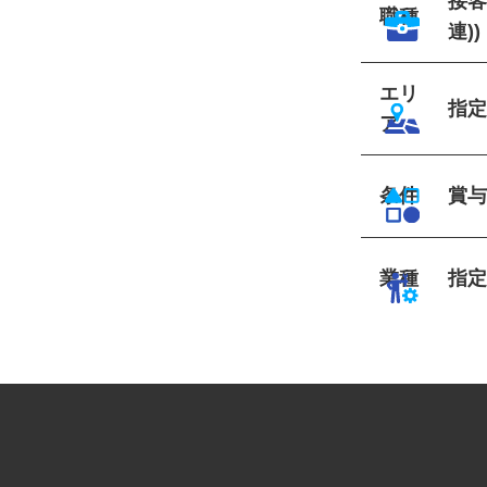
接
職種
連)
エリ
指
ア
条件
賞
業種
指