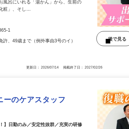
、安らかな旅立ちを支える「湯かん・納
をお風呂にいれる「湯かん」から、生前の
「化粧」、そし…
65-1
後で見
免許、49歳まで（例外事由3号のイ）
更新日： 2026/07/14 掲載終了日： 2027/02/26
ニーのケアスタッフ