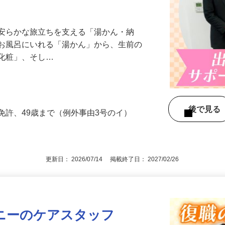
中！】日勤のみ／安定性抜群／充実の研修
、安らかな旅立ちを支える「湯かん・納
をお風呂にいれる「湯かん」から、生前の
「化粧」、そし…
後で見
免許、49歳まで（例外事由3号のイ）
更新日： 2026/07/14 掲載終了日： 2027/02/26