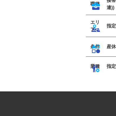
接
職種
連)
エリ
指
ア
条件
産
業種
指