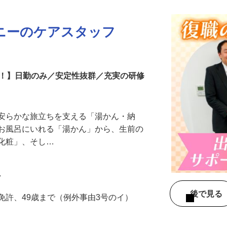
ニーのケアスタッフ
中！】日勤のみ／安定性抜群／充実の研修
、安らかな旅立ちを支える「湯かん・納
をお風呂にいれる「湯かん」から、生前の
「化粧」、そし…
7
後で見
免許、49歳まで（例外事由3号のイ）