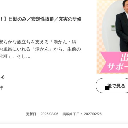
ニーのケアスタッフ
中！】日勤のみ／安定性抜群／充実の研修
、安らかな旅立ちを支える「湯かん・納
をお風呂にいれる「湯かん」から、生前の
「化粧」、そし…
-6
後で見
免許
更新日： 2026/08/06 掲載終了日： 2027/02/26