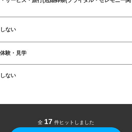
客・サービス・旅行(冠婚葬祭(ブライダル・セレモニー
)
定しない
場体験・見学
定しない
17
全
件ヒットしました