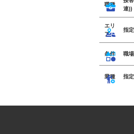
接
職種
連)
エリ
指
ア
条件
職
業種
指