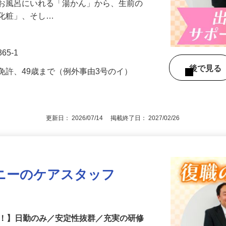
、安らかな旅立ちを支える「湯かん・納
をお風呂にいれる「湯かん」から、生前の
「化粧」、そし…
65-1
後で見
免許、49歳まで（例外事由3号のイ）
更新日： 2026/07/14 掲載終了日： 2027/02/26
ニーのケアスタッフ