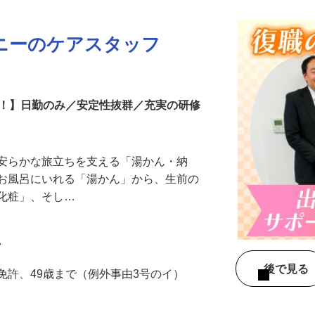
ニーのケアスタッフ
中！】日勤のみ／安定性抜群／充実の研修
、安らかな旅立ちを支える「湯かん・納
をお風呂にいれる「湯かん」から、生前の
「化粧」、そし…
7
後で見
免許、49歳まで（例外事由3号のイ）