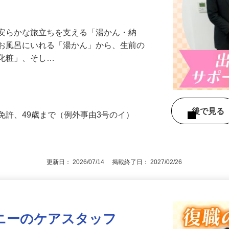
中！】日勤のみ／安定性抜群／充実の研修
、安らかな旅立ちを支える「湯かん・納
をお風呂にいれる「湯かん」から、生前の
「化粧」、そし…
後で見
免許、49歳まで（例外事由3号のイ）
更新日： 2026/07/14 掲載終了日： 2027/02/26