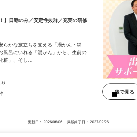
ニーのケアスタッフ
中！】日勤のみ／安定性抜群／充実の研修
、安らかな旅立ちを支える「湯かん・納
をお風呂にいれる「湯かん」から、生前の
「化粧」、そし…
-6
後で見
免許
更新日： 2026/08/06 掲載終了日： 2027/02/26