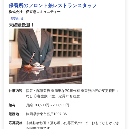
保養所のフロント兼レストランスタッフ
株式会社 伊豆急コミュニティー
契約社員
未経験歓迎！
仕事内容
接客・配膳業務 ※簡単なPC操作有 ※業務内容の変更範囲：
なし ◎客室数36室、定員75名程度
給与
月給193,500円～203,500円
勤務地
静岡県伊東市富戸1007-36
応募資格
未経験者歓迎！落ち着いた雰囲気の中で、おもてなしができ
る職場環境です。