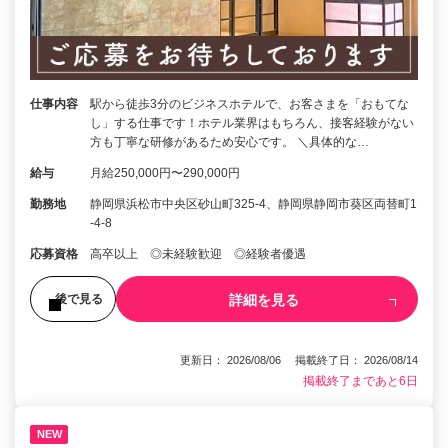
仕事内容
駅から徒歩3分のビジネスホテルで、お客さまを「おもてな
し」する仕事です！ホテル業界はもちろん、接客経験がない
方も丁寧な研修があるため安心です。 ＼具体的な…
給与
月給250,000円〜290,000円
勤務地
静岡県浜松市中央区砂山町325-4、静岡県静岡市葵区両替町1
-4-8
応募資格
高卒以上 ◎未経験歓迎 ◎経験者優遇
詳細を見る
後で見る
更新日： 2026/08/06 掲載終了日： 2026/08/14
掲載終了まであと6日
NEW