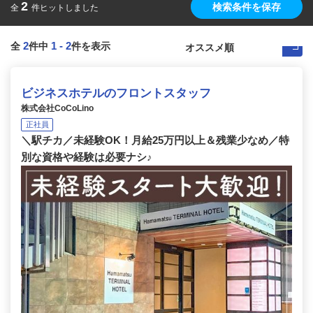
2
検索条件を保存
全
件ヒットしました
2
1
-
2
全
件中
件を表示
ビジネスホテルのフロントスタッフ
株式会社CoCoLino
正社員
＼駅チカ／未経験OK！月給25万円以上＆残業少なめ／特
別な資格や経験は必要ナシ♪