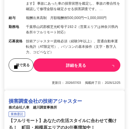
ます】 事故にあった車の損害状態を鑑定し、事故の整合性を
確認して修理金額を確定させる損害調査です。 …
給与
報酬出来高制 月額報酬例500,000円〜1,000,000円
勤務地
千葉県山武郡横芝光町母子192-2（営業エリアは神奈川県内
各所※フルリモート対応）
応募資格
技術アジャスター資格必須（経験3年以上）、普通自動車運
転免許（AT限定可）、パソコンの基本操作（文字・数字入
力、コピペなど）
詳細を見る
後で見る
更新日： 2026/07/03 掲載終了日： 2026/12/25
損害調査会社の技術アジャスター
株式会社八車 越川調査事務所
業務委託
【フルリモート】あなたの生活スタイルに合わせて働け
る！ 町田・相模原エリアのお仕事増加中！