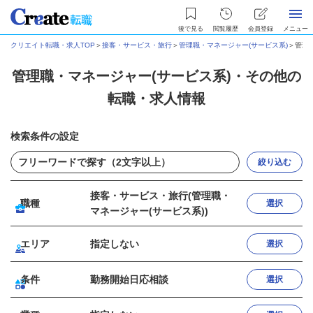
後で見る
閲覧履歴
会員登録
メニュー
クリエイト転職・求人TOP
＞
接客・サービス・旅行
＞
管理職・マネージャー(サービス系)
＞
管理
管理職・マネージャー(サービス系)・その他の
転職・求人情報
検索条件の設定
絞り込む
接客・サービス・旅行(管理職・
職種
選択
マネージャー(サービス系))
エリア
指定しない
選択
条件
勤務開始日応相談
選択