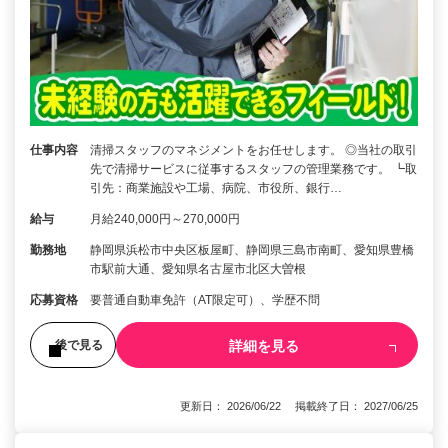
仕事内容
清掃スタッフのマネジメントをお任せします。 ◎当社の取引
先で清掃サービスに従事するスタッフの管理業務です。 ┗取
引先：商業施設や工場、病院、市役所、銀行…
給与
月給240,000円～270,000円
勤務地
静岡県浜松市中央区板屋町、静岡県三島市南町、愛知県豊橋
市駅前大通、愛知県名古屋市北区大曽根
応募資格
要普通自動車免許（AT限定可）、学歴不問
詳細を見る
後で見る
更新日： 2026/06/22 掲載終了日： 2027/06/25