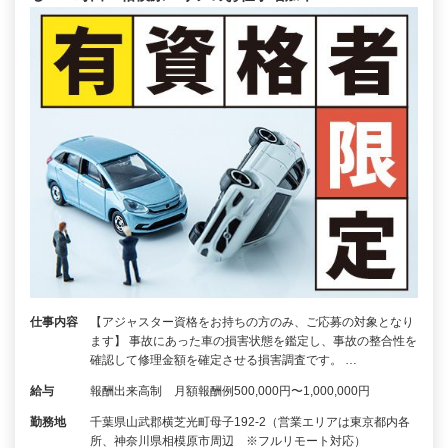
仕事内容
【アジャスター資格をお持ちの方のみ、ご応募の対象となり
ます】 事故にあった車の損害状態を鑑定し、事故の整合性を
確認して修理金額を確定させる損害調査です。 …
給与
報酬出来高制 月額報酬例500,000円〜1,000,000円
勤務地
千葉県山武郡横芝光町母子192-2（営業エリアは東京都内各
所、神奈川県相模原市周辺 ※フルリモート対応）