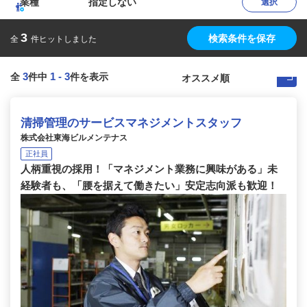
業種
指定しない
選択
3
検索条件を保存
全
件ヒットしました
3
1
-
3
全
件中
件を表示
清掃管理のサービスマネジメントスタッフ
株式会社東海ビルメンテナス
正社員
人柄重視の採用！「マネジメント業務に興味がある」未
経験者も、「腰を据えて働きたい」安定志向派も歓迎！