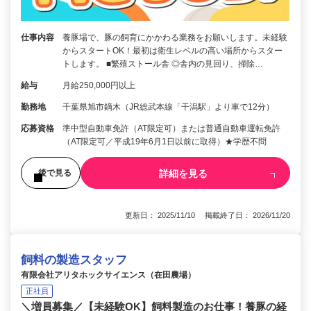
仕事内容
養豚場で、豚の飼育にかかわる業務をお願いします。未経験
からスタートOK！最初は衛生レベルの高い場所からスター
トします。 ■繁殖ストール舎 ◎舎内の見回り、掃除…
給与
月給250,000円以上
勤務地
千葉県旭市鏑木（JR総武本線「干潟駅」より車で12分）
応募資格
準中型自動車免許（AT限定可）または普通自動車運転免許
（AT限定可／平成19年6月1日以前に取得）★学歴不問
詳細を見る
後で見る
更新日： 2025/11/10 掲載終了日： 2026/11/20
飼料の製造スタッフ
有限会社アリタホックサイエンス（在田農場）
正社員
＼増員募集／【未経験OK】飼料製造のお仕事！養豚の経