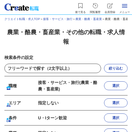
後で見る
閲覧履歴
会員登録
メニュー
クリエイト転職・求人TOP
＞
接客・サービス・旅行
＞
農業・酪農・畜産業
＞
農業・酪農・畜産業
農業・酪農・畜産業・その他の転職・求人情
報
検索条件の設定
絞り込む
接客・サービス・旅行(農業・酪
職種
選択
農・畜産業)
エリア
指定しない
選択
条件
U・Iターン歓迎
選択