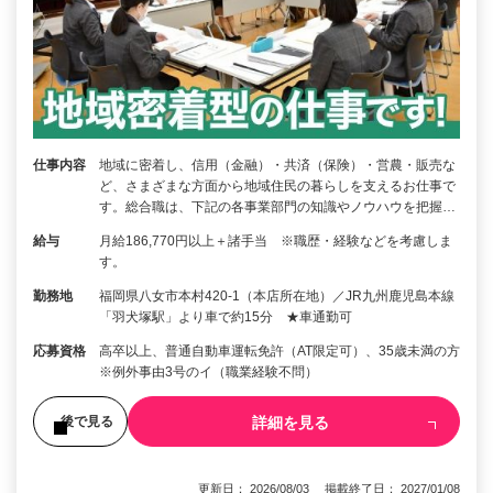
仕事内容
地域に密着し、信用（金融）・共済（保険）・営農・販売な
ど、さまざまな方面から地域住民の暮らしを支えるお仕事で
す。総合職は、下記の各事業部門の知識やノウハウを把握…
給与
月給186,770円以上＋諸手当 ※職歴・経験などを考慮しま
す。
勤務地
福岡県八女市本村420-1（本店所在地）／JR九州鹿児島本線
「羽犬塚駅」より車で約15分 ★車通勤可
応募資格
高卒以上、普通自動車運転免許（AT限定可）、35歳未満の方
※例外事由3号のイ（職業経験不問）
詳細を見る
後で見る
更新日： 2026/08/03 掲載終了日： 2027/01/08