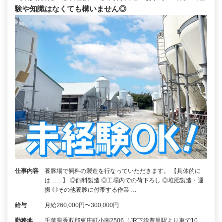
験や知識はなくても構いません◎
仕事内容
養豚場で飼料の製造を行なっていただきます。 【具体的に
は……】 ◎飼料製造 ◎工場内での荷下ろし ◎堆肥製造・運
搬 ◎その他養豚に付帯する作業 …
給与
月給260,000円〜300,000円
勤務地
千葉県香取郡東庄町小南2506（JR下総豊里駅より車で10