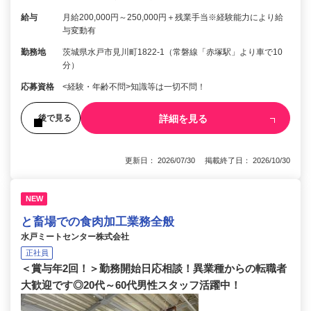
給与
月給200,000円～250,000円＋残業手当※経験能力により給
与変動有
勤務地
茨城県水戸市見川町1822-1（常磐線「赤塚駅」より車で10
分）
応募資格
<経験・年齢不問>知識等は一切不問！
詳細を見る
後で見る
更新日： 2026/07/30 掲載終了日： 2026/10/30
NEW
と畜場での食肉加工業務全般
水戸ミートセンター株式会社
正社員
＜賞与年2回！＞勤務開始日応相談！異業種からの転職者
大歓迎です◎20代～60代男性スタッフ活躍中！