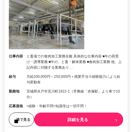
仕事内容
と畜場での食肉加工業務全般 具体的な仕事内容 ■牛の荷受
け・誘導業務 ■牛の、と畜・解体業務 ■食肉加工業務 他、上
記内容に付随する業務あり …
給与
月給200,000円～250,000円＋残業手当※経験能力により給
与変動有
勤務地
茨城県水戸市見川町1822-1（常磐線「赤塚駅」より車で10
分）
応募資格
<経験・年齢不問>知識等は一切不問！
詳細を見る
後で見る