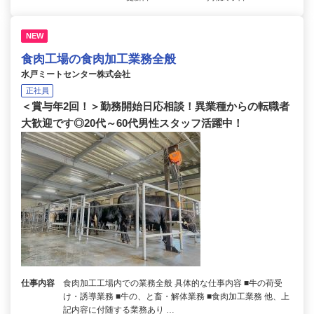
NEW
食肉工場の食肉加工業務全般
水戸ミートセンター株式会社
正社員
＜賞与年2回！＞勤務開始日応相談！異業種からの転職者
大歓迎です◎20代～60代男性スタッフ活躍中！
仕事内容
食肉加工工場内での業務全般 具体的な仕事内容 ■牛の荷受
け・誘導業務 ■牛の、と畜・解体業務 ■食肉加工業務 他、上
記内容に付随する業務あり …