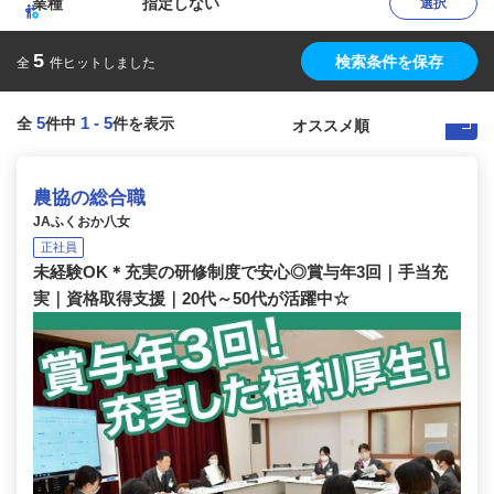
業種
指定しない
選択
5
検索条件を保存
全
件ヒットしました
5
1
-
5
全
件中
件を表示
農協の総合職
JAふくおか八女
正社員
未経験OK＊充実の研修制度で安心◎賞与年3回｜手当充
実｜資格取得支援｜20代～50代が活躍中☆