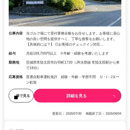
仕事内容
当ゴルフ場にて受付業務全般をお任せします。お客様に居心
地の良い空間を提供すべく、丁寧な接客をお願いします。
【具体的には？】 ◎お客様のチェックイン対応…
給与
月給189,700円以上 ※年齢・経験を考慮いたします
勤務地
茨城県常陸太田市白羽町1730（JR水郡線 常陸太田駅から車
で18分）
応募資格
普通自動車運転免許 経験・年齢・学歴不問 U・I・Jター
ン歓迎
詳細を見る
後で見る
更新日： 2026/07/30 掲載終了日： 2026/09/04