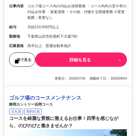
仕事内容
ゴルフ場コース内の刈込み清掃業務 ・コース内外の芝や草の
刈込み作業 ・落葉清掃 ・その他、付随する関連業務 ※変更
範囲：変更なし
給与
月給210,000円以上
勤務地
千葉県山武市松尾町下大蔵790
応募資格
高卒以上、普通自動車免許
詳細を見る
後で見る
更新日： 2026/07/30 掲載終了日： 2026/09/04
ゴルフ場のコースメンテナンス
静岡カントリー浜岡コース
正社員
契約社員
コースを綺麗な景観に整えるお仕事！四季を感じなが
ら、のびのびと働きませんか？