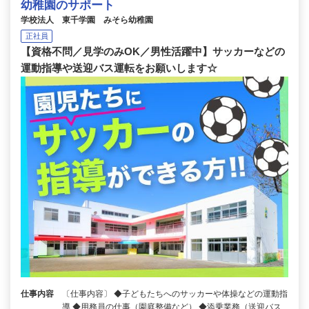
幼稚園のサポート
学校法人 東千学園 みそら幼稚園
正社員
【資格不問／見学のみOK／男性活躍中】サッカーなどの
運動指導や送迎バス運転をお願いします☆
仕事内容
〔仕事内容〕 ◆子どもたちへのサッカーや体操などの運動指
導 ◆用務員の仕事（園庭整備など） ◆添乗業務（送迎バス