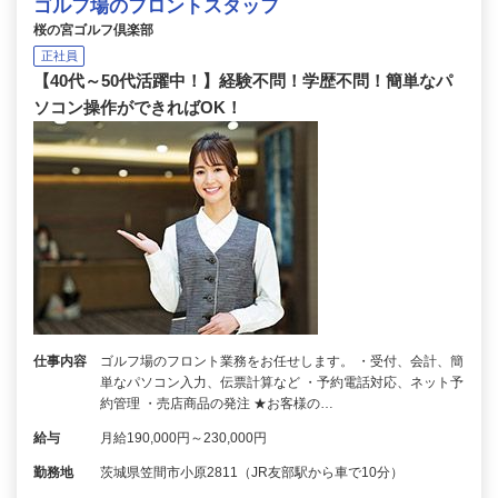
ゴルフ場のフロントスタッフ
桜の宮ゴルフ倶楽部
正社員
【40代～50代活躍中！】経験不問！学歴不問！簡単なパ
ソコン操作ができればOK！
仕事内容
ゴルフ場のフロント業務をお任せします。 ・受付、会計、簡
単なパソコン入力、伝票計算など ・予約電話対応、ネット予
約管理 ・売店商品の発注 ★お客様の…
給与
月給190,000円～230,000円
勤務地
茨城県笠間市小原2811（JR友部駅から車で10分）