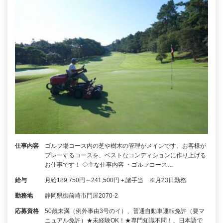
仕事内容
ゴルフ場コース内の芝や樹木の管理がメインです。お客様が
プレーするコースを、ベストなコンディションに作り上げる
お仕事です！ ◇主な仕事内容 ・ゴルフコース…
給与
月給189,750円～241,500円＋諸手当 ※月23日勤務
勤務地
静岡県御前崎市門屋2070-2
応募資格
50歳未満（例外事由3号のイ）、普通自動車運転免許（要マ
ニュアル免許）★未経験OK！★専門知識不問！、日本語で