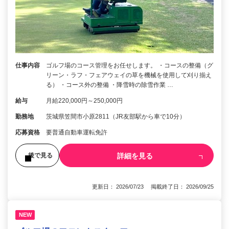
仕事内容
ゴルフ場のコース管理をお任せします。 ・コースの整備（グ
リーン・ラフ・フェアウェイの草を機械を使用して刈り揃え
る） ・コース外の整備 ・降雪時の除雪作業 …
給与
月給220,000円～250,000円
勤務地
茨城県笠間市小原2811（JR友部駅から車で10分）
応募資格
要普通自動車運転免許
詳細を見る
後で見る
更新日： 2026/07/23 掲載終了日： 2026/09/25
NEW