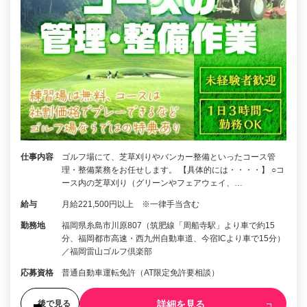
仕事内容
ゴルフ場にて、芝草刈りやバンカー整備といったコース管
理・整備業務をお任せします。 【具体的には・・・・】 ○コ
ース内の芝草刈り（グリーンやフェアウェイ、…
給与
月給221,500円以上 ※一律手当含む
勤務地
福岡県糸島市川原807（筑肥線「周船寺駅」より車で約15
分、福岡都市高速・西九州自動車道、今宿ICより車で15分）
／福岡雷山ゴルフ倶楽部
応募資格
普通自動車運転免許（AT限定免許要相談）
詳細を見る
後で見る