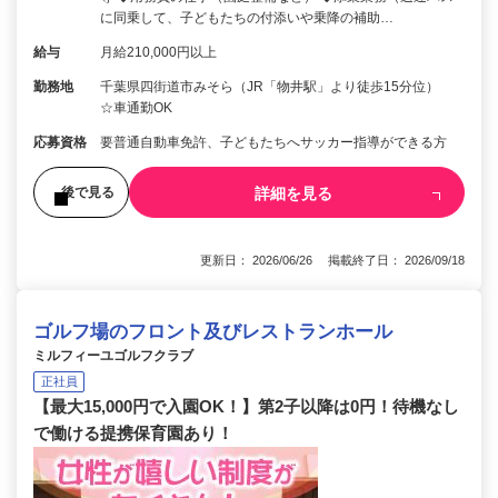
に同乗して、子どもたちの付添いや乗降の補助…
給与
月給210,000円以上
勤務地
千葉県四街道市みそら（JR「物井駅」より徒歩15分位）
☆車通勤OK
応募資格
要普通自動車免許、子どもたちへサッカー指導ができる方
詳細を見る
後で見る
更新日： 2026/06/26 掲載終了日： 2026/09/18
ゴルフ場のフロント及びレストランホール
ミルフィーユゴルフクラブ
正社員
【最大15,000円で入園OK！】第2子以降は0円！待機なし
で働ける提携保育園あり！