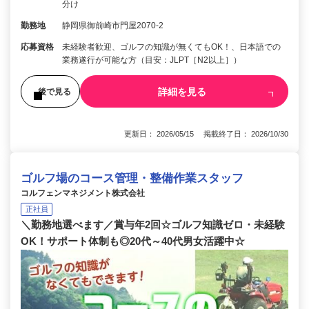
分け
勤務地
静岡県御前崎市門屋2070-2
応募資格
未経験者歓迎、ゴルフの知識が無くてもOK！、日本語での
業務遂行が可能な方（目安：JLPT［N2以上］）
詳細を見る
後で見る
更新日： 2026/05/15 掲載終了日： 2026/10/30
ゴルフ場のコース管理・整備作業スタッフ
コルフェンマネジメント株式会社
正社員
＼勤務地選べます／賞与年2回☆ゴルフ知識ゼロ・未経験
OK！サポート体制も◎20代～40代男女活躍中☆