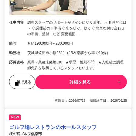
仕事内容
調理スタッフのサポートがメインになります。 ＜具体的には
＞ ◇調理前の下準備 ◇米を研ぐ、炊く ◇簡単な付け合わせ
の準備、盛付 など 変更範囲…
給与
月給190,000円～230,000円
勤務地
茨城県笠間市小原2811（JR友部駅から車で10分）
応募資格
業界・業種未経験OK ★学歴・性別不問 ★入社後に調理
師免許を取得しているスタッフもいます。
詳細を見る
後で見る
更新日： 2026/07/23 掲載終了日： 2026/09/25
NEW
ゴルフ場レストランのホールスタッフ
桜の宮ゴルフ倶楽部