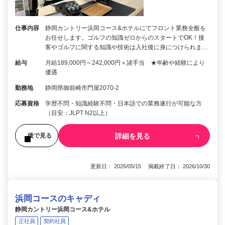
仕事内容
静岡カントリー浜岡コース&ホテルにてフロント業務全般を
お任せします。ゴルフの知識ゼロからのスタートでOK！接
客やゴルフに関する知識や技術は入社後に身につけられま…
給与
月給189,000円～242,000円＋諸手当 ★年齢や経験により
優遇
勤務地
静岡県御前崎市門屋2070-2
応募資格
学歴不問・知識経験不問・日本語での業務遂行が可能な方
（目安：JLPT N2以上）
詳細を見る
後で見る
更新日： 2026/05/15 掲載終了日： 2026/10/30
浜岡コースのキャディ
静岡カントリー浜岡コース&ホテル
正社員
契約社員