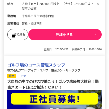
給与
月給【高卒】200,000円以上 【大卒】224,000円以上 ※
新卒の金額
勤務地
千葉県市原市大桶字白畑
応募資格
資格・経験不問
詳細を見る
後で見る
更新日： 2026/04/22 掲載終了日： 2026/10/16
ゴルフ場のコース管理スタッフ
株式会社アコーディア・ゴルフ 霞台カントリークラブ
注目
正社員
大自然の中でのびのび働こう！ゴルフ未経験大歓迎！勤
務スタート日はご相談ください！