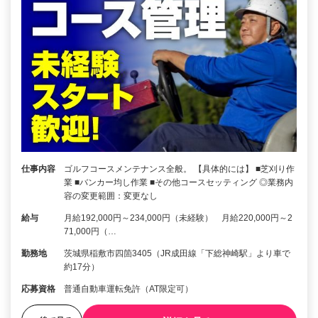
仕事内容
ゴルフコースメンテナンス全般。 【具体的には】 ■芝刈り作
業 ■バンカー均し作業 ■その他コースセッティング ◎業務内
容の変更範囲：変更なし
給与
月給192,000円～234,000円（未経験） 月給220,000円～2
71,000円（…
勤務地
茨城県稲敷市四箇3405（JR成田線「下総神崎駅」より車で
約17分）
応募資格
普通自動車運転免許（AT限定可）