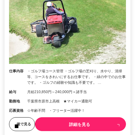
仕事内容
・ゴルフ場コース管理 ・ゴルフ場の芝刈り、水やり、清掃
等、コースをきれいにするお仕事です。 ・緑の中でのお仕事
です。 ・ゴルフの経験や知識も不要です。 …
給与
月給210,850円～240,000円＋諸手当
勤務地
千葉県市原市上高根 ★マイカー通勤可
応募資格
☆年齢不問 ・フリーター活躍中！
詳細を見る
後で見る