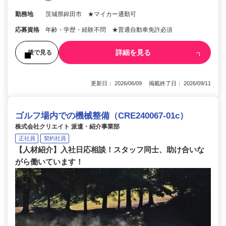
勤務地
茨城県鉾田市 ★マイカー通勤可
応募資格
年齢・学歴・経験不問 ★普通自動車免許必須
詳細を見る
後で見る
更新日： 2026/06/09 掲載終了日： 2026/09/11
ゴルフ場内での機械整備（CRE240067-01c）
株式会社クリエイト 派遣・紹介事業部
正社員
契約社員
【人材紹介】入社日応相談！スタッフ同士、助け合いな
がら働いています！