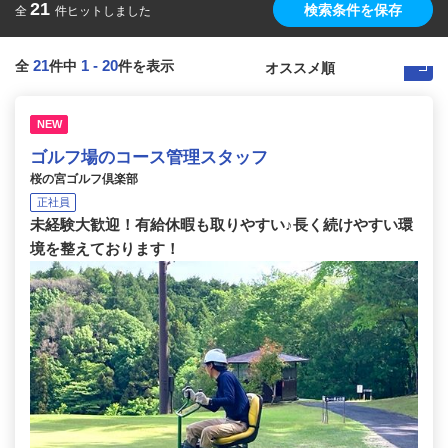
21
検索条件を保存
全
件ヒットしました
21
1
-
20
全
件中
件を表示
NEW
ゴルフ場のコース管理スタッフ
桜の宮ゴルフ倶楽部
正社員
未経験大歓迎！有給休暇も取りやすい♪長く続けやすい環
境を整えております！