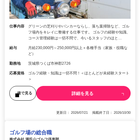
仕事内容
グリーンの芝刈りやバンカーならし、落ち葉掃除など、ゴル
フ場内をキレイに整備する仕事です。 ゴルフの経験や知識、
コース管理経験は一切不問で、今いるスタッフのほと…
給与
月給230,000円～250,000円以上＋各種手当（家族・役職な
ど）
勤務地
茨城県つくば市神郡2726
応募資格
ゴルフ経験・知識は一切不問！＜ほとんどが未経験スタート
＞
詳細を見る
後で見る
更新日： 2026/07/21 掲載終了日： 2026/10/30
ゴルフ場の総合職
株式会社 源氏山ゴルフ倶楽部