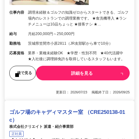
仕事内容
調理未経験＆ゴルフの知識ゼロからスタートできる、ゴルフ
場内のレストランでの調理業務です。 ★食洗機導入 ★ラン
チメニューは10品ちょっと ★接客ナシ ★…
給与
月給200,000円～250,000円
勤務地
茨城県笠間市小原2811（JR友部駅から車で10分）
応募資格
業界・業種未経験OK ★学歴・性別不問 ★40代活躍中
★入社後に調理師免許を取得しているスタッフもいます。
詳細を見る
後で見る
更新日： 2026/07/23 掲載終了日： 2026/09/25
ゴルフ場のキャディマスター室 （CRE250138-01
c）
株式会社クリエイト 派遣・紹介事業部
正社員