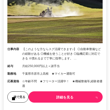
仕事内容
【このような方ならスグ活躍できます♪】 ◎自動車整備など
の経験がある ◎機械を使うことが好き ◎臨機応変に対応で
きる ※慣れるまで丁寧に指導します。 …
給与
月給250,000円以上＋諸手当
勤務地
千葉県市原市上高根 ★マイカー通勤可
応募資格
☆年齢不問 ★フリーター活躍中！ ★機械整備等,経験者優
遇
詳細を見る
後で見る