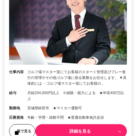
仕事内容
ゴルフ場マスター室にてお客様のスタート管理及びプレー進
行の管理やその他ゴルフ場に係る業務をお任せします。 ▼具
体的には ・ゴルフ場マスター室にてお客様の…
給与
月給204,000円以上 ※経験・能力による ★年収400万以
上
勤務地
茨城県鉾田市 ★マイカー通勤可
応募資格
年齢・学歴・経験不問 ★普通自動車免許必須
詳細を見る
後で見る