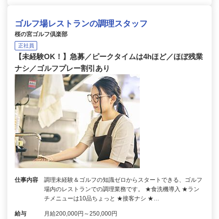
ゴルフ場レストランの調理スタッフ
桜の宮ゴルフ倶楽部
正社員
【未経験OK！】急募／ピークタイムは4hほど／ほぼ残業
ナシ／ゴルフプレー割引あり
仕事内容
調理未経験＆ゴルフの知識ゼロからスタートできる、ゴルフ
場内のレストランでの調理業務です。 ★食洗機導入 ★ラン
チメニューは10品ちょっと ★接客ナシ ★…
給与
月給200,000円～250,000円