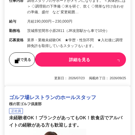
仕事内容
調理スタッフのサポートがメインになります。 ＜具体的には
＞ ◇調理前の下準備 ◇米を研ぐ、炊く ◇簡単な付け合わせ
の準備、盛付 など 変更範囲…
給与
月給190,000円～230,000円
勤務地
茨城県笠間市小原2811（JR友部駅から車で10分）
応募資格
業界・業種未経験OK ★学歴・性別不問 ★入社後に調理
師免許を取得しているスタッフもいます。
詳細を見る
後で見る
更新日： 2026/07/23 掲載終了日： 2026/09/25
ゴルフ場レストランのホールスタッフ
桜の宮ゴルフ倶楽部
正社員
未経験者OK！ブランクがあってもOK！飲食店でアルバ
イトの経験がある方も歓迎します。