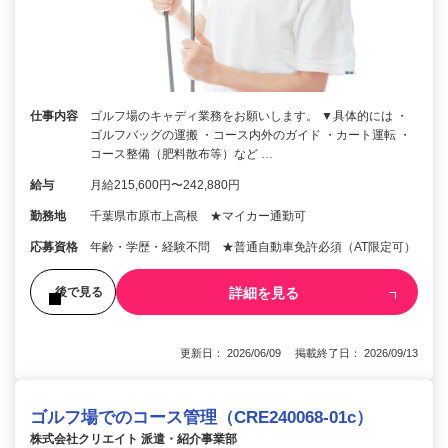
仕事内容
ゴルフ場のキャディ業務をお願いします。 ▼具体的には ・
ゴルフバッグの運搬 ・コース内外のガイド ・カート運転 ・
コース整備（肥料散布等）など …
給与
月給215,600円〜242,880円
勤務地
千葉県市原市上高根 ★マイカー通勤可
応募資格
年齢・学歴・経験不問 ★普通自動車免許必須（AT限定可）
詳細を見る
後で見る
更新日： 2026/06/09 掲載終了日： 2026/09/13
ゴルフ場でのコース管理（CRE240068-01c）
株式会社クリエイト 派遣・紹介事業部