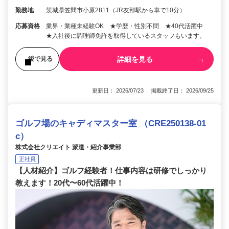
勤務地
茨城県笠間市小原2811（JR友部駅から車で10分）
応募資格
業界・業種未経験OK ★学歴・性別不問 ★40代活躍中
★入社後に調理師免許を取得しているスタッフもいます。
詳細を見る
後で見る
更新日： 2026/07/23 掲載終了日： 2026/09/25
ゴルフ場のキャディマスター室 （CRE250138-01
c）
株式会社クリエイト 派遣・紹介事業部
正社員
【人材紹介】ゴルフ経験者！仕事内容は研修でしっかり
教えます！20代〜60代活躍中！