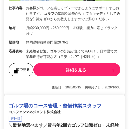
仕事内容
お客様がゴルフを楽しくプレーできるようにサポートするお
仕事です。 ゴルフの知識や経験がなくてもキャディとして必
要な知識をゼロからお教えしますのでご安心ください…
給与
月給230,000円～260,000円 ※経験、能力に応じてランク
分け
勤務地
静岡県御前崎市門屋2070-2
応募資格
未経験者歓迎、ゴルフの知識が無くてもOK！、日本語での
業務遂行が可能な方（目安：JLPT［N2以上］）
詳細を見る
後で見る
更新日： 2026/05/15 掲載終了日： 2026/10/30
ゴルフ場のコース管理・整備作業スタッフ
コルフェンマネジメント株式会社
正社員
＼勤務地選べます／賞与年2回☆ゴルフ知識ゼロ・未経験