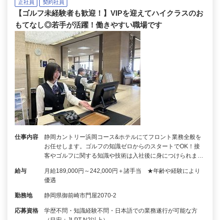
正社員
契約社員
【ゴルフ未経験者も歓迎！】VIPを迎えてハイクラスのお
もてなし◎若手が活躍！働きやすい職場です
仕事内容
静岡カントリー浜岡コース&ホテルにてフロント業務全般を
お任せします。ゴルフの知識ゼロからのスタートでOK！接
客やゴルフに関する知識や技術は入社後に身につけられま…
給与
月給189,000円～242,000円＋諸手当 ★年齢や経験により
優遇
勤務地
静岡県御前崎市門屋2070-2
応募資格
学歴不問・知識経験不問・日本語での業務遂行が可能な方