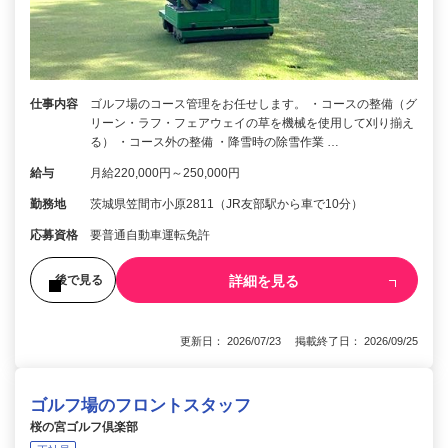
仕事内容
ゴルフ場のコース管理をお任せします。 ・コースの整備（グ
リーン・ラフ・フェアウェイの草を機械を使用して刈り揃え
る） ・コース外の整備 ・降雪時の除雪作業 …
給与
月給220,000円～250,000円
勤務地
茨城県笠間市小原2811（JR友部駅から車で10分）
応募資格
要普通自動車運転免許
詳細を見る
後で見る
更新日： 2026/07/23 掲載終了日： 2026/09/25
ゴルフ場のフロントスタッフ
桜の宮ゴルフ倶楽部