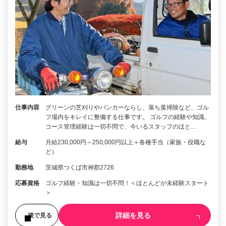
仕事内容
グリーンの芝刈りやバンカーならし、落ち葉掃除など、ゴル
フ場内をキレイに整備する仕事です。 ゴルフの経験や知識、
コース管理経験は一切不問で、今いるスタッフのほと…
給与
月給230,000円～250,000円以上＋各種手当（家族・役職な
ど）
勤務地
茨城県つくば市神郡2726
応募資格
ゴルフ経験・知識は一切不問！＜ほとんどが未経験スタート
＞
詳細を見る
後で見る