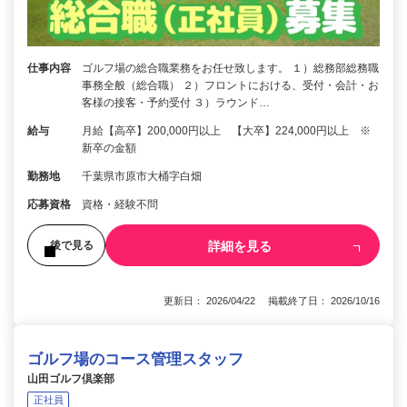
仕事内容
ゴルフ場の総合職業務をお任せ致します。 １）総務部総務職
事務全般（総合職） ２）フロントにおける、受付・会計・お
客様の接客・予約受付 ３）ラウンド…
給与
月給【高卒】200,000円以上 【大卒】224,000円以上 ※
新卒の金額
勤務地
千葉県市原市大桶字白畑
応募資格
資格・経験不問
詳細を見る
後で見る
更新日： 2026/04/22 掲載終了日： 2026/10/16
ゴルフ場のコース管理スタッフ
山田ゴルフ倶楽部
正社員