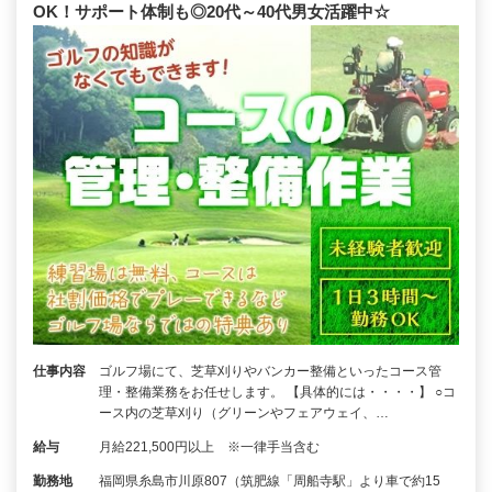
OK！サポート体制も◎20代～40代男女活躍中☆
仕事内容
ゴルフ場にて、芝草刈りやバンカー整備といったコース管
理・整備業務をお任せします。 【具体的には・・・・】 ○コ
ース内の芝草刈り（グリーンやフェアウェイ、…
給与
月給221,500円以上 ※一律手当含む
勤務地
福岡県糸島市川原807（筑肥線「周船寺駅」より車で約15