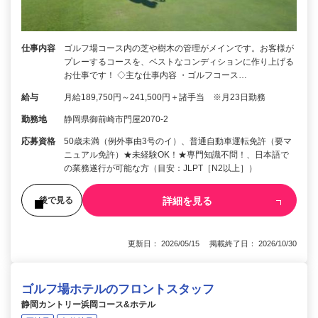
仕事内容
ゴルフ場コース内の芝や樹木の管理がメインです。お客様が
プレーするコースを、ベストなコンディションに作り上げる
お仕事です！ ◇主な仕事内容 ・ゴルフコース…
給与
月給189,750円～241,500円＋諸手当 ※月23日勤務
勤務地
静岡県御前崎市門屋2070-2
応募資格
50歳未満（例外事由3号のイ）、普通自動車運転免許（要マ
ニュアル免許）★未経験OK！★専門知識不問！、日本語で
の業務遂行が可能な方（目安：JLPT［N2以上］）
詳細を見る
後で見る
更新日： 2026/05/15 掲載終了日： 2026/10/30
ゴルフ場ホテルのフロントスタッフ
静岡カントリー浜岡コース&ホテル