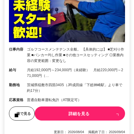
仕事内容
ゴルフコースメンテナンス全般。 【具体的には】 ■芝刈り作
業 ■バンカー均し作業 ■その他コースセッティング ◎業務内
容の変更範囲：変更なし
給与
月給192,000円～234,000円（未経験） 月給220,000円～2
71,000円（…
勤務地
茨城県稲敷市四箇3405（JR成田線「下総神崎駅」より車で
約17分）
応募資格
普通自動車運転免許（AT限定可）
詳細を見る
後で見る
更新日： 2026/08/04 掲載終了日： 2026/09/04