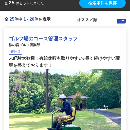
25
検索条件を保存
全
件ヒットしました
25
1
-
20
全
件中
件を表示
ゴルフ場のコース管理スタッフ
桜の宮ゴルフ倶楽部
正社員
未経験大歓迎！有給休暇も取りやすい♪長く続けやすい環
境を整えております！