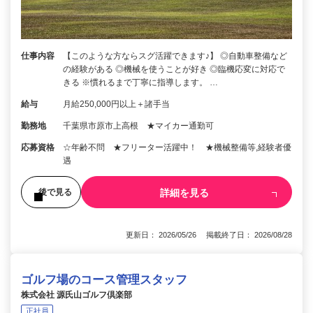
仕事内容
【このような方ならスグ活躍できます♪】 ◎自動車整備など
の経験がある ◎機械を使うことが好き ◎臨機応変に対応で
きる ※慣れるまで丁寧に指導します。 …
給与
月給250,000円以上＋諸手当
勤務地
千葉県市原市上高根 ★マイカー通勤可
応募資格
☆年齢不問 ★フリーター活躍中！ ★機械整備等,経験者優
遇
詳細を見る
後で見る
更新日： 2026/05/26 掲載終了日： 2026/08/28
ゴルフ場のコース管理スタッフ
株式会社 源氏山ゴルフ倶楽部
正社員