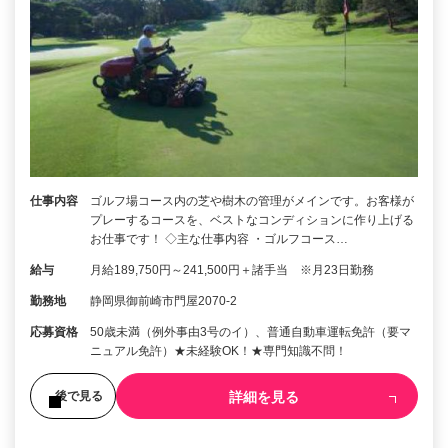
仕事内容
ゴルフ場コース内の芝や樹木の管理がメインです。お客様が
プレーするコースを、ベストなコンディションに作り上げる
お仕事です！ ◇主な仕事内容 ・ゴルフコース…
給与
月給189,750円～241,500円＋諸手当 ※月23日勤務
勤務地
静岡県御前崎市門屋2070-2
応募資格
50歳未満（例外事由3号のイ）、普通自動車運転免許（要マ
ニュアル免許）★未経験OK！★専門知識不問！
詳細を見る
後で見る