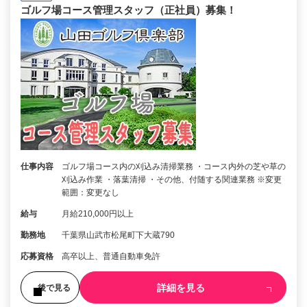
ゴルフ場コース管理スタッフ（正社員）募集！
仕事内容
ゴルフ場コース内の刈込み清掃業務 ・コース内外の芝や草の
刈込み作業 ・落葉清掃 ・その他、付随する関連業務 ※変更
範囲：変更なし
給与
月給210,000円以上
勤務地
千葉県山武市松尾町下大蔵790
応募資格
高卒以上、普通自動車免許
詳細を見る
後で見る