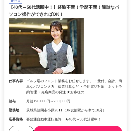
正社員
【40代～50代活躍中！】経験不問！学歴不問！簡単なパ
ソコン操作ができればOK！
仕事内容
ゴルフ場のフロント業務をお任せします。 ・受付、会計、簡
単なパソコン入力、伝票計算など ・予約電話対応、ネット予
約管理 ・売店商品の発注 ★お客様の…
給与
月給190,000円～230,000円
勤務地
茨城県笠間市小原2811（JR友部駅から車で10分）
応募資格
要普通自動車運転免許 ★40代～50代活躍中！