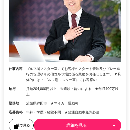
仕事内容
ゴルフ場マスター室にてお客様のスタート管理及びプレー進
行の管理やその他ゴルフ場に係る業務をお任せします。 ▼具
体的には ・ゴルフ場マスター室にてお客様の…
給与
月給204,000円以上 ※経験・能力による ★年収400万以
上
勤務地
茨城県鉾田市 ★マイカー通勤可
応募資格
年齢・学歴・経験不問 ★普通自動車免許必須
詳細を見る
後で見る