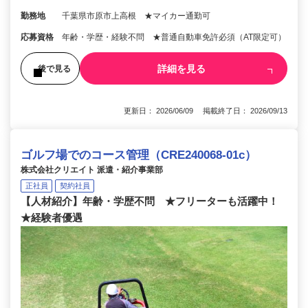
勤務地
千葉県市原市上高根 ★マイカー通勤可
応募資格
年齢・学歴・経験不問 ★普通自動車免許必須（AT限定可）
詳細を見る
後で見る
更新日： 2026/06/09 掲載終了日： 2026/09/13
ゴルフ場でのコース管理（CRE240068-01c）
株式会社クリエイト 派遣・紹介事業部
正社員
契約社員
【人材紹介】年齢・学歴不問 ★フリーターも活躍中！
★経験者優遇