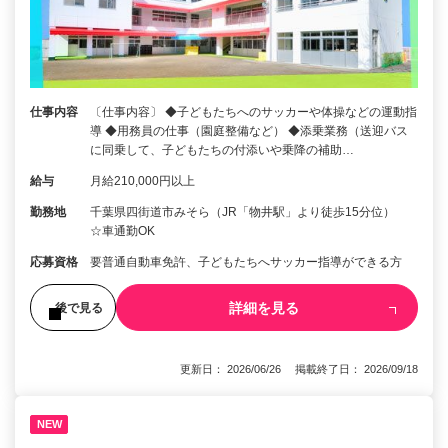
仕事内容
〔仕事内容〕 ◆子どもたちへのサッカーや体操などの運動指
導 ◆用務員の仕事（園庭整備など） ◆添乗業務（送迎バス
に同乗して、子どもたちの付添いや乗降の補助…
給与
月給210,000円以上
勤務地
千葉県四街道市みそら（JR「物井駅」より徒歩15分位）
☆車通勤OK
応募資格
要普通自動車免許、子どもたちへサッカー指導ができる方
詳細を見る
後で見る
更新日： 2026/06/26 掲載終了日： 2026/09/18
NEW