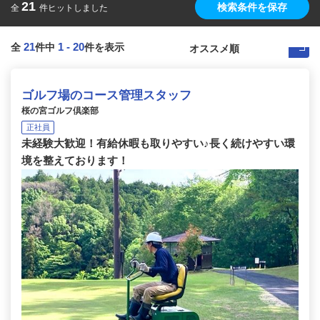
21
検索条件を保存
全
件ヒットしました
21
1
-
20
全
件中
件を表示
ゴルフ場のコース管理スタッフ
桜の宮ゴルフ倶楽部
正社員
未経験大歓迎！有給休暇も取りやすい♪長く続けやすい環
境を整えております！