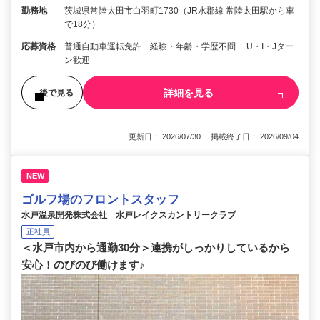
勤務地
茨城県常陸太田市白羽町1730（JR水郡線 常陸太田駅から車
で18分）
応募資格
普通自動車運転免許 経験・年齢・学歴不問 U・I・Jター
ン歓迎
詳細を見る
後で見る
更新日： 2026/07/30 掲載終了日： 2026/09/04
NEW
ゴルフ場のフロントスタッフ
水戸温泉開発株式会社 水戸レイクスカントリークラブ
正社員
＜水戸市内から通勤30分＞連携がしっかりしているから
安心！のびのび働けます♪