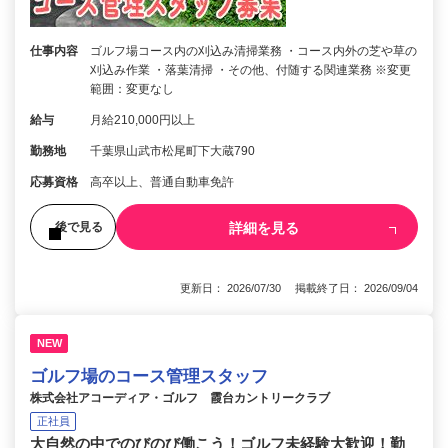
仕事内容
ゴルフ場コース内の刈込み清掃業務 ・コース内外の芝や草の
刈込み作業 ・落葉清掃 ・その他、付随する関連業務 ※変更
範囲：変更なし
給与
月給210,000円以上
勤務地
千葉県山武市松尾町下大蔵790
応募資格
高卒以上、普通自動車免許
詳細を見る
後で見る
更新日： 2026/07/30 掲載終了日： 2026/09/04
NEW
ゴルフ場のコース管理スタッフ
株式会社アコーディア・ゴルフ 霞台カントリークラブ
正社員
大自然の中でのびのび働こう！ゴルフ未経験大歓迎！勤