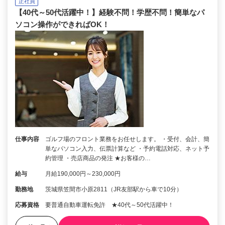
正社員
【40代～50代活躍中！】経験不問！学歴不問！簡単なパ
ソコン操作ができればOK！
仕事内容
ゴルフ場のフロント業務をお任せします。 ・受付、会計、簡
単なパソコン入力、伝票計算など ・予約電話対応、ネット予
約管理 ・売店商品の発注 ★お客様の…
給与
月給190,000円～230,000円
勤務地
茨城県笠間市小原2811（JR友部駅から車で10分）
応募資格
要普通自動車運転免許 ★40代～50代活躍中！