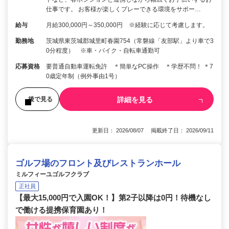
仕事です。 お客様が楽しくプレーできる環境をサポー…
給与
月給300,000円～350,000円 ※経験に応じて考慮します。
勤務地
茨城県東茨城郡城里町春園754（常磐線「友部駅」より車で3
0分程度） ※車・バイク・自転車通勤可
応募資格
要普通自動車運転免許 ＊簡単なPC操作 ＊学歴不問！ ＊7
0歳定年制（例外事由1号）
詳細を見る
後で見る
更新日： 2026/08/07 掲載終了日： 2026/09/11
ゴルフ場のフロント及びレストランホール
ミルフィーユゴルフクラブ
正社員
【最大15,000円で入園OK！】第2子以降は0円！待機なし
で働ける提携保育園あり！