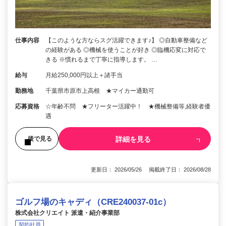
仕事内容
【このような方ならスグ活躍できます♪】 ◎自動車整備など
の経験がある ◎機械を使うことが好き ◎臨機応変に対応で
きる ※慣れるまで丁寧に指導します。 …
給与
月給250,000円以上＋諸手当
勤務地
千葉県市原市上高根 ★マイカー通勤可
応募資格
☆年齢不問 ★フリーター活躍中！ ★機械整備等,経験者優
遇
詳細を見る
後で見る
更新日： 2026/05/26 掲載終了日： 2026/08/28
ゴルフ場のキャディ（CRE240037-01c）
株式会社クリエイト 派遣・紹介事業部
契約社員