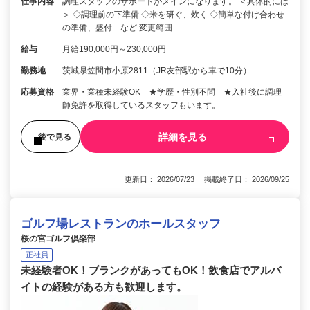
仕事内容
調理スタッフのサポートがメインになります。 ＜具体的には
＞ ◇調理前の下準備 ◇米を研ぐ、炊く ◇簡単な付け合わせ
の準備、盛付 など 変更範囲…
給与
月給190,000円～230,000円
勤務地
茨城県笠間市小原2811（JR友部駅から車で10分）
応募資格
業界・業種未経験OK ★学歴・性別不問 ★入社後に調理
師免許を取得しているスタッフもいます。
詳細を見る
後で見る
更新日： 2026/07/23 掲載終了日： 2026/09/25
ゴルフ場レストランのホールスタッフ
桜の宮ゴルフ倶楽部
正社員
未経験者OK！ブランクがあってもOK！飲食店でアルバ
イトの経験がある方も歓迎します。