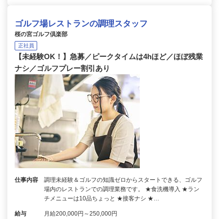
ゴルフ場レストランの調理スタッフ
桜の宮ゴルフ倶楽部
正社員
【未経験OK！】急募／ピークタイムは4hほど／ほぼ残業
ナシ／ゴルフプレー割引あり
仕事内容
調理未経験＆ゴルフの知識ゼロからスタートできる、ゴルフ
場内のレストランでの調理業務です。 ★食洗機導入 ★ラン
チメニューは10品ちょっと ★接客ナシ ★…
給与
月給200,000円～250,000円