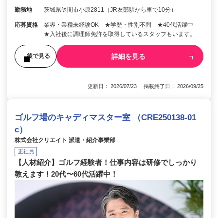
勤務地
茨城県笠間市小原2811（JR友部駅から車で10分）
応募資格
業界・業種未経験OK ★学歴・性別不問 ★40代活躍中
★入社後に調理師免許を取得しているスタッフもいます。
詳細を見る
後で見る
更新日： 2026/07/23 掲載終了日： 2026/09/25
ゴルフ場のキャディマスター室 （CRE250138-01
c）
株式会社クリエイト 派遣・紹介事業部
正社員
【人材紹介】ゴルフ経験者！仕事内容は研修でしっかり
教えます！20代〜60代活躍中！