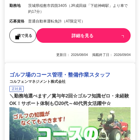
勤務地
茨城県稲敷市四箇3405（JR成田線「下総神崎駅」より車で
約17分）
応募資格
普通自動車運転免許（AT限定可）
詳細を見る
後で見る
更新日： 2026/08/04 掲載終了日： 2026/09/04
ゴルフ場のコース管理・整備作業スタッフ
コルフェンマネジメント株式会社
正社員
＼勤務地選べます／賞与年2回☆ゴルフ知識ゼロ・未経験
OK！サポート体制も◎20代～40代男女活躍中☆