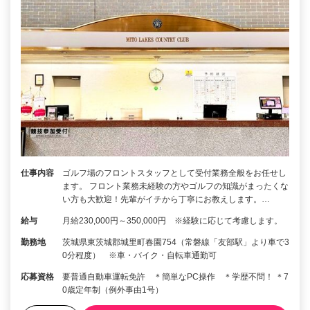
仕事内容
ゴルフ場のフロントスタッフとして受付業務全般をお任せし
ます。 フロント業務未経験の方やゴルフの知識がまったくな
い方も大歓迎！先輩がイチから丁寧にお教えします。…
給与
月給230,000円～350,000円 ※経験に応じて考慮します。
勤務地
茨城県東茨城郡城里町春園754（常磐線「友部駅」より車で3
0分程度） ※車・バイク・自転車通勤可
応募資格
要普通自動車運転免許 ＊簡単なPC操作 ＊学歴不問！ ＊7
0歳定年制（例外事由1号）