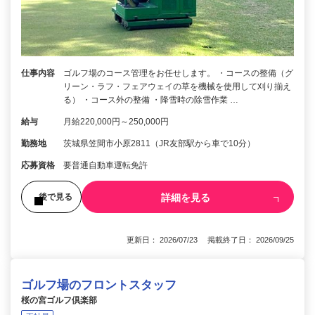
仕事内容
ゴルフ場のコース管理をお任せします。 ・コースの整備（グ
リーン・ラフ・フェアウェイの草を機械を使用して刈り揃え
る） ・コース外の整備 ・降雪時の除雪作業 …
給与
月給220,000円～250,000円
勤務地
茨城県笠間市小原2811（JR友部駅から車で10分）
応募資格
要普通自動車運転免許
詳細を見る
後で見る
更新日： 2026/07/23 掲載終了日： 2026/09/25
ゴルフ場のフロントスタッフ
桜の宮ゴルフ倶楽部