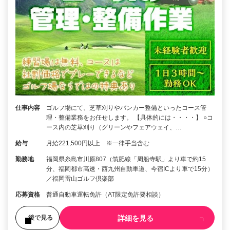
仕事内容
ゴルフ場にて、芝草刈りやバンカー整備といったコース管
理・整備業務をお任せします。 【具体的には・・・・】 ○コ
ース内の芝草刈り（グリーンやフェアウェイ、…
給与
月給221,500円以上 ※一律手当含む
勤務地
福岡県糸島市川原807（筑肥線「周船寺駅」より車で約15
分、福岡都市高速・西九州自動車道、今宿ICより車で15分）
／福岡雷山ゴルフ倶楽部
応募資格
普通自動車運転免許（AT限定免許要相談）
詳細を見る
後で見る