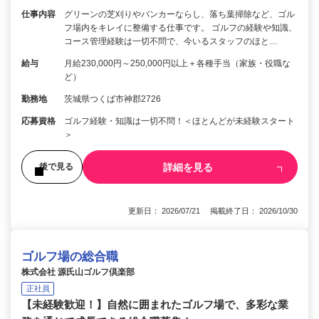
仕事内容
グリーンの芝刈りやバンカーならし、落ち葉掃除など、ゴル
フ場内をキレイに整備する仕事です。 ゴルフの経験や知識、
コース管理経験は一切不問で、今いるスタッフのほと…
給与
月給230,000円～250,000円以上＋各種手当（家族・役職な
ど）
勤務地
茨城県つくば市神郡2726
応募資格
ゴルフ経験・知識は一切不問！＜ほとんどが未経験スタート
＞
詳細を見る
後で見る
更新日： 2026/07/21 掲載終了日： 2026/10/30
ゴルフ場の総合職
株式会社 源氏山ゴルフ倶楽部
正社員
【未経験歓迎！】自然に囲まれたゴルフ場で、多彩な業