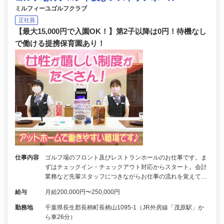
ミルフィーユゴルフクラブ
正社員
【最大15,000円で入園OK！】第2子以降は0円！待機なし
で働ける提携保育園あり！
仕事内容
ゴルフ場のフロント及びレストランホールのお仕事です。ま
ずはチェックイン・チェックアウト対応からスタート。会計
業務など先輩スタッフにつきながらお仕事の流れを覚えて…
給与
月給200,000円〜250,000円
勤務地
千葉県長生郡長柄町長柄山1095-1（JR外房線「茂原駅」か
ら車26分）