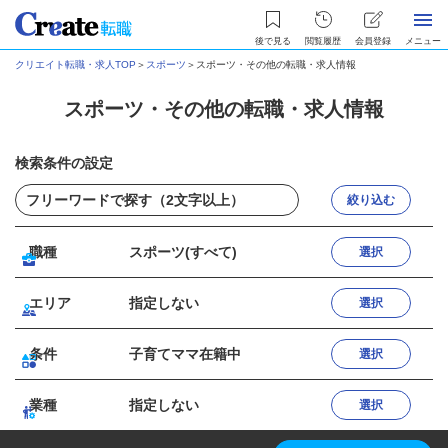
後で見る
閲覧履歴
会員登録
メニュー
クリエイト転職・求人TOP
＞
スポーツ
＞
スポーツ・その他の転職・求人情報
スポーツ・その他の転職・求人情報
検索条件の設定
絞り込む
職種
スポーツ(すべて)
選択
エリア
指定しない
選択
条件
子育てママ在籍中
選択
業種
指定しない
選択