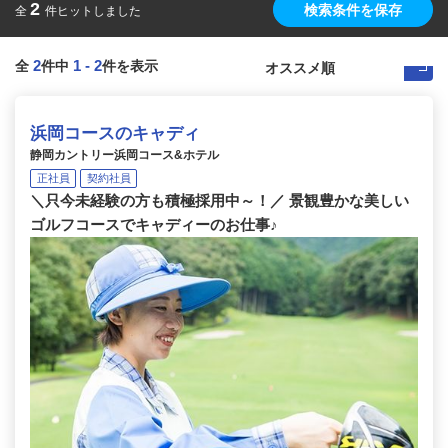
2
検索条件を保存
全
件ヒットしました
2
1
-
2
全
件中
件を表示
浜岡コースのキャディ
静岡カントリー浜岡コース&ホテル
正社員
契約社員
＼只今未経験の方も積極採用中～！／ 景観豊かな美しい
ゴルフコースでキャディーのお仕事♪