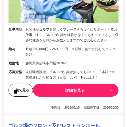
仕事内容
お客様がゴルフを楽しくプレーできるようにサポートするお
仕事です。 ゴルフの知識や経験がなくてもキャディとして必
要な知識をゼロからお教えしますのでご安心ください…
給与
月給230,000円～260,000円 ※経験、能力に応じてランク
分け
勤務地
静岡県御前崎市門屋2070-2
応募資格
未経験者歓迎、ゴルフの知識が無くてもOK！、日本語での
業務遂行が可能な方（目安：JLPT［N2以上］）
詳細を見る
後で見る
更新日： 2026/05/15 掲載終了日： 2026/10/30
ゴルフ場のフロント及びレストランホール