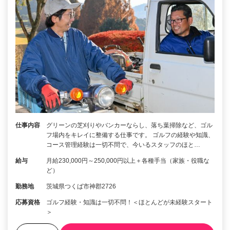
仕事内容
グリーンの芝刈りやバンカーならし、落ち葉掃除など、ゴル
フ場内をキレイに整備する仕事です。 ゴルフの経験や知識、
コース管理経験は一切不問で、今いるスタッフのほと…
給与
月給230,000円～250,000円以上＋各種手当（家族・役職な
ど）
勤務地
茨城県つくば市神郡2726
応募資格
ゴルフ経験・知識は一切不問！＜ほとんどが未経験スタート
＞