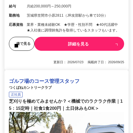
給与
月給200,000円～250,000円
勤務地
茨城県笠間市小原2811（JR友部駅から車で10分）
応募資格
業界・業種未経験OK ★学歴・性別不問 ★40代活躍中
★入社後に調理師免許を取得しているスタッフもいます。
詳細を見る
後で見る
更新日： 2026/07/23 掲載終了日： 2026/09/25
ゴルフ場のコース管理スタッフ
つくばねカントリークラブ
正社員
芝刈りを極めてみませんか？＜機械でのラクラク作業｜1
5：15定時｜社食1食200円｜土日休みもOK＞