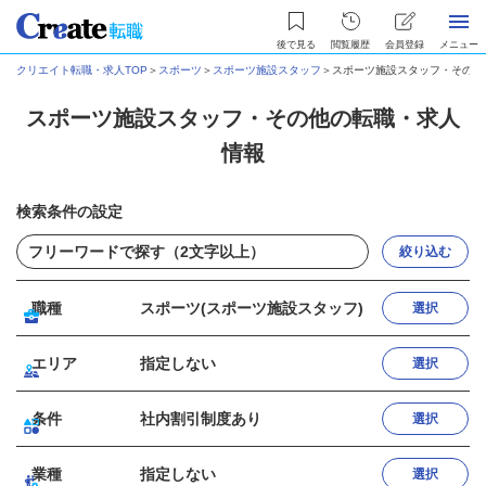
後で見る
閲覧履歴
会員登録
メニュー
クリエイト転職・求人TOP
＞
スポーツ
＞
スポーツ施設スタッフ
＞
スポーツ施設スタッフ・その他
スポーツ施設スタッフ・その他の転職・求人
情報
検索条件の設定
絞り込む
職種
スポーツ(スポーツ施設スタッフ)
選択
エリア
指定しない
選択
条件
社内割引制度あり
選択
業種
指定しない
選択