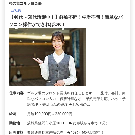
桜の宮ゴルフ倶楽部
正社員
【40代～50代活躍中！】経験不問！学歴不問！簡単なパ
ソコン操作ができればOK！
仕事内容
ゴルフ場のフロント業務をお任せします。 ・受付、会計、簡
単なパソコン入力、伝票計算など ・予約電話対応、ネット予
約管理 ・売店商品の発注 ★お客様の…
給与
月給190,000円～230,000円
勤務地
茨城県笠間市小原2811（JR友部駅から車で10分）
応募資格
要普通自動車運転免許 ★40代～50代活躍中！