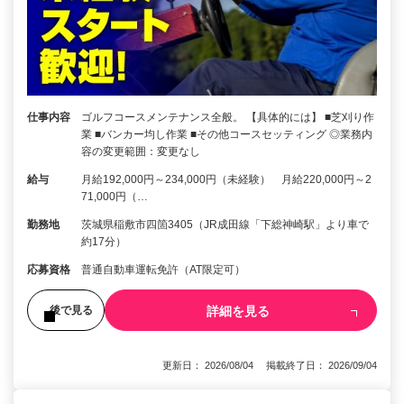
仕事内容
ゴルフコースメンテナンス全般。 【具体的には】 ■芝刈り作
業 ■バンカー均し作業 ■その他コースセッティング ◎業務内
容の変更範囲：変更なし
給与
月給192,000円～234,000円（未経験） 月給220,000円～2
71,000円（…
勤務地
茨城県稲敷市四箇3405（JR成田線「下総神崎駅」より車で
約17分）
応募資格
普通自動車運転免許（AT限定可）
詳細を見る
後で見る
更新日： 2026/08/04 掲載終了日： 2026/09/04