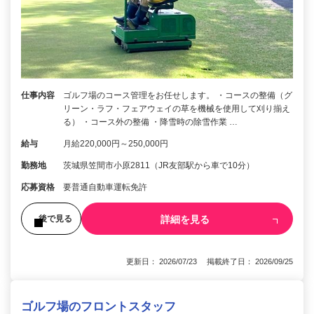
仕事内容
ゴルフ場のコース管理をお任せします。 ・コースの整備（グ
リーン・ラフ・フェアウェイの草を機械を使用して刈り揃え
る） ・コース外の整備 ・降雪時の除雪作業 …
給与
月給220,000円～250,000円
勤務地
茨城県笠間市小原2811（JR友部駅から車で10分）
応募資格
要普通自動車運転免許
詳細を見る
後で見る
更新日： 2026/07/23 掲載終了日： 2026/09/25
ゴルフ場のフロントスタッフ