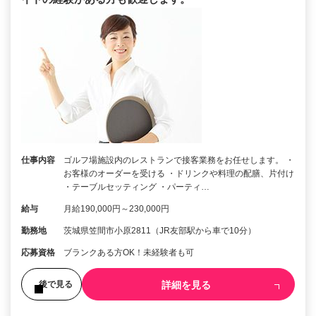
仕事内容
ゴルフ場施設内のレストランで接客業務をお任せします。 ・
お客様のオーダーを受ける ・ドリンクや料理の配膳、片付け
・テーブルセッティング ・パーティ…
給与
月給190,000円～230,000円
勤務地
茨城県笠間市小原2811（JR友部駅から車で10分）
応募資格
ブランクある方OK！未経験者も可
詳細を見る
後で見る