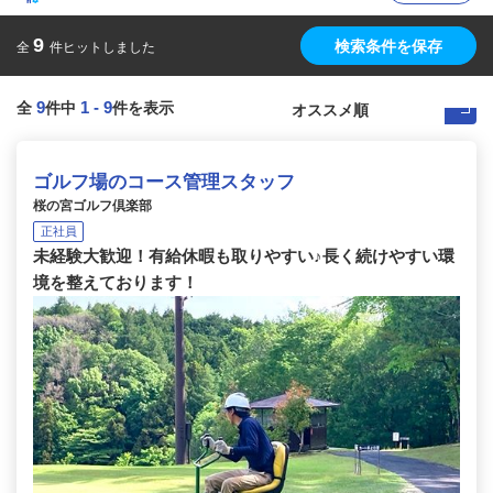
9
検索条件を保存
全
件ヒットしました
9
1
-
9
全
件中
件を表示
ゴルフ場のコース管理スタッフ
桜の宮ゴルフ倶楽部
正社員
未経験大歓迎！有給休暇も取りやすい♪長く続けやすい環
境を整えております！