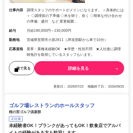
仕事内容
調理スタッフのサポートがメインになります。 ＜具体的には
＞ ◇調理前の下準備 ◇米を研ぐ、炊く ◇簡単な付け合わせ
の準備、盛付 など 変更範囲…
給与
月給190,000円～230,000円
勤務地
茨城県笠間市小原2811（JR友部駅から車で10分）
応募資格
業界・業種未経験OK ★学歴・性別不問 ★入社後に調理
師免許を取得しているスタッフもいます。
詳細を見る
後で見る
更新日： 2026/07/23 掲載終了日： 2026/09/25
ゴルフ場レストランのホールスタッフ
桜の宮ゴルフ倶楽部
正社員
未経験者OK！ブランクがあってもOK！飲食店でアルバ
イトの経験がある方も歓迎します。