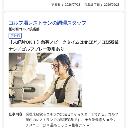
更新日： 2026/07/23 掲載終了日： 2026/09/25
ゴルフ場レストランの調理スタッフ
桜の宮ゴルフ倶楽部
正社員
【未経験OK！】急募／ピークタイムは4hほど／ほぼ残業
ナシ／ゴルフプレー割引あり
仕事内容
調理未経験＆ゴルフの知識ゼロからスタートできる、ゴルフ
場内のレストランでの調理業務です。 ★食洗機導入 ★ラン
チメニューは10品ちょっと ★接客ナシ ★…