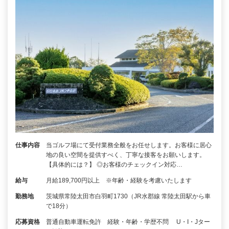
仕事内容
当ゴルフ場にて受付業務全般をお任せします。お客様に居心
地の良い空間を提供すべく、丁寧な接客をお願いします。
【具体的には？】 ◎お客様のチェックイン対応…
給与
月給189,700円以上 ※年齢・経験を考慮いたします
勤務地
茨城県常陸太田市白羽町1730（JR水郡線 常陸太田駅から車
で18分）
応募資格
普通自動車運転免許 経験・年齢・学歴不問 U・I・Jター