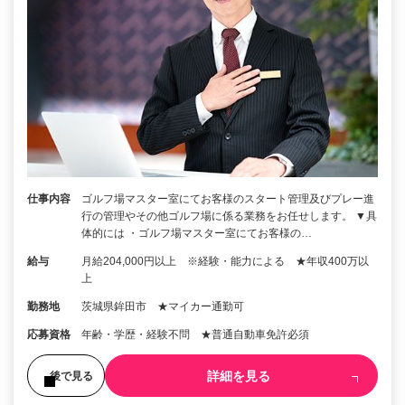
仕事内容
ゴルフ場マスター室にてお客様のスタート管理及びプレー進
行の管理やその他ゴルフ場に係る業務をお任せします。 ▼具
体的には ・ゴルフ場マスター室にてお客様の…
給与
月給204,000円以上 ※経験・能力による ★年収400万以
上
勤務地
茨城県鉾田市 ★マイカー通勤可
応募資格
年齢・学歴・経験不問 ★普通自動車免許必須
詳細を見る
後で見る