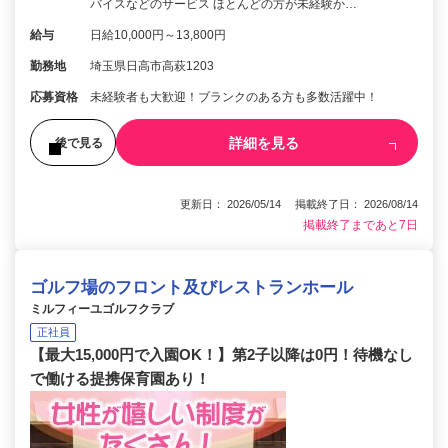
バイスなどのサービス ほとんどの方が未経験か…
給与
日給10,000円～13,800円
勤務地
埼玉県日高市高萩1203
応募資格
未経験者も大歓迎！ブランクのある方も多数活躍中！
詳細を見る
後で見る
更新日： 2026/05/14 掲載終了日： 2026/08/14
掲載終了まであと7日
ゴルフ場のフロント及びレストランホール
ミルフィーユゴルフクラブ
正社員
【最大15,000円で入園OK！】第2子以降は0円！待機なし
で働ける提携保育園あり！