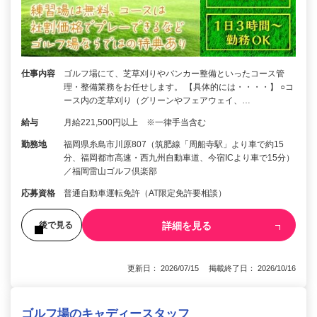
仕事内容
ゴルフ場にて、芝草刈りやバンカー整備といったコース管
理・整備業務をお任せします。 【具体的には・・・・】 ○コ
ース内の芝草刈り（グリーンやフェアウェイ、…
給与
月給221,500円以上 ※一律手当含む
勤務地
福岡県糸島市川原807（筑肥線「周船寺駅」より車で約15
分、福岡都市高速・西九州自動車道、今宿ICより車で15分）
／福岡雷山ゴルフ倶楽部
応募資格
普通自動車運転免許（AT限定免許要相談）
詳細を見る
後で見る
更新日： 2026/07/15 掲載終了日： 2026/10/16
ゴルフ場のキャディースタッフ