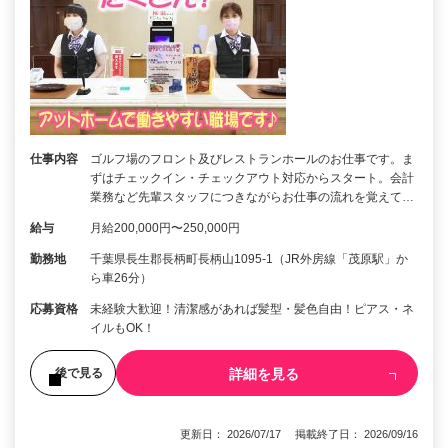
仕事内容
ゴルフ場のフロント及びレストランホールのお仕事です。ま
ずはチェックイン・チェックアウト対応からスタート。会計
業務など先輩スタッフにつきながらお仕事の流れを覚えて…
給与
月給200,000円〜250,000円
勤務地
千葉県長生郡長柄町長柄山1095-1（JR外房線「茂原駅」か
ら車26分）
応募資格
未経験大歓迎！清潔感があれば髪型・髪色自由！ピアス・ネ
イルもOK！
詳細を見る
後で見る
更新日： 2026/07/17 掲載終了日： 2026/09/16