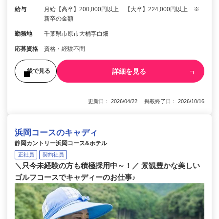
給与
月給【高卒】200,000円以上 【大卒】224,000円以上 ※
新卒の金額
勤務地
千葉県市原市大桶字白畑
応募資格
資格・経験不問
詳細を見る
後で見る
更新日： 2026/04/22 掲載終了日： 2026/10/16
浜岡コースのキャディ
静岡カントリー浜岡コース&ホテル
正社員
契約社員
＼只今未経験の方も積極採用中～！／ 景観豊かな美しい
ゴルフコースでキャディーのお仕事♪