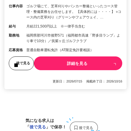
仕事内容
ゴルフ場にて、芝草刈りやバンカー整備といったコース管
理・整備業務をお任せします。 【具体的には・・・・】 ○コ
ース内の芝草刈り（グリーンやフェアウェイ、…
給与
月給221,500円以上 ※一律手当含む
勤務地
福岡県那珂川市後野571（福岡都市高速「野多目ランプ」よ
り車で10分）／筑紫ヶ丘ゴルフクラブ
応募資格
普通自動車運転免許（AT限定免許要相談）
詳細を見る
後で見る
更新日： 2026/07/15 掲載終了日： 2026/10/16
1
気になる求人は
「
後で見る
」で保存！