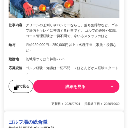
仕事内容
グリーンの芝刈りやバンカーならし、落ち葉掃除など、ゴル
フ場内をキレイに整備する仕事です。 ゴルフの経験や知識、
コース管理経験は一切不問で、今いるスタッフのほと…
給与
月給230,000円～250,000円以上＋各種手当（家族・役職な
ど）
勤務地
茨城県つくば市神郡2726
応募資格
ゴルフ経験・知識は一切不問！＜ほとんどが未経験スタート
＞
詳細を見る
後で見る
更新日： 2026/07/21 掲載終了日： 2026/10/30
ゴルフ場の総合職