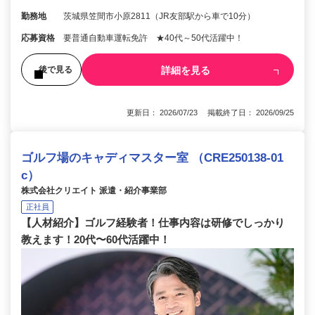
勤務地
茨城県笠間市小原2811（JR友部駅から車で10分）
応募資格
要普通自動車運転免許 ★40代～50代活躍中！
詳細を見る
後で見る
更新日： 2026/07/23 掲載終了日： 2026/09/25
ゴルフ場のキャディマスター室 （CRE250138-01
c）
株式会社クリエイト 派遣・紹介事業部
正社員
【人材紹介】ゴルフ経験者！仕事内容は研修でしっかり
教えます！20代〜60代活躍中！