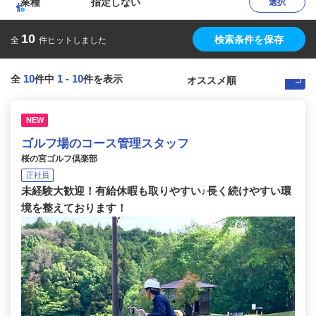
業種
指定しない
選択
10
検索条件を保存
全
件ヒットしました
10
1
-
10
全
件中
件を表示
NEW
ゴルフ場のコース管理スタッフ
桜の宮ゴルフ倶楽部
正社員
未経験大歓迎！有給休暇も取りやすい♪長く続けやすい環
境を整えております！