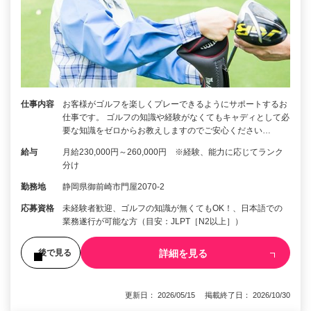
仕事内容
お客様がゴルフを楽しくプレーできるようにサポートするお
仕事です。 ゴルフの知識や経験がなくてもキャディとして必
要な知識をゼロからお教えしますのでご安心ください…
給与
月給230,000円～260,000円 ※経験、能力に応じてランク
分け
勤務地
静岡県御前崎市門屋2070-2
応募資格
未経験者歓迎、ゴルフの知識が無くてもOK！、日本語での
業務遂行が可能な方（目安：JLPT［N2以上］）
詳細を見る
後で見る
更新日： 2026/05/15 掲載終了日： 2026/10/30