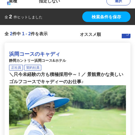
業種
指定しない
選択
2
検索条件を保存
全
件ヒットしました
2
1
-
2
全
件中
件を表示
浜岡コースのキャディ
静岡カントリー浜岡コース&ホテル
正社員
契約社員
＼只今未経験の方も積極採用中～！／ 景観豊かな美しい
ゴルフコースでキャディーのお仕事♪