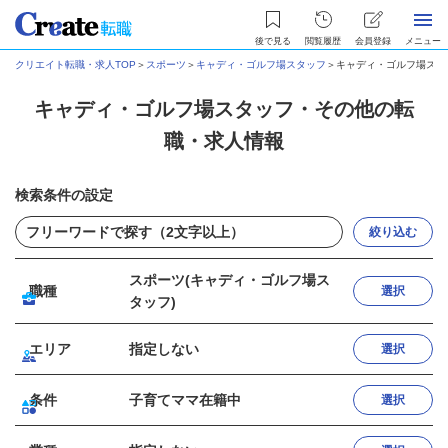
後で見る
閲覧履歴
会員登録
メニュー
クリエイト転職・求人TOP
＞
スポーツ
＞
キャディ・ゴルフ場スタッフ
＞
キャディ・ゴルフ場スタ
キャディ・ゴルフ場スタッフ・その他の転
職・求人情報
検索条件の設定
絞り込む
スポーツ(キャディ・ゴルフ場ス
職種
選択
タッフ)
エリア
指定しない
選択
条件
子育てママ在籍中
選択