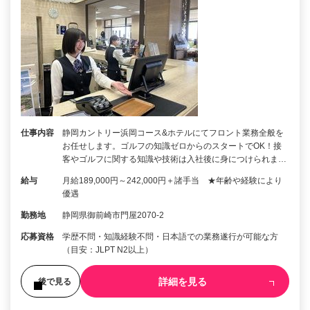
仕事内容
静岡カントリー浜岡コース&ホテルにてフロント業務全般を
お任せします。ゴルフの知識ゼロからのスタートでOK！接
客やゴルフに関する知識や技術は入社後に身につけられま…
給与
月給189,000円～242,000円＋諸手当 ★年齢や経験により
優遇
勤務地
静岡県御前崎市門屋2070-2
応募資格
学歴不問・知識経験不問・日本語での業務遂行が可能な方
（目安：JLPT N2以上）
詳細を見る
後で見る