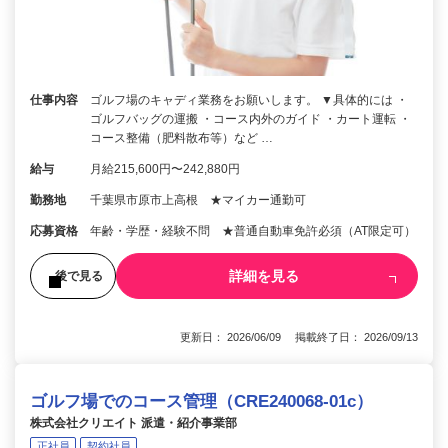
仕事内容
ゴルフ場のキャディ業務をお願いします。 ▼具体的には ・
ゴルフバッグの運搬 ・コース内外のガイド ・カート運転 ・
コース整備（肥料散布等）など …
給与
月給215,600円〜242,880円
勤務地
千葉県市原市上高根 ★マイカー通勤可
応募資格
年齢・学歴・経験不問 ★普通自動車免許必須（AT限定可）
詳細を見る
後で見る
更新日： 2026/06/09 掲載終了日： 2026/09/13
ゴルフ場でのコース管理（CRE240068-01c）
株式会社クリエイト 派遣・紹介事業部
正社員
契約社員