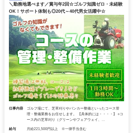
＼勤務地選べます／賞与年2回☆ゴルフ知識ゼロ・未経験
OK！サポート体制も◎20代～40代男女活躍中☆
仕事内容
ゴルフ場にて、芝草刈りやバンカー整備といったコース管
理・整備業務をお任せします。 【具体的には・・・・】 ○コ
ース内の芝草刈り（グリーンやフェアウェイ、…
給与
月給221,500円以上 ※一律手当含む