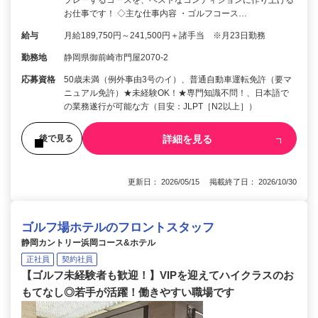
お仕事です！ ◇主な仕事内容 ・ゴルフコース…
給与
月給189,750円～241,500円＋諸手当 ※月23日勤務
勤務地
静岡県御前崎市門屋2070-2
応募資格
50歳未満（例外事由3号のイ）、普通自動車運転免許（要マ
ニュアル免許）★未経験OK！★専門知識不問！、日本語で
の業務遂行が可能な方（目安：JLPT［N2以上］）
詳細を見る
後で見る
更新日： 2026/05/15 掲載終了日： 2026/10/30
ゴルフ場ホテルのフロントスタッフ
静岡カントリー浜岡コース&ホテル
正社員
契約社員
【ゴルフ未経験者も歓迎！】VIPを迎えてハイクラスのお
もてなし◎若手が活躍！働きやすい職場です