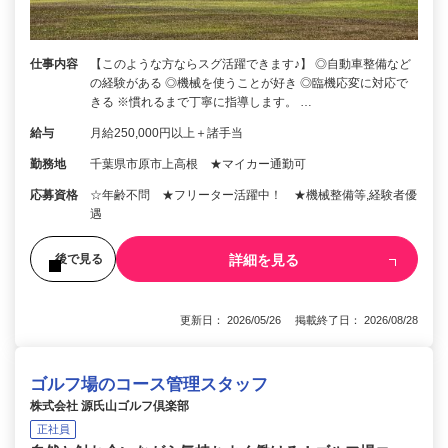
仕事内容
【このような方ならスグ活躍できます♪】 ◎自動車整備など
の経験がある ◎機械を使うことが好き ◎臨機応変に対応で
きる ※慣れるまで丁寧に指導します。 …
給与
月給250,000円以上＋諸手当
勤務地
千葉県市原市上高根 ★マイカー通勤可
応募資格
☆年齢不問 ★フリーター活躍中！ ★機械整備等,経験者優
遇
詳細を見る
後で見る
更新日： 2026/05/26 掲載終了日： 2026/08/28
ゴルフ場のコース管理スタッフ
株式会社 源氏山ゴルフ倶楽部
正社員