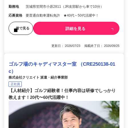
勤務地
茨城県笠間市小原2811（JR友部駅から車で10分）
応募資格
要普通自動車運転免許 ★40代～50代活躍中！
詳細を見る
後で見る
更新日： 2026/07/23 掲載終了日： 2026/09/25
ゴルフ場のキャディマスター室 （CRE250138-01
c）
株式会社クリエイト 派遣・紹介事業部
正社員
【人材紹介】ゴルフ経験者！仕事内容は研修でしっかり
教えます！20代〜60代活躍中！