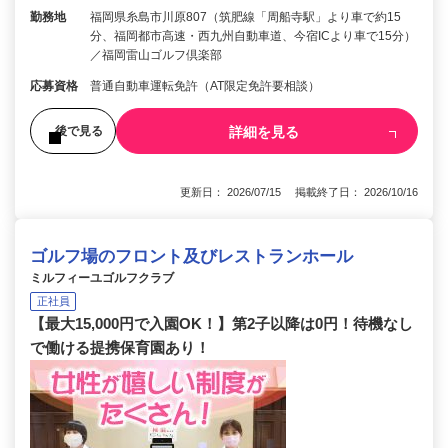
勤務地
福岡県糸島市川原807（筑肥線「周船寺駅」より車で約15
分、福岡都市高速・西九州自動車道、今宿ICより車で15分）
／福岡雷山ゴルフ倶楽部
応募資格
普通自動車運転免許（AT限定免許要相談）
詳細を見る
後で見る
更新日： 2026/07/15 掲載終了日： 2026/10/16
ゴルフ場のフロント及びレストランホール
ミルフィーユゴルフクラブ
正社員
【最大15,000円で入園OK！】第2子以降は0円！待機なし
で働ける提携保育園あり！