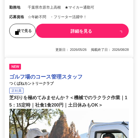
勤務地
千葉県市原市上高根 ★マイカー通勤可
応募資格
☆年齢不問 ・フリーター活躍中！
詳細を見る
後で見る
更新日： 2026/05/26 掲載終了日： 2026/08/28
NEW
ゴルフ場のコース管理スタッフ
つくばねカントリークラブ
正社員
芝刈りを極めてみませんか？＜機械でのラクラク作業｜1
5：15定時｜社食1食200円｜土日休みもOK＞