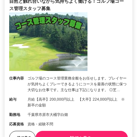
自然と触れ合いながら気持ちよく働ける！ゴルフ場コー
ス管理スタッフ募集
仕事内容
ゴルフ場のコース管理業務全般をお任せします。プレイヤー
が気持ちよくプレーできるようにコースを最善の状態に保つ
大切なお仕事です。主な仕事は下記になります。 ◎芝…
給与
月給【高卒】200,000円以上 【大卒】224,000円以上 ※
新卒の金額
勤務地
千葉県市原市大桶字白畑
応募資格
資格・経験不問