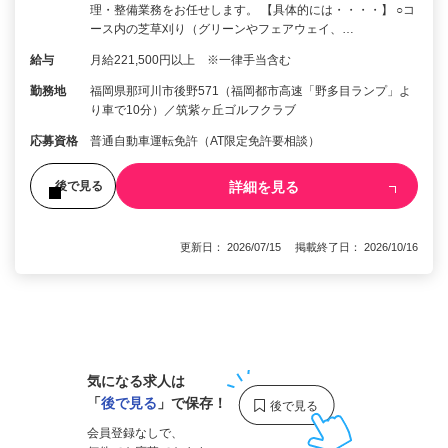
理・整備業務をお任せします。 【具体的には・・・・】 ○コ
ース内の芝草刈り（グリーンやフェアウェイ、…
給与
月給221,500円以上 ※一律手当含む
勤務地
福岡県那珂川市後野571（福岡都市高速「野多目ランプ」よ
り車で10分）／筑紫ヶ丘ゴルフクラブ
応募資格
普通自動車運転免許（AT限定免許要相談）
詳細を見る
後で見る
更新日： 2026/07/15 掲載終了日： 2026/10/16
1
気になる求人は
「
後で見る
」で保存！
会員登録なしで、