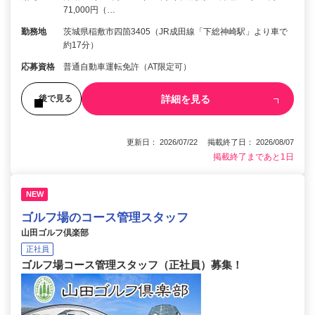
71,000円（…
勤務地
茨城県稲敷市四箇3405（JR成田線「下総神崎駅」より車で
約17分）
応募資格
普通自動車運転免許（AT限定可）
詳細を見る
後で見る
更新日： 2026/07/22 掲載終了日： 2026/08/07
掲載終了まであと1日
NEW
ゴルフ場のコース管理スタッフ
山田ゴルフ倶楽部
正社員
ゴルフ場コース管理スタッフ（正社員）募集！