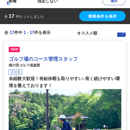
業種
指定しない
選択
17
検索条件を保存
全
件ヒットしました
17
1
-
17
全
件中
件を表示
NEW
ゴルフ場のコース管理スタッフ
桜の宮ゴルフ倶楽部
正社員
未経験大歓迎！有給休暇も取りやすい♪長く続けやすい環
境を整えております！