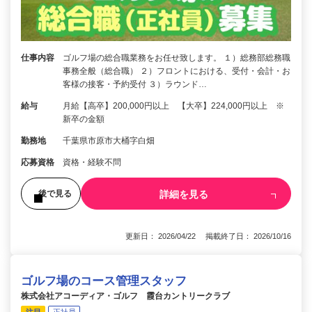
仕事内容
ゴルフ場の総合職業務をお任せ致します。 １）総務部総務職
事務全般（総合職） ２）フロントにおける、受付・会計・お
客様の接客・予約受付 ３）ラウンド…
給与
月給【高卒】200,000円以上 【大卒】224,000円以上 ※
新卒の金額
勤務地
千葉県市原市大桶字白畑
応募資格
資格・経験不問
詳細を見る
後で見る
更新日： 2026/04/22 掲載終了日： 2026/10/16
ゴルフ場のコース管理スタッフ
株式会社アコーディア・ゴルフ 霞台カントリークラブ