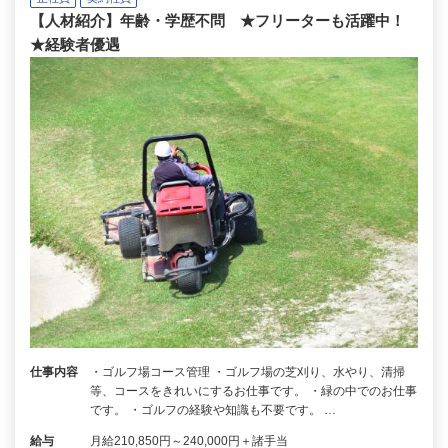
【人材紹介】年齢・学歴不問 ★フリーターも活躍中！
★経験者優遇
仕事内容
・ゴルフ場コース管理 ・ゴルフ場の芝刈り、水やり、清掃
等、コースをきれいにするお仕事です。 ・緑の中でのお仕事
です。 ・ゴルフの経験や知識も不要です。 …
給与
月給210,850円～240,000円＋諸手当