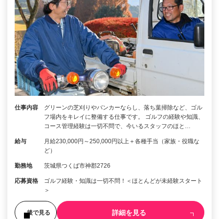
仕事内容
グリーンの芝刈りやバンカーならし、落ち葉掃除など、ゴル
フ場内をキレイに整備する仕事です。 ゴルフの経験や知識、
コース管理経験は一切不問で、今いるスタッフのほと…
給与
月給230,000円～250,000円以上＋各種手当（家族・役職な
ど）
勤務地
茨城県つくば市神郡2726
応募資格
ゴルフ経験・知識は一切不問！＜ほとんどが未経験スタート
＞
詳細を見る
後で見る