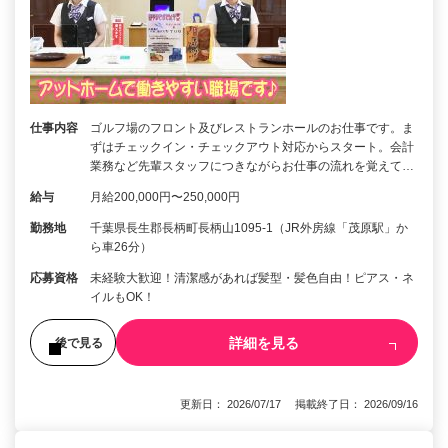
仕事内容
ゴルフ場のフロント及びレストランホールのお仕事です。ま
ずはチェックイン・チェックアウト対応からスタート。会計
業務など先輩スタッフにつきながらお仕事の流れを覚えて…
給与
月給200,000円〜250,000円
勤務地
千葉県長生郡長柄町長柄山1095-1（JR外房線「茂原駅」か
ら車26分）
応募資格
未経験大歓迎！清潔感があれば髪型・髪色自由！ピアス・ネ
イルもOK！
詳細を見る
後で見る
更新日： 2026/07/17 掲載終了日： 2026/09/16