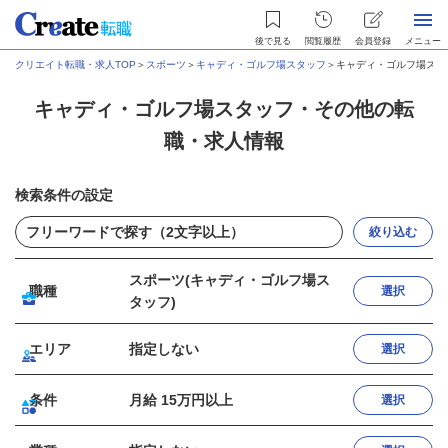
後で見る
閲覧履歴
会員登録
メニュー
クリエイト転職・求人TOP
＞
スポーツ
＞
キャディ・ゴルフ場スタッフ
＞
キャディ・ゴルフ場スタ
キャディ・ゴルフ場スタッフ・その他の転
職・求人情報
検索条件の設定
絞り込む
スポーツ(キャディ・ゴルフ場ス
職種
選択
タッフ)
エリア
指定しない
選択
条件
月給 15万円以上
選択