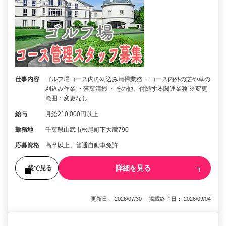
仕事内容
ゴルフ場コース内の刈込み清掃業務 ・コース内外の芝や草の
刈込み作業 ・落葉清掃 ・その他、付随する関連業務 ※変更
範囲：変更なし
給与
月給210,000円以上
勤務地
千葉県山武市松尾町下大蔵790
応募資格
高卒以上、普通自動車免許
詳細を見る
後で見る
更新日： 2026/07/30 掲載終了日： 2026/09/04