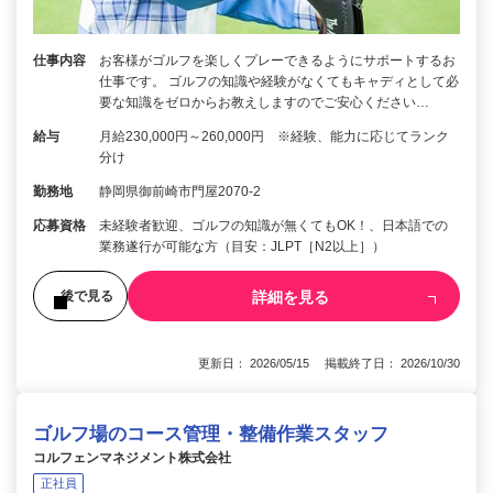
仕事内容
お客様がゴルフを楽しくプレーできるようにサポートするお
仕事です。 ゴルフの知識や経験がなくてもキャディとして必
要な知識をゼロからお教えしますのでご安心ください…
給与
月給230,000円～260,000円 ※経験、能力に応じてランク
分け
勤務地
静岡県御前崎市門屋2070-2
応募資格
未経験者歓迎、ゴルフの知識が無くてもOK！、日本語での
業務遂行が可能な方（目安：JLPT［N2以上］）
詳細を見る
後で見る
更新日： 2026/05/15 掲載終了日： 2026/10/30
ゴルフ場のコース管理・整備作業スタッフ
コルフェンマネジメント株式会社
正社員