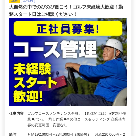
注目
正社員
大自然の中でのびのび働こう！ゴルフ未経験大歓迎！勤
務スタート日はご相談ください！
仕事内容
ゴルフコースメンテナンス全般。 【具体的には】 ■芝刈り作
業 ■バンカー均し作業 ■その他コースセッティング ◎業務内
容の変更範囲：変更なし
給与
月給192,000円～234,000円（未経験） 月給220,000円～2