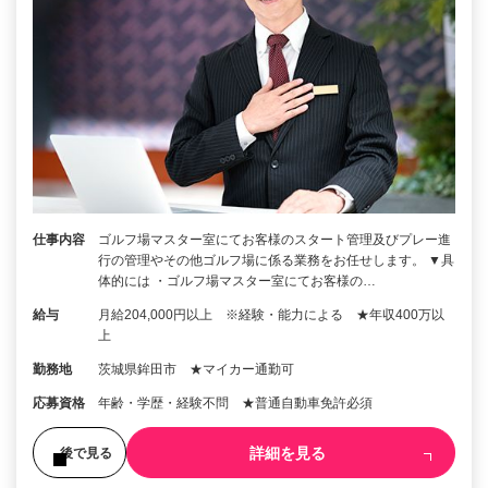
仕事内容
ゴルフ場マスター室にてお客様のスタート管理及びプレー進
行の管理やその他ゴルフ場に係る業務をお任せします。 ▼具
体的には ・ゴルフ場マスター室にてお客様の…
給与
月給204,000円以上 ※経験・能力による ★年収400万以
上
勤務地
茨城県鉾田市 ★マイカー通勤可
応募資格
年齢・学歴・経験不問 ★普通自動車免許必須
詳細を見る
後で見る