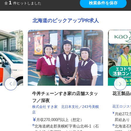
1
検索条件を保存
全
件ヒットしました
北海道のピックアップPR求人
牛丼チェーンすき家の店舗スタッ
花王製品
フ／深夜
花王ロジス
株式会社 すき家 北日本支社／243号美幌
店
月給272
月収270,000円以上（想定）
昇給あり
北海道網走郡美幌町字青山北46-1（石
北海道石狩