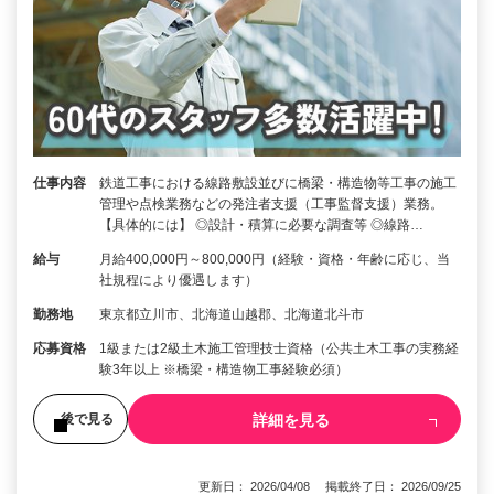
仕事内容
鉄道工事における線路敷設並びに橋梁・構造物等工事の施工
管理や点検業務などの発注者支援（工事監督支援）業務。
【具体的には】 ◎設計・積算に必要な調査等 ◎線路…
給与
月給400,000円～800,000円（経験・資格・年齢に応じ、当
社規程により優遇します）
勤務地
東京都立川市、北海道山越郡、北海道北斗市
応募資格
1級または2級土木施工管理技士資格（公共土木工事の実務経
験3年以上 ※橋梁・構造物工事経験必須）
詳細を見る
後で見る
更新日： 2026/04/08 掲載終了日： 2026/09/25