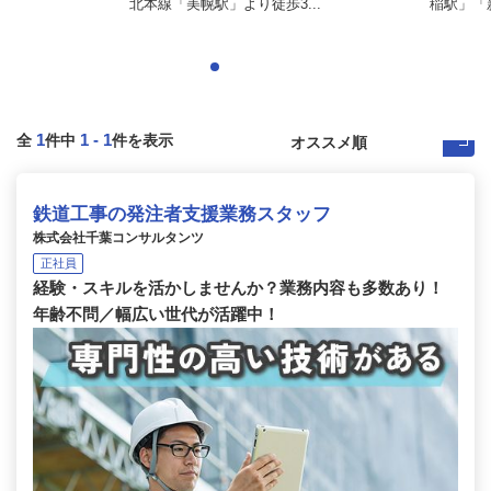
北本線「美幌駅」より徒歩3...
稲駅」「新
1
1
-
1
全
件中
件を表示
鉄道工事の発注者支援業務スタッフ
株式会社千葉コンサルタンツ
正社員
経験・スキルを活かしませんか？業務内容も多数あり！
年齢不問／幅広い世代が活躍中！