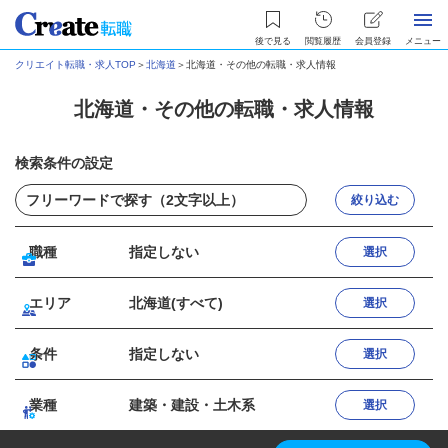
後で見る
閲覧履歴
会員登録
メニュー
クリエイト転職・求人TOP
＞
北海道
＞
北海道・その他の転職・求人情報
北海道・その他の転職・求人情報
検索条件の設定
絞り込む
職種
指定しない
選択
エリア
北海道(すべて)
選択
条件
指定しない
選択
業種
建築・建設・土木系
選択