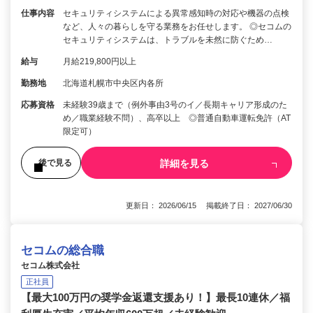
仕事内容
セキュリティシステムによる異常感知時の対応や機器の点検
など、人々の暮らしを守る業務をお任せします。 ◎セコムの
セキュリティシステムは、トラブルを未然に防ぐため…
給与
月給219,800円以上
勤務地
北海道札幌市中央区内各所
応募資格
未経験39歳まで（例外事由3号のイ／長期キャリア形成のた
め／職業経験不問）、高卒以上 ◎普通自動車運転免許（AT
限定可）
詳細を見る
後で見る
更新日： 2026/06/15 掲載終了日： 2027/06/30
セコムの総合職
セコム株式会社
正社員
【最大100万円の奨学金返還支援あり！】最長10連休／福