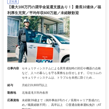
正社員
【最大100万円の奨学金返還支援あり！】最長10連休／福
利厚生充実／平均年収600万超／未経験歓迎
仕事内容
セキュリティシステムによる異常感知時の対応や機器の点検
など、人々の暮らしを守る業務をお任せします。 ◎セコムの
セキュリティシステムは、トラブルを未然に防ぐため…
給与
月給219,800円以上
勤務地
北海道滝川市内各所
応募資格
未経験39歳まで（例外事由3号のイ／長期キャリア形成のた
め／職業経験不問）、高卒以上 ◎普通自動車運転免許（AT