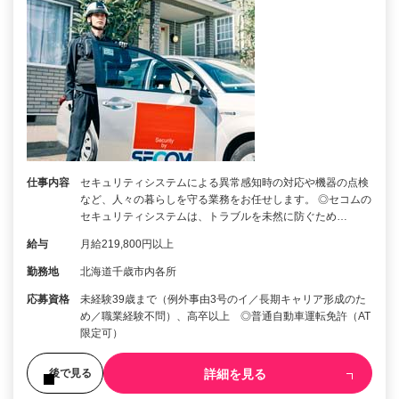
仕事内容
セキュリティシステムによる異常感知時の対応や機器の点検
など、人々の暮らしを守る業務をお任せします。 ◎セコムの
セキュリティシステムは、トラブルを未然に防ぐため…
給与
月給219,800円以上
勤務地
北海道千歳市内各所
応募資格
未経験39歳まで（例外事由3号のイ／長期キャリア形成のた
め／職業経験不問）、高卒以上 ◎普通自動車運転免許（AT
限定可）
詳細を見る
後で見る