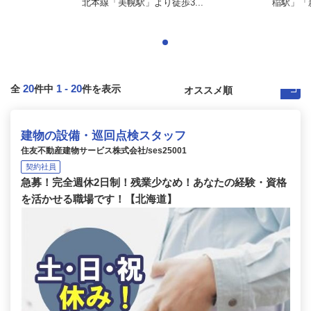
北本線「美幌駅」より徒歩3...
稲駅」「新
20
1
-
20
全
件中
件を表示
建物の設備・巡回点検スタッフ
住友不動産建物サービス株式会社/ses25001
契約社員
急募！完全週休2日制！残業少なめ！あなたの経験・資格
を活かせる職場です！【北海道】