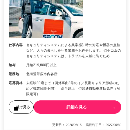
仕事内容
セキュリティシステムによる異常感知時の対応や機器の点検
など、人々の暮らしを守る業務をお任せします。 ◎セコムの
セキュリティシステムは、トラブルを未然に防ぐため…
給与
月給219,800円以上
勤務地
北海道帯広市内各所
応募資格
未経験39歳まで（例外事由3号のイ／長期キャリア形成のた
め／職業経験不問）、高卒以上 ◎普通自動車運転免許（AT
限定可）
詳細を見る
後で見る
更新日： 2026/06/15 掲載終了日： 2027/06/30