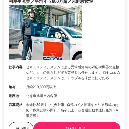
利厚生充実／平均年収600万超／未経験歓迎
仕事内容
セキュリティシステムによる異常感知時の対応や機器の点検
など、人々の暮らしを守る業務をお任せします。 ◎セコムの
セキュリティシステムは、トラブルを未然に防ぐため…
給与
月給219,800円以上
勤務地
北海道旭川市内各所
応募資格
未経験39歳まで（例外事由3号のイ／長期キャリア形成のた
め／職業経験不問）、高卒以上 ◎普通自動車運転免許（AT
限定可）
後で見る