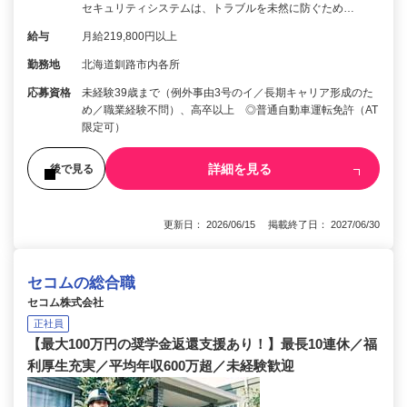
セキュリティシステムは、トラブルを未然に防ぐため…
給与
月給219,800円以上
勤務地
北海道釧路市内各所
応募資格
未経験39歳まで（例外事由3号のイ／長期キャリア形成のた
め／職業経験不問）、高卒以上 ◎普通自動車運転免許（AT
限定可）
詳細を見る
後で見る
更新日： 2026/06/15 掲載終了日： 2027/06/30
セコムの総合職
セコム株式会社
正社員
【最大100万円の奨学金返還支援あり！】最長10連休／福
利厚生充実／平均年収600万超／未経験歓迎