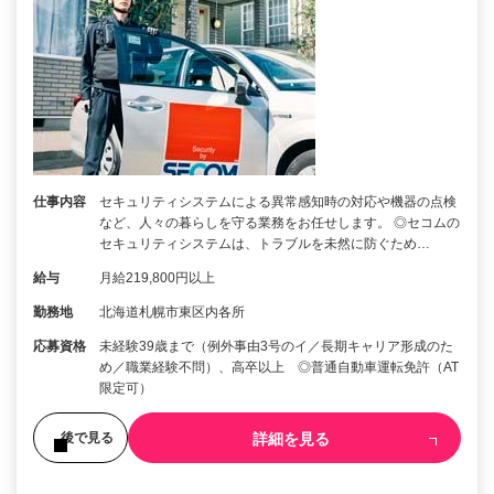
仕事内容
セキュリティシステムによる異常感知時の対応や機器の点検
など、人々の暮らしを守る業務をお任せします。 ◎セコムの
セキュリティシステムは、トラブルを未然に防ぐため…
給与
月給219,800円以上
勤務地
北海道札幌市東区内各所
応募資格
未経験39歳まで（例外事由3号のイ／長期キャリア形成のた
め／職業経験不問）、高卒以上 ◎普通自動車運転免許（AT
限定可）
詳細を見る
後で見る