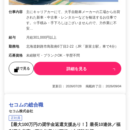
仕事内容
主にキャリアカーにて、大手自動車メーカーの工場から出荷
された新車・中古車・レンタカーなどを輸送するお仕事で
す。☆手積み・手下ろしはございませんので、力作業に不
安…
給与
月給301,000円以上
勤務地
北海道釧路市鳥取南6丁目2-22（JR「新富士駅」車で4分）
応募資格
未経験可・ブランクOK・学歴不問
詳細を見る
後で見る
更新日： 2026/07/28 掲載終了日： 2026/09/04
セコムの総合職
セコム株式会社
正社員
【最大100万円の奨学金返還支援あり！】最長10連休／福