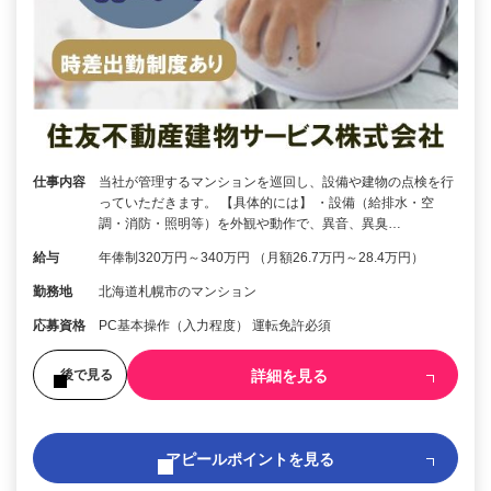
仕事内容
当社が管理するマンションを巡回し、設備や建物の点検を行
っていただきます。 【具体的には】 ・設備（給排水・空
調・消防・照明等）を外観や動作で、異音、異臭…
給与
年俸制320万円～340万円 （月額26.7万円～28.4万円）
勤務地
北海道札幌市のマンション
応募資格
PC基本操作（入力程度） 運転免許必須
詳細を見る
後で見る
アピールポイントを見る