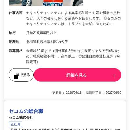
仕事内容
セキュリティシステムによる異常感知時の対応や機器の点検
など、人々の暮らしを守る業務をお任せします。 ◎セコムの
セキュリティシステムは、トラブルを未然に防ぐため…
給与
月給219,800円以上
勤務地
北海道札幌市厚別区内各所
応募資格
未経験39歳まで（例外事由3号のイ／長期キャリア形成のた
め／職業経験不問）、高卒以上 ◎普通自動車運転免許（AT
限定可）
詳細を見る
後で見る
更新日： 2026/06/15 掲載終了日： 2027/06/30
セコムの総合職
セコム株式会社
正社員