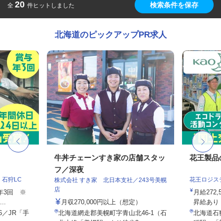
20
検索条件を保存
全
件ヒットしました
北海道のピックアップPR求人
フ
牛丼チェーンすき家の店舗スタッ
花王製品
フ／深夜
石狩LC
花王ロジス
株式会社 すき家 北日本支社／243号美幌
店
与年3回 ※
月給272
..
月収270,000円以上（想定）
昇給あり
6／JR「手
北海道網走郡美幌町字青山北46-1（石
北海道石狩