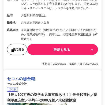
など、人々の暮らしを守る業務をお任せします。 ◎セコムの
セキュリティシステムは、トラブルを未然に防ぐため…
給与
月給219,800円以上
勤務地
北海道岩見沢市内各所
応募資格
未経験39歳まで（例外事由3号のイ／長期キャリア形成のた
め／職業経験不問）、高卒以上 ◎普通自動車運転免許（AT
限定可）
詳細を見る
後で見る
更新日： 2026/06/15 掲載終了日： 2027/06/30
セコムの総合職
セコム株式会社
正社員
【最大100万円の奨学金返還支援あり！】最長10連休／福
利厚生充実／平均年収600万超／未経験歓迎