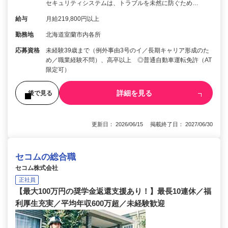
セキュリティシステムは、トラブルを未然に防ぐため…
給与
月給219,800円以上
勤務地
北海道室蘭市内各所
応募資格
未経験39歳まで（例外事由3号のイ／長期キャリア形成のた
め／職業経験不問）、高卒以上 ◎普通自動車運転免許（AT
限定可）
詳細を見る
後で見る
更新日： 2026/06/15 掲載終了日： 2027/06/30
セコムの総合職
セコム株式会社
正社員
【最大100万円の奨学金返還支援あり！】最長10連休／福
利厚生充実／平均年収600万超／未経験歓迎