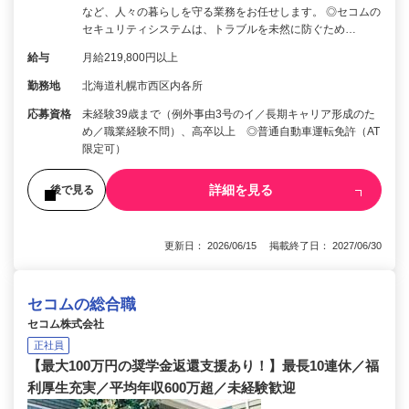
など、人々の暮らしを守る業務をお任せします。 ◎セコムの
セキュリティシステムは、トラブルを未然に防ぐため…
給与
月給219,800円以上
勤務地
北海道札幌市西区内各所
応募資格
未経験39歳まで（例外事由3号のイ／長期キャリア形成のた
め／職業経験不問）、高卒以上 ◎普通自動車運転免許（AT
限定可）
詳細を見る
後で見る
更新日： 2026/06/15 掲載終了日： 2027/06/30
セコムの総合職
セコム株式会社
正社員
【最大100万円の奨学金返還支援あり！】最長10連休／福
利厚生充実／平均年収600万超／未経験歓迎