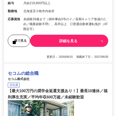
給与
月給219,800円以上
勤務地
北海道苫小牧市内各所
応募資格
未経験39歳まで（例外事由3号のイ／長期キャリア形成のた
め／職業経験不問）、高卒以上 ◎普通自動車運転免許（AT
限定可）
詳細を見る
後で見る
更新日： 2026/06/15 掲載終了日： 2027/06/30
セコムの総合職
セコム株式会社
正社員
【最大100万円の奨学金返還支援あり！】最長10連休／福
利厚生充実／平均年収600万超／未経験歓迎