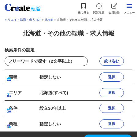
後で見る
閲覧履歴
会員登録
メニュー
クリエイト転職・求人TOP
＞
北海道
＞
北海道・その他の転職・求人情報
北海道・その他の転職・求人情報
検索条件の設定
絞り込む
職種
指定しない
選択
エリア
北海道(すべて)
選択
条件
設立30年以上
選択
業種
指定しない
選択