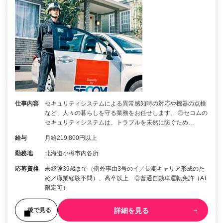
仕事内容
セキュリティシステムによる異常感知時の対応や機器の点検
など、人々の暮らしを守る業務をお任せします。 ◎セコムの
セキュリティシステムは、トラブルを未然に防ぐため…
給与
月給219,800円以上
勤務地
北海道小樽市内各所
応募資格
未経験39歳まで（例外事由3号のイ／長期キャリア形成のた
め／職業経験不問）、高卒以上 ◎普通自動車運転免許（AT
限定可）
詳細を見る
後で見る