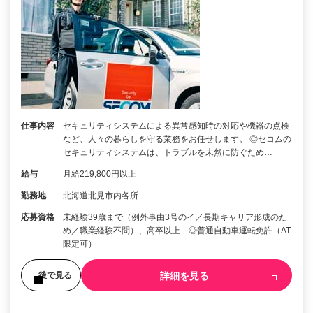
仕事内容
セキュリティシステムによる異常感知時の対応や機器の点検
など、人々の暮らしを守る業務をお任せします。 ◎セコムの
セキュリティシステムは、トラブルを未然に防ぐため…
給与
月給219,800円以上
勤務地
北海道北見市内各所
応募資格
未経験39歳まで（例外事由3号のイ／長期キャリア形成のた
め／職業経験不問）、高卒以上 ◎普通自動車運転免許（AT
限定可）
詳細を見る
後で見る