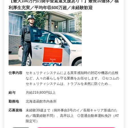
【最大100万円の奨学金返還支援あり！】最長10連休／福
利厚生充実／平均年収600万超／未経験歓迎
仕事内容
セキュリティシステムによる異常感知時の対応や機器の点検
など、人々の暮らしを守る業務をお任せします。 ◎セコムの
セキュリティシステムは、トラブルを未然に防ぐため…
給与
月給219,800円以上
勤務地
北海道函館市内各所
応募資格
未経験39歳まで（例外事由3号のイ／長期キャリア形成のた
め／職業経験不問）、高卒以上 ◎普通自動車運転免許（AT
限定可）