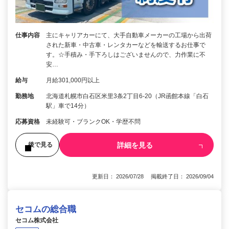
仕事内容
主にキャリアカーにて、大手自動車メーカーの工場から出荷
された新車・中古車・レンタカーなどを輸送するお仕事で
す。☆手積み・手下ろしはございませんので、力作業に不
安…
給与
月給301,000円以上
勤務地
北海道札幌市白石区米里3条2丁目6-20（JR函館本線「白石
駅」車で14分）
応募資格
未経験可・ブランクOK・学歴不問
詳細を見る
後で見る
更新日： 2026/07/28 掲載終了日： 2026/09/04
セコムの総合職
セコム株式会社