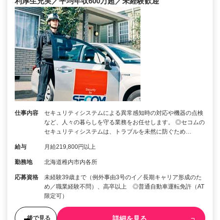
利厚生充実／平均年収600万超／未経験歓迎
仕事内容
セキュリティシステムによる異常感知時の対応や機器の点検
など、人々の暮らしを守る業務をお任せします。 ◎セコムの
セキュリティシステムは、トラブルを未然に防ぐため…
給与
月給219,800円以上
勤務地
北海道稚内市内各所
応募資格
未経験39歳まで（例外事由3号のイ／長期キャリア形成のた
め／職業経験不問）、高卒以上 ◎普通自動車運転免許（AT
限定可）
詳細を見る
後で見る