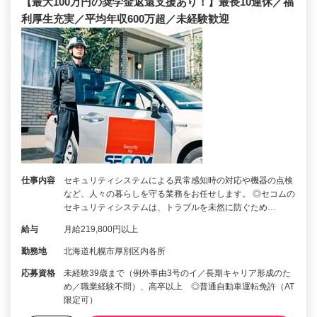
【最大100万円の奨学金返還支援あり！】最長10連休／福
利厚生充実／平均年収600万超／未経験歓迎
仕事内容
セキュリティシステムによる異常感知時の対応や機器の点検
など、人々の暮らしを守る業務をお任せします。 ◎セコムの
セキュリティシステムは、トラブルを未然に防ぐため…
給与
月給219,800円以上
勤務地
北海道札幌市厚別区内各所
応募資格
未経験39歳まで（例外事由3号のイ／長期キャリア形成のた
め／職業経験不問）、高卒以上 ◎普通自動車運転免許（AT
限定可）