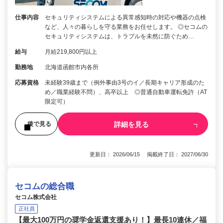
仕事内容
セキュリティシステムによる異常感知時の対応や機器の点検
など、人々の暮らしを守る業務をお任せします。 ◎セコムの
セキュリティシステムは、トラブルを未然に防ぐため…
給与
月給219,800円以上
勤務地
北海道函館市内各所
応募資格
未経験39歳まで（例外事由3号のイ／長期キャリア形成のた
め／職業経験不問）、高卒以上 ◎普通自動車運転免許（AT
限定可）
詳細を見る
後で見る
更新日： 2026/06/15 掲載終了日： 2027/06/30
セコムの総合職
セコム株式会社
正社員
【最大100万円の奨学金返還支援あり！】最長10連休／福