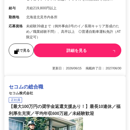
給与
月給219,800円以上
勤務地
北海道北見市内各所
応募資格
未経験39歳まで（例外事由3号のイ／長期キャリア形成のた
め／職業経験不問）、高卒以上 ◎普通自動車運転免許（AT
限定可）
詳細を見る
後で見る
更新日： 2026/06/15 掲載終了日： 2027/06/30
セコムの総合職
セコム株式会社
正社員
【最大100万円の奨学金返還支援あり！】最長10連休／福
利厚生充実／平均年収600万超／未経験歓迎