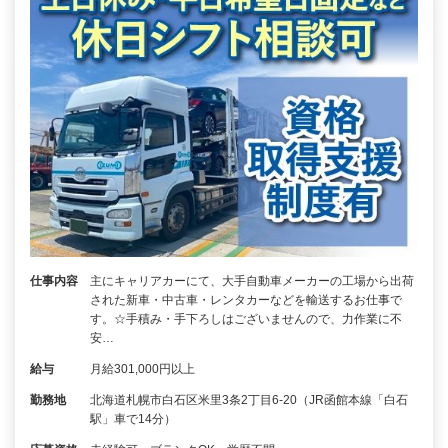
仕事内容
主にキャリアカーにて、大手自動車メーカーの工場から出荷
された新車・中古車・レンタカーなどを輸送するお仕事で
す。☆手積み・手下ろしはございませんので、力作業に不
安…
給与
月給301,000円以上
勤務地
北海道札幌市白石区米里3条2丁目6-20（JR函館本線「白石
駅」車で14分）