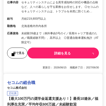
仕事内容
セキュリティシステムによる異常感知時の対応や機器の点検
など、人々の暮らしを守る業務をお任せします。 ◎セコムの
セキュリティシステムは、トラブルを未然に防ぐため…
給与
月給219,800円以上
勤務地
北海道稚内市内各所
応募資格
未経験39歳まで（例外事由3号のイ／長期キャリア形成のた
め／職業経験不問）、高卒以上 ◎普通自動車運転免許（AT
限定可）
詳細を見る
後で見る
更新日： 2026/06/15 掲載終了日： 2027/06/30
セコムの総合職
セコム株式会社
正社員
【最大100万円の奨学金返還支援あり！】最長10連休／福
利厚生充実／平均年収600万超／未経験歓迎