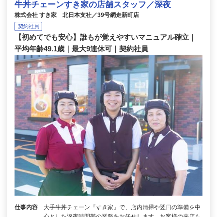
牛丼チェーンすき家の店舗スタッフ／深夜
株式会社 すき家 北日本支社／39号網走新町店
契約社員
【初めてでも安心】誰もが覚えやすいマニュアル確立｜
平均年齢49.1歳｜最大9連休可｜契約社員
仕事内容
大手牛丼チェーン『すき家』で、店内清掃や翌日の準備を中
心とした深夜時間帯の業務をお任せします。お客様の来店も