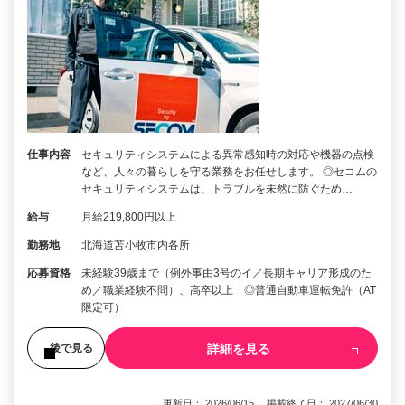
仕事内容
セキュリティシステムによる異常感知時の対応や機器の点検
など、人々の暮らしを守る業務をお任せします。 ◎セコムの
セキュリティシステムは、トラブルを未然に防ぐため…
給与
月給219,800円以上
勤務地
北海道苫小牧市内各所
応募資格
未経験39歳まで（例外事由3号のイ／長期キャリア形成のた
め／職業経験不問）、高卒以上 ◎普通自動車運転免許（AT
限定可）
詳細を見る
後で見る
更新日： 2026/06/15 掲載終了日： 2027/06/30