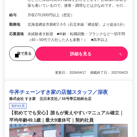
落ち着いているので、接客・調理などは少なめです。その…
給与
月収270,000円以上（想定）
勤務地
北海道網走市新町2-3-5（石北本線「網走駅」より徒歩1分）
応募資格
未経験者大歓迎 ■年齢・転職回数・ブランクなど一切不問
（40～50代で入社した人も多数！） ■高卒以上
詳細を見る
後で見る
更新日： 2026/04/17 掲載終了日： 2027/04/23
牛丼チェーンすき家の店舗スタッフ／深夜
株式会社 すき家 北日本支社／38号帯広柏林台店
契約社員
【初めてでも安心】誰もが覚えやすいマニュアル確立｜
平均年齢49.1歳｜最大9連休可｜契約社員