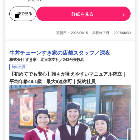
詳細を見る
後で見る
更新日： 2026/06/15 掲載終了日： 2027/06/30
牛丼チェーンすき家の店舗スタッフ／深夜
株式会社 すき家 北日本支社／243号美幌店
契約社員
【初めてでも安心】誰もが覚えやすいマニュアル確立｜
平均年齢49.1歳｜最大9連休可｜契約社員