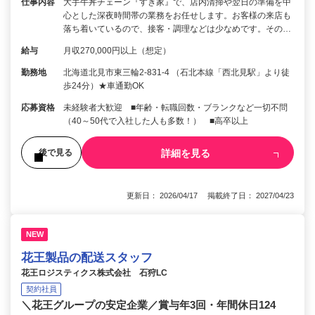
仕事内容
大手牛丼チェーン『すき家』で、店内清掃や翌日の準備を中
心とした深夜時間帯の業務をお任せします。お客様の来店も
落ち着いているので、接客・調理などは少なめです。その…
給与
月収270,000円以上（想定）
勤務地
北海道北見市東三輪2-831-4 （石北本線「西北見駅」より徒
歩24分）★車通勤OK
応募資格
未経験者大歓迎 ■年齢・転職回数・ブランクなど一切不問
（40～50代で入社した人も多数！） ■高卒以上
詳細を見る
後で見る
更新日： 2026/04/17 掲載終了日： 2027/04/23
NEW
花王製品の配送スタッフ
花王ロジスティクス株式会社 石狩LC
契約社員
＼花王グループの安定企業／賞与年3回・年間休日124