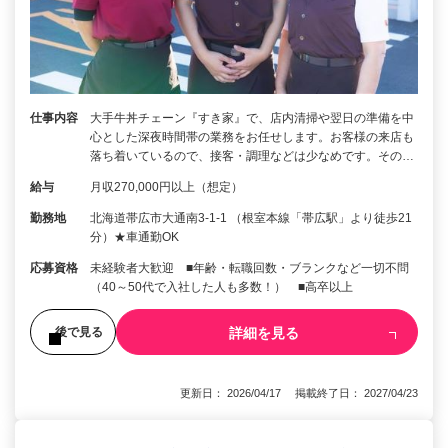
仕事内容
大手牛丼チェーン『すき家』で、店内清掃や翌日の準備を中
心とした深夜時間帯の業務をお任せします。お客様の来店も
落ち着いているので、接客・調理などは少なめです。その…
給与
月収270,000円以上（想定）
勤務地
北海道帯広市大通南3-1-1 （根室本線「帯広駅」より徒歩21
分）★車通勤OK
応募資格
未経験者大歓迎 ■年齢・転職回数・ブランクなど一切不問
（40～50代で入社した人も多数！） ■高卒以上
詳細を見る
後で見る
更新日： 2026/04/17 掲載終了日： 2027/04/23