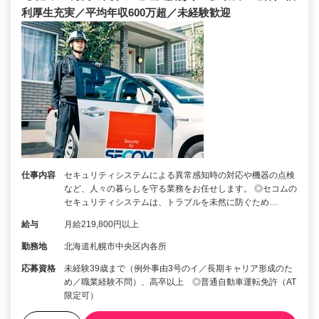
利厚生充実／平均年収600万超／未経験歓迎
仕事内容
セキュリティシステムによる異常感知時の対応や機器の点検
など、人々の暮らしを守る業務をお任せします。 ◎セコムの
セキュリティシステムは、トラブルを未然に防ぐため…
給与
月給219,800円以上
勤務地
北海道札幌市中央区内各所
応募資格
未経験39歳まで（例外事由3号のイ／長期キャリア形成のた
め／職業経験不問）、高卒以上 ◎普通自動車運転免許（AT
限定可）