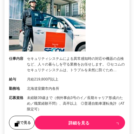
仕事内容
セキュリティシステムによる異常感知時の対応や機器の点検
など、人々の暮らしを守る業務をお任せします。 ◎セコムの
セキュリティシステムは、トラブルを未然に防ぐため…
給与
月給219,800円以上
勤務地
北海道室蘭市内各所
応募資格
未経験39歳まで（例外事由3号のイ／長期キャリア形成のた
め／職業経験不問）、高卒以上 ◎普通自動車運転免許（AT
限定可）
詳細を見る
後で見る