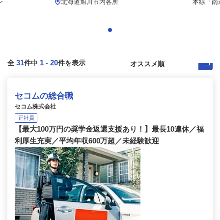
ン
北海道旭川市内各所
本線「南永
31
1
-
20
全
件中
件を表示
セコムの総合職
セコム株式会社
正社員
【最大100万円の奨学金返還支援あり！】最長10連休／福
利厚生充実／平均年収600万超／未経験歓迎