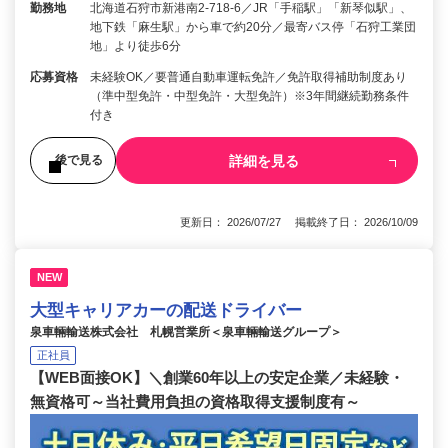
勤務地
北海道石狩市新港南2-718-6／JR「手稲駅」「新琴似駅」、
地下鉄「麻生駅」から車で約20分／最寄バス停「石狩工業団
地」より徒歩6分
応募資格
未経験OK／要普通自動車運転免許／免許取得補助制度あり
（準中型免許・中型免許・大型免許）※3年間継続勤務条件
付き
詳細を見る
後で見る
更新日： 2026/07/27 掲載終了日： 2026/10/09
NEW
大型キャリアカーの配送ドライバー
泉車輛輸送株式会社 札幌営業所＜泉車輛輸送グループ＞
正社員
【WEB面接OK】＼創業60年以上の安定企業／未経験・
無資格可～当社費用負担の資格取得支援制度有～