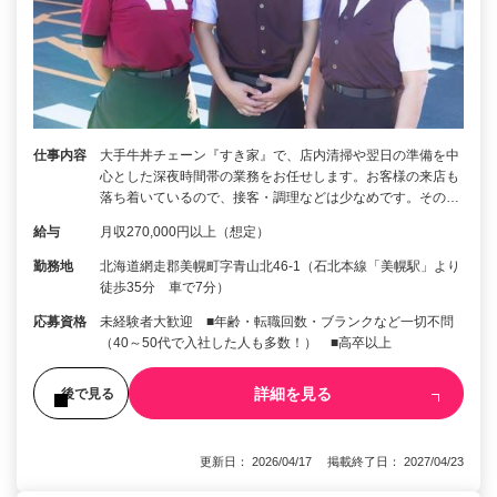
仕事内容
大手牛丼チェーン『すき家』で、店内清掃や翌日の準備を中
心とした深夜時間帯の業務をお任せします。お客様の来店も
落ち着いているので、接客・調理などは少なめです。その…
給与
月収270,000円以上（想定）
勤務地
北海道網走郡美幌町字青山北46-1（石北本線「美幌駅」より
徒歩35分 車で7分）
応募資格
未経験者大歓迎 ■年齢・転職回数・ブランクなど一切不問
（40～50代で入社した人も多数！） ■高卒以上
詳細を見る
後で見る
更新日： 2026/04/17 掲載終了日： 2027/04/23