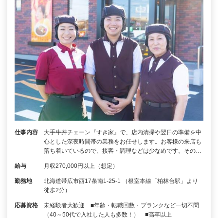
仕事内容
大手牛丼チェーン『すき家』で、店内清掃や翌日の準備を中
心とした深夜時間帯の業務をお任せします。お客様の来店も
落ち着いているので、接客・調理などは少なめです。その…
給与
月収270,000円以上（想定）
勤務地
北海道帯広市西17条南1-25-1 （根室本線「柏林台駅」より
徒歩2分）
応募資格
未経験者大歓迎 ■年齢・転職回数・ブランクなど一切不問
（40～50代で入社した人も多数！） ■高卒以上