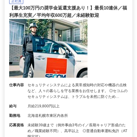
正社員
【最大100万円の奨学金返還支援あり！】最長10連休／福
利厚生充実／平均年収600万超／未経験歓迎
仕事内容
セキュリティシステムによる異常感知時の対応や機器の点検
など、人々の暮らしを守る業務をお任せします。 ◎セコムの
セキュリティシステムは、トラブルを未然に防ぐため…
給与
月給219,800円以上
勤務地
北海道札幌市東区内各所
応募資格
未経験39歳まで（例外事由3号のイ／長期キャリア形成のた
め／職業経験不問）、高卒以上 ◎普通自動車運転免許（AT
限定可）