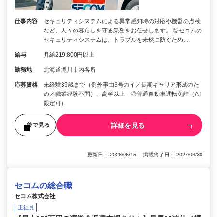
仕事内容
セキュリティシステムによる異常感知時の対応や機器の点検
など、人々の暮らしを守る業務をお任せします。 ◎セコムの
セキュリティシステムは、トラブルを未然に防ぐため…
給与
月給219,800円以上
勤務地
北海道滝川市内各所
応募資格
未経験39歳まで（例外事由3号のイ／長期キャリア形成のた
め／職業経験不問）、高卒以上 ◎普通自動車運転免許（AT
限定可）
詳細を見る
後で見る
更新日： 2026/06/15 掲載終了日： 2027/06/30
セコムの総合職
セコム株式会社
正社員