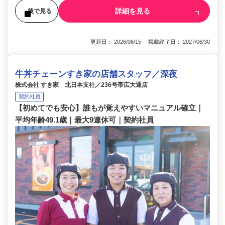
詳細を見る
後で見る
更新日： 2026/06/15 掲載終了日： 2027/06/30
牛丼チェーンすき家の店舗スタッフ／深夜
株式会社 すき家 北日本支社／236号帯広大通店
契約社員
【初めてでも安心】誰もが覚えやすいマニュアル確立｜
平均年齢49.1歳｜最大9連休可｜契約社員