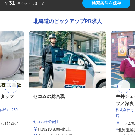
31
検索条件を保存
全
件ヒットしました
北海道のピックアップPR求人
スタッフ
セコムの総合職
牛丼チェ
フ／深夜
ses250
株式会社 
店
セコム株式会社
（月額26.7
月収27
月給219,800円以上
北海道旭川