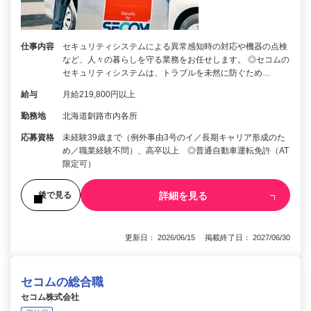
仕事内容
セキュリティシステムによる異常感知時の対応や機器の点検
など、人々の暮らしを守る業務をお任せします。 ◎セコムの
セキュリティシステムは、トラブルを未然に防ぐため…
給与
月給219,800円以上
勤務地
北海道釧路市内各所
応募資格
未経験39歳まで（例外事由3号のイ／長期キャリア形成のた
め／職業経験不問）、高卒以上 ◎普通自動車運転免許（AT
限定可）
詳細を見る
後で見る
更新日： 2026/06/15 掲載終了日： 2027/06/30
セコムの総合職
セコム株式会社