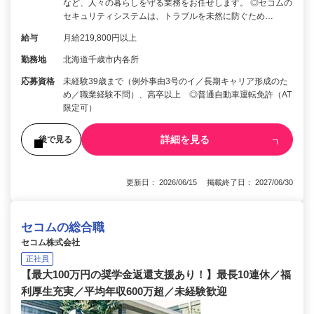
など、人々の暮らしを守る業務をお任せします。 ◎セコムの
セキュリティシステムは、トラブルを未然に防ぐため…
給与
月給219,800円以上
勤務地
北海道千歳市内各所
応募資格
未経験39歳まで（例外事由3号のイ／長期キャリア形成のた
め／職業経験不問）、高卒以上 ◎普通自動車運転免許（AT
限定可）
詳細を見る
後で見る
更新日： 2026/06/15 掲載終了日： 2027/06/30
セコムの総合職
セコム株式会社
正社員
【最大100万円の奨学金返還支援あり！】最長10連休／福
利厚生充実／平均年収600万超／未経験歓迎