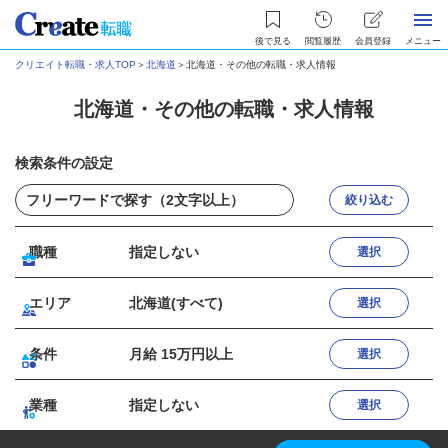
後で見る
閲覧履歴
会員登録
メニュー
クリエイト転職・求人TOP
＞
北海道
＞
北海道・その他の転職・求人情報
北海道・その他の転職・求人情報
検索条件の設定
絞り込む
職種
指定しない
選択
エリア
北海道(すべて)
選択
条件
月給 15万円以上
選択
業種
指定しない
選択