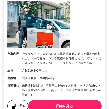
仕事内容
セキュリティシステムによる異常感知時の対応や機器の点検
など、人々の暮らしを守る業務をお任せします。 ◎セコムの
セキュリティシステムは、トラブルを未然に防ぐため…
給与
月給219,800円以上
勤務地
北海道札幌市西区内各所
応募資格
未経験39歳まで（例外事由3号のイ／長期キャリア形成のた
め／職業経験不問）、高卒以上 ◎普通自動車運転免許（AT
限定可）
詳細を見る
後で見る