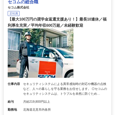
セコムの総合職
セコム株式会社
正社員
【最大100万円の奨学金返還支援あり！】最長10連休／福
利厚生充実／平均年収600万超／未経験歓迎
仕事内容
セキュリティシステムによる異常感知時の対応や機器の点検
など、人々の暮らしを守る業務をお任せします。 ◎セコムの
セキュリティシステムは、トラブルを未然に防ぐため…
給与
月給219,800円以上
勤務地
北海道北見市内各所