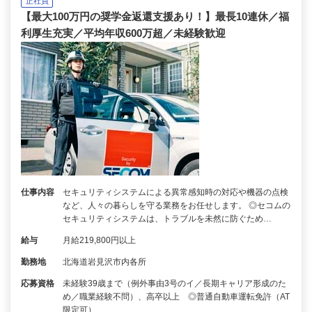
正社員
【最大100万円の奨学金返還支援あり！】最長10連休／福
利厚生充実／平均年収600万超／未経験歓迎
仕事内容
セキュリティシステムによる異常感知時の対応や機器の点検
など、人々の暮らしを守る業務をお任せします。 ◎セコムの
セキュリティシステムは、トラブルを未然に防ぐため…
給与
月給219,800円以上
勤務地
北海道岩見沢市内各所
応募資格
未経験39歳まで（例外事由3号のイ／長期キャリア形成のた
め／職業経験不問）、高卒以上 ◎普通自動車運転免許（AT
限定可）