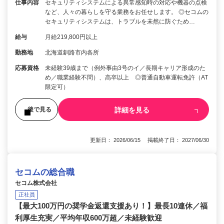
仕事内容
セキュリティシステムによる異常感知時の対応や機器の点検
など、人々の暮らしを守る業務をお任せします。 ◎セコムの
セキュリティシステムは、トラブルを未然に防ぐため…
給与
月給219,800円以上
勤務地
北海道釧路市内各所
応募資格
未経験39歳まで（例外事由3号のイ／長期キャリア形成のた
め／職業経験不問）、高卒以上 ◎普通自動車運転免許（AT
限定可）
詳細を見る
後で見る
更新日： 2026/06/15 掲載終了日： 2027/06/30
セコムの総合職
セコム株式会社
正社員
【最大100万円の奨学金返還支援あり！】最長10連休／福
利厚生充実／平均年収600万超／未経験歓迎