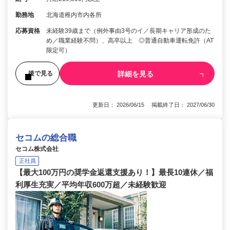
勤務地
北海道稚内市内各所
応募資格
未経験39歳まで（例外事由3号のイ／長期キャリア形成のた
め／職業経験不問）、高卒以上 ◎普通自動車運転免許（AT
限定可）
詳細を見る
後で見る
更新日： 2026/06/15 掲載終了日： 2027/06/30
セコムの総合職
セコム株式会社
正社員
【最大100万円の奨学金返還支援あり！】最長10連休／福
利厚生充実／平均年収600万超／未経験歓迎