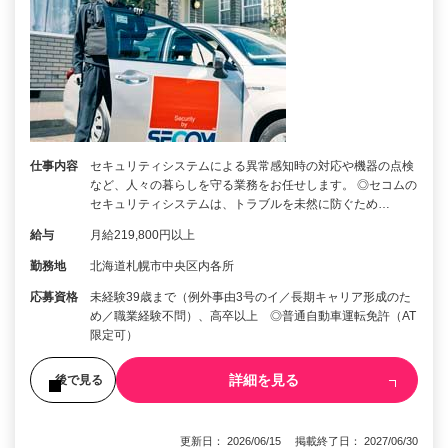
仕事内容
セキュリティシステムによる異常感知時の対応や機器の点検
など、人々の暮らしを守る業務をお任せします。 ◎セコムの
セキュリティシステムは、トラブルを未然に防ぐため…
給与
月給219,800円以上
勤務地
北海道札幌市中央区内各所
応募資格
未経験39歳まで（例外事由3号のイ／長期キャリア形成のた
め／職業経験不問）、高卒以上 ◎普通自動車運転免許（AT
限定可）
詳細を見る
後で見る
更新日： 2026/06/15 掲載終了日： 2027/06/30