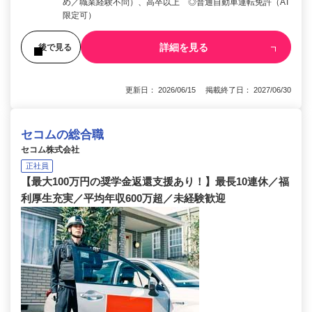
め／職業経験不問）、高卒以上 ◎普通自動車運転免許（AT
限定可）
詳細を見る
後で見る
更新日： 2026/06/15 掲載終了日： 2027/06/30
セコムの総合職
セコム株式会社
正社員
【最大100万円の奨学金返還支援あり！】最長10連休／福
利厚生充実／平均年収600万超／未経験歓迎