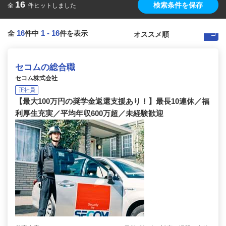
16
検索条件を保存
全
件ヒットしました
16
1
-
16
全
件中
件を表示
セコムの総合職
セコム株式会社
正社員
【最大100万円の奨学金返還支援あり！】最長10連休／福
利厚生充実／平均年収600万超／未経験歓迎