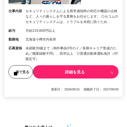
仕事内容
セキュリティシステムによる異常感知時の対応や機器の点検
など、人々の暮らしを守る業務をお任せします。 ◎セコムの
セキュリティシステムは、トラブルを未然に防ぐため…
給与
月給219,800円以上
勤務地
北海道小樽市内各所
応募資格
未経験39歳まで（例外事由3号のイ／長期キャリア形成のた
め／職業経験不問）、高卒以上 ◎普通自動車運転免許（AT
限定可）
詳細を見る
後で見る
更新日： 2026/06/15 掲載終了日： 2027/06/30
1