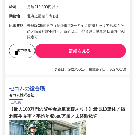
給与
月給219,800円以上
勤務地
北海道函館市内各所
応募資格
未経験39歳まで（例外事由3号のイ／長期キャリア形成のた
め／職業経験不問）、高卒以上 ◎普通自動車運転免許（AT
限定可）
詳細を見る
後で見る
更新日： 2026/06/15 掲載終了日： 2027/06/30
セコムの総合職
セコム株式会社
正社員
【最大100万円の奨学金返還支援あり！】最長10連休／福
利厚生充実／平均年収600万超／未経験歓迎