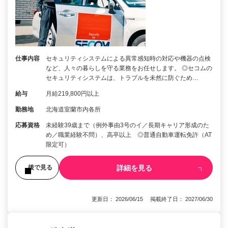
仕事内容
セキュリティシステムによる異常感知時の対応や機器の点検
など、人々の暮らしを守る業務をお任せします。 ◎セコムの
セキュリティシステムは、トラブルを未然に防ぐため…
給与
月給219,800円以上
勤務地
北海道室蘭市内各所
応募資格
未経験39歳まで（例外事由3号のイ／長期キャリア形成のた
め／職業経験不問）、高卒以上 ◎普通自動車運転免許（AT
限定可）
詳細を見る
後で見る
更新日： 2026/06/15 掲載終了日： 2027/06/30