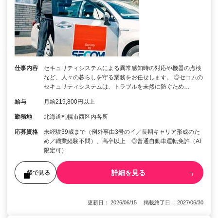
仕事内容
セキュリティシステムによる異常感知時の対応や機器の点検
など、人々の暮らしを守る業務をお任せします。 ◎セコムの
セキュリティシステムは、トラブルを未然に防ぐため…
給与
月給219,800円以上
勤務地
北海道札幌市西区内各所
応募資格
未経験39歳まで（例外事由3号のイ／長期キャリア形成のた
め／職業経験不問）、高卒以上 ◎普通自動車運転免許（AT
限定可）
詳細を見る
後で見る
更新日： 2026/06/15 掲載終了日： 2027/06/30