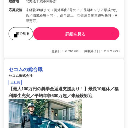
勤務地
北海道千歳市内各所
応募資格
未経験39歳まで（例外事由3号のイ／長期キャリア形成のた
め／職業経験不問）、高卒以上 ◎普通自動車運転免許（AT
限定可）
詳細を見る
後で見る
更新日： 2026/06/15 掲載終了日： 2027/06/30
セコムの総合職
セコム株式会社
正社員
【最大100万円の奨学金返還支援あり！】最長10連休／福
利厚生充実／平均年収600万超／未経験歓迎