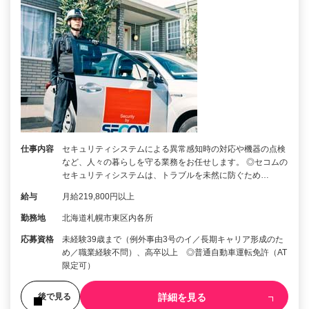
仕事内容
セキュリティシステムによる異常感知時の対応や機器の点検
など、人々の暮らしを守る業務をお任せします。 ◎セコムの
セキュリティシステムは、トラブルを未然に防ぐため…
給与
月給219,800円以上
勤務地
北海道札幌市東区内各所
応募資格
未経験39歳まで（例外事由3号のイ／長期キャリア形成のた
め／職業経験不問）、高卒以上 ◎普通自動車運転免許（AT
限定可）
詳細を見る
後で見る