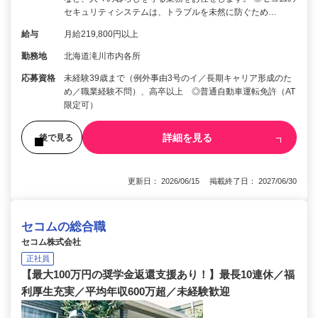
セキュリティシステムは、トラブルを未然に防ぐため…
給与
月給219,800円以上
勤務地
北海道滝川市内各所
応募資格
未経験39歳まで（例外事由3号のイ／長期キャリア形成のた
め／職業経験不問）、高卒以上 ◎普通自動車運転免許（AT
限定可）
詳細を見る
後で見る
更新日： 2026/06/15 掲載終了日： 2027/06/30
セコムの総合職
セコム株式会社
正社員
【最大100万円の奨学金返還支援あり！】最長10連休／福
利厚生充実／平均年収600万超／未経験歓迎