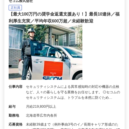
セコム株式会社
正社員
【最大100万円の奨学金返還支援あり！】最長10連休／福
利厚生充実／平均年収600万超／未経験歓迎
仕事内容
セキュリティシステムによる異常感知時の対応や機器の点検
など、人々の暮らしを守る業務をお任せします。 ◎セコムの
セキュリティシステムは、トラブルを未然に防ぐため…
給与
月給219,800円以上
勤務地
北海道帯広市内各所
応募資格
未経験39歳まで（例外事由3号のイ／長期キャリア形成のた