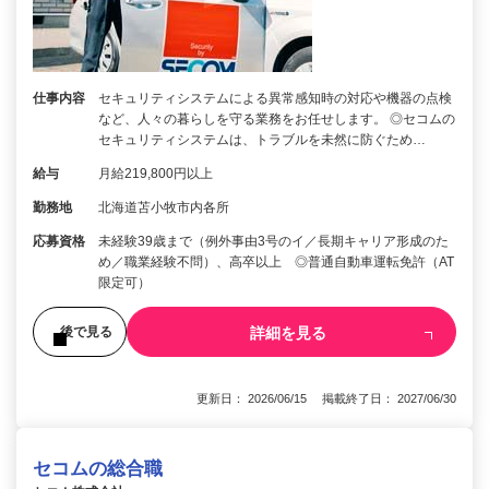
仕事内容
セキュリティシステムによる異常感知時の対応や機器の点検
など、人々の暮らしを守る業務をお任せします。 ◎セコムの
セキュリティシステムは、トラブルを未然に防ぐため…
給与
月給219,800円以上
勤務地
北海道苫小牧市内各所
応募資格
未経験39歳まで（例外事由3号のイ／長期キャリア形成のた
め／職業経験不問）、高卒以上 ◎普通自動車運転免許（AT
限定可）
詳細を見る
後で見る
更新日： 2026/06/15 掲載終了日： 2027/06/30
セコムの総合職