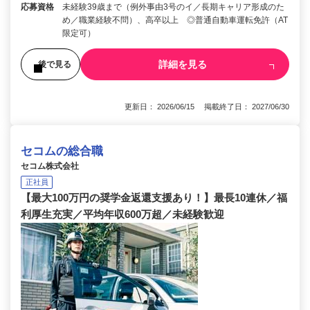
応募資格
未経験39歳まで（例外事由3号のイ／長期キャリア形成のた
め／職業経験不問）、高卒以上 ◎普通自動車運転免許（AT
限定可）
詳細を見る
後で見る
更新日： 2026/06/15 掲載終了日： 2027/06/30
セコムの総合職
セコム株式会社
正社員
【最大100万円の奨学金返還支援あり！】最長10連休／福
利厚生充実／平均年収600万超／未経験歓迎