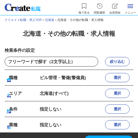
後で見る
閲覧履歴
会員登録
メニュー
クリエイト転職・求人TOP
＞
北海道
＞
北海道・その他の転職・求人情報
北海道・その他の転職・求人情報
検索条件の設定
絞り込む
職種
ビル管理・警備(警備員)
選択
エリア
北海道(すべて)
選択
条件
指定しない
選択
業種
指定しない
選択