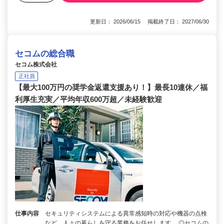
更新日： 2026/06/15 掲載終了日： 2027/06/30
セコムの総合職
セコム株式会社
正社員
【最大100万円の奨学金返還支援あり！】最長10連休／福
利厚生充実／平均年収600万超／未経験歓迎
仕事内容
セキュリティシステムによる異常感知時の対応や機器の点検
など、人々の暮らしを守る業務をお任せします。 ◎セコムの