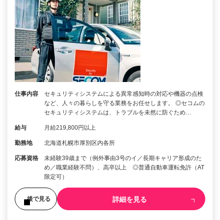
仕事内容
セキュリティシステムによる異常感知時の対応や機器の点検
など、人々の暮らしを守る業務をお任せします。 ◎セコムの
セキュリティシステムは、トラブルを未然に防ぐため…
給与
月給219,800円以上
勤務地
北海道札幌市厚別区内各所
応募資格
未経験39歳まで（例外事由3号のイ／長期キャリア形成のた
め／職業経験不問）、高卒以上 ◎普通自動車運転免許（AT
限定可）
詳細を見る
後で見る