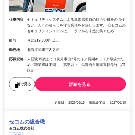
仕事内容
セキュリティシステムによる異常感知時の対応や機器の点検
など、人々の暮らしを守る業務をお任せします。 ◎セコムの
セキュリティシステムは、トラブルを未然に防ぐため…
給与
月給219,800円以上
勤務地
北海道旭川市内各所
応募資格
未経験39歳まで（例外事由3号のイ／長期キャリア形成のた
め／職業経験不問）、高卒以上 ◎普通自動車運転免許（AT
限定可）
詳細を見る
後で見る
更新日： 2026/06/15 掲載終了日： 2027/06/30
セコムの総合職
セコム株式会社