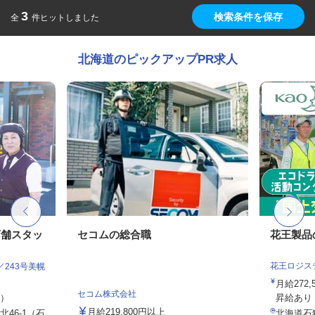
3
検索条件を保存
全
件ヒットしました
北海道のピックアップPR求人
店舗スタッ
セコムの総合職
花王製品
花王ロジス
243号美幌
月給272
セコム株式会社
定）
昇給あり
月給219,800円以上
46-1（石
北海道石狩