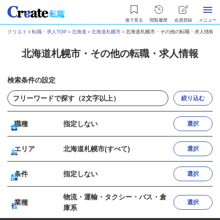
後で見る
閲覧履歴
会員登録
メニュー
クリエイト転職・求人TOP
＞
北海道
＞
北海道札幌市
＞
北海道札幌市・その他の転職・求人情報
北海道札幌市・その他の転職・求人情報
検索条件の設定
絞り込む
職種
指定しない
選択
エリア
北海道札幌市(すべて)
選択
条件
指定しない
選択
物流・運輸・タクシー・バス・倉
業種
選択
庫系