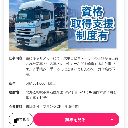
仕事内容
主にキャリアカーにて、大手自動車メーカーの工場から出荷
された新車・中古車・レンタカーなどを輸送するお仕事で
す。☆手積み・手下ろしはございませんので、力作業に不
安…
給与
月給301,000円以上
勤務地
北海道札幌市白石区米里3条2丁目6-20（JR函館本線「白石
駅」車で14分）
応募資格
未経験可・ブランクOK・学歴不問
詳細を見る
後で見る