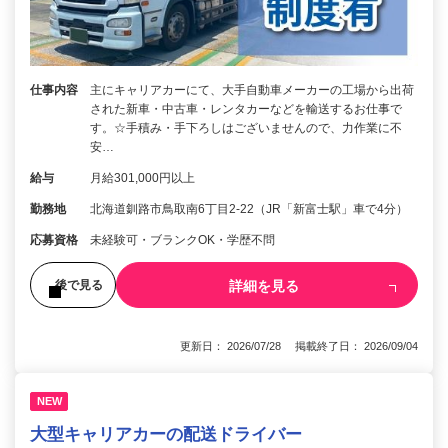
仕事内容
主にキャリアカーにて、大手自動車メーカーの工場から出荷
された新車・中古車・レンタカーなどを輸送するお仕事で
す。☆手積み・手下ろしはございませんので、力作業に不
安…
給与
月給301,000円以上
勤務地
北海道釧路市鳥取南6丁目2-22（JR「新富士駅」車で4分）
応募資格
未経験可・ブランクOK・学歴不問
詳細を見る
後で見る
更新日： 2026/07/28 掲載終了日： 2026/09/04
NEW
大型キャリアカーの配送ドライバー