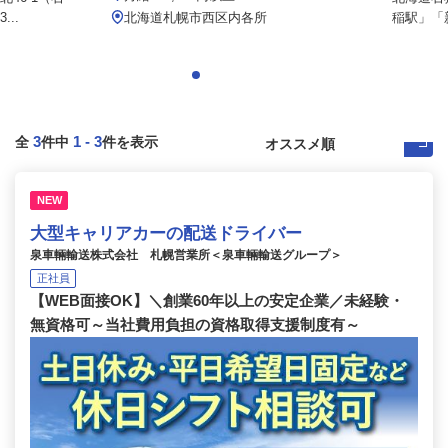
..
北海道札幌市西区内各所
稲駅」「新
3
1
-
3
全
件中
件を表示
NEW
大型キャリアカーの配送ドライバー
泉車輛輸送株式会社 札幌営業所＜泉車輛輸送グループ＞
正社員
【WEB面接OK】＼創業60年以上の安定企業／未経験・
無資格可～当社費用負担の資格取得支援制度有～