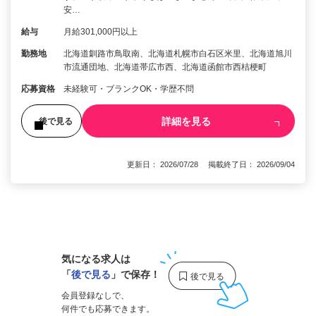
安…
給与
月給301,000円以上
勤務地
北海道釧路市鳥取南、北海道札幌市白石区米里、北海道旭川
市流通団地、北海道帯広市西、北海道函館市西桔梗町
応募資格
未経験可・ブランクOK・学歴不問
詳細を見る
後で見る
更新日： 2026/07/28 掲載終了日： 2026/09/04
1
気になる求人は
「
後で見る
」で保存！
会員登録なしで、
何件でも応募できます。